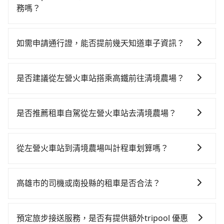
務嗎？
tripool除了共乘拼車服務外，也有包車到府接送服務，
預約時都依照乘客需求做選擇。如需專車接送，車內除
如需申請通行證，能否提前幾天知道車子資訊？
了司機以外，從上車到下車期間，都不會再有其他陌生
為了讓旅步貴賓能夠享有更多取消訂單的彈性，我們提
人出現。如選擇共乘服務，則會依照其他共乘乘客做彈
供用車前一天凌晨六點前取消訂單的服務。所以我們會
性調度安排，路線上會盡可能以順路為優先，載客數也
是否建議從左營火車站搭乘高鐵前往清境農場？
在用車前一天才開始安排車輛，並於用車前一天晚上8點
不會超過座位的上限。
若要從左營火車站搭高鐵前往清境農場，高鐵省時、較
提供服務司機和車輛資訊。如果您有特殊的用車需求，
貴！從最早05:50一直到22:55，左營-台中一天最多有90
可事先將您的需求寄至旅步的客服信箱：
是否推薦租車自駕從左營火車站去清境農場？
班次高鐵可搭乘。假設從左營火車站 (高雄市左營區) 步
booking@tripool.app，將有專人協助回覆確認是否能
如果你有台灣駕照且對自己駕駛技術有信心，且在車上
行或搭乘公車前往左營高鐵站，接著在站內購買高鐵
協助安排。」
時不需要閉目養神（因為要自己開車），最重要的是你
票、通過閘口、並在月台上等待列車的到來，大概又過
從左營火車站到清境農場叫計程車划算嗎？
當天就要來回，那在高雄路邊可隨租隨借的iRent應該是
了20分鐘，再乘坐42~69分鐘（平均57分）的高鐵從左
如選擇小黃直達，在高雄可以透過app叫車的有55688台
你最便宜選擇。註冊完iRent的app後，可以每小時
營站前往台中高鐵站，每人票價790元，再用10分鐘出
灣大車隊、Uber、Line Taxi、Yoxi等，如果在路邊攔不
$115~205承租小轎車，每公里再額外加收$3.2，從左營
站、等待車站前排班的計程車，搭上小黃後約花100分
高雄市的司機或南投縣的租車是否合法？
到車，也可考慮打電話至高雄市左營區當地唯一的計程
火車站到清境農場的花費預估為$3,350~4,050（金額差
鐘、車費3,200元後，抵達清境農場 (南投縣仁愛鄉) 的目
許多的Line群組或Facebook社團裡，有很多低價的白牌
車行-中華正大車隊等叫車看看。依照里程跳錶計算，價
異來自於平假日、車款差異、抵達目的地後多久原路返
的地。全程加上轉車時間共3小時7分鐘，假設4位同行，
車、私家車或野雞車在招攬生意，這不僅是違法可能被
格約為5,215~6,300元間，但如改預約tripool可省高達
回），雖已將eTag和可能的每小時40元路邊停車費用預
預定旅步接送服務，是否有提供額外tripool 優惠
高鐵加轉乘之平均每人花費為1,590元。但如果全程使用