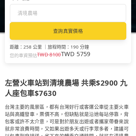
查詢真實價格
距離
：
258 公里
｜
旅程時間
：
190 分鐘
TWD
5759
TWD
8100
您的車資預估
左營火車站到清境農場 共乘$2900 九
人座包車$7630
台灣主要的風景區，都有台灣好行或客運公車從主要火車
站與高鐵發車，票價不高，但缺點就是沿途每站停靠，背
包客或許不太介意，可是對於朋友出遊或者攜家帶眷來說
就非常浪費時間，又如果出遊多天或行李眾多者，建議可