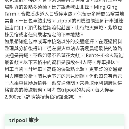
以包車到府接送，省下來的轉乘交通時間，就可在清境農
場附近的景點多繞繞，比方說合歡山北峰、Ming Ging
Farm、合歡溪步道入口暨停車處，保留更多時間品嚐當地
美食，一日包車結束後，tripool的司機還能連同行李送達
飯店門口，頂代格拉斯渡假莊園、山行旅火鍋城、紫境包
棟民宿或者任何乘客指定的下車地點。
如果想知道包車或專車接送以外的交通選擇，在經過資料
整理與分析後得知，從左營火車站去清境農場最快的陸路
交通是高鐵，不過如果不希望花大錢，iRent在4~8人時能
最省錢。以下表格中的資料是預設在4人時，專車接送、
租車自駕、計程車、高鐵的優缺點比較，更完整的交通費
用與時間分析，請見更下方的常見問題。但假如只有自己
一人乘車且願意犧牲一點交通時間，來換取便利到府且價
格實惠的接送服務，可考慮tripool的共乘，每人僅要
2,900元（詳情請按黃色按鈕查詢）。
tripool 旅步