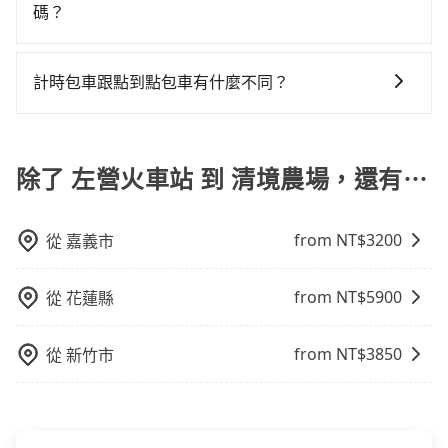
警察臨檢並趕下車，出意外後保險公司更是不會提供任
$500。但如果要考慮到回程，南投縣僅有合法計程車約
估進去，但額外的汽車保險與可能的罰單都需自付。再
碼？
tripool並到府專車接送，則每人平均花費約1,440元，
何理賠，如果又遇到心術不正的司機，其犯罪行為可能
340輛，數量約為高雄市的4%、密度僅雙北的0.2%，其
者，和運的iRent只提供最基本的車型，如Toyota
費時3小時10分鐘。長距離移動確實搭乘高鐵可以比坐車
旅步有針對已訂購去程，但也有回程需求的乘客提供95
都無法監控或追查。最好別為了省小錢而冒上不必要的
叫車的難度是雙北市的490倍。雖然左營火車站到清境農
Yaris、Prius C、Vios這類乘坐體驗較差的車款，如果人
快3分鐘，但卻要額外支出約600元的交通費，所以對於
折優惠，只需在預定去程時勾選下方選項：「預定來
風險。而tripool雇用的司機、使用的車輛以及配合的車
場的跳表小黃可能較為便宜，但當你們人數超過四位
計時包車跟點到點包車有什麼不同？
數超過四位，更是沒有較大的七人座或九人座可供選
不是這麼趕時間的人來說，預約tripool還是比較划算
回，價錢更優惠」，即可獲取回程95折折價券，供您預
行，一定符合台灣法律規定，除了司機擁有合法的職業
時，叫兩輛計程車的費用就貴了，改預約一輛tripool的
擇，而且無人租車最令人詬病的就是車況，打開車門才
的。如果你是三人以下要乘車，也可參考tripool的拼車
計時包車和點到點包車都是包車服務的形式，但有一些
定回程時使用。
駕駛執照以及良民證外，車輛一定投保最高300萬乘客
九人座廂型車最高可省$2,800。
發現仍有上一組乘客遺留的垃圾或者撞凹的車門仍未被
共乘服務，最多可再節省50%的交通費用。
不同之處： 計時包車：計時包車是按照用車時間來計
險。最好辨別叫的車是否合法，就看車牌的開頭，只要
修理，每一次租車都好像在開樂透一樣。另外，偶爾也
費，通常以每小時為單位，客戶可以根據自己的需要預
除了 左營火車站 到 清境農場，還有⋯
不是R或T開頭的車，就一定是違法。
會遇到明明已經預約了時間但上一位用戶卻遲遲尚未歸
定一定時間的包車服務。這種服務適用於需要在城市內
還，又或者要還車時卻偏偏找不到停車位，對於急著用
多個地點間來回穿梭的客戶，例如市區觀光、商務差旅
車或者要載其他乘客的人來說就有不小的風險。最後，
from NT$
3200
從
嘉義市
等。 點到點包車：點到點包車是按照里程和目的地來計
雖然路邊隨租隨還看似方便，但實際使用時還是有其區
費，客戶可以預先告知出發地點A到目的地B，會根據路
域的限制，實際可停靠的地點與你的上下車地點仍有段
線和里程來計算費用。這種服務通常適用於單程或從一
from NT$
5900
從
花蓮縣
距離，在遇到下雨天或者載行李時，就顯得非常不便。
個城市到另一個城市的長途包車。
from NT$
3850
從
新竹市