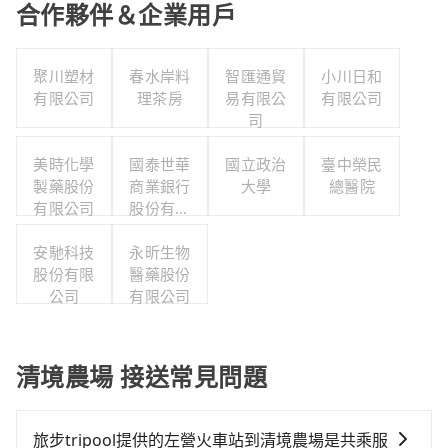
合作夥伴＆企業用戶
聚川塑材
春水岸料
智匯通貿
小川日和
有限公司
理茶房
易有限公
有限公司
司
美時化學
國泰世華
國立政治
臺中榮民
製藥股份
商業銀行
大學
總醫院
有限公司
股份有限
公司
安馳科技
永昕生物
股份有限
醫藥股份
公司
有限公司
清境農場 接送常見問題
旅步tripool提供的左營火車站到清境農場是共乘服