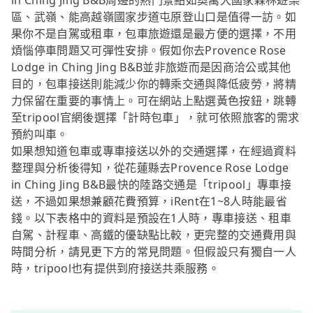
in Ching Jing B&B周邊的熱門景點如奧萬大國家森林遊樂
區、武嶺、能高越嶺國家步道屯原登山口是值得一訪。如
果你不是自駕或租車，包車旅遊還是最方便的選擇，不用
煩惱停車問題又可彈性安排。假如你去Provence Rose
Lodge in Ching Jing B&B並非旅遊而是因商洽公或其他
目的，包車接送則能減少你的轉乘交通與降低疲勞，將精
力保留在重要的事情上。可在網站上點選黃色按鈕，跳轉
至tripool官網後選擇「計時包車」，就可依照旅客的需求
預約叫車。
如果想知道包車或專車接送以外的交通選擇，在經過資料
整理與分析後得知，從花蓮縣去Provence Rose Lodge
in Ching Jing B&B最快的陸路交通是「tripool」專車接
送，不過如果想兼顧花費預算，iRent在1~8人時能最省
錢。以下表格中的資料是預設在1人時，專車接送、租車
自駕、計程車、高鐵的優缺點比較，更完整的交通費用與
時間分析，請見更下方的常見問題。但假設只有獨自一人
時，tripool也有提供到府接送共乘服務。