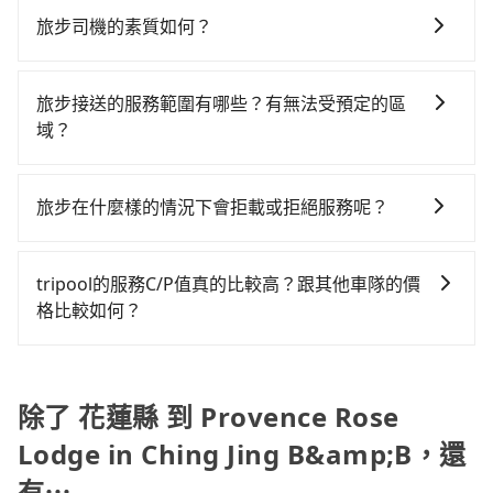
eTag和可能的每小時40元路邊停車費用預估進去，但額
費總計9,150元。不過花蓮縣領有合法執照的計程車僅有
需要連續兩天的包車服務，可以在官網上分開預定兩天
輛，計程車密度為雙北的0.5%，也就是說要臨時叫到小
外的汽車保險與可能的罰單都需自付。再者，和運的
旅步司機的素質如何？
1,000多輛，計程車的密度為雙北的0.5%，換句話說，臨
的行程。另外，目前旅步只提供接送服務，暫不提供代
黃的難度是台北或新北的200倍之多。如果當天或隔天也
iRent只提供最基本的車型，如Toyota Yaris、Prius C、
時要叫小黃的難度是雙北大城市的200倍。縱使幸運攔到
旅步的每位司機都經過車隊的嚴格審核才能加入服務，
訂住宿服務。
要原路返回，Provence Rose Lodge in Ching Jing
Vios這類乘坐體驗較差的車款，如果人數超過四位，更
一輛小黃了，花蓮縣少部分小黃司機不按表收費，看乘
同時，旅步也會詳細記錄每位司機每次服務的狀況以及
B&B所在的南投縣的計程車更難叫，該縣市僅有約342輛
旅步接送的服務範圍有哪些？有無法受預定的區
是沒有較大的七人座或九人座可供選擇，而且無人租車
客是外地人便漫天喊價或恣意繞路。但如果全程使用
客戶的評價，這些資訊將被用作後續的司機教育參考。
計程車，建議事先做好規劃。再加上花蓮縣有些計程車
域？
最令人詬病的就是車況，打開車門才發現仍有上一組乘
tripool並到府專車接送，則僅需花費約5,900元，費時3
司機不按錶計費，約有32%會採現場議價，建議最好先
客遺留的垃圾或者撞凹的車門仍未被修理，每一次租車
小時34分鐘。選擇搭乘高鐵而不預約包車，不僅至少額
旅步的服務範圍是只要車子能進去且沒有管制地方，我
上網預約，以免當場被坑受騙。雖然花蓮縣到Provence
都好像在開樂透一樣。另外，偶爾也會遇到明明已經預
外負擔3,250元車資，而且更會額外浪費208分鐘在轉乘
們都能提供服務。
旅步在什麼樣的情況下會拒載或拒絕服務呢？
Rose Lodge in Ching Jing B&B的跳表小黃可能較為便
約了時間但上一位用戶卻遲遲尚未歸還，又或者要還車
與等車上，現在還不馬上來預約tripool！
宜，但仍有臨時攔不到車以及計程車司機不跳錶計費的
時卻偏偏找不到停車位，對於急著用車或者要載其他乘
當您使用 tripool 旅步乘車日期當天，若發生以下 3 項
風險，如你們人數在五人以上，分坐兩台計程車就不太
客的人來說就有不小的風險。最後，雖然路邊隨租隨還
原因，司機有權拒絕服務： 1) 當日搭車人數或行李超過
tripool的服務C/P值真的比較高？跟其他車隊的價
方便，反而能事先預約且品質穩定的tripool，可能更適
看似方便，但實際使用時還是有其區域的限制，實際可
訂購時填寫的數量。請務必確實填寫當日實際攜帶的行
格比較如何？
合你。
停靠的地點與你的上下車地點仍有段距離，在遇到下雨
李及乘坐的總人數，包含成人及兒童／嬰幼兒。 2) 孩童
天或者載行李時，就顯得非常不便。
在服務品質許可下，乘客當然希望價格越便宜越好，而
同行，卻無自備或加購兒童座椅。提醒您，為了保護孩
市場上稍具規模且合法經營的業者，有以短程與城市為
童的安全，依道路交通安全規則規定，四歲以下的孩童
主的台灣大車隊、大都會、LINE Taxi、Uber，機場接送
除了 花蓮縣 到 Provence Rose
必須乘坐兒童座椅。 3) 搭乘寵物友善專車卻沒有裝籠。
則有肯驛、全鋒、格上租車、和運租車，包車旅遊則是
避免影響行車安全，請您務將寵物置入提籠或提袋內。
Lodge in Ching Jing B&amp;B，還
KKDAY、KLOOK、叫車吧等。tripool旅步專注在長程
有⋯
單程接送與跨縣市計時包車，不論從哪邊去哪裡（當然