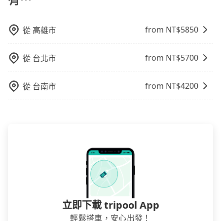
也包括花蓮縣去Provence Rose Lodge in Ching Jing
B&B），全台保證出車。由於有高效的車輛調度能力，
from NT$
5850
從
高雄市
能以市價7~8折提供專車到府服務，是絕大多數乘客出行
的最佳選擇。
from NT$
5700
從
台北市
from NT$
4200
從
台南市
立即下載 tripool App
輕鬆搭車，安心出發！