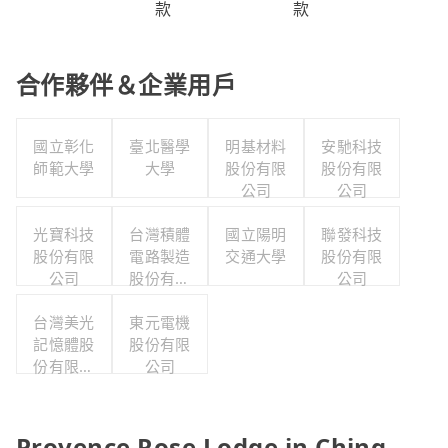
款
款
合作夥伴＆企業用戶
國立彰化
臺北醫學
明基材料
安馳科技
師範大學
大學
股份有限
股份有限
公司
公司
光寶科技
台灣積體
國立陽明
聯發科技
股份有限
電路製造
交通大學
股份有限
公司
股份有限
公司
公司
台灣美光
東元電機
記憶體股
股份有限
份有限公
公司
司
Provence Rose Lodge in Ching