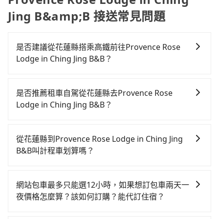
Jing B&amp;B 接送常見問題
是否建議從花蓮縣搭乘高鐵前往Provence Rose
Lodge in Ching Jing B&B？
若要從花蓮縣搭高鐵前往Provence Rose Lodge in
Ching Jing B&B，高鐵較貴、費時，且難叫計程車前往
是否推薦租車自駕從花蓮縣去Provence Rose
高鐵站！從最早06:15一直到22:50，南港-台中一天最多
Lodge in Ching Jing B&B？
有101班次高鐵可搭乘。假設從花蓮縣花蓮市前往最靠近
如果你有台灣駕照且對自己駕駛技術有信心，且在車上
的南港高鐵站，叫一輛計程車花費約5,200元、車程約
時不需要閉目養神（因為要自己開車），最重要的是你
225分鐘。抵達高鐵站後，步行進站、現場購票並於月台
從花蓮縣到Provence Rose Lodge in Ching Jing
當天就要來回，那在花蓮路邊可隨租隨借的iRent應該是
排隊的時間約20分鐘，再乘坐58~77分鐘（平均68分）
B&B叫計程車划算嗎？
你最便宜選擇。註冊完iRent的app後，可以每小時
的高鐵從南港站前往台中高鐵站，每人票價750元，再用
如選擇小黃直達，在花蓮可以透過app叫車的有55688台
$115~205承租小轎車，每公里再額外加收$3.2，從花蓮
10分鐘出站、等待車站前排班的計程車，搭上小黃後約
灣大車隊，如果在路邊攔不到車，也可考慮打電話至附
縣（花蓮市）到Provence Rose Lodge in Ching Jing
花100分鐘、車費3,200元後，抵達Provence Rose
網站包車最多只能選12小時，如果想訂包車兩天一
近的計程車隊，如國聲計程車、統一計程車、美美汽車
B&B的花費預估為$2,200~2,950（金額差異來自於平假
Lodge in Ching Jing B&B (南投縣仁愛鄉) 的目的地。
夜價格怎麼算？該如何訂購？能代訂住宿？
行等叫車看看。依照里程跳錶計算，價格約為
日、車款差異、抵達目的地後多久原路返回），雖已將
全程加上轉車時間共7小時2分鐘，假設一人獨行，交通
旅步的包車服務是以一天一張訂單的方式計算，如果您
2,730~4,100元間。不過花蓮縣僅有合法計程車約1,010