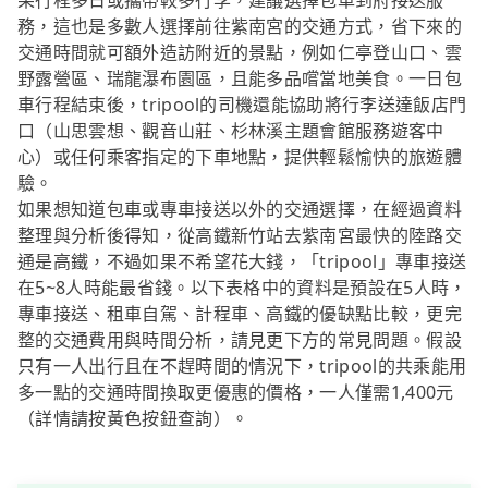
果行程多日或攜帶較多行李，建議選擇包車到府接送服
務，這也是多數人選擇前往紫南宮的交通方式，省下來的
交通時間就可額外造訪附近的景點，例如仁亭登山口、雲
野露營區、瑞龍瀑布園區，且能多品嚐當地美食。一日包
車行程結束後，tripool的司機還能協助將行李送達飯店門
口（山思雲想、觀音山莊、杉林溪主題會館服務遊客中
心）或任何乘客指定的下車地點，提供輕鬆愉快的旅遊體
驗。
如果想知道包車或專車接送以外的交通選擇，在經過資料
整理與分析後得知，從高鐵新竹站去紫南宮最快的陸路交
通是高鐵，不過如果不希望花大錢，「tripool」專車接送
在5~8人時能最省錢。以下表格中的資料是預設在5人時，
專車接送、租車自駕、計程車、高鐵的優缺點比較，更完
整的交通費用與時間分析，請見更下方的常見問題。假設
只有一人出行且在不趕時間的情況下，tripool的共乘能用
多一點的交通時間換取更優惠的價格，一人僅需1,400元
（詳情請按黃色按鈕查詢）。