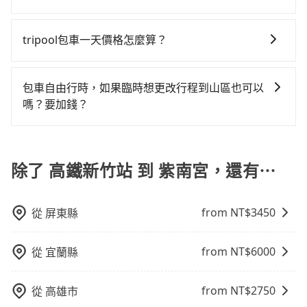
價格，照著步驟填寫完乘客資料與線上刷卡，訂單即成
要原路返回，紫南宮所在的南投縣的計程車更難叫，該
擇，而且無人租車最令人詬病的就是車況，打開車門才
時1小時47分鐘。長距離移動確實搭乘高鐵可以比坐車快
tripool提供全台各地包括紫南宮與高鐵新竹站的包車旅
立。在拿到訂單編號後，隨即會在手機上收到簡訊以及
縣市僅有約342輛計程車，建議事先做好規劃。綜合以
發現仍有上一組乘客遺留的垃圾或者撞凹的車門仍未被
14分鐘，但卻要額外支出約100元的交通費，所以對於
遊，從單純的單趟接送到算時間的計時包車都有，可彈
電子郵件確認信，如此就完成預約了，而司機與車輛的
tripool包車一天價格怎麼算？
上，無論在價格或服務品質上，tripool都是你從高鐵新
修理，每一次租車都好像在開樂透一樣。另外，偶爾也
不是這麼趕時間的人來說，預約tripool還是比較划算
性選擇2~12小時的服務，滿足家族出遊、朋友聚會、婚
詳細資料，將於乘車前一晚八點透過SMS和EMAIL提
竹站到紫南宮的最佳選擇。
會遇到明明已經預約了時間但上一位用戶卻遲遲尚未歸
的。如果你是三人以下要乘車，也可參考tripool的拼車
因包車費用會隨著您選用2-12小時不等的包車時數、所
喪喜慶等不同的需求。價格透明、無隱藏費用，網站試
供。一旦付款完畢，tripool保證出車。一般建議出發前
還，又或者要還車時卻偏偏找不到停車位，對於急著用
共乘服務，最多可再節省50%的交通費用。
需行程的公里數及車型而有所不同，建議可以直接上旅
算即真實價格，免去來回電話確認。一天包車的價格可
一天中午以前完成預約，越早下訂價格越低價，如臨時
包車自由行時，如果臨時想更改行程到山區也可以
車或者要載其他乘客的人來說就有不小的風險。最後，
步官網一鍵查價，即時試算您包車費用，清楚透明，且
能跟其他車隊相差無幾，但是如果只需要短時數或者單
需要，前一天傍晚五點前仍會收單，最遲如當天下午過
嗎？要加錢？
雖然路邊隨租隨還看似方便，但實際使用時還是有其區
無隱藏費用。
程專車服務者，敢大聲說我們價格絕對最划算。網站上
後乘車，四小時前仍能預約。
域的限制，實際可停靠的地點與你的上下車地點仍有段
可以的，當您的旅程需要穿越山區或是高海拔地區時，
可直接挑選小轎車、休旅車、或九人座箱型車，如需10
距離，在遇到下雨天或者載行李時，就顯得非常不便。
旅步可能會根據行經的路線是否超過海拔1500公尺來進
人以上巴士，請來信洽詢。
行額外的費用收取。但是，這些費用會在您下訂單後、
除了 高鐵新竹站 到 紫南宮，還有⋯
出發前先與您進行確認，確保您明確知道所有的費用。
我們會透過Email的方式向您說明收費細節，讓您能更放
from NT$
3450
從
屏東縣
心地享受旅步為您提供的服務。
from NT$
6000
從
宜蘭縣
from NT$
2750
從
高雄市