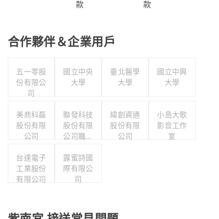
款
款
合作夥伴＆企業用戶
五一零股
國立中央
臺北醫學
國立中興
份有限公
大學
大學
大學
司
美商科磊
聯發科技
緯創資通
小島大歌
股份有限
股份有限
股份有限
影音工作
公司
公司職工
公司
室
福利委員
台達電子
露蜜詩國
會
工業股份
際有限公
有限公司
司
紫南宮 接送常見問題