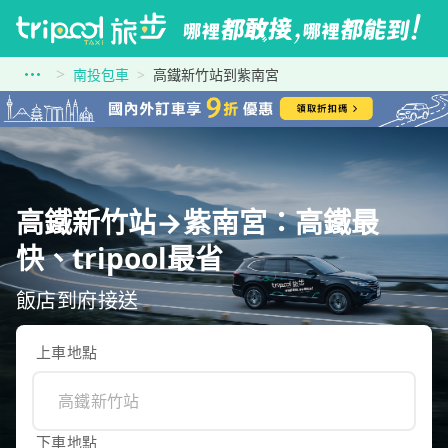
南投包車
高鐵新竹站到紫南宮
高鐵新竹站→紫南宮：高鐵最
快、tripool最省
飯店到府接送
上車地點
下車地點