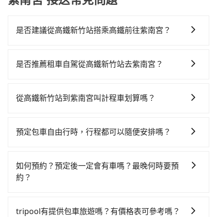
是否建議從高鐵新竹站搭乘高鐵前往紫南宮？
若要從高鐵新竹站搭高鐵前往紫南宮，高鐵乘坐舒適、
省時、較貴，且難叫計程車前往高鐵站！不過從最早一
是否推薦租車自駕從高鐵新竹站去紫南宮？
班車07:02到末班車21:47，新竹-彰化一天最多僅16班
如果你有台灣駕照且對自己駕駛技術有信心，且在車上
次，如果行程緊湊或趕不上末班車，那就該考慮預約專
時不需要閉目養神（因為要自己開車），最重要的是你
車接送。假設從高鐵新竹站 (新竹縣竹北市) 出發，步行
從高鐵新竹站到紫南宮叫計程車划算嗎？
當天就要來回，那在新竹路邊可隨租隨借的iRent應該是
進入高鐵站約5分鐘，現場買票或月台等車時間約10分
如選擇小黃直達，在新竹可以透過app叫車的有55688台
你最便宜選擇。註冊完iRent的app後，可以每小時
鐘，再乘坐40分鐘的高鐵從新竹站前往彰化高鐵站，每
灣大車隊、Uber、Line Taxi、Yoxi等，如果在路邊攔不
$115~205承租小轎車，每公里再額外加收$3.2，從高鐵
人票價540元，再用5分鐘出站、等待車站前排班的計程
預定包車自由行時，行程都可以隨便安排嗎？
到車，也可考慮打電話至高鐵新竹站附近的計程車隊，
新竹站到紫南宮的花費預估為$2,150~2,700（金額差異
車，搭上小黃後約花33分鐘、車費600元後，抵達紫南
只要不超出您選用的用車時間及行程總公里數，且行程
如第一計程車、竹北-Ap車隊、銓順交通等叫車看看。依
來自於平假日、車款差異、抵達目的地後多久原路返
宮 (南投縣竹山鎮) 的目的地。全程加上轉車時間共1小時
沒有到達海拔1500公里以上的山區，行程都是可以依照
照里程跳錶計算，價格約為4,170~5,000元間，但如改預
回），雖已將eTag和可能的每小時40元路邊停車費用預
如何預約？預定後一定會有車嗎？最晚何時要預
33分鐘，假設5位同行，高鐵加轉乘之平均每人花費為
您的需求安排的。
約tripool可省高達$2,100。但如果你無法提前預約，或
估進去，但額外的汽車保險與可能的罰單都需自付。再
約？
780元。不過新竹縣領有合法執照的計程車僅有700多
偏好臨時叫車，那要注意新竹縣僅有合法計程車約730
者，和運的iRent只提供最基本的車型，如Toyota
輛，計程車的密度為雙北的1.3%，換句話說，臨時要叫
如要預約從高鐵新竹站前往紫南宮的專車接送服務，可
輛，計程車密度為雙北的1.3%，也就是說要臨時叫到小
Yaris、Prius C、Vios這類乘坐體驗較差的車款，如果人
小黃的難度是雙北大城市的80倍。但如果全程使用
直接線上輸入上下車地點或地址，三秒內即可查到真實
黃的難度是台北或新北的80倍之多。如果當天或隔天也
tripool有提供包車旅遊嗎？有價格表可參考嗎？
數超過四位，更是沒有較大的七人座或九人座可供選
tripool並到府專車接送，則每人平均花費約760元，費