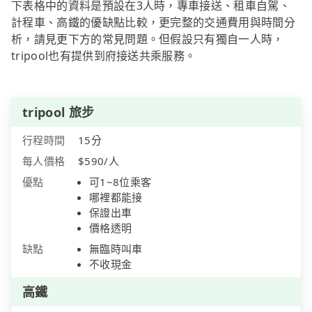
下表格中的資料是預設在3人時，專車接送、租車自駕、
計程車、高鐵的優缺點比較，更完整的交通費用與時間分
析，請見更下方的常見問題。但假設只有獨自一人時，
tripool也有提供到府接送共乘服務。
tripool 旅步
行程時間
15分
每人價格
$590/人
優點
可1~8位乘客
哪裡都能接
保證出車
價格透明
缺點
無臨時叫車
不收現金
高鐵