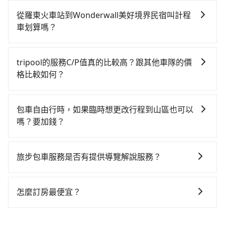
如果你有台灣駕照且對自己駕駛技術有信心，且需要絕
對的時間彈性，最重要的是你當天就要來回，那在宜蘭
從羅東火車站到Wonderwall美好境界民宿叫計程
路邊可隨租隨借的iRent應該是你最便宜選擇。註冊完
車划算嗎？
iRent的app後，可以每小時$115~205承租小轎車，每
如選擇小黃直達，在宜蘭可以透過app叫車的有55688台
公里再額外加收$3.2，從羅東火車站到Wonderwall美好
灣大車隊、Uber、Line Taxi、Yoxi等，如果在路邊攔不
境界民宿的花費預估為$300~750（金額差異來自於平假
tripool的服務C/P值真的比較高？跟其他車隊的價
到車，也可考慮打電話至羅東火車站附近的計程車隊，
日、車款差異、抵達目的地後多久原路返回），雖已將
格比較如何？
如武田計程車、羅東信通計程車、長慶計程車等叫車看
每小時40元路邊停車費用預估進去，但額外的汽車保險
在服務品質許可下，乘客當然希望價格越便宜越好，而
看。依照里程跳錶計算，價格約為170~260元間。不過
與可能的罰單都需自付。再者，和運的iRent只提供最基
市場上稍具規模且合法經營的業者，有以短程與城市為
宜蘭縣僅有合法計程車約750輛，計程車密度為雙北的
本的車型，如Toyota Yaris、Prius C、Vios這類乘坐體
包車自由行時，如果臨時想更改行程到山區也可以
主的台灣大車隊、大都會、LINE Taxi、Uber，機場接送
0.9%，也就是說要臨時叫到小黃的難度是台北或新北的
驗較差的車款，如果人數超過四位，更是沒有較大的七
嗎？要加錢？
則有肯驛、全鋒、格上租車、和運租車，包車旅遊則是
100倍之多。再加上宜蘭縣有些計程車司機不按錶計費，
人座或九人座可供選擇，而且無人租車最令人詬病的就
可以的，當您的旅程需要穿越山區或是高海拔地區時，
KKDAY、KLOOK、叫車吧等。tripool旅步專注在長程
約有47%會採現場議價，建議最好先上網預約，以免當
是車況，打開車門才發現仍有上一組乘客遺留的垃圾或
旅步可能會根據行經的路線是否超過海拔1500公尺來進
單程接送與跨縣市計時包車，不論從哪邊去哪裡（當然
場被坑受騙。雖然羅東火車站到Wonderwall美好境界民
旅步包車服務是否有提供導覽解說服務？
者撞凹的車門仍未被修理，每一次租車都好像在開樂透
行額外的費用收取。但是，這些費用會在您下訂單後、
也包括羅東火車站去Wonderwall美好境界民宿），全台
宿的跳表小黃可能較為便宜，但仍有臨時攔不到車以及
一樣。另外，偶爾也會遇到明明已經預約了時間但上一
抱歉！目前旅步的包車服務暫無提供導覽服務，如果您
出發前先與您進行確認，確保您明確知道所有的費用。
保證出車。由於有高效的車輛調度能力，能以市價7~8折
計程車司機不跳錶計費的風險，如你們人數在五人以
位用戶卻遲遲尚未歸還，又或者要還車時卻偏偏找不到
需要導覽服務，可事先透過電子郵件
我們會透過Email的方式向您說明收費細節，讓您能更放
提供專車到府服務，是絕大多數乘客出行的最佳選擇。
怎麼訂房最便宜？
上，分坐兩台計程車就不太方便，反而能事先預約且品
停車位，對於急著用車或者要載其他乘客的人來說就有
booking@tripool.app聯繫我們，將有專人協助回覆確
心地享受旅步為您提供的服務。
質穩定的tripool，可能更適合你。
不小的風險。最後，雖然路邊隨租隨還看似方便，但實
現在旅客預訂飯店已經很少透過旅行社，大多是透過
認是否能協助安排。
際使用時還是有其區域的限制，實際可停靠的地點與你