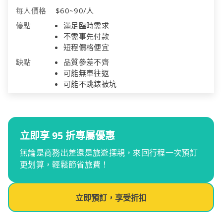
每人價格
$60~90/人
優點
滿足臨時需求
不需事先付款
短程價格便宜
缺點
品質參差不齊
可能無車往返
可能不跳錶被坑
立即享 95 折專屬優惠
無論是商務出差還是旅遊探親，來回行程一次預訂
更划算，輕鬆節省旅費！
立即預訂，享受折扣