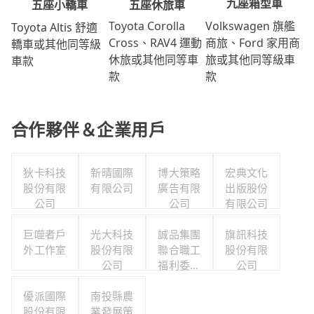
九座箱型車
五座休旅車
五座小轎車
Volkswagen 旗艦
Toyota Corolla
Toyota Altis 舒適
商旅、Ford 家用商
Cross、RAV4 運動
轎車或其他同等級
旅或其他同等級車
休旅或其他同等車
車款
款
款
合作夥伴＆企業用戶
狄卡科技
新晴國際
博大策略
宏典文化
股份有限
有限公司
廣告有限
出版股份
公司
公司
有限公司
巨噬者戶
光大科技
誠品集團
旗訊科技
外工作室
股份有限
聯合職工
股份有限
公司
福利委員
公司
會
優派國際
南投縣農
股份有限
業發展策