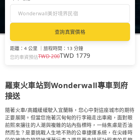
查詢真實價格
距離
：
4 公里
｜
旅程時間
：
13 分鐘
TWD
1779
TWD
200
您的車資預估
羅東火車站到Wonderwall專車到府
接送
隨著火車/高鐵緩緩駛入宜蘭縣，您心中對這座城市的期待
正要展開。但當您拖著沉甸甸的行李箱走出車廂，面對眼
前熙來攘往的人潮與複雜的站內指標時，一絲焦慮是否油
然而生？是要挑戰人生地不熟的公車捷運系統，在尖峰時