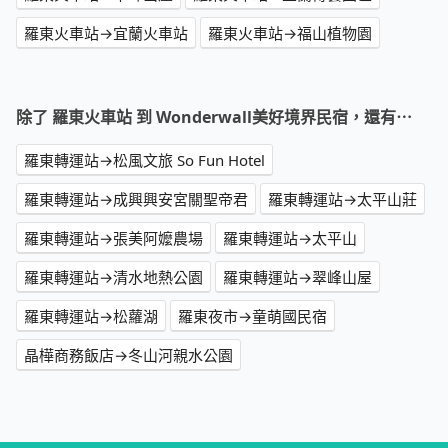
羅東火車站→宜蘭火車站
羅東火車站→福山植物園
除了 羅東火車站 到 Wonderwall美好境界民宿，還有⋯
羅東轉運站→松風文旅 So Fun Hotel
羅東轉運站→成興興安宮關聖帝君
羅東轉運站→太平山莊
羅東轉運站→張美阿嬤農場
羅東轉運站→太平山
羅東轉運站→清水地熱公園
羅東轉運站→翠峰山屋
羅東轉運站→松蘿湖
羅東夜市→童萌國民宿
晶樺商務飯店→冬山河親水公園