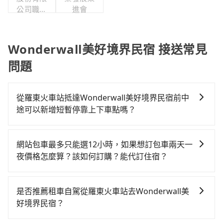
公司職工
進會
福利委員
會
Wonderwall美好境界民宿 接送常見
問題
從羅東火車站抵達Wonderwall美好境界民宿前中
途可以新增短暫停靠上下車點嗎？
tripool有提供多點上下車接送服務，線上預約從羅東火
車站前往Wonderwall美好境界民宿的途中可備註加點。
網站包車最多只能選12小時，如果想訂包車兩天一
每個加點位置，前後額外里程數5公里內加收200元。雖
夜價格怎麼算？該如何訂購？能代訂住宿？
然可能有些路線完全順路，但是司機多點停靠就會有額
旅步的包車服務是以一天一張訂單的方式計算，如果您
外的等待時間，收取額外費用是必要的補償。
需要連續兩天的包車服務，可以在官網上分開預定兩天
是否推薦租車自駕從羅東火車站去Wonderwall美
的行程。另外，目前旅步只提供接送服務，暫不提供代
好境界民宿？
訂住宿服務。