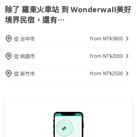
OTA (online travel agent) 來完成，除了可以快速依據
的上下車地點仍有段距離，在遇到下雨天或者載行李
地區、價位、人數、特殊需求來搜尋適合的旅店與房
除了 羅東火車站 到 Wonderwall美好
時，就顯得非常不便。
型，更重要的是通常價格是官網的6~8折，如果又有加入
境界民宿，還有⋯
會員或者使用特定的信用卡，還可以累積點數做現金回
饋或未來換取免費的住房。台灣人常用的線上訂房平台
有Booking.com、Agoda.com、Hotels.com、
from NT$
3800
從
台中市
Expedia.com、Trip.com等。正常來說，線上刷卡付款
完後預定就完成，事先不用電話確認空房，事後也不用
from NT$
2000
從
桃園市
告知付款完畢，一切都能在網路上操作。但有些較冷門
或規模較小的飯店，有可能再多平台同時上架而發生超
賣的現象，便有可能到了現場卻沒房可住的窘境，所以
from NT$
2500
從
新竹市
在預定時要不選擇評分高、評論多的飯店，不然就是還
要再人工電話與飯店確認。預訂民宿方面，如不怕麻
煩，有些時候直接打電話問的價格可能比民宿訂房網來
得便宜，但缺點就是多數要匯款並再人工確認。假如不
介意多花一點錢省下這些瑣碎的事，台灣本土的AsiaYo
或者國際Airbnb都值得推薦。