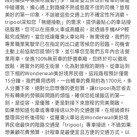
段的擁擠中狼狽地護著行李？還是要去排班計程車的長龍
中碰運氣，擔心遇上對路線不熟或態度不佳的司機？旅程
美好的第一印象，不該被這些交通上的不確定性所消磨。
tripool深知您「無縫接軌」的需求，提供最貼心的車站接
送服務。您可以在搭乘火車或高鐵前，就透過手機APP輕
鬆完成預約。當您抵達羅東火車站時，無需徬徨，我們的
專業職業駕駛早已在指定的出口處等候您的蒞臨。司機會
主動上前協助您提領行李，並引導您至我們五年內合法營
業用車。坐進100%無菸車的舒適車廂，您終於可以徹底
放鬆，將窗外的陌生街景，化為對旅程的期待。從車站到
您下榻的Wonderwall美好境界民宿，這段路程預計僅需
15分鐘。我們費用透明，一台轎車的費用約為1700元，多
人分攤下來，絕對比您想像的更划算。讓tripool為您省去
所有轉乘的勞頓與問路的煩惱，確保您抵達飯店的第一
刻，是從容、是優雅，更是對接下來旅程的完美開啟。
如果想知道包車或專車接送以外的交通選擇，在經過資料
整理與分析後得知，從羅東火車站去Wonderwall美好境
界民宿最快的陸路交通是「tripool」專車接送，不過如果
想兼顧花費預算，計程車是最便宜且方便的交通方式。以