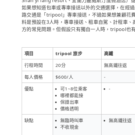
Shan yi fang resort、宜蘭力麗威斯汀
如果想知道包車或專車接送以外的交通選擇，在經過
路交通是「tripool」專車接送，不過如果想兼
料是預設在3人時，專車接送、租車自駕、計程車、
方的常見問題。但假設只有獨自一人時，tripool
項目
tripool 旅步
高鐵
行程時間
20分
無高鐵往返
每人價格
$600/人
-
優點
可1~8位乘客
-
哪裡都能接
保證出車
價格透明
缺點
無臨時叫車
無高鐵往返
不收現金