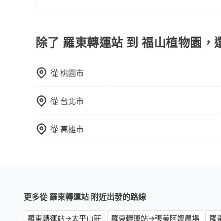
當您的行程確定後，建議盡早預訂包車服務，因為
不妨趁早訂購，享受更划算的價格。
除了 羅東轉運站 到 福山植物園，
從
桃園市
從
台北市
從
高雄市
更多從 羅東轉運站 附近出發的路線
羅東轉運站→太平山莊
羅東轉運站→張美阿嬤農場
羅