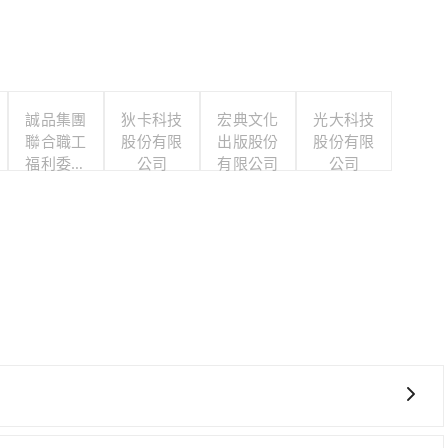
誠品集團
狄卡科技
宏典文化
光大科技
聯合職工
股份有限
出版股份
股份有限
福利委員
公司
有限公司
公司
會
要絕對的時間彈性，最重要的是你當天就要來回，那在宜蘭路