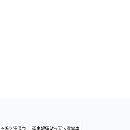
站→鳩之澤溫泉
羅東轉運站→天ㄟ露營車