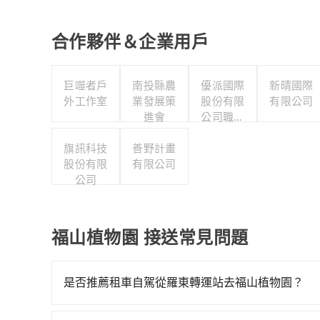
合作夥伴＆企業用戶
巨噬者戶
南投縣農
優派國際
新晴國際
外工作室
業發展策
股份有限
有限公司
進會
公司職工
福利委員
旗訊科技
善野計畫
會
股份有限
有限公司
公司
福山植物園 接送常見問題
是否推薦租車自駕從羅東轉運站去福山植物園？
如果你有台灣駕照且對自己駕駛技術有信心，且需