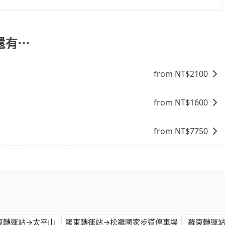
旅步提供早鳥優惠，您越早預訂就能享有更優惠的價格。所以
還有⋯
from NT$
2100
from NT$
1600
from NT$
7750
東轉運站→太平山
羅東轉運站→松羅國家步道停車場
羅東轉運