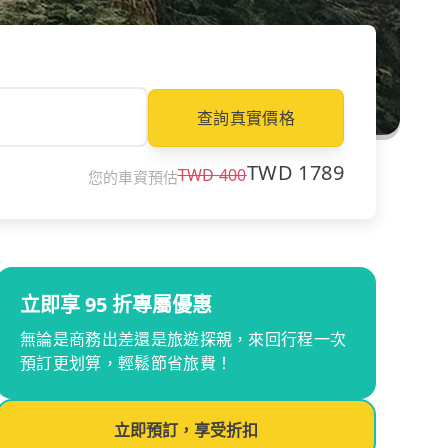
查詢真實價格
TWD
1789
TWD
400
您的車資預估
立即享 95 折專屬優惠
無論是商務出差還是旅遊探親，來回行程一次
預訂更划算，輕鬆節省旅費！
立即預訂，享受折扣