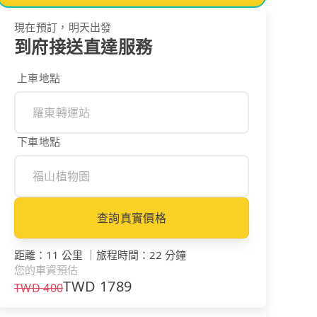
現在預訂，明天出發
到府接送直達服務
上車地點
下車地點
查詢真實價格
距離
：
11 公里
｜
旅程時間
：
22 分鐘
您的車資預估
TWD
1789
TWD
400