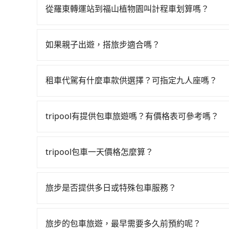
邊可隨租隨借的iRent應該是你最便宜選擇。註冊完iR
從羅東轉運站到福山植物園叫計程車划算嗎？
再額外加收$3.2，從羅東轉運站到福山植物園的花費
如選擇小黃直達，在宜蘭可以透過app叫車的有55688台
達目的地後多久原路返回），雖已將每小時40元
到車，也可考慮打電話至羅東轉運站附近的計程車
付。再者，和運的iRent只提供最基本的車型，如Toyot
如果親子出遊，搭旅步適合嗎？
看。依照里程跳錶計算，價格約為310~500元間
人數超過四位，更是沒有較大的七人座或九人座可
適合的，另外旅步也特別為您心愛的寶貝準備了兒童座
0.9%，也就是說要臨時叫到小黃的難度是台北或新
現仍有上一組乘客遺留的垃圾或者撞凹的車門仍未
出遊時安全更有保障。
約有47%會採現場議價，建議最好先上網預約，以
到明明已經預約了時間但上一位用戶卻遲遲尚未歸
租車代駕有什麼車款供選擇？可指定九人座嗎？
能較為便宜，但仍有臨時攔不到車以及計程車司機
要載其他乘客的人來說就有不小的風險。最後，雖
tripool提供的車型以五人座小轎車、休旅車與九人
就不太方便，反而能事先預約且品質穩定的tripoo
制，實際可停靠的地點與你的上下車地點仍有段距
VW為主，其中也有少量進口車像凌志Lexus、特斯
tripool有提供包車旅遊嗎？有價格表可參考嗎？
百分百無菸車，乘客均有最高500萬乘客險。如果有
tripool提供全台各地包括福山植物園與羅東轉
座大巴或遊覽車，可特別填單並另外報價。
彈性選擇2~12小時的服務，滿足家族出遊、朋友
tripool包車一天價格怎麼算？
算即真實價格，免去來回電話確認。一天包車的價
因包車費用會隨著您選用2-12小時不等的包車時
專車服務者，敢大聲說我們價格絕對最划算。網站
官網一鍵查價，即時試算您包車費用，清楚透明，
上巴士，請來信洽詢。
旅步是否提供多日或特殊包車服務？
若您有多日或特殊包車需求，您可以先來信旅步，
旅步的包車旅遊，最早需要多久前預約呢？