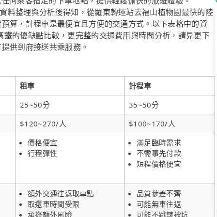
度假酒店）或任何乘客指定的下車地點，提供輕鬆愉快的旅遊體驗。
資料整理與分析後得知，從羅東轉運站去福山植物園最快的陸
顧花費預算，計程車是最便宜且方便的交通方式。以下表格中的資
高鐵的優缺點比較，更完整的交通費用與時間分析，請見更下
也有提供到府接送共乘服務。
租車
計程車
25~50分
35~50分
$120~270/人
$100~170/人
價格便宜
滿足臨時需求
行程彈性
不需事先付款
短程價格便宜
額外交通往返取車點
品質參差不齊
取還車時間受限
可能無車往返
承擔額外風險
可能不跳錶被坑