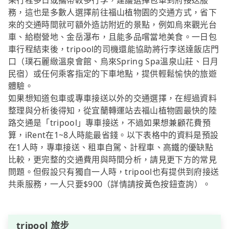
果行程多日或攜帶較多行李，建議選擇包車到府接送服
務，這也是多數人選擇前往福山植物園的交通方式，省下
來的交通時間就可額外造訪附近的景點，例如烏來觀光台
車、給樹營地、金岳瀑布，且能多品嚐當地美食。一日包
車行程結束後，tripool的司機還能協助將行李送達飯店門
口（璞石麗緻溫泉會館、烏來Spring Spa溫泉山莊、日月
民宿）或任何乘客指定的下車地點，提供輕鬆愉快的旅遊
體驗。
如果想知道包車或專車接送以外的交通選擇，在經過資料
整理與分析後得知，從宜蘭轉運站去福山植物園最快的陸
路交通是「tripool」專車接送，不過如果想兼顧花費預
算，iRent在1~8人時能最省錢。以下表格中的資料是預設
在1人時，專車接送、租車自駕、計程車、高鐵的優缺點
比較，更完整的交通費用與時間分析，請見更下方的常見
問題。但假設只有獨自一人時，tripool也有提供到府接送
共乘服務，一人只要$900（詳情請按黃色按鈕查詢）。
tripool 旅步