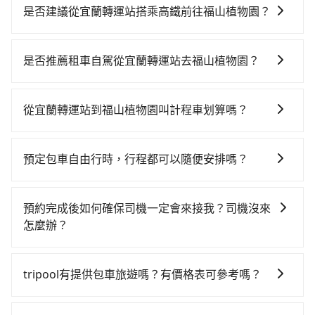
是否建議從宜蘭轉運站搭乘高鐵前往福山植物園？
從宜蘭轉運站搭高鐵去福山植物園絕非最佳選擇，高鐵
較貴、費時、轉車麻煩，且難叫計程車前往高鐵站！南
是否推薦租車自駕從宜蘭轉運站去福山植物園？
港-板橋雖然一天最多時有90班車次，從最早06:15到
如果你有台灣駕照且對自己駕駛技術有信心，且在車上
22:50，過了末班車到清晨的時段，還是要找其他交通方
時不需要閉目養神（因為要自己開車），最重要的是你
案。假設從宜蘭轉運站 (宜蘭縣宜蘭市) 前往最靠近的南
從宜蘭轉運站到福山植物園叫計程車划算嗎？
當天就要來回，那在宜蘭路邊可隨租隨借的iRent應該是
港高鐵站，叫一輛計程車花費約1,500元、車程約61分
如選擇小黃直達，在宜蘭可以透過app叫車的有55688台
你最便宜選擇。註冊完iRent的app後，可以每小時
鐘。抵達高鐵站後，步行進站、現場購票並於月台排隊
灣大車隊、Uber、Line Taxi、Yoxi等，如果在路邊攔不
$115~205承租小轎車，每公里再額外加收$3.2，從宜蘭
的時間約20分鐘，再乘坐17~20分鐘（平均18分）的高
預定包車自由行時，行程都可以隨便安排嗎？
到車，也可考慮打電話至宜蘭轉運站附近的計程車隊，
轉運站到福山植物園的花費預估為$1,150~1,650（金額
鐵從南港站前往板橋高鐵站，每人票價70元，再用10分
只要不超出您選用的用車時間及行程總公里數，且行程
如海山計程汽車行、宜蘭聖美計程車、聖美計程車等叫
差異來自於平假日、車款差異、抵達目的地後多久原路
鐘出站、等待車站前排班的計程車，搭上小黃後約花53
沒有到達海拔1500公里以上的山區，行程都是可以依照
車看看。依照里程跳錶計算，價格約為1,490~2,200元
返回），雖已將eTag和可能的每小時40元路邊停車費用
預約完成後如何確保司機一定會來接我？司機沒來
分鐘、車費800元後，抵達福山植物園 (新北市烏來區)
您的需求安排的。
間，若改選tripool的專車服務可再更便宜。但如果你無
預估進去，但額外的汽車保險與可能的罰單都需自付。
怎麼辦？
的目的地。全程加上轉車時間共2小時42分鐘，假設一人
法提前預約，或偏好臨時叫車，那要注意宜蘭縣僅有合
再者，和運的iRent只提供最基本的車型，如Toyota
獨行，交通費總計2,370元。不過宜蘭縣領有合法執照的
只要完成預約並付款完成，訂單就成立，tripool也保證
法計程車約750輛，計程車密度為雙北的0.9%，也就是
Yaris、Prius C、Vios這類乘坐體驗較差的車款，如果人
計程車僅有700多輛，計程車的密度為雙北的0.9%，換
派車。在出發前一天晚上八點時，會透過電子郵件與簡
說要臨時叫到小黃的難度是台北或新北的100倍之多。再
tripool有提供包車旅遊嗎？有價格表可參考嗎？
數超過四位，更是沒有較大的七人座或九人座可供選
句話說，臨時要叫小黃的難度是雙北大城市的100倍，且
訊提供司機的姓名、電話、車牌、車型等資訊，如在約
加上宜蘭縣有些計程車司機不按錶計費，約有47%會採
擇，而且無人租車最令人詬病的就是車況，打開車門才
宜蘭轉運站並未位於市區，可能根本無車可攔。縱使幸
tripool提供全台各地包括福山植物園與宜蘭轉運站的包
定好的時間與上車地點沒有看到司機，可主動電話聯
現場議價，建議最好先上網預約，以免當場被坑受騙。
發現仍有上一組乘客遺留的垃圾或者撞凹的車門仍未被
運攔到一輛小黃了，宜蘭縣少部分小黃司機不按表收