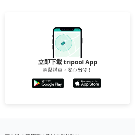
要再人工電話與飯店確認。預訂民宿方面，如不怕麻
煩，有些時候直接打電話問的價格可能比民宿訂房網來
得便宜，但缺點就是多數要匯款並再人工確認。假如不
介意多花一點錢省下這些瑣碎的事，台灣本土的AsiaYo
或者國際Airbnb都值得推薦。
立即下載 tripool App
輕鬆搭車，安心出發！