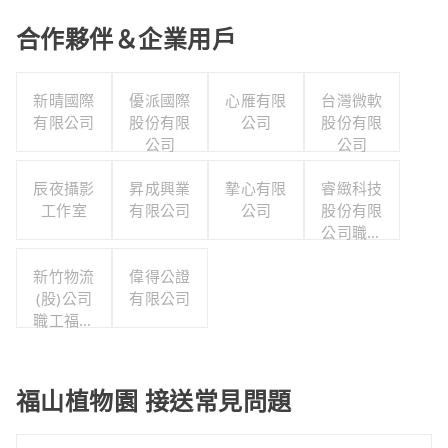
合作夥伴＆企業用戶
新晴國際
優派國際
心雁有限
台灣微軟
有限公司
股份有限
公司
股份有限
公司
公司
辰夜攝影
昇成興業
摯心有限
睿緻科技
工作室
有限公司
公司
股份有限
公司職工
福利委員
新竹物流
偉得公證
會
(股)公司
有限公司
職工福利
委員會
福山植物園 接送常見問題