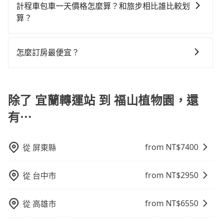
車旅遊，從單純的單趟接送到算時間的計時包車都有，
繫，可能原本約定的地點不適合暫停而改停靠在附近的
計程車包車一天價格怎麼算？和旅步相比誰比較划
雖然宜蘭轉運站到福山植物園的跳表小黃可能較為便
修理，每一次租車都好像在開樂透一樣。另外，偶爾也
費，看乘客是外地人便漫天喊價或恣意繞路。但如果全
可彈性選擇2~12小時的服務，滿足家族出遊、朋友聚
位置。但如果遇到車輛故障或者前一趟車嚴重耽誤，
算？
宜，但當你們人數超過四位時，叫兩輛計程車的費用就
會遇到明明已經預約了時間但上一位用戶卻遲遲尚未歸
程使用tripool並到府專車接送，則僅需花費約1,900
會、婚喪喜慶等不同的需求。價格透明、無隱藏費用，
tripool會盡快改派以減少乘客等待的時間。
貴了，改預約一輛tripool的九人座廂型車最高可省
還，又或者要還車時卻偏偏找不到停車位，對於急著用
元，費時1小時20分鐘。選擇搭乘高鐵而不預約包車，不
計程車包車的價格通常根據時間或距離計算，包車的價
網站試算即真實價格，免去來回電話確認。一天包車的
$600。
車或者要載其他乘客的人來說就有不小的風險。最後，
僅至少額外負擔470元車資，而且更會額外浪費82分鐘
格通常是根據時間或距離來計算，而且在不同城市和地
價格可能跟其他車隊相差無幾，但是如果只需要短時數
怎麼訂房最便宜？
雖然路邊隨租隨還看似方便，但實際使用時還是有其區
在轉乘與等車上，現在還不馬上來預約tripool！
區，價格可能有所不同。另外，計程車包車價格也可能
或者單程專車服務者，敢大聲說我們價格絕對最划算。
域的限制，實際可停靠的地點與你的上下車地點仍有段
現在旅客預訂飯店已經很少透過旅行社，大多是透過
會因為交通狀況等因素而有所變動。因此，在預定包車
網站上可直接挑選小轎車、休旅車、或九人座箱型車，
距離，在遇到下雨天或者載行李時，就顯得非常不便。
OTA (online travel agent) 來完成，除了可以快速依據
之前，最好先詢問清楚具體價格和注意事項。相比之
如需10人以上巴士，請來信洽詢。
地區、價位、人數、特殊需求來搜尋適合的旅店與房
除了 宜蘭轉運站 到 福山植物園，還
下，旅步的包車服務價格相對更為透明和具體，一般是
型，更重要的是通常價格是官網的6~8折，如果又有加入
按照包車時間和里程、車型來計費，價格在網站上公開
有⋯
會員或者使用特定的信用卡，還可以累積點數做現金回
透明，方便客戶可以更加準確地了解行程所需時間和費
饋或未來換取免費的住房。台灣人常用的線上訂房平台
用。
有Booking.com、Agoda.com、Hotels.com、
from NT$
7400
從
屏東縣
Expedia.com、Trip.com等。正常來說，線上刷卡付款
完後預定就完成，事先不用電話確認空房，事後也不用
from NT$
2950
從
台中市
告知付款完畢，一切都能在網路上操作。但有些較冷門
或規模較小的飯店，有可能再多平台同時上架而發生超
賣的現象，便有可能到了現場卻沒房可住的窘境，所以
from NT$
6550
從
高雄市
在預定時要不選擇評分高、評論多的飯店，不然就是還