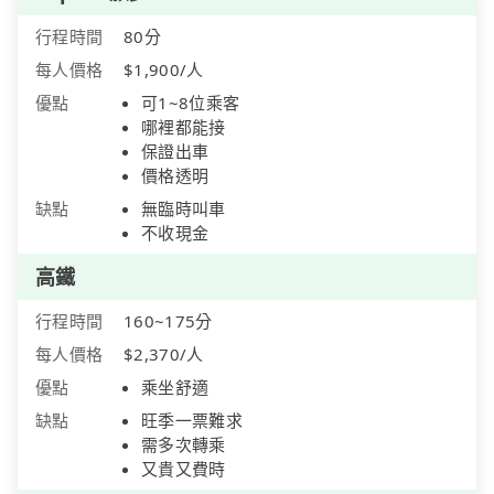
行程時間
80分
每人價格
$1,900/人
優點
可1~8位乘客
哪裡都能接
保證出車
價格透明
缺點
無臨時叫車
不收現金
高鐵
行程時間
160~175分
每人價格
$2,370/人
優點
乘坐舒適
缺點
旺季一票難求
需多次轉乘
又貴又費時