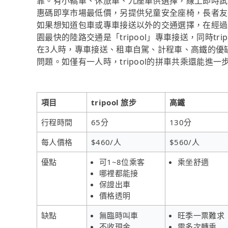
靠。有小轎車、休旅車、九座車供選擇，線上即時試
惠碼即享市場最低價，另提供兒童安全座椅，長者友
如果想知道包車或專車接送以外的交通選擇，在經過
園最快的陸路交通是「tripool」專車接送，同時tr
在3人時，專車接送、租車自駕、計程車、高鐵的優
問題。如僅有一人時，tripool的拼車共乘還能進
項目
tripool 旅步
高鐵
行程時間
65分
130分
每人價格
$460/人
$560/人
優點
可1~8位乘客
乘坐舒適
哪裡都能接
保證出車
價格透明
缺點
無臨時叫車
旺季一票難求
不收現金
需多次轉乘