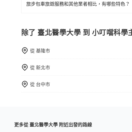
行程。另外，目前旅步只提供接送服務，暫不提供
一個城市的長途包車。
旅步包車旅遊服務和其他業者相比，有哪些特色？
旅步提供的包車旅遊服務官網價格透明實惠，並且
提供更好的旅遊體驗。
除了 臺北醫學大學 到 小叮噹科
從
基隆市
從
新北市
從
台中市
更多從 臺北醫學大學 附近出發的路線