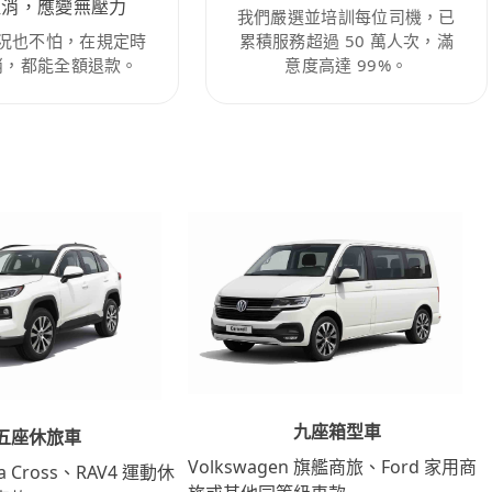
取消，應變無壓力
我們嚴選並培訓每位司機，已
況也不怕，在規定時
累積服務超過 50 萬人次，滿
消，都能全額退款。
意度高達 99%。
九座箱型車
五座休旅車
Volkswagen 旗艦商旅、Ford 家用商
lla Cross、RAV4 運動休