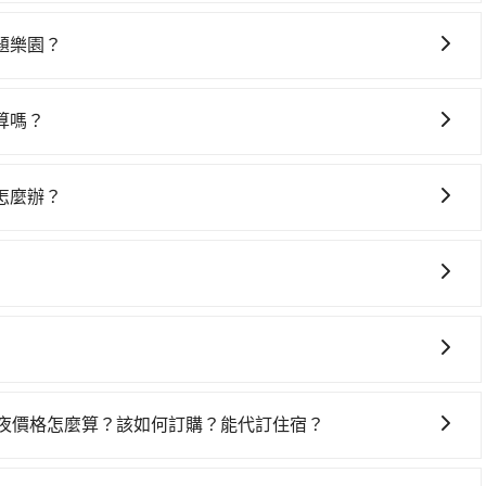
高鐵較貴、費時、轉車麻煩！從最早06:26一直到23:00，
北醫學大學 (台北市信義區) 前往最靠近的台北高鐵站，叫一
題樂園？
鐵站後，步行進站、現場購票並於月台排隊的時間約25分鐘，再
擇租車自駕，但花費可能不小。租車公司一般以天為單位計
往新竹高鐵站，每人票價290元，再用5分鐘出站、等待車站前排
金$1,500起，九人座如Hyundai Staria或Volkswagen
後，抵達小叮噹科學主題樂園 (新竹縣新豐鄉) 的目的地。全程
算嗎？
、eTag（每公里約1元）、路邊停車（每小時約40元）、保險
乘之平均每人花費為560元。但如果全程使用tripool並到
灣大車隊、Uber、Line Taxi、Yoxi等，如果在路邊攔不
供甲租乙還的服務，所以要不當天就需往返臺北醫學大學與小
時3分鐘。選擇搭乘高鐵而不預約包車，不僅每人至少額外負擔
車隊，如慶龍交通、華麗計程車、信義計程車等叫車看看。依
計小轎車的花費至少$2,400、九人座$5,400起。透過
上，現在還不馬上來預約tripool！如果你僅有兩位乘車，也
怎麼辦？
改預約tripool可省高達$1,000。但如果要考慮到回程，新竹
點最便宜方便的選擇。
%的交通費用。
l也保證派車。在出發前一天晚上八點時，會透過電子郵件與簡訊
、密度僅雙北的1.3%，其叫車的難度是雙北市的80倍。綜合
約定好的時間與上車地點沒有看到司機，可主動電話聯繫，可
你從臺北醫學大學到小叮噹科學主題樂園的最佳選擇。
但如果遇到車輛故障或者前一趟車嚴重耽誤，tripool會盡
格政策也是完全透明的，不會有任何隱藏費用。此外，我們提
包車服務。選擇旅步絕對是明智的選擇之一。
一些不同之處： 計時包車：計時包車是按照用車時間來計費，
定一定時間的包車服務。這種服務適用於需要在城市內多個地
一夜價格怎麼算？該如何訂購？能代訂住宿？
。 點到點包車：點到點包車是按照里程和目的地來計費，客戶
果您需要連續兩天的包車服務，可以在官網上分開預定兩天的
和里程來計算費用。這種服務通常適用於單程或從一個城市到另