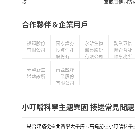
旅或其他同等
款
合作夥伴＆企業用戶
祺驊股份
國泰證券
永昕生物
勤業眾信
有限公司
投資信託
醫藥股份
聯合會計
股份有限
有限公司
師事務所
公司
禾馨新生
南亞塑膠
婦幼診所
工業股份
有限公司
小叮噹科學主題樂園 接送常見問題
是否建議從臺北醫學大學搭乘高鐵前往小叮噹科學