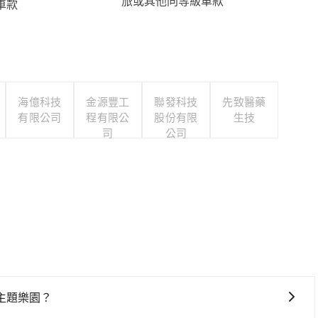
旅或其他同等級車款
車款
海億科技
金源豐工
聯發科技
先致醫藥
有限公司
程有限公
股份有限
生技
司
公司
主題樂園？