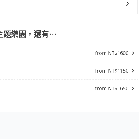
代訂住宿服務。
提供更具彈性的取消服務，優質且專業的服務品質，能夠為您
學主題樂園，還有⋯
from NT$
1600
from NT$
1150
from NT$
1650