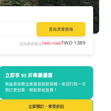
查詢真實價格
TWD
1389
TWD
1900
您的車資預估
立即享 95 折專屬優惠
無論是商務出差還是旅遊探親，來回行程一次
預訂更划算，輕鬆節省旅費！
立即預訂，享受折扣