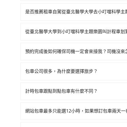
若要從臺北醫學大學搭高鐵前往小叮噹科學主題樂園，
台北-新竹一天最多有61班次高鐵可搭乘。假設從臺
是否推薦租車自駕從臺北醫學大學去小叮噹科學主
輛計程車花費約300元、車程約30分鐘。抵達高
雖然從臺北醫學大學到小叮噹科學主題樂園可以選
乘坐30~35分鐘（平均34分）的高鐵從台北站前
費，小轎車如Toyota Yaris、Nissan Kicks，一天租
班的計程車，搭上小黃後約花35分鐘、車費500元
從臺北醫學大學到小叮噹科學主題樂園叫計程車划
T6，一天租金約$4,500，油錢（每公里約3元）
加上轉車時間共2小時9分鐘，假設3位同行，高鐵加轉
如選擇小黃直達，在台北可以透過app叫車的有55688台
費、罰單另計。由於絕大多數的租車公司都沒法提
府專車接送，則每人平均花費約460元，費時1小
到車，也可考慮打電話至臺北醫學大學附近的計程
叮噹科學主題樂園，不然就是需要一次租用多天，如此預
100元車資，而且更會額外浪費66分鐘在轉乘與等車
預約完成後如何確保司機一定會來接我？司機沒來
照里程跳錶計算，價格約為1,965~2,400元間，但如
app預約tripool的單程專車接送才是前往觀光景
可參考tripool的拼車共乘服務，最多可再節省50
只要完成預約並付款完成，訂單就成立，tripoo
縣僅有合法計程車約730輛，數量約為台北市的2%
提供司機的姓名、電話、車牌、車型等資訊，如在
以上，無論在價格或服務品質上，tripool都是
包車公司很多，為什麼要選擇旅步？
能原本約定的地點不適合暫停而改停靠在附近的位置。
旅步非常重視司機的審查和車輛的維護，我們的價
快改派以減少乘客等待的時間。
供更彈性的取消訂單規定，並致力於提供高品質的
計時包車跟點到點包車有什麼不同？
計時包車和點到點包車都是包車服務的形式，但有
通常以每小時為單位，客戶可以根據自己的需要預
網站包車最多只能選12小時，如果想訂包車兩天
點間來回穿梭的客戶，例如市區觀光、商務差旅等
旅步的包車服務是以一天一張訂單的方式計算，如
可以預先告知出發地點A到目的地B，會根據路線