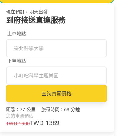
現在預訂，明天出發
到府接送直達服務
上車地點
下車地點
查詢真實價格
距離
：
77 公里
｜
旅程時間
：
63 分鐘
您的車資預估
TWD
1389
TWD
1900