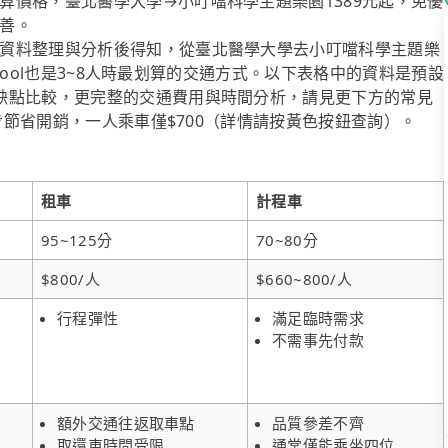
算價格，臺北醫學大學→小叮噹科學主題樂園1389元起，免優
善。
資料整理與分析後得知，從臺北醫學大學去小叮噹科學主題樂
ipool也是3~8人時最划算的交通方式。以下表格中的資料是預設
缺點比較，更完整的交通費用與時間分析，請見更下方的常見
一步節省開銷，一人乘車僅$700（詳情請按黃色按鈕查詢）。
租車
計程車
95~125分
70~80分
$800/人
$660~800/人
行程彈性
滿足臨時需求
不需事先付款
額外交通往返取車點
品質參差不齊
取還車時間受限
通常僅能乘坐四位