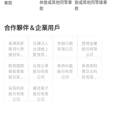
旅或其他同等級車
休旅或其他同等車
車款
款
款
合作夥伴＆企業用戶
香港商麥
社團法人
快點行銷
豐將金屬
斯特化學
台灣線上
有限公司
股份有限
建材有限
教育發展
公司
公司台灣
協會
聯發國際
分公司
台境企業
美商科磊
美商英特
餐飲事業
股份有限
股份有限
爾亞太科
股份有限
公司
公司
技有限公
公司
司
采鈺科技
羅技電子
股份有限
股份有限
公司
公司