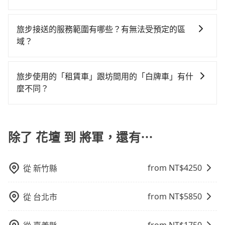
提供更彈性的取消訂單規定，並致力於提供高品質的包
市接送的需求，tripool都能滿足你。乘車前一天下午五
北的30倍之多。如果當天或隔天也要原路返回，台南市
是沒有較大的七人座或九人座可供選擇，而且無人租車
小黃司機不按表收費，看乘客是外地人便漫天喊價或恣
旅步提供多種車型，從轎車、休旅車到九人座，讓您可
車服務。選擇旅步絕對是明智的選擇之一。
點以前完成預約，隔天保證出車。如需公司報帳打統
將軍區的計程車也不是這麼好叫，建議事先做好規劃。
最令人詬病的就是車況，打開車門才發現仍有上一組乘
意繞路。但如果全程使用tripool並到府專車接送，則每
以依照您行程人數的需求進行選擇。此外，為確保您的
編，在結帳時可以受理，並於乘車後一週內寄出電子收
旅步接送的服務範圍有哪些？有無法受預定的區
再加上彰化縣有些計程車司機不按錶計費，約有25%會
客遺留的垃圾或者撞凹的車門仍未被修理，每一次租車
人平均花費約1,220元，費時1小時44分鐘。選擇搭乘高
旅途安全無憂，我們的司機都是專業且可靠的職業駕
據。
域？
採現場議價，建議最好先上網預約，以免當場被坑受
都好像在開樂透一樣。另外，偶爾也會遇到明明已經預
鐵而不預約包車，不僅每人至少額外負擔130元車資，而
駛。關於價格，旅步官網可一鍵即時查價，所示價格絕
騙。綜合以上，無論在價格或服務品質上，tripool都是
約了時間但上一位用戶卻遲遲尚未歸還，又或者要還車
且更會額外浪費44分鐘在轉乘與等車上，現在還不馬上
旅步的服務範圍是只要車子能進去且沒有管制地方，我
無隱藏費用，且還提供優於其他業者更彈性的取消政
你從花壇到將軍的最佳選擇。
時卻偏偏找不到停車位，對於急著用車或者要載其他乘
來預約tripool！如果你是獨自一人乘車，也可參考
們都能提供服務。
策，讓您在規劃行程時能更無後顧之憂。無論您是要前
旅步使用的「租賃車」跟坊間用的「白牌車」有什
客的人來說就有不小的風險。最後，雖然路邊隨租隨還
tripool的拼車共乘服務，最多可再節省50%的交通費
往市區還是郊區，我們都可以為您提供最佳的旅遊體
麼不同？
看似方便，但實際使用時還是有其區域的限制，實際可
用。
驗。所以，如果您正在尋找一家可靠的包車公司，
停靠的地點與你的上下車地點仍有段距離，在遇到下雨
旅步所使用的是符合政府法規的租賃車，車牌以白底黑
tripool旅步絕對是您值得信任的不二選擇！
天或者載行李時，就顯得非常不便。
字的「R」開頭，受車隊嚴格管理及審核後才可入隊，成
為旅步貴賓服務用車。與一些私家車充當營業用車違法
除了 花壇 到 將軍，還有⋯
接載的「白牌車」不同。旅步所使用的車輛合法且符合
相關法規。
from NT$
4250
從
新竹縣
from NT$
5850
從
台北市