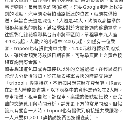
花壇火車站、白沙國小到小木屋鬆餅 蘆洲長榮店、長榮海
事博物館、長榮鳳凰酒店(礁溪)，只要Google地圖上找得
到的地點、汽車能沿著柏油路抵達的位置，就能提供接
送，無論白天還是深夜、1人還是40人，均能以高標準的
服務與實惠的價格，滿足乘客對於方便舒適的移動需求。
往返彰化縣花壇鄉與台南市將軍區間，單程專車九人座
3200元起，人數少的小轎車2400元起，如僅有一位乘
客，tripool也有提供拼車共乘，1200元就可輕鬆到府接
送，確切金額受時段與日期影響，可點擊頁面上之黃色按
鈕查詢實際金額。
如果想知道包車或專車接送以外的交通選擇，在經過資料
整理與分析後得知，從花壇去將軍最快的陸路交通是
「tripool」專車接送，不過如果想兼顧花費預算，iRent
在2~8人時能最省錢。以下表格中的資料是預設在2人時，
專車接送、租車自駕、計程車、高鐵的優缺點比較，更完
整的交通費用與時間分析，請見更下方的常見問題。但假
設只有獨自一人時，tripool也有提供到府接送共乘服務，
一人只要$1,200（詳情請按黃色按鈕查詢）。