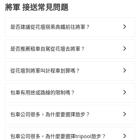
將軍 接送常見問題
是否建議從花壇搭乘高鐵前往將軍？
若要從花壇搭高鐵前往將軍，高鐵較貴、費時，且難叫
計程車前往高鐵站！從最早06:25一直到23:07，台中-台
是否推薦租車自駕從花壇去將軍？
南一天最多有74班次高鐵可搭乘。假設從彰化縣花壇鄉
如果你有台灣駕照且對自己駕駛技術有信心，且在車上
前往最靠近的台中高鐵站，叫一輛計程車花費約500元、
時不需要閉目養神（因為要自己開車），最重要的是你
車程約30分鐘。抵達高鐵站後，步行進站、現場購票並
從花壇到將軍叫計程車划算嗎？
當天就要來回，那在彰化路邊可隨租隨借的iRent應該是
於月台排隊的時間約20分鐘，再乘坐36~54分鐘（平均
如選擇小黃直達，在彰化可以透過app叫車的有55688台
你最便宜選擇。註冊完iRent的app後，可以每小時
45分）的高鐵從台中站前往台南高鐵站，每人票價650
灣大車隊、Uber和Yoxi，如果在路邊攔不到車，也可考
$115~205承租小轎車，每公里再額外加收$3.2，從花壇
元，再用5分鐘出站、等待車站前排班的計程車，搭上小
包車有用途或路線的限制嗎？
慮打電話至花壇附近的計程車隊，如弘林汽車行、彰化
到將軍的花費預估為$1,700~2,300（金額差異來自於平
黃後約花50分鐘、車費900元後，抵達台南市將軍區的
不管是從花壇前往將軍或是全台灣任何地方，只要是長
花壇兆峰計程車等叫車看看。依照里程跳錶計算，價格
假日、車款差異、抵達目的地後多久原路返回），雖已
目的地。全程加上轉車時間共2小時28分鐘，假設2位同
途交通且途中遵守台灣法律，無論是清明掃墓、包車旅
約為2,470~3,000元間，但如改預約tripool可省高達
將eTag和可能的每小時40元路邊停車費用預估進去，但
包車公司很多，為什麼要選擇旅步？
行，高鐵加轉乘之平均每人花費為1,350元。不過彰化縣
遊、參加喜宴/喪禮、就醫回診、登山露營、學生搬家、
$600。但如果你無法提前預約，或偏好臨時叫車，那要
額外的汽車保險與可能的罰單都需自付。再者，和運的
領有合法執照的計程車僅有1,600多輛，計程車的密度為
旅步非常重視司機的審查和車輛的維護，我們的價格政
投票返鄉、商務出差、貴賓來訪、寵物檢疫、預約叫
注意彰化縣僅有合法計程車約1,640輛，計程車密度為雙
iRent只提供最基本的車型，如Toyota Yaris、Prius C、
雙北的3.7%，換句話說，臨時要叫小黃的難度是雙北大
策也是完全透明的，不會有任何隱藏費用。此外，我們
車、機場接送、定期洗腎、包月上下班，或者任何跨縣
北的3.7%，也就是說要臨時叫到小黃的難度是台北或新
包車公司很多，為什麼要選擇tripool旅步？
Vios這類乘坐體驗較差的車款，如果人數超過四位，更
城市的30倍。縱使幸運攔到一輛小黃了，彰化縣少部分