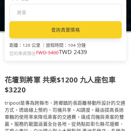
查詢真實價格
距離
：
120 公里
｜
旅程時間
：
104 分鐘
TWD
2439
TWD
3400
您的車資預估
花壇到將軍 共乘$1200 九人座包車
$3220
tripool是專為跨縣市、跨鄉鎮的長距離移動所設計的交通
方式，透過線上預約、司機共享、AI調度，藉由提高長途
車輛的使用率來降低乘客的交通費，達成司機與乘客的雙
贏。服務的範圍涵蓋全台各地，從熱點如彰化縣花壇鄉、