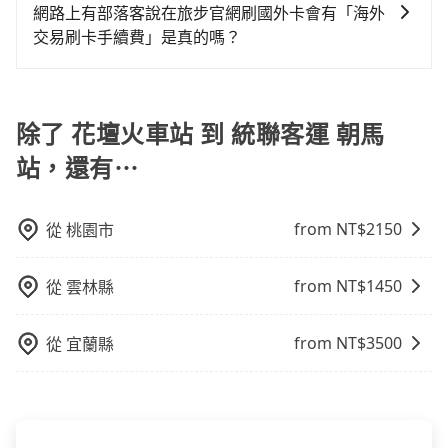
想要更改的資訊。只要在用車前一天凌晨六點前完成更
詢到具體的費用。
網路上有部落客說在旅步官網刷國外卡會有「海外
改申請，就無需再支付任何行政費用。
交易刷卡手續費」是真的嗎？
當然不是真的！目前在旅步的官網刷卡是不會被收取
「海外交易手續費」的，請放心使用！
除了 花壇火車站 到 統聯客運 朝馬
站，還有⋯
from NT$
2150
從
桃園市
from NT$
1450
從
雲林縣
from NT$
3500
從
宜蘭縣