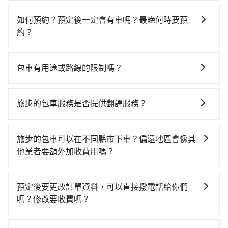
如選擇小黃直達，在彰化可以透過app叫車的有55688台
公里再額外加收$3.2，從花壇火車站到統聯客運 朝馬站
灣大車隊、Uber和Yoxi，如果在路邊攔不到車，也可考
的花費預估為$500~950（金額差異來自於平假日、車款
如何預約？預定後一定會有車嗎？最晚何時要預
慮打電話至花壇火車站附近的計程車隊，如彰化花壇兆
差異、抵達目的地後多久原路返回），雖已將eTag和可
約？
峰計程車、弘林汽車行等叫車看看。依照里程跳錶計
能的每小時40元路邊停車費用預估進去，但額外的汽車
如要預約從花壇火車站前往統聯客運 朝馬站的專車接送
算，價格約為610~700元間。不過彰化縣僅有合法計程
保險與可能的罰單都需自付。再者，和運的iRent只提供
服務，可直接線上輸入上下車地點或地址，三秒內即可
車約1,640輛，計程車密度為雙北的3.7%，也就是說要臨
最基本的車型，如Toyota Yaris、Prius C、Vios這類乘
包車有用途或路線的限制嗎？
查到真實價格，照著步驟填寫完乘客資料與線上刷卡，
時叫到小黃的難度是台北或新北的30倍之多。再加上彰
坐體驗較差的車款，如果人數超過四位，更是沒有較大
不管是從花壇火車站前往統聯客運 朝馬站或是全台灣任
訂單即成立。在拿到訂單編號後，隨即會在手機上收到
化縣有些計程車司機不按錶計費，約有25%會採現場議
的七人座或九人座可供選擇，而且無人租車最令人詬病
何地方，只要是長途交通且途中遵守台灣法律，無論是
簡訊以及電子郵件確認信，如此就完成預約了，而司機
價，建議最好先上網預約，以免當場被坑受騙。雖然花
旅步的包車服務是否提供翻譯服務？
的就是車況，打開車門才發現仍有上一組乘客遺留的垃
清明掃墓、包車旅遊、參加喜宴/喪禮、就醫回診、登山
與車輛的詳細資料，將於乘車前一晚八點透過SMS和
壇火車站到統聯客運 朝馬站的跳表小黃可能較為便宜，
圾或者撞凹的車門仍未被修理，每一次租車都好像在開
若您有外語導覽、翻譯需求，您可以先來信旅步，會有
露營、學生搬家、投票返鄉、商務出差、貴賓來訪、寵
EMAIL提供。一旦付款完畢，tripool保證出車。一般建
但仍有臨時攔不到車以及計程車司機不跳錶計費的風
樂透一樣。另外，偶爾也會遇到明明已經預約了時間但
專人回覆您。
物檢疫、預約叫車、機場接送、定期洗腎、包月上下
議出發前一天中午以前完成預約，越早下訂價格越低
旅步的包車可以在不同縣市下車？偏遠地區會像其
險，如你們人數在五人以上，分坐兩台計程車就不太方
上一位用戶卻遲遲尚未歸還，又或者要還車時卻偏偏找
班，或者任何跨縣市接送的需求，tripool都能滿足你。
價，如臨時需要，前一天傍晚五點前仍會收單，最遲如
他業者要額外加收費用嗎？
便，反而能事先預約且品質穩定的tripool，可能更適合
不到停車位，對於急著用車或者要載其他乘客的人來說
乘車前一天下午五點以前完成預約，隔天保證出車。如
當天下午過後乘車，四小時前仍能預約。
你。
就有不小的風險。最後，雖然路邊隨租隨還看似方便，
旅步的包車服務非常方便，您可以在不同縣市下車。對
需公司報帳打統編，在結帳時可以受理，並於乘車後一
但實際使用時還是有其區域的限制，實際可停靠的地點
於偏遠地區，我們提供的價格已經包含了所有基本的費
週內寄出電子收據。
預定後要更改訂單資料，可以直接撥電話給你們
與你的上下車地點仍有段距離，在遇到下雨天或者載行
用，不會像其他業者那樣收取額外費用。但如果您需要
嗎？修改要收費嗎？
李時，就顯得非常不便。
前往的地點屬於高海拔山區等特殊地點，就可能會需要
您可以透過官網的文字客服或回覆訂單確認信，告知您
支付額外的費用，不過別擔心，您可以透過旅步官網查