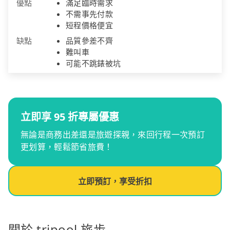
優點
滿足臨時需求
不需事先付款
短程價格便宜
缺點
品質參差不齊
難叫車
可能不跳錶被坑
立即享 95 折專屬優惠
無論是商務出差還是旅遊探親，來回行程一次預訂
更划算，輕鬆節省旅費！
立即預訂，享受折扣
關於 tripool 旅步