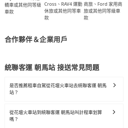
商旅、Ford 家用商
Cross、RAV4 運動
轎車或其他同等級
旅或其他同等級車
休旅或其他同等車
車款
款
款
合作夥伴＆企業用戶
統聯客運 朝馬站 接送常見問題
是否推薦租車自駕從花壇火車站去統聯客運 朝馬
站？
如果你有台灣駕照且對自己駕駛技術有信心，且需要絕
對的時間彈性，最重要的是你當天就要來回，那在彰化
從花壇火車站到統聯客運 朝馬站叫計程車划算
路邊可隨租隨借的iRent應該是你最便宜選擇。註冊完
嗎？
iRent的app後，可以每小時$115~205承租小轎車，每