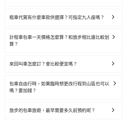
慮打電話至附近的計程車隊，如彰化花壇兆峰計程車、
福安宮的花費預估為$500~950（金額差異來自於平假
適合的，另外旅步也特別為您心愛的寶貝準備了兒童座
弘林汽車行等叫車看看。依照里程跳錶計算，價格約為
日、車款差異、抵達目的地後多久原路返回），雖已將
椅及兒童用增高墊供您選購(租借300元/個)，讓您和孩子
610~700元間。不過彰化縣僅有合法計程車約1,640輛，
eTag和可能的每小時40元路邊停車費用預估進去，但額
租車代駕有什麼車款供選擇？可指定九人座嗎？
出遊時安全更有保障。
計程車密度為雙北的3.7%，也就是說要臨時叫到小黃的
外的汽車保險與可能的罰單都需自付。再者，和運的
tripool提供的車型以五人座小轎車、休旅車與九人座箱
難度是台北或新北的30倍之多。再加上彰化縣有些計程
iRent只提供最基本的車型，如Toyota Yaris、Prius C、
型車為主，車款品牌以豐田Toyota、福特Ford、福斯
車司機不按錶計費，約有25%會採現場議價，建議最好
計程車包車一天價格怎麼算？和旅步相比誰比較划
Vios這類乘坐體驗較差的車款，如果人數超過四位，更
VW為主，其中也有少量進口車像凌志Lexus、特斯拉
先上網預約，以免當場被坑受騙。雖然彰化縣到花壇中
算？
是沒有較大的七人座或九人座可供選擇，而且無人租車
Tesla、賓士Benz等高級車款。全部五年內合法營業用
庄福安宮的跳表小黃可能較為便宜，但仍有臨時攔不到
最令人詬病的就是車況，打開車門才發現仍有上一組乘
計程車包車的價格通常根據時間或距離計算，包車的價
車，百分百無菸車，乘客均有最高500萬乘客險。如果有
車以及計程車司機不跳錶計費的風險，如你們人數在五
客遺留的垃圾或者撞凹的車門仍未被修理，每一次租車
格通常是根據時間或距離來計算，而且在不同城市和地
特殊需求或人數較多，需要大T保母車、20人座中巴、
來回叫車怎麼訂？會比較便宜嗎？
人以上，分坐兩台計程車就不太方便，反而能事先預約
都好像在開樂透一樣。另外，偶爾也會遇到明明已經預
區，價格可能有所不同。另外，計程車包車價格也可能
40人座大巴或遊覽車，可特別填單並另外報價。
且品質穩定的tripool，可能更適合你。
約了時間但上一位用戶卻遲遲尚未歸還，又或者要還車
為了乘客未來可能的訂單修改或取消，每筆訂單只含一
會因為交通狀況等因素而有所變動。因此，在預定包車
時卻偏偏找不到停車位，對於急著用車或者要載其他乘
趟車的資訊，所以如果需要來回叫車，請分兩筆訂單預
之前，最好先詢問清楚具體價格和注意事項。相比之
包車自由行時，如果臨時想更改行程到山區也可以
客的人來說就有不小的風險。最後，雖然路邊隨租隨還
定。至於價格已經市場最優惠，並無特別針對來回車趟
下，旅步的包車服務價格相對更為透明和具體，一般是
嗎？要加錢？
看似方便，但實際使用時還是有其區域的限制，實際可
做額外折扣，但如果手上有優惠代碼，歡迎直接使用，
按照包車時間和里程、車型來計費，價格在網站上公開
停靠的地點與你的上下車地點仍有段距離，在遇到下雨
可以的，當您的旅程需要穿越山區或是高海拔地區時，
不限單程或來回。
透明，方便客戶可以更加準確地了解行程所需時間和費
天或者載行李時，就顯得非常不便。
旅步可能會根據行經的路線是否超過海拔1500公尺來進
用。
旅步的包車旅遊，最早需要多久前預約呢？
行額外的費用收取。但是，這些費用會在您下訂單後、
當您的行程確定後，建議盡早預訂包車服務，因為旅步
出發前先與您進行確認，確保您明確知道所有的費用。