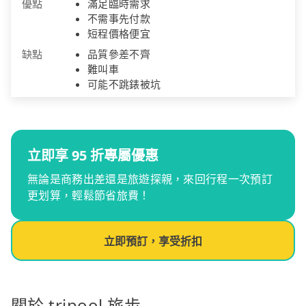
優點
滿足臨時需求
不需事先付款
短程價格便宜
缺點
品質參差不齊
難叫車
可能不跳錶被坑
立即享 95 折專屬優惠
無論是商務出差還是旅遊探親，來回行程一次預訂
更划算，輕鬆節省旅費！
立即預訂，享受折扣
關於 tripool 旅步