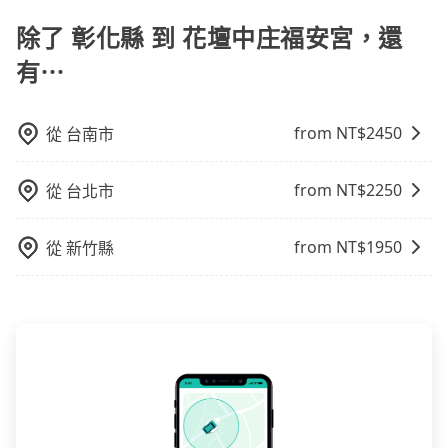
提供早鳥優惠，您越早預訂就能享有更優惠的價格。所
我們會透過Email的方式向您說明收費細節，讓您能更放
以不妨趁早訂購，享受更划算的價格。
除了 彰化縣 到 花壇中庄福安宮，還
心地享受旅步為您提供的服務。
有⋯
from NT$
2450
從
台南市
from NT$
2250
從
台北市
from NT$
1950
從
新竹縣