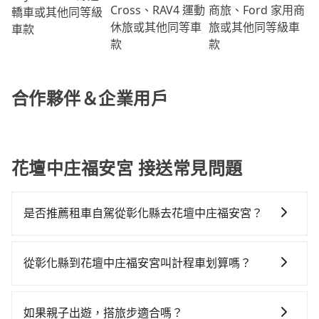
商旅、Ford 家用商
Cross、RAV4 運動
轎車或其他同等級
旅或其他同等級車
休旅或其他同等車
車款
款
款
合作夥伴＆企業用戶
花壇中庄福安宮 接送常見問題
是否推薦租車自駕從彰化縣去花壇中庄福安宮？
如果你有台灣駕照且對自己駕駛技術有信心，且需要絕
對的時間彈性，最重要的是你當天就要來回，那在彰化
從彰化縣到花壇中庄福安宮叫計程車划算嗎？
路邊可隨租隨借的iRent應該是你最便宜選擇。註冊完
如選擇小黃直達，在彰化可以透過app叫車的有55688台
iRent的app後，可以每小時$115~205承租小轎車，每
灣大車隊、Uber和Yoxi，如果在路邊攔不到車，也可考
公里再額外加收$3.2，從彰化縣（花壇鄉）到花壇中庄
如果親子出遊，搭旅步適合嗎？