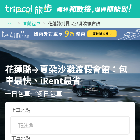
宜蘭包車
花蓮縣到夏朶沙灘渡假會館
花蓮縣→夏朶沙灘渡假會館：包
車最快、iRent最省
一日包車／多日包車
上車地點
下車地點