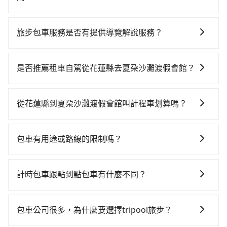
如要預約從花蓮縣前往夏朶沙灘渡假會館的專車接送服
務，可直接線上輸入上下車地點或地址，三秒內即可查
旅步包車服務是否有提供導覽解說服務？
到真實價格，照著步驟填寫完乘客資料與線上刷卡，訂
抱歉！目前旅步的包車服務暫無提供導覽服務，如果您
單即成立。在拿到訂單編號後，隨即會在手機上收到簡
需要導覽服務，可事先透過電子郵件
訊以及電子郵件確認信，如此就完成預約了，而司機與
是否推薦租車自駕從花蓮縣去夏朶沙灘渡假會館？
booking@tripool.app聯繫我們，將有專人協助回覆確
車輛的詳細資料，將於乘車前一晚八點透過SMS和
如果你有台灣駕照且對自己駕駛技術有信心，且在車上
認是否能協助安排。
EMAIL提供。一旦付款完畢，tripool保證出車。一般建
時不需要閉目養神（因為要自己開車），最重要的是你
議出發前一天中午以前完成預約，越早下訂價格越低
從花蓮縣到夏朶沙灘渡假會館叫計程車划算嗎？
當天就要來回，那在花蓮路邊可隨租隨借的iRent應該是
價，如臨時需要，前一天傍晚五點前仍會收單，最遲如
如選擇小黃直達，在花蓮可以透過app叫車的有55688台
你最便宜選擇。註冊完iRent的app後，可以每小時
當天下午過後乘車，四小時前仍能預約。
灣大車隊。依照里程跳錶計算，價格約為3,185~4,800元
$115~205承租小轎車，每公里再額外加收$3.2，從花蓮
包車有用途或路線的限制嗎？
間。不過花蓮縣僅有合法計程車約1,010輛，計程車密度
縣（壽豐鄉）到夏朶沙灘渡假會館的花費預估為
不管是從花蓮縣前往夏朶沙灘渡假會館或是全台灣任何
為雙北的0.5%，也就是說要臨時叫到小黃的難度是台北
$2,300~3,000（金額差異來自於平假日、車款差異、抵
地方，只要是長途交通且途中遵守台灣法律，無論是清
或新北的200倍之多。如果當天或隔天也要原路返回，宜
達目的地後多久原路返回），雖已將eTag和可能的每小
計時包車跟點到點包車有什麼不同？
明掃墓、包車旅遊、參加喜宴/喪禮、就醫回診、登山露
蘭縣頭城鎮的計程車也不是這麼好叫，建議事先做好規
時40元路邊停車費用預估進去，但額外的汽車保險與可
計時包車和點到點包車都是包車服務的形式，但有一些
營、學生搬家、投票返鄉、商務出差、貴賓來訪、寵物
劃。再加上花蓮縣有些計程車司機不按錶計費，約有
能的罰單都需自付。再者，和運的iRent只提供最基本的
不同之處： 計時包車：計時包車是按照用車時間來計
檢疫、預約叫車、機場接送、定期洗腎、包月上下班，
32%會採現場議價，建議最好先上網預約，以免當場被
包車公司很多，為什麼要選擇tripool旅步？
車型，如Toyota Yaris、Prius C、Vios這類乘坐體驗較
費，通常以每小時為單位，客戶可以根據自己的需要預
或者任何跨縣市接送的需求，tripool都能滿足你。乘車
坑受騙。雖然花蓮縣到夏朶沙灘渡假會館的跳表小黃可
差的車款，如果人數超過四位，更是沒有較大的七人座