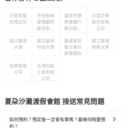
日慾享愛
世紀智庫
國泰世華
台境企業
有限公司
管理顧問
商業銀行
股份有限
股份有限
股份有限
公司
公司
公司
國立臺灣
國立臺灣
勤業眾信
國立臺灣
大學
科技大學
聯合會計
師範大學
師事務所
奇畔有限
台灣科高
公司
工程有限
公司
夏朶沙灘渡假會館 接送常見問題
如何預約？預定後一定會有車嗎？最晚何時要預
約？