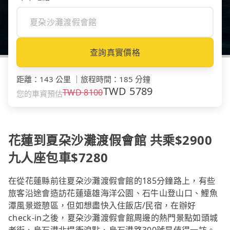
查詢真實價格
距離
：
143 公里
｜
旅程時間
：
185 分鐘
TWD
5789
TWD
8100
您的車資預估
花蓮到夏朶沙灘渡假會館 共乘$2900
九人座包車$7280
在從花蓮縣前往夏朶沙灘渡假會館的185分鐘路上，有些
旅客沿途會造訪花蓮遠雄海洋公園、石牛山登山口、鯉魚
潭風景遊憩區，但如想盡快入住飯店/民宿，在辦好
check-in之後，夏朶沙灘渡假會館周邊的熱門景點如頭城