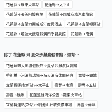
花蓮縣→羅東火車站
花蓮縣→太平山
花蓮縣→張美阿嬤農場
花蓮縣→想威商務汽車旅館
花蓮縣→宜蘭力麗威斯汀度假酒店
花蓮縣→宜蘭轉運站
花蓮縣→煙波大飯店蘇澳四季雙泉館
花蓮縣→南澳
除了 花蓮縣 到 夏朶沙灘渡假會館，還有⋯
花蓮理想大地渡假飯店→夏朶沙灘渡假會館
秀朗橋下河濱籃球場→海天濱海休閒民宿
壽豐→頭城
宜蘭轉運站(新站)→太平山
壽豐→南澳
壽豐→五結
壽豐→礁溪
花蓮遠雄海洋公園→羅東火車站
宜蘭轉運站(新站)→明池山莊收費停車場
壽豐→蘇澳