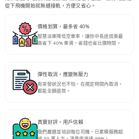
從下飛機開始就無縫接軌，方便又省心。
價格划算，最多省 40%
智慧派車降低空車率，讓你中長途搭乘最
高省下 40% 車資，省錢也省比價時間。
彈性取消，應變無壓力
有突發狀況也不怕，在規定時間內取消，
都能全額退款。
真實好評，用戶信賴
我們嚴選並培訓每位司機，已累積服務超
過 50 萬人次，滿意度高達 99%。