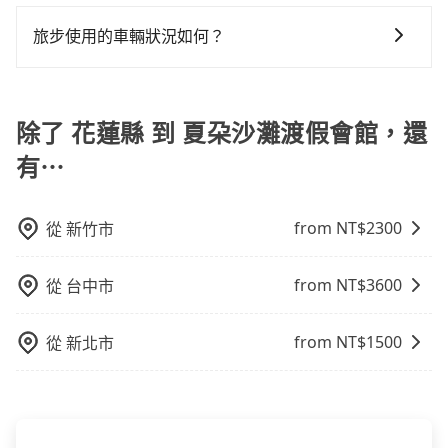
旅步提供多種車型，從轎車、休旅車到九人座，讓您可
定一定時間的包車服務。這種服務適用於需要在城市內
前一天下午五點以前完成預約，隔天保證出車。如需公
能較為便宜，但仍有臨時攔不到車以及計程車司機不跳
或九人座可供選擇，而且無人租車最令人詬病的就是車
以依照您行程人數的需求進行選擇。此外，為確保您的
多個地點間來回穿梭的客戶，例如市區觀光、商務差旅
司報帳打統編，在結帳時可以受理，並於乘車後一週內
旅步使用的車輛狀況如何？
錶計費的風險，如你們人數在五人以上，分坐兩台計程
況，打開車門才發現仍有上一組乘客遺留的垃圾或者撞
旅途安全無憂，我們的司機都是專業且可靠的職業駕
等。 點到點包車：點到點包車是按照里程和目的地來計
寄出電子收據。
車就不太方便，反而能事先預約且品質穩定的tripool，
凹的車門仍未被修理，每一次租車都好像在開樂透一
旅步非常重視車輛品質，優先派遣五年內新車，且車輛
駛。關於價格，旅步官網可一鍵即時查價，所示價格絕
費，客戶可以預先告知出發地點A到目的地B，會根據路
可能更適合你。
樣。另外，偶爾也會遇到明明已經預約了時間但上一位
都是經過定期保養及維護的。我們致力於提供安全、舒
無隱藏費用，且還提供優於其他業者更彈性的取消政
線和里程來計算費用。這種服務通常適用於單程或從一
用戶卻遲遲尚未歸還，又或者要還車時卻偏偏找不到停
適的搭乘體驗，讓您能安心享受旅程，是旅步最重視的
除了 花蓮縣 到 夏朶沙灘渡假會館，還
策，讓您在規劃行程時能更無後顧之憂。無論您是要前
個城市到另一個城市的長途包車。
車位，對於急著用車或者要載其他乘客的人來說就有不
事情。
往市區還是郊區，我們都可以為您提供最佳的旅遊體
小的風險。最後，雖然路邊隨租隨還看似方便，但實際
有⋯
驗。所以，如果您正在尋找一家可靠的包車公司，
使用時還是有其區域的限制，實際可停靠的地點與你的
tripool旅步絕對是您值得信任的不二選擇！
上下車地點仍有段距離，在遇到下雨天或者載行李時，
from NT$
2300
從
新竹市
就顯得非常不便。
from NT$
3600
從
台中市
from NT$
1500
從
新北市