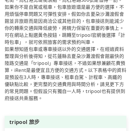
老街、烏石港北堤衝浪點、烏石港路300號是值得一訪。
如果你不是自駕或租車，包車旅遊還是最方便的選擇，不
用煩惱停車問題又可彈性安排。假如你去夏朶沙灘渡假會
館並非旅遊而是因商洽公或其他目的，包車接送則能減少
你的轉乘交通與降低疲勞，將精力保留在重要的事情上。
可在網站上點選黃色按鈕，跳轉至tripool官網後選擇「計
時包車」，就可依照旅客的需求預約叫車。
如果想知道包車或專車接送以外的交通選擇，在經過資料
整理與分析後得知，從花蓮縣去夏朶沙灘渡假會館最快的
陸路交通是「tripool」專車接送，不過如果想兼顧花費預
算，iRent是最便宜且方便的交通方式。以下表格中的資料
是預設在3人時，專車接送、租車自駕、計程車、高鐵的
優缺點比較，更完整的交通費用與時間分析，請見更下方
的常見問題。但假設只有獨自一人時，tripool也有提供到
府接送共乘服務。
tripool 旅步