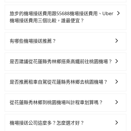
在dcard上評價較高的機場接送服務，包括：tripool旅
步、Uber、55688。建議可以依據價格是否透明、有無
旅步的機場接送費用跟55688機場接送費用、Uber
取消政策及即時的客戶服務、google評價及品牌商譽來
機場接送費用三個比較，誰最便宜？
選擇合適自己的機場接送服務。
因為55688與uber接送費用都是採動態定價的，會根據
當天實際行駛里程及路線而有所不同，因為車資是浮動
有哪些機場接送推薦？
的，相比於旅步提供的固定車資模式，除了能讓旅客更
除了55688、uber之外，旅步的機場接送也是許多用戶
容易掌握車資，不用擔心被額外收費，所以相對55688
推薦的首選。旅步提供多種車型選擇、透明的價格以及
和uber是更便宜的。
是否建議從花蓮縣秀林鄉搭乘高鐵前往桃園機場？
優質的客服服務。還同步提供共乘服務，讓客戶有更經
若要從花蓮縣秀林鄉搭高鐵前往桃園機場，高鐵較貴、
濟實惠的選擇，旅步的服務，更適合滿足不同需求的旅
費時，且難叫計程車前往高鐵站！從最早06:15一直到
客。
是否推薦租車自駕從花蓮縣秀林鄉去桃園機場？
22:50，南港-桃園一天最多有72班次高鐵可搭乘。假設
如果你考慮租車自駕，很不幸的，花蓮縣秀林鄉周圍應
從花蓮縣秀林鄉 (花蓮縣秀林鄉) 前往最靠近的南港高鐵
該沒有半間租車公司，如果不想額外花時間搭車前往鄰
站，叫一輛計程車花費約4,700元、車程約199分鐘。抵
從花蓮縣秀林鄉到桃園機場叫計程車划算嗎？
近市區租車，也不想花大錢叫計程車前往桃園機場，
達高鐵站後，步行進站、現場購票並於月台排隊的時間
如選擇小黃直達，在花蓮可以透過app叫車的有55688台
tripool直達專車就是你最佳選擇。
約20分鐘，再乘坐28~34分鐘（平均32分）的高鐵從南
灣大車隊。依照里程跳錶計算，價格約為4,230~6,300元
港站前往桃園高鐵站，每人票價200元，再用5分鐘出
機場接送公司這麼多？怎麼選才好？
間，若改選tripool的專車服務可再更便宜。但如果你無
站、等待車站前排班的計程車，搭上小黃後約花20分