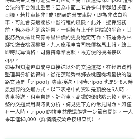
傳統現金交易可能發生的糾紛。為什麼選擇像tripool這樣
合法的平台如此重要？因為市面上有許多叫車群組或個人
司機，若其車輛非T或R開頭的營業車牌，即為非法白牌
車，可能會有遭攔檢中斷行程的風險。此外，選擇服務
前，務必參考網路評價，一個擁有上千則評論的平台，其
服務品質遠比只有零星評價的更為穩定可靠。花蓮縣秀林
鄉接送去桃園機場，九人座租車含司機價格馬上報，線上
即時試算價格，司機持職業駕照，最方便的機場接送
app。
如果想知道包車或專車接送以外的交通選擇，在經過資料
整理與分析後得知，從花蓮縣秀林鄉去桃園機場最快的陸
路交通是「tripool」專車接送，同時tripool也是5~8人時
最划算的交通方式。以下表格中的資料是預設在5人時，
專車接送、租車自駕、計程車、高鐵的優缺點比較，更完
整的交通費用與時間分析，請見更下方的常見問題。如僅
有一人時，tripool的拼車共乘還能進一步節省開銷，一人
乘車僅$3,000（詳情請按黃色按鈕查詢）。