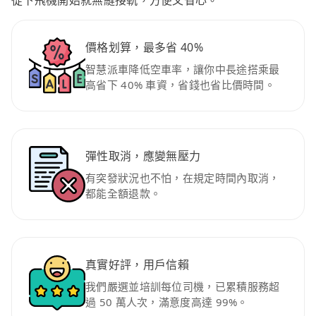
從下飛機開始就無縫接軌，方便又省心。
價格划算，最多省 40%
智慧派車降低空車率，讓你中長途搭乘最
高省下 40% 車資，省錢也省比價時間。
彈性取消，應變無壓力
有突發狀況也不怕，在規定時間內取消，
都能全額退款。
真實好評，用戶信賴
我們嚴選並培訓每位司機，已累積服務超
過 50 萬人次，滿意度高達 99%。