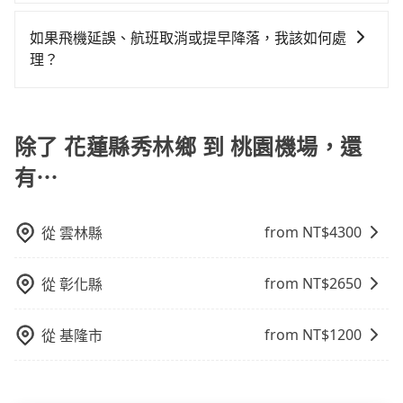
選擇機場接送公司時，可以考慮以下幾點： 1.價格透
法提前預約，或偏好臨時叫車，那要注意花蓮縣僅有合
鐘、車費400元後，抵達桃園機場 (桃園市大園區) 的目
明：選擇價格公開透明，無隱藏費用的公司。 2.服務範
法計程車約1,010輛，計程車密度為雙北的0.5%，也就是
如果飛機延誤、航班取消或提早降落，我該如何處
的地。全程加上轉車時間共4小時36分鐘，假設5位同
圍：確認公司是否提供您所在地區的接送服務。 3.車型
說要臨時叫到小黃的難度是台北或新北的200倍之多。再
理？
行，高鐵加轉乘之平均每人花費為2,240元。不過花蓮縣
選擇：根據人數和行李數量選擇合適的車型。 4.用戶評
加上花蓮縣有些計程車司機不按錶計費，約有32%會採
領有合法執照的計程車僅有1,000多輛，計程車的密度為
如遇到班機預計抵達時間延後或提前者，可在搭乘飛機
價：查看其他用戶的評價和推薦。 5.額外服務：如兒童
現場議價，建議最好先上網預約，以免當場被坑受騙。
雙北的0.5%，換句話說，臨時要叫小黃的難度是雙北大
前透過官網的線上客服告知，我方會盡力協助重新安排
座椅、寵物友善車等特殊需求
雖然花蓮縣秀林鄉到桃園機場的跳表小黃可能較為便
城市的200倍，且花蓮縣秀林鄉並未位於市區，可能根本
車輛，讓乘客能落地後順利離開機場。但如事先沒有告
除了 花蓮縣秀林鄉 到 桃園機場，還
宜，但當你們人數超過四位時，叫兩輛計程車的費用就
無車可攔。縱使幸運攔到一輛小黃了，花蓮縣少部分小
知而是司機抵達機場後才發現旅客入境時間有耽誤，
貴了，改預約一輛tripool的九人座廂型車最高可省
黃司機不按表收費，看乘客是外地人便漫天喊價或恣意
有⋯
tripool依舊會改派司機，但就不能保證旅客一出關即有
$700。
繞路。但如果全程使用tripool並到府專車接送，則每人
車輛可以搭乘。如班機被迫取消且在原預定上飛機時間
平均花費約1,550元，費時3小時13分鐘。選擇搭乘高鐵
前通知我方，可提供全額退款或免費改期。如班機航行
from NT$
4300
從
雲林縣
而不預約包車，不僅每人至少額外負擔690元車資，而且
時間減少而提前落地，可在落地後直接與司機電話聯
更會額外浪費83分鐘在轉乘與等車上，現在還不馬上來
繫，司機只要車上無乘客或已經在機場周邊，會盡快配
預約tripool！如果你是三人以下要乘車，也可參考
from NT$
2650
從
彰化縣
合旅客乘車。
tripool的拼車共乘服務，最多可再節省50%的交通費
用。
from NT$
1200
從
基隆市