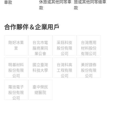
旅或其他同等級車
休旅或其他同等車
車款
款
款
合作夥伴＆企業用戶
剛好冰果
台北市電
采鈺科技
台灣應用
室
腦商業同
股份有限
材料股份
業公會
公司
有限公司
明基材料
國立臺灣
台灣科高
美好證券
股份有限
科技大學
工程有限
股份有限
公司
公司
公司
羅技電子
臺中榮民
股份有限
總醫院
公司