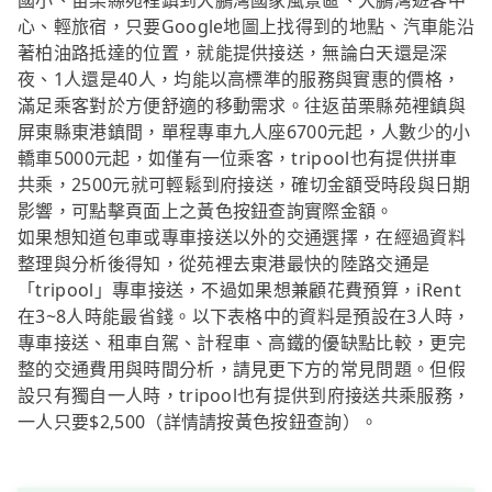
國小、苗栗縣苑裡鎮到大鵬灣國家風景區、大鵬灣遊客中
心、輕旅宿，只要Google地圖上找得到的地點、汽車能沿
著柏油路抵達的位置，就能提供接送，無論白天還是深
夜、1人還是40人，均能以高標準的服務與實惠的價格，
滿足乘客對於方便舒適的移動需求。往返苗栗縣苑裡鎮與
屏東縣東港鎮間，單程專車九人座6700元起，人數少的小
轎車5000元起，如僅有一位乘客，tripool也有提供拼車
共乘，2500元就可輕鬆到府接送，確切金額受時段與日期
影響，可點擊頁面上之黃色按鈕查詢實際金額。
如果想知道包車或專車接送以外的交通選擇，在經過資料
整理與分析後得知，從苑裡去東港最快的陸路交通是
「tripool」專車接送，不過如果想兼顧花費預算，iRent
在3~8人時能最省錢。以下表格中的資料是預設在3人時，
專車接送、租車自駕、計程車、高鐵的優缺點比較，更完
整的交通費用與時間分析，請見更下方的常見問題。但假
設只有獨自一人時，tripool也有提供到府接送共乘服務，
一人只要$2,500（詳情請按黃色按鈕查詢）。