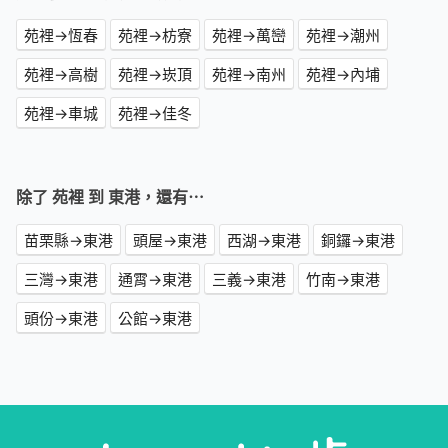
苑裡→恆春
苑裡→枋寮
苑裡→萬巒
苑裡→潮州
苑裡→高樹
苑裡→崁頂
苑裡→南州
苑裡→內埔
苑裡→車城
苑裡→佳冬
除了 苑裡 到 東港，還有⋯
苗栗縣→東港
頭屋→東港
西湖→東港
銅鑼→東港
三灣→東港
通霄→東港
三義→東港
竹南→東港
頭份→東港
公館→東港