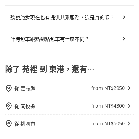
約付款前可以輸入公司的抬頭與統編，可向國稅局報
機也絕對不會在車內吸煙，於新冠肺炎期間也絕對全程
縣有些計程車司機不按錶計費，約有34%會採現場議
是沒有較大的七人座或九人座可供選擇，而且無人租車
200倍。縱使幸運攔到一輛小黃了，苗栗縣少部分小黃司
可以的，旅步的官網、APP提供24小時即時查價功能，
帳，且免加收5%稅金。在收到後，可自行列印留存或報
配戴口罩。tripool之所以能將價格壓在市價7~8折的主
價，建議最好先上網預約，以免當場被坑受騙。綜合以
最令人詬病的就是車況，打開車門才發現仍有上一組乘
機不按表收費，看乘客是外地人便漫天喊價或恣意繞
無隱藏費用，讓您可以隨時掌握交通開支。
帳，完全符合台灣的法律規範。
因來自於自行研發的AI車輛調度演算法，能有效降低空
聽說旅步現在也有提供共乘服務，這是真的嗎？
上，無論在價格或服務品質上，tripool都是你從苑裡到
客遺留的垃圾或者撞凹的車門仍未被修理，每一次租車
路。但如果全程使用tripool並到府專車接送，則每人平
車率，也就是提高俗稱「回頭車」的比例。這不僅體現
東港的最佳選擇。
都好像在開樂透一樣。另外，偶爾也會遇到明明已經預
均花費約1,690元，費時3小時30分鐘。長距離移動確實
是的！除了原有的專車接送外，旅步在2024年更上架了
在成本的控制，更是在傳統旺季（年假、端午、中秋、
約了時間但上一位用戶卻遲遲尚未歸還，又或者要還車
搭乘高鐵可以比坐車快2分鐘，但卻要額外支出約300元
保證出車的共乘服務，不用再擔心人少不成團問題，還
計時包車跟點到點包車有什麼不同？
雙十等）能用更少的司機來服務更多的旅客，意味著使
時卻偏偏找不到停車位，對於急著用車或者要載其他乘
的交通費，所以對於不是這麼趕時間的人來說，預約
能到府接送，機場、通勤共乘、大型活動接送都適合！
用到不熟悉的司機或者轉單給其他車行的情況比同行更
客的人來說就有不小的風險。最後，雖然路邊隨租隨還
tripool還是比較划算的。如果你僅有兩位乘車，也可參
計時包車和點到點包車都是包車服務的形式，但有一些
低，如此便反應在服務品質的控管會更佳。但tripool網
看似方便，但實際使用時還是有其區域的限制，實際可
考tripool的拼車共乘服務，最多可再節省50%的交通費
不同之處： 計時包車：計時包車是按照用車時間來計
站上的價格是動態的，一般來說越早預訂價格越優，且
停靠的地點與你的上下車地點仍有段距離，在遇到下雨
用。
費，通常以每小時為單位，客戶可以根據自己的需要預
除了 苑裡 到 東港，還有⋯
保證前一天中午以前均可全額取消退費，如已經決定好
天或者載行李時，就顯得非常不便。
定一定時間的包車服務。這種服務適用於需要在城市內
要從苑裡去東港，請儘早下訂以把握最划算的價格。
多個地點間來回穿梭的客戶，例如市區觀光、商務差旅
from NT$
2950
從
嘉義縣
等。 點到點包車：點到點包車是按照里程和目的地來計
費，客戶可以預先告知出發地點A到目的地B，會根據路
線和里程來計算費用。這種服務通常適用於單程或從一
from NT$
4300
從
南投縣
個城市到另一個城市的長途包車。
from NT$
6050
從
桃園市