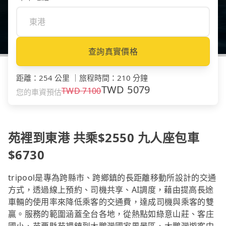
查詢真實價格
距離
：
254 公里
｜
旅程時間
：
210 分鐘
TWD
5079
TWD
7100
您的車資預估
苑裡到東港 共乘$2550 九人座包車
$6730
tripool是專為跨縣市、跨鄉鎮的長距離移動所設計的交通
方式，透過線上預約、司機共享、AI調度，藉由提高長途
車輛的使用率來降低乘客的交通費，達成司機與乘客的雙
贏。服務的範圍涵蓋全台各地，從熱點如綠意山莊、客庄