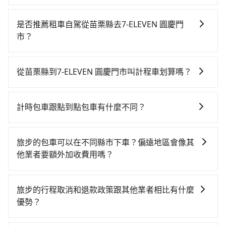
若要從苗栗縣搭高鐵前往7-ELEVEN 圓慶門市，高鐵較
貴、費時、轉車麻煩，且難叫計程車前往高鐵站！從最
是否推薦租車自駕從苗栗縣去7-ELEVEN 圓慶門
早06:24一直到23:00，苗栗-台北一天最多有32班次高鐵
市？
可搭乘。假設從苗栗縣公館鄉前往最靠近的苗栗高鐵
如果你有台灣駕照且對自己駕駛技術有信心，且在車上
站，叫一輛計程車花費約500元、車程約25分鐘。抵達
時不需要閉目養神（因為要自己開車），最重要的是你
高鐵站後，步行進站、現場購票並於月台排隊的時間約
從苗栗縣到7-ELEVEN 圓慶門市叫計程車划算嗎？
當天就要來回，那在苗栗路邊可隨租隨借的iRent應該是
15分鐘，再乘坐43~49分鐘（平均46分）的高鐵從苗栗
如選擇小黃直達，在苗栗可以透過app叫車的有55688台
你最便宜選擇。註冊完iRent的app後，可以每小時
站前往台北高鐵站，每人票價430元，再用15分鐘出
灣大車隊，如果在路邊攔不到車，也可考慮打電話至苗
$115~205承租小轎車，每公里再額外加收$3.2，從苗栗
站、等待車站前排班的計程車，搭上小黃後約花15分
計時包車跟點到點包車有什麼不同？
栗公館計程車等叫車看看。依照里程跳錶計算，價格約
縣（公館鄉）到7-ELEVEN 圓慶門市的花費預估為
鐘、車費200元後，抵達7-ELEVEN 圓慶門市 (台北市大
計時包車和點到點包車都是包車服務的形式，但有一些
為2,845~3,400元間，但如改預約tripool可省高達
$1,550~2,050（金額差異來自於平假日、車款差異、抵
同區) 的目的地。全程加上轉車時間共1小時51分鐘，假
不同之處： 計時包車：計時包車是按照用車時間來計
$1,500。但如果你無法提前預約，或偏好臨時叫車，那
達目的地後多久原路返回），雖已將eTag和可能的每小
旅步的包車可以在不同縣市下車？偏遠地區會像其
設3位同行，高鐵加轉乘之平均每人花費為660元。不過
費，通常以每小時為單位，客戶可以根據自己的需要預
要注意苗栗縣僅有合法計程車約380輛，計程車密度為雙
時40元路邊停車費用預估進去，但額外的汽車保險與可
他業者要額外加收費用嗎？
苗栗縣領有合法執照的計程車僅有400多輛，計程車的密
定一定時間的包車服務。這種服務適用於需要在城市內
北的0.5%，也就是說要臨時叫到小黃的難度是台北或新
能的罰單都需自付。再者，和運的iRent只提供最基本的
度為雙北的0.5%，換句話說，臨時要叫小黃的難度是雙
旅步的包車服務非常方便，您可以在不同縣市下車。對
多個地點間來回穿梭的客戶，例如市區觀光、商務差旅
北的200倍之多。再加上苗栗縣有些計程車司機不按錶計
車型，如Toyota Yaris、Prius C、Vios這類乘坐體驗較
北大城市的200倍。縱使幸運攔到一輛小黃了，苗栗縣少
於偏遠地區，我們提供的價格已經包含了所有基本的費
等。 點到點包車：點到點包車是按照里程和目的地來計
費，約有34%會採現場議價，建議最好先上網預約，以
旅步的行程取消和退款政策跟其他業者相比有什麼
差的車款，如果人數超過四位，更是沒有較大的七人座
部分小黃司機不按表收費，看乘客是外地人便漫天喊價
用，不會像其他業者那樣收取額外費用。但如果您需要
費，客戶可以預先告知出發地點A到目的地B，會根據路
免當場被坑受騙。綜合以上，無論在價格或服務品質
優勢？
或九人座可供選擇，而且無人租車最令人詬病的就是車
或恣意繞路。但如果全程使用tripool並到府專車接送，
前往的地點屬於高海拔山區等特殊地點，就可能會需要
線和里程來計算費用。這種服務通常適用於單程或從一
上，tripool都是你從苗栗縣到7-ELEVEN 圓慶門市的最
況，打開車門才發現仍有上一組乘客遺留的垃圾或者撞
則每人平均花費約640元，費時1小時18分鐘。選擇搭乘
當您需要取消旅行行程時，旅步提供比其他業者更具彈
支付額外的費用，不過別擔心，您可以透過旅步官網查
個城市到另一個城市的長途包車。