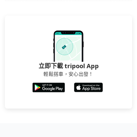
站上的價格是動態的，一般來說越早預訂價格越優，且
保證前一天中午以前均可全額取消退費，如已經決定好
要從苗栗縣去7-ELEVEN 圓慶門市，請儘早下訂以把握最
划算的價格。
立即下載 tripool App
輕鬆搭車，安心出發！