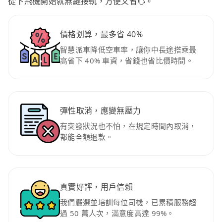
從下飛機開始就無縫接軌，方便又省心。
價格划算，最多省 40%
智慧派車降低空車率，讓你中長途搭乘最
高省下 40% 車資，省錢也省比價時間。
彈性取消，應變無壓力
有突發狀況也不怕，在規定時間內取消，
都能全額退款。
真實好評，用戶信賴
我們嚴選並培訓每位司機，已累積服務超
過 50 萬人次，滿意度高達 99%。