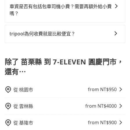
佳選擇。
凹的車門仍未被修理，每一次租車都好像在開樂透一
高鐵而不預約包車，不僅每人至少額外負擔20元車資，
性的取消政策，以給予乘客更多的保障和方便。只需在
詢到具體的費用。
車資是否有包括包車司機小費？需要再額外給小費
樣。另外，偶爾也會遇到明明已經預約了時間但上一位
而且更會額外浪費33分鐘在轉乘與等車上，現在還不馬
用車前一天的凌晨六點前完成取消訂單作業，旅步就承
嗎？
用戶卻遲遲尚未歸還，又或者要還車時卻偏偏找不到停
上來預約tripool！如果你僅有兩位乘車，也可參考
諾會無條件全額退款，讓乘客感到安心之餘，降低風險
車位，對於急著用車或者要載其他乘客的人來說就有不
tripool的拼車共乘服務，最多可再節省50%的交通費
目前車資內已經包車司機小費，但因司機小費是對司機
的同時也確保乘客的權益。
小的風險。最後，雖然路邊隨租隨還看似方便，但實際
用。
服務的認可，您也可以根據司機的服務質量決定是否再
tripool為何收費就是比較便宜？
使用時還是有其區域的限制，實際可停靠的地點與你的
多給予司機小費。
上下車地點仍有段距離，在遇到下雨天或者載行李時，
對於平常就有在使用長程專車接送服務的乘客來說，第
就顯得非常不便。
一次使用tripool的會擔心價格比市價便宜不少，是不是
因為司機素質比較差、車上會有煙味、或者車齡過大，
除了 苗栗縣 到 7-ELEVEN 圓慶門市，
但事實恰恰相反。tripool不僅有嚴密的篩選機制，定期
還有⋯
淘汰顧客評分較低的司機，且車輛均要求5年內新車，司
機也絕對不會在車內吸煙，於新冠肺炎期間也絕對全程
配戴口罩。tripool之所以能將價格壓在市價7~8折的主
from NT$
950
從
桃園市
因來自於自行研發的AI車輛調度演算法，能有效降低空
車率，也就是提高俗稱「回頭車」的比例。這不僅體現
from NT$
4000
從
雲林縣
在成本的控制，更是在傳統旺季（年假、端午、中秋、
雙十等）能用更少的司機來服務更多的旅客，意味著使
用到不熟悉的司機或者轉單給其他車行的情況比同行更
from NT$
900
從
基隆市
低，如此便反應在服務品質的控管會更佳。但tripool網