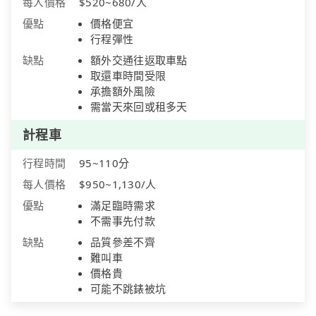
每人價格
$520~680/人
優點
價格便宜
行程彈性
缺點
額外交通往返取車點
取還車時間受限
承擔額外風險
需當天來回或租多天
計程車
行程時間
95~110分
每人價格
$950~1,130/人
優點
滿足臨時需求
不需事先付款
缺點
品質參差不齊
難叫車
價格貴
可能不跳錶被坑