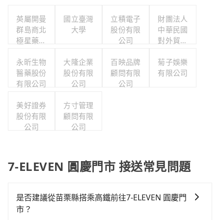
英屬開曼
國立臺灣
立積電子
財團法人
群島商北
大學
股份有限
中華民國
極星藥業
公司
對外貿易
集團股份
發展協會
有限公司
永昕生物
大隆企業
百映品牌
菊子娛樂
醫藥股份
股份有限
顧問有限
有限公司
有限公司
公司
公司
美好證券
方寸管理
股份有限
顧問有限
公司
公司
7-ELEVEN 圓慶門市 接送常見問題
是否建議從苗栗縣搭乘高鐵前往7-ELEVEN 圓慶門
市？