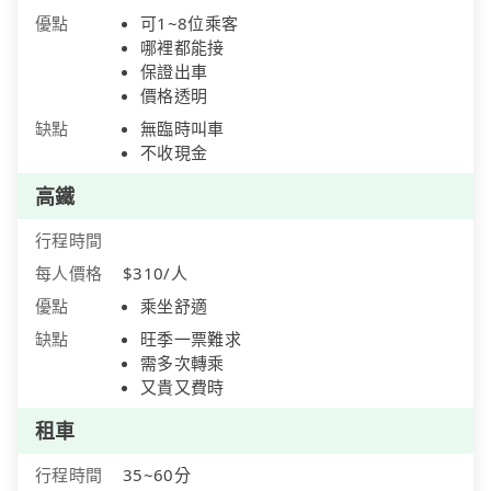
優點
可1~8位乘客
哪裡都能接
保證出車
價格透明
缺點
無臨時叫車
不收現金
高鐵
行程時間
每人價格
$310/人
優點
乘坐舒適
缺點
旺季一票難求
需多次轉乘
又貴又費時
租車
行程時間
35~60分