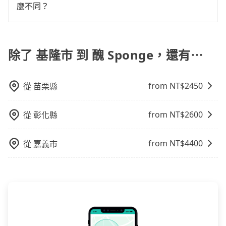
有專人回覆您。
麼不同？
旅步所使用的是符合政府法規的租賃車，車牌以白底黑
字的「R」開頭，受車隊嚴格管理及審核後才可入隊，成
為旅步貴賓服務用車。與一些私家車充當營業用車違法
除了 基隆市 到 醜 Sponge，還有⋯
接載的「白牌車」不同。旅步所使用的車輛合法且符合
相關法規。
from NT$
2450
從
苗栗縣
from NT$
2600
從
彰化縣
from NT$
4400
從
嘉義市