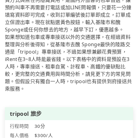
費方式與無任何隱藏費用，是國內外旅客的包車首選，讓
預約叫車不再需要打電話或加LINE問報價，只要花一分鐘
填寫資料即可完成，收到訂單編號後訂單即成立，訂單成
立保證出車。現在就點選黃色按鈕，輸入基隆市和醜
Sponge或任何你想去的地方，越早下訂，優惠越多。
如果想知道包車或專車接送以外的交通選擇，在經過資料
整理與分析後得知，從基隆市去醜 Sponge最快的陸路交
通是「tripool」專車接送，不過如果想兼顧花費預算，
iRent在3~8人時能最省錢。以下表格中的資料是預設在3
人時，專車接送、租車自駕、計程車、高鐵的優缺點比
較，更完整的交通費用與時間分析，請見更下方的常見問
題。但假設只有獨自一人時，tripool也有提供到府接送共
乘服務。
tripool 旅步
行程時間
30分
每人價格
$300/人