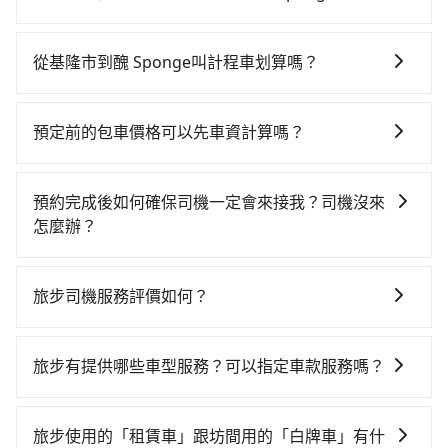
該適合你。註冊完iRent的app後，可以每小時
從基隆搭高鐵去醜 Sponge絕非最佳選擇，高鐵較貴、
$115~205（平假日與車型而有不同）承租小轎車，每公
費時、轉車麻煩！南港-台北雖然一天最多時有101班車
里再額外加收$3.2，從基隆市（仁愛區）到醜 Sponge
從基隆市到醜 Sponge叫計程車划算嗎？
次，從最早06:15到22:50，過了末班車到清晨的時段，
的花費預估為$250~350，雖已將eTag和可能的每小時
如選擇小黃直達，在基隆可以透過app叫車的有55688台
還是要找其他交通方案。假設從基隆市仁愛區前往最靠
40元路邊停車費用預估進去，但額外的汽車保險與可能
灣大車隊、Uber和Yoxi，如果在路邊攔不到車，也可考
近的南港高鐵站，叫一輛計程車花費約600元、車程約
的罰單都需自付。再者，和運的iRent只提供最基本的車
預定前的包車價格可以先車資計算嗎？
慮打電話至附近的計程車隊，如穩泰交通、建源計程車
30分鐘。抵達高鐵站後，步行進站、現場購票並於月台
型，如Toyota Yaris、Prius C、Vios這類乘坐體驗較差
可以的，旅步的官網、APP提供24小時即時查價功能，
等叫車看看。依照里程跳錶計算，價格約為740~900元
排隊的時間約20分鐘，再乘坐7~8分鐘（平均8分）的高
的車款，如果人數超過四位，更是沒有較大的七人座或
無隱藏費用，讓您可以隨時掌握交通開支。
間，若改選tripool的專車服務可再更便宜。雖然基隆市
鐵從南港站前往台北高鐵站，每人票價40元，再用15分
預約完成後如何確保司機一定會來接我？司機沒來
九人座可供選擇，而且無人租車最令人詬病的就是車
區到醜 Sponge的跳表小黃可能較為便宜，但當你們人
鐘出站、等待車站前排班的計程車，搭上小黃後約花15
怎麼辦？
況，打開車門才發現仍有上一組乘客遺留的垃圾或者撞
數超過四位時，叫兩輛計程車的費用就貴了，如選擇
分鐘、車費200元後，抵達醜 Sponge (台北市大同區)
凹的車門仍未被修理，每一次租車都好像在開樂透一
只要完成預約並付款完成，訂單就成立，tripool也保證
tripool的九人座，可用約7.5折預約一台專車服務。
的目的地。全程加上轉車時間共1小時24分鐘，假設3位
樣。另外，偶爾也會遇到明明已經預約了時間但上一位
派車。在出發前一天晚上八點時，會透過電子郵件與簡
旅步司機服務評價如何？
同行，高鐵加轉乘之平均每人花費為310元。但如果全程
用戶卻遲遲尚未歸還，又或者要還車時卻偏偏找不到停
訊提供司機的姓名、電話、車牌、車型等資訊，如在約
使用tripool並到府專車接送，則每人平均花費約300
車位，對於急著用車或者要載其他乘客的人來說就有不
在 Google 上關於旅步的評論中，許多人都給予旅步司
定好的時間與上車地點沒有看到司機，可主動電話聯
元，費時29分鐘。選擇搭乘高鐵而不預約包車，不僅每
小的風險。最後，雖然路邊隨租隨還看似方便，但實際
機非常高的評價，認為他們非常專業且親切！讓他們的
繫，可能原本約定的地點不適合暫停而改停靠在附近的
旅步有提供哪些車型服務？可以指定車款服務嗎？
人至少額外負擔10元車資，而且更會額外浪費55分鐘在
使用時還是有其區域的限制，實際可停靠的地點與你的
旅程更加順暢和舒適。」
位置。但如果遇到車輛故障或者前一趟車嚴重耽誤，
轉乘與等車上，現在還不馬上來預約tripool！如果你僅
上下車地點仍有段距離，在遇到下雨天或者載行李時，
旅步有提供小轎車、休旅車、九人座供您選擇，若您有
tripool會盡快改派以減少乘客等待的時間。
有兩位乘車，也可參考tripool的拼車共乘服務，最多可
就顯得非常不便。
指定車款服務的需求，可以先將您的需先提供旅步，會
旅步使用的「租賃車」跟坊間用的「白牌車」有什
再節省50%的交通費用。