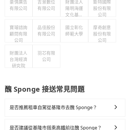
豪情廣告
吉景數位
財團法人
鉅特國際
有限公司
有限公司
陽明海運
股份有限
文化基金
公司
會陽明海
寶璿諮詢
品佳股份
洋文化藝
國立彰化
摩奇創意
顧問有限
有限公司
師範大學
術館
股份有限
公司
公司
財團法人
羽芯有限
台灣經濟
公司
研究院
醜 Sponge 接送常見問題
是否推薦租車自駕從基隆市去醜 Sponge？
如果你有台灣駕照且對自己駕駛技術有信心，且需要絕
對的時間彈性，在北北基桃竹有提供甲地乙還的iRent應
是否建議從基隆市搭乘高鐵前往醜 Sponge？