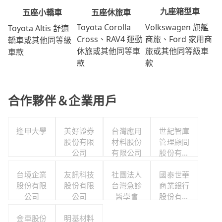
九座箱型車
五座休旅車
五座小轎車
Volkswagen 旗艦
Toyota Corolla
Toyota Altis 舒適
商旅、Ford 家用商
Cross、RAV4 運動
轎車或其他同等級
旅或其他同等級車
休旅或其他同等車
車款
款
款
合作夥伴＆企業用戶
逢甲大學
美好證券
台灣應用
世紀智庫
股份有限
材料股份
管理顧問
公司
有限公司
股份有限
公司
台境企業
友訊科技
社團法人
國泰世華
股份有限
股份有限
台灣急診
商業銀行
公司
公司
醫學會
股份有限
公司
金車股份
明基材料