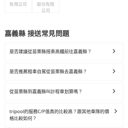
有限公司
股份有限
公司
嘉義縣 接送常見問題
是否建議從苗栗縣搭乘高鐵前往嘉義縣？
若要從苗栗縣搭高鐵前往嘉義縣，高鐵乘坐舒適、省
時、較貴，且難叫計程車前往高鐵站！不過從最早一班
是否推薦租車自駕從苗栗縣去嘉義縣？
車07:13到末班車21:58，苗栗-嘉義一天最多僅16班次，
如果你有台灣駕照且對自己駕駛技術有信心，且在車上
如果行程緊湊或趕不上末班車，那就該考慮預約專車接
時不需要閉目養神（因為要自己開車），最重要的是你
送。假設從苗栗縣苗栗市前往最靠近的苗栗高鐵站，叫
從苗栗縣到嘉義縣叫計程車划算嗎？
當天就要來回，那在苗栗路邊可隨租隨借的iRent應該是
一輛計程車花費約300元、車程約20分鐘。抵達高鐵站
如選擇小黃直達，在苗栗可以透過app叫車的有55688台
你最便宜選擇。註冊完iRent的app後，可以每小時
後，步行進站、現場購票並於月台排隊的時間約15分
灣大車隊，如果在路邊攔不到車，也可考慮打電話至附
$115~205承租小轎車，每公里再額外加收$3.2，從苗栗
鐘，再乘坐56分鐘的高鐵從苗栗站前往嘉義高鐵站，每
tripool的服務C/P值真的比較高？跟其他車隊的價
近的計程車隊，如北龍交通、第一無線金昌計程車等叫
縣（苗栗市）到嘉義縣（太保市）的花費預估為
人票價640元，再用5分鐘出站，最後再根據距離的遠近
格比較如何？
車看看。依照里程跳錶計算，價格約為4,220~5,100元
$2,250~2,900（金額差異來自於平假日、車款差異、抵
或者天候狀況，決定是步行一段路或者搭乘公車抵達最