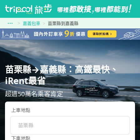
嘉義包車
苗栗縣到嘉義縣
苗栗縣→嘉義縣：高鐵最快、
iRent最省
超過50萬名乘客肯定
上車地點
下車地點