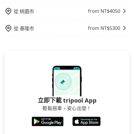
低，如此便反應在服務品質的控管會更佳。但tripool網
站上的價格是動態的，一般來說越早預訂價格越優，且
from NT$
4050
從
桃園市
保證前一天中午以前均可全額取消退費，如已經決定好
要從苗栗縣去嘉義縣，請儘早下訂以把握最划算的價
from NT$
5300
從
基隆市
格。
立即下載 tripool App
輕鬆搭車，安心出發！