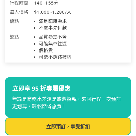
行程時間
140~155分
每人價格
$1,060~1,280/人
優點
滿足臨時需求
不需事先付款
缺點
品質參差不齊
可能無車往返
價格貴
可能不跳錶被坑
立即享 95 折專屬優惠
無論是商務出差還是旅遊探親，來回行程一次預訂
更划算，輕鬆節省旅費！
立即預訂，享受折扣