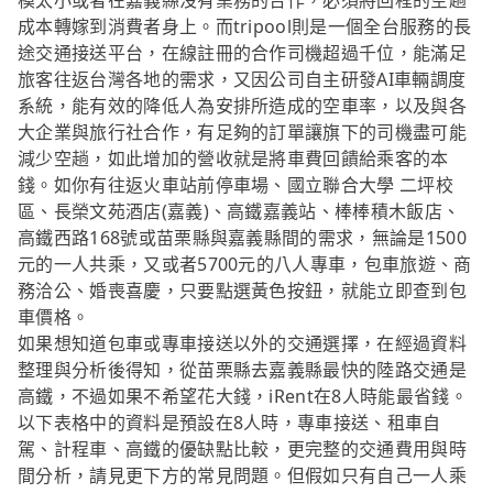
模太小或者在嘉義縣沒有業務的合作，必須將回程的空趟
成本轉嫁到消費者身上。而tripool則是一個全台服務的長
途交通接送平台，在線註冊的合作司機超過千位，能滿足
旅客往返台灣各地的需求，又因公司自主研發AI車輛調度
系統，能有效的降低人為安排所造成的空車率，以及與各
大企業與旅行社合作，有足夠的訂單讓旗下的司機盡可能
減少空趟，如此增加的營收就是將車費回饋給乘客的本
錢。如你有往返火車站前停車場、國立聯合大學 二坪校
區、長榮文苑酒店(嘉義)、高鐵嘉義站、棒棒積木飯店、
高鐵西路168號或苗栗縣與嘉義縣間的需求，無論是1500
元的一人共乘，又或者5700元的八人專車，包車旅遊、商
務洽公、婚喪喜慶，只要點選黃色按鈕，就能立即查到包
車價格。
如果想知道包車或專車接送以外的交通選擇，在經過資料
整理與分析後得知，從苗栗縣去嘉義縣最快的陸路交通是
高鐵，不過如果不希望花大錢，iRent在8人時能最省錢。
以下表格中的資料是預設在8人時，專車接送、租車自
駕、計程車、高鐵的優缺點比較，更完整的交通費用與時
間分析，請見更下方的常見問題。但假如只有自己一人乘