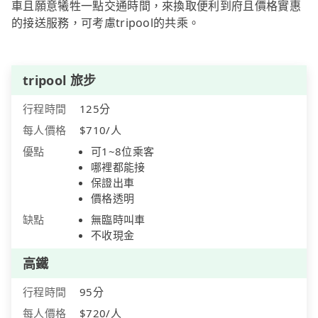
車且願意犧牲一點交通時間，來換取便利到府且價格實惠
的接送服務，可考慮tripool的共乘。
tripool 旅步
行程時間
125分
每人價格
$710/人
優點
可1~8位乘客
哪裡都能接
保證出車
價格透明
缺點
無臨時叫車
不收現金
高鐵
行程時間
95分
每人價格
$720/人