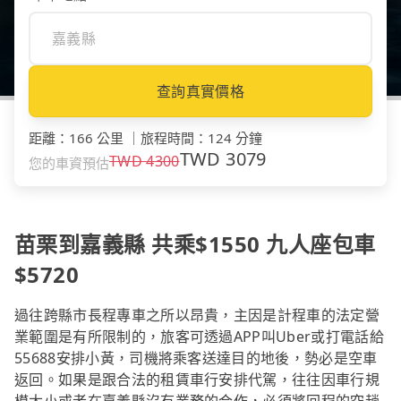
查詢真實價格
距離
：
166 公里
｜
旅程時間
：
124 分鐘
TWD
3079
TWD
4300
您的車資預估
苗栗到嘉義縣 共乘$1550 九人座包車
$5720
過往跨縣市長程專車之所以昂貴，主因是計程車的法定營
業範圍是有所限制的，旅客可透過APP叫Uber或打電話給
55688安排小黃，司機將乘客送達目的地後，勢必是空車
返回。如果是跟合法的租賃車行安排代駕，往往因車行規