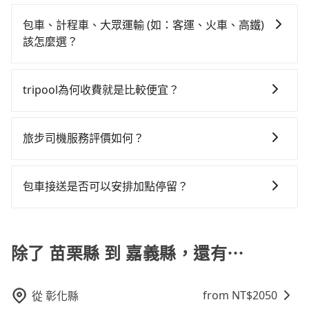
在服務品質許可下，乘客當然希望價格越便宜越好，而
間，但如改預約tripool可省高達$2,000。但如果你無法
達目的地後多久原路返回），雖已將eTag和可能的每小
終的目的地。全程加上轉車時間共1小時35分鐘，假設8
市場上稍具規模且合法經營的業者，有以短程與城市為
提前預約，或偏好臨時叫車，那要注意苗栗縣僅有合法
時40元路邊停車費用預估進去，但額外的汽車保險與可
包車、計程車、大眾運輸 (如：客運、火車、高鐵)
位同行，高鐵加轉乘之平均每人花費為720元。不過苗栗
主的台灣大車隊、大都會、LINE Taxi、Uber，機場接送
計程車約380輛，計程車密度為雙北的0.5%，也就是說
能的罰單都需自付。再者，和運的iRent只提供最基本的
該怎麼選？
縣領有合法執照的計程車僅有400多輛，計程車的密度為
則有肯驛、全鋒、格上租車、和運租車，包車旅遊則是
要臨時叫到小黃的難度是台北或新北的200倍之多。如果
車型，如Toyota Yaris、Prius C、Vios這類乘坐體驗較
雙北的0.5%，換句話說，臨時要叫小黃的難度是雙北大
在選擇交通方式時，您可依下列建議的考慮因素做選
KKDAY、KLOOK、叫車吧等。tripool旅步專注在長程
當天或隔天也要原路返回，嘉義縣的計程車更難叫，該
差的車款，如果人數超過四位，更是沒有較大的七人座
城市的200倍。縱使幸運攔到一輛小黃了，苗栗縣少部分
擇： 預算：不同交通工具價格不同，可先確定您的預
單程接送與跨縣市計時包車，不論從哪邊去哪裡（當然
縣市僅有約325輛計程車，建議事先做好規劃。再加上苗
tripool為何收費就是比較便宜？
或九人座可供選擇，而且無人租車最令人詬病的就是車
小黃司機不按表收費，看乘客是外地人便漫天喊價或恣
算。計程車最貴，而大眾運輸通常較便宜。 行程：需多
也包括苗栗縣去嘉義縣），全台保證出車。由於有高效
栗縣有些計程車司機不按錶計費，約有34%會採現場議
況，打開車門才發現仍有上一組乘客遺留的垃圾或者撞
意繞路。但如果全程使用tripool並到府專車接送，則每
對於平常就有在使用長程專車接送服務的乘客來說，第
點停留的行程建議可選可客製化行程的包車，如果時間
的車輛調度能力，能以市價7~8折提供專車到府服務，是
價，建議最好先上網預約，以免當場被坑受騙。綜合以
凹的車門仍未被修理，每一次租車都好像在開樂透一
人平均花費約710元，費時2小時4分鐘。長距離移動確
一次使用tripool的會擔心價格比市價便宜不少，是不是
比較寬鬆且不介意耗時轉乘可選大眾運輸或較貴的計程
絕大多數乘客出行的最佳選擇。
旅步司機服務評價如何？
上，無論在價格或服務品質上，tripool都是你從苗栗縣
樣。另外，偶爾也會遇到明明已經預約了時間但上一位
實搭乘高鐵可以比坐車快，但卻要額外支出約80元的交
因為司機素質比較差、車上會有煙味、或者車齡過大，
車。 旅行人數：人數多時包車較方便舒適且每個人攤提
到嘉義縣的最佳選擇。
用戶卻遲遲尚未歸還，又或者要還車時卻偏偏找不到停
通費，所以對於不是這麼趕時間的人來說，預約tripool
在 Google 上關於旅步的評論中，許多人都給予旅步司
但事實恰恰相反。tripool不僅有嚴密的篩選機制，定期
下來的車資也比較便宜，人數少可搭乘大眾運輸或計程
車位，對於急著用車或者要載其他乘客的人來說就有不
還是比較划算的。如果你是三人以下要乘車，也可參考
機非常高的評價，認為他們非常專業且親切！讓他們的
淘汰顧客評分較低的司機，且車輛均要求5年內新車，司
車。 時間：需在特定時間到達目的地可選包車或計程
包車接送是否可以安排加點停留？
小的風險。最後，雖然路邊隨租隨還看似方便，但實際
tripool的拼車共乘服務，最多可再節省50%的交通費
旅程更加順暢和舒適。」
機也絕對不會在車內吸煙，於新冠肺炎期間也絕對全程
車，不趕時間即可選用大眾運輸。 便利性：需要便利性
使用時還是有其區域的限制，實際可停靠的地點與你的
用。
是的，我們提供您付費使用的加點服務，您可以在預訂
配戴口罩。tripool之所以能將價格壓在市價7~8折的主
和方便性可選包車和計程車，喜歡探險和體驗當地文化
上下車地點仍有段距離，在遇到下雨天或者載行李時，
時設置加點停留，我們會根據您的需求安排路線。
因來自於自行研發的AI車輛調度演算法，能有效降低空
則可搭乘大眾運輸。
就顯得非常不便。
除了 苗栗縣 到 嘉義縣，還有⋯
車率，也就是提高俗稱「回頭車」的比例。這不僅體現
在成本的控制，更是在傳統旺季（年假、端午、中秋、
雙十等）能用更少的司機來服務更多的旅客，意味著使
from NT$
2050
從
彰化縣
用到不熟悉的司機或者轉單給其他車行的情況比同行更