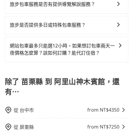
市場上稍具規模且合法經營的業者，有以短程與城市為
車輛的詳細資料，將於乘車前一晚八點透過SMS和
計程車，建議事先做好規劃。再加上苗栗縣有些計程車
旅步包車服務是否有提供導覽解說服務？
或九人座可供選擇，而且無人租車最令人詬病的就是車
運攔到一輛小黃了，苗栗縣少部分小黃司機不按表收
主的台灣大車隊、大都會、LINE Taxi、Uber，機場接送
EMAIL提供。一旦付款完畢，tripool保證出車。一般建
司機不按錶計費，約有34%會採現場議價，建議最好先
況，打開車門才發現仍有上一組乘客遺留的垃圾或者撞
費，看乘客是外地人便漫天喊價或恣意繞路。但如果全
抱歉！目前旅步的包車服務暫無提供導覽服務，如果您
則有肯驛、全鋒、格上租車、和運租車，包車旅遊則是
議出發前一天中午以前完成預約，越早下訂價格越低
上網預約，以免當場被坑受騙。雖然苗栗縣到阿里山神
凹的車門仍未被修理，每一次租車都好像在開樂透一
程使用tripool並到府專車接送，則每人平均花費約
需要導覽服務，可事先透過電子郵件
KKDAY、KLOOK、叫車吧等。tripool旅步專注在長程
價，如臨時需要，前一天傍晚五點前仍會收單，最遲如
旅步是否提供多日或特殊包車服務？
木賓館的跳表小黃可能較為便宜，但當你們人數超過四
樣。另外，偶爾也會遇到明明已經預約了時間但上一位
1,440元，費時3小時8分鐘。選擇搭乘高鐵而不預約包
booking@tripool.app聯繫我們，將有專人協助回覆確
單程接送與跨縣市計時包車，不論從哪邊去哪裡（當然
當天下午過後乘車，四小時前仍能預約。
位時，叫兩輛計程車的費用就貴了，改預約一輛tripool
用戶卻遲遲尚未歸還，又或者要還車時卻偏偏找不到停
車，不僅每人至少額外負擔50元車資，而且更會額外浪
若您有多日或特殊包車需求，您可以先來信旅步，會有
認是否能協助安排。
也包括苗栗縣去阿里山神木賓館），全台保證出車。由
的九人座廂型車最高可省$2,700。
車位，對於急著用車或者要載其他乘客的人來說就有不
費69分鐘在轉乘與等車上，現在還不馬上來預約
專人回覆您。
於有高效的車輛調度能力，能以市價7~8折提供專車到府
網站包車最多只能選12小時，如果想訂包車兩天一
小的風險。最後，雖然路邊隨租隨還看似方便，但實際
tripool！如果你是三人以下要乘車，也可參考tripool的
服務，是絕大多數乘客出行的最佳選擇。
夜價格怎麼算？該如何訂購？能代訂住宿？
使用時還是有其區域的限制，實際可停靠的地點與你的
拼車共乘服務，最多可再節省50%的交通費用。
上下車地點仍有段距離，在遇到下雨天或者載行李時，
旅步的包車服務是以一天一張訂單的方式計算，如果您
就顯得非常不便。
需要連續兩天的包車服務，可以在官網上分開預定兩天
的行程。另外，目前旅步只提供接送服務，暫不提供代
除了 苗栗縣 到 阿里山神木賓館，還
訂住宿服務。
有⋯
from NT$
4350
從
台中市
from NT$
7250
從
屏東縣