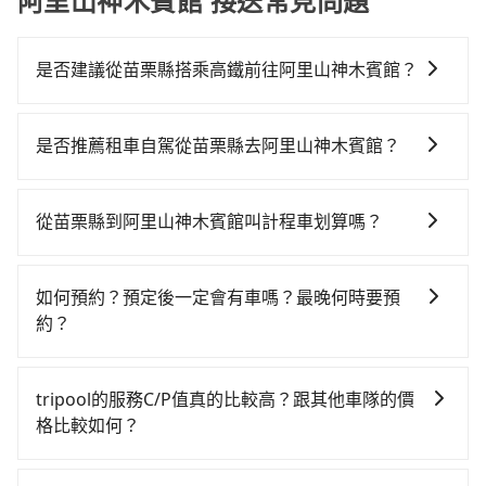
阿里山神木賓館 接送常見問題
是否建議從苗栗縣搭乘高鐵前往阿里山神木賓館？
若要從苗栗縣搭高鐵前往阿里山神木賓館，高鐵較貴、
費時，且難叫計程車前往高鐵站！不過從最早一班車
是否推薦租車自駕從苗栗縣去阿里山神木賓館？
07:13到末班車21:58，苗栗-嘉義一天最多僅16班次，如
如果你有台灣駕照且對自己駕駛技術有信心，且在車上
果行程緊湊或趕不上末班車，那就該考慮預約專車接
時不需要閉目養神（因為要自己開車），最重要的是你
送。假設從苗栗縣通霄鎮前往最靠近的苗栗高鐵站，叫
從苗栗縣到阿里山神木賓館叫計程車划算嗎？
當天就要來回，那在苗栗路邊可隨租隨借的iRent應該是
一輛計程車花費約800元、車程約40分鐘。抵達高鐵站
如選擇小黃直達，在苗栗可以透過app叫車的有55688台
你最便宜選擇。註冊完iRent的app後，可以每小時
後，步行進站、現場購票並於月台排隊的時間約15分
灣大車隊，如果在路邊攔不到車，也可考慮打電話至大
$115~205承租小轎車，每公里再額外加收$3.2，從苗栗
鐘，再乘坐56分鐘的高鐵從苗栗站前往嘉義高鐵站，每
如何預約？預定後一定會有車嗎？最晚何時要預
和計程車等叫車看看。依照里程跳錶計算，價格約為
縣（通霄鎮）到阿里山神木賓館的花費預估為
人票價640元，再用5分鐘出站、等待車站前排班的計程
約？
5,045~6,100元間，若改選tripool的專車服務可再更便
$2,800~3,500（金額差異來自於平假日、車款差異、抵
車，搭上小黃後約花145分鐘、車費2,600元後，抵達阿
如要預約從苗栗縣前往阿里山神木賓館的專車接送服
宜。但如果你無法提前預約，或偏好臨時叫車，那要注
達目的地後多久原路返回），雖已將eTag和可能的每小
里山神木賓館 (嘉義縣阿里山鄉) 的目的地。全程加上轉
務，可直接線上輸入上下車地點或地址，三秒內即可查
意苗栗縣僅有合法計程車約380輛，計程車密度為雙北的
時40元路邊停車費用預估進去，但額外的汽車保險與可
tripool的服務C/P值真的比較高？跟其他車隊的價
車時間共4小時17分鐘，假設4位同行，高鐵加轉乘之平
到真實價格，照著步驟填寫完乘客資料與線上刷卡，訂
0.5%，也就是說要臨時叫到小黃的難度是台北或新北的
能的罰單都需自付。再者，和運的iRent只提供最基本的
格比較如何？
均每人花費為1,490元。不過苗栗縣領有合法執照的計程
單即成立。在拿到訂單編號後，隨即會在手機上收到簡
200倍之多。如果當天或隔天也要原路返回，阿里山神木
車型，如Toyota Yaris、Prius C、Vios這類乘坐體驗較
車僅有400多輛，計程車的密度為雙北的0.5%，換句話
在服務品質許可下，乘客當然希望價格越便宜越好，而
訊以及電子郵件確認信，如此就完成預約了，而司機與
賓館所在的嘉義縣的計程車更難叫，該縣市僅有約325輛
差的車款，如果人數超過四位，更是沒有較大的七人座
說，臨時要叫小黃的難度是雙北大城市的200倍。縱使幸