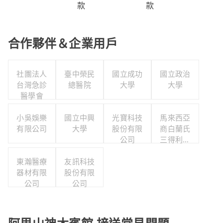
款
款
合作夥伴＆企業用戶
社團法人
臺中榮民
國立成功
國立政治
台灣急診
總醫院
大學
大學
醫學會
小吳娛樂
國立中興
光寶科技
馬來西亞
有限公司
大學
股份有限
商白蘭氏
公司
三得利股
份有限公
東瀚醫療
友訊科技
司台灣分
器材有限
股份有限
公司
公司
公司