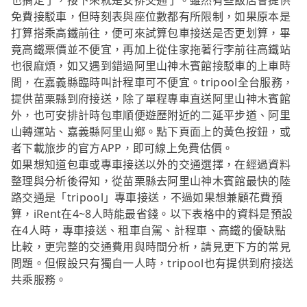
也搞定了，接下來就是安排交通了。雖然有些飯店會提供
免費接駁車，但時刻表與座位數都有所限制，如果原本是
打算搭乘高鐵前往，便可來試算包車接送是否更划算，畢
竟高鐵票價並不便宜，再加上從住家拖著行李前往高鐵站
也很麻煩，如又遇到錯過阿里山神木賓館接駁車的上車時
間，在嘉義縣臨時叫計程車可不便宜。tripool全台服務，
提供苗栗縣到府接送，除了單程專車直送阿里山神木賓館
外，也可安排計時包車順便遊歷附近的二延平步道、阿里
山轉運站、嘉義縣阿里山鄉。點下頁面上的黃色按鈕，或
者下載旅步的官方APP，即可線上免費估價。
如果想知道包車或專車接送以外的交通選擇，在經過資料
整理與分析後得知，從苗栗縣去阿里山神木賓館最快的陸
路交通是「tripool」專車接送，不過如果想兼顧花費預
算，iRent在4~8人時能最省錢。以下表格中的資料是預設
在4人時，專車接送、租車自駕、計程車、高鐵的優缺點
比較，更完整的交通費用與時間分析，請見更下方的常見
問題。但假設只有獨自一人時，tripool也有提供到府接送
共乘服務。