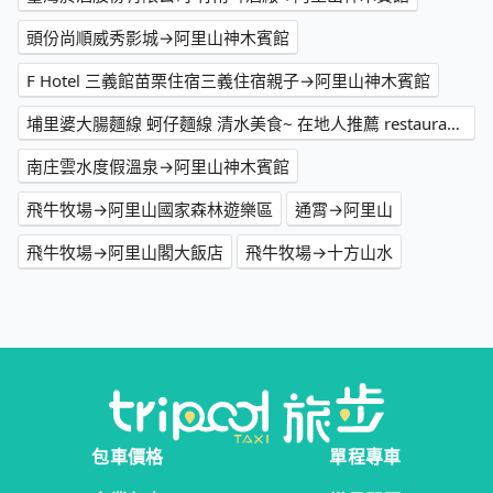
頭份尚順威秀影城→阿里山神木賓館
F Hotel 三義館苗栗住宿三義住宿親子→阿里山神木賓館
埔里婆大腸麵線 蚵仔麵線 清水美食~ 在地人推薦 restaurants👍→阿里山神木賓館
南庄雲水度假溫泉→阿里山神木賓館
飛牛牧場→阿里山國家森林遊樂區
通霄→阿里山
飛牛牧場→阿里山閣大飯店
飛牛牧場→十方山水
包車價格
單程專車