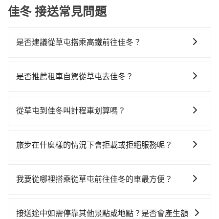
佳冬 接送常見問題
是否建議從草屯搭乘高鐵前往佳冬？
若要從草屯搭高鐵前往佳冬，高鐵較貴、費時，且難叫
計程車前往高鐵站！從最早06:25一直到23:07，台中-左
是否推薦租車自駕從草屯去佳冬？
營一天最多有89班次高鐵可搭乘。假設從南投縣草屯鎮
如果你有台灣駕照且對自己駕駛技術有信心，且在車上
前往最靠近的台中高鐵站，叫一輛計程車花費約700元、
時不需要閉目養神（因為要自己開車），最重要的是你
車程約35分鐘。抵達高鐵站後，步行進站、現場購票並
從草屯到佳冬叫計程車划算嗎？
當天就要來回，那在南投路邊可隨租隨借的iRent應該是
於月台排隊的時間約20分鐘，再乘坐45~68分鐘（平均
如選擇小黃直達，在南投可以透過app叫車的有55688台
你最便宜選擇。註冊完iRent的app後，可以每小時
57分）的高鐵從台中站前往左營高鐵站，每人票價790
灣大車隊和Yoxi，如果在路邊攔不到車，也可考慮打電
$115~205承租小轎車，每公里再額外加收$3.2，從草屯
元，再用10分鐘出站、等待車站前排班的計程車，搭上
旅步在什麼樣的情況下會拒載或拒絕服務呢？
話至草屯附近的計程車隊，如大都會衛星派遣草屯計程
到佳冬的花費預估為$2,850~3,550（金額差異來自於平
小黃後約花65分鐘、車費1,800元後，抵達屏東縣佳冬鄉
當您使用 tripool 旅步乘車日期當天，若發生以下 3 項
車隊、如意計程車、草屯計程車等叫車看看。依照里程
假日、車款差異、抵達目的地後多久原路返回），雖已
的目的地。全程加上轉車時間共3小時1分鐘，假設2位同
原因，司機有權拒絕服務： 1) 當日搭車人數或行李超過
跳錶計算，價格約為5,500~6,600元間，但如改預約
將eTag和可能的每小時40元路邊停車費用預估進去，但
我要從哪裡搭乘從草屯前往佳冬的車最方便？
行，高鐵加轉乘之平均每人花費為2,040元。不過南投縣
訂購時填寫的數量。請務必確實填寫當日實際攜帶的行
tripool可省高達$2,600。但如果你無法提前預約，或偏
額外的汽車保險與可能的罰單都需自付。再者，和運的
領有合法執照的計程車僅有300多輛，計程車的密度為雙
tripool提供到府專車接送服務，不論在台灣本島哪個角
李及乘坐的總人數，包含成人及兒童／嬰幼兒。 2) 孩童
好臨時叫車，那要注意南投縣僅有合法計程車約340輛，
iRent只提供最基本的車型，如Toyota Yaris、Prius C、
北的0.2%，換句話說，臨時要叫小黃的難度是雙北大城
落，只要有路能到、Google地圖上能標註、GPS上能找
同行，卻無自備或加購兒童座椅。提醒您，為了保護孩
計程車密度為雙北的0.2%，也就是說要臨時叫到小黃的
接送途中如需停靠其他景點或地點？是否會產生額
Vios這類乘坐體驗較差的車款，如果人數超過四位，更
市的500倍。縱使幸運攔到一輛小黃了，南投縣少部分小