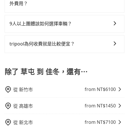
得到，我們就保證發車。直接在官網上輸入住家地址、
童的安全，依道路交通安全規則規定，四歲以下的孩童
難度是台北或新北的500倍之多。如果當天或隔天也要原
外費用？
是沒有較大的七人座或九人座可供選擇，而且無人租車
黃司機不按表收費，看乘客是外地人便漫天喊價或恣意
辦公大樓、飯店民宿、各地車站、機場航廈、甚至風景
必須乘坐兒童座椅。 3) 搭乘寵物友善專車卻沒有裝籠。
路返回，屏東縣佳冬鄉的計程車也不是這麼好叫，建議
最令人詬病的就是車況，打開車門才發現仍有上一組乘
繞路。但如果全程使用tripool並到府專車接送，則每人
當您預約旅步的「單程專車」，如果需要在途中加點停
區，我們司機都會依照訂單上的資訊依約接送。
避免影響行車安全，請您務將寵物置入提籠或提袋內。
事先做好規劃。再加上南投縣有些計程車司機不按錶計
客遺留的垃圾或者撞凹的車門仍未被修理，每一次租車
平均花費約1,980元，費時2小時49分鐘。選擇搭乘高鐵
靠，您可以參考我們的「加點服務」，每個點距離在 5
9人以上團體該如何選擇車輛？
費，約有58%會採現場議價，建議最好先上網預約，以
都好像在開樂透一樣。另外，偶爾也會遇到明明已經預
而不預約包車，不僅每人至少額外負擔60元車資，而且
公里內，需額外支付 200 元，且每個點最多停留 5 分
免當場被坑受騙。綜合以上，無論在價格或服務品質
約了時間但上一位用戶卻遲遲尚未歸還，又或者要還車
更會額外浪費12分鐘在轉乘與等車上，現在還不馬上來
在Line群組或Facebook社團裡，有司機標榜能提供乘坐
鐘。加點費用可以在乘車當天下車前給司機現付。如果
上，tripool都是你從草屯到佳冬的最佳選擇。
時卻偏偏找不到停車位，對於急著用車或者要載其他乘
預約tripool！如果你是獨自一人乘車，也可參考tripool
9人以上之廂型車，其實屬違法。在現行法律下，營業小
您選擇「計時包車」，中途需要加點停靠，則不需要額
tripool為何收費就是比較便宜？
客的人來說就有不小的風險。最後，雖然路邊隨租隨還
的拼車共乘服務，最多可再節省50%的交通費用。
客車最多座位數量就是9人，如扣掉司機就只能乘坐8位
外支付費用。
看似方便，但實際使用時還是有其區域的限制，實際可
對於平常就有在使用長程專車接送服務的乘客來說，第
乘客，如果要10人以上就是營業大客車的範疇，也就是
停靠的地點與你的上下車地點仍有段距離，在遇到下雨
一次使用tripool的會擔心價格比市價便宜不少，是不是
中型巴士或大型遊覽車。非法改裝的車輛，不僅與車輛
天或者載行李時，就顯得非常不便。
因為司機素質比較差、車上會有煙味、或者車齡過大，
除了 草屯 到 佳冬，還有⋯
行照不符，連司機的駕照都會不符。在路上被警察盤查
但事實恰恰相反。tripool不僅有嚴密的篩選機制，定期
請下車終止行程事小，如果發生意外，保險公司可不予
淘汰顧客評分較低的司機，且車輛均要求5年內新車，司
賠償就事大了。千萬別為了省小錢而把朋友親人的安全
from NT$
6100
從
新竹市
機也絕對不會在車內吸煙，於新冠肺炎期間也絕對全程
給賭上。通常人數沒有超過10位，建議預約一台九人座
配戴口罩。tripool之所以能將價格壓在市價7~8折的主
與一台小轎車比較划算，如人數超過12位就一定是叫一
因來自於自行研發的AI車輛調度演算法，能有效降低空
台中巴比較方便。但也有例外，比方說有些山區或路段
from NT$
1450
從
高雄市
車率，也就是提高俗稱「回頭車」的比例。這不僅體現
是禁止大客車通行的，建議在預定時最好先與車行或平
在成本的控制，更是在傳統旺季（年假、端午、中秋、
台確認。
from NT$
7100
從
新北市
雙十等）能用更少的司機來服務更多的旅客，意味著使