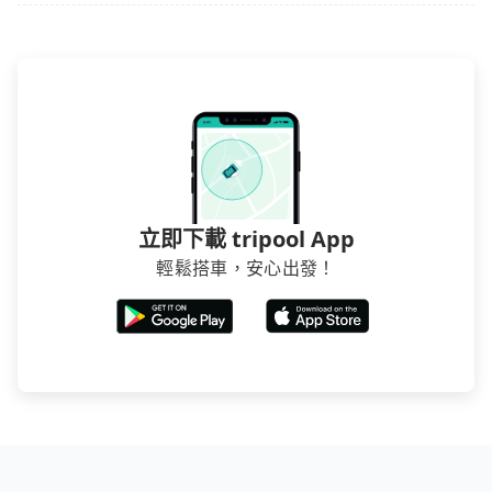
用到不熟悉的司機或者轉單給其他車行的情況比同行更
低，如此便反應在服務品質的控管會更佳。但tripool網
站上的價格是動態的，一般來說越早預訂價格越優，且
保證前一天中午以前均可全額取消退費，如已經決定好
要從草屯去佳冬，請儘早下訂以把握最划算的價格。
立即下載 tripool App
輕鬆搭車，安心出發！