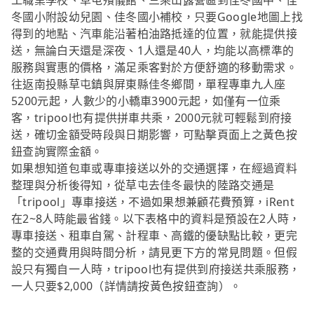
工職業學校、草屯殯儀館、三乘山露營區到佳冬國中、佳
冬國小附設幼兒園、佳冬國小補校，只要Google地圖上找
得到的地點、汽車能沿著柏油路抵達的位置，就能提供接
送，無論白天還是深夜、1人還是40人，均能以高標準的
服務與實惠的價格，滿足乘客對於方便舒適的移動需求。
往返南投縣草屯鎮與屏東縣佳冬鄉間，單程專車九人座
5200元起，人數少的小轎車3900元起，如僅有一位乘
客，tripool也有提供拼車共乘，2000元就可輕鬆到府接
送，確切金額受時段與日期影響，可點擊頁面上之黃色按
鈕查詢實際金額。
如果想知道包車或專車接送以外的交通選擇，在經過資料
整理與分析後得知，從草屯去佳冬最快的陸路交通是
「tripool」專車接送，不過如果想兼顧花費預算，iRent
在2~8人時能最省錢。以下表格中的資料是預設在2人時，
專車接送、租車自駕、計程車、高鐵的優缺點比較，更完
整的交通費用與時間分析，請見更下方的常見問題。但假
設只有獨自一人時，tripool也有提供到府接送共乘服務，
一人只要$2,000（詳情請按黃色按鈕查詢）。