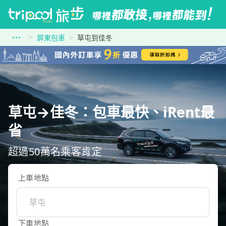
屏東包車
草屯到佳冬
草屯→佳冬：包車最快、iRent最
省
超過50萬名乘客肯定
上車地點
下車地點