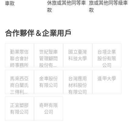
旅或其他同等級車
休旅或其他同等車
車款
款
款
合作夥伴＆企業用戶
勤業眾信
世紀智庫
國立臺灣
台境企業
聯合會計
管理顧問
科技大學
股份有限
師事務所
股份有限
公司
公司
馬來西亞
金車股份
台灣應用
逢甲大學
商白蘭氏
有限公司
材料股份
三得利股
有限公司
份有限公
司台灣分
正宜塑膠
奇畔有限
有限公司
公司
公司