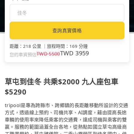
查詢真實價格
距離
：
218 公里
｜
旅程時間
：
169 分鐘
TWD
3959
TWD
5500
您的車資預估
草屯到佳冬 共乘$2000 九人座包車
$5290
tripool是專為跨縣市、跨鄉鎮的長距離移動所設計的交通
方式，透過線上預約、司機共享、AI調度，藉由提高長途
車輛的使用率來降低乘客的交通費，達成司機與乘客的雙
贏。服務的範圍涵蓋全台各地，從熱點如國立草屯高級商