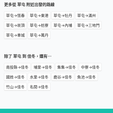
更多從 草屯 附近出發的路線
草屯→恆春
草屯→東港
草屯→牡丹
草屯→滿州
草屯→崁頂
草屯→枋寮
草屯→內埔
草屯→三地門
草屯→車城
草屯→萬丹
除了 草屯 到 佳冬，還有⋯
南投縣→佳冬
埔里→佳冬
集集→佳冬
中寮→佳冬
國姓→佳冬
水里→佳冬
鹿谷→佳冬
魚池→佳冬
竹山→佳冬
名間→佳冬