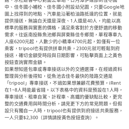
館、水社遊客中心對面公車站、日月潭伊達邵到佳冬國
中、佳冬國小補校、佳冬國小附設幼兒園，只要Google地
圖上找得到的地點、汽車能沿著柏油路抵達的位置，就能
提供接送，無論白天還是深夜、1人還是40人，均能以高
標準的服務與實惠的價格，滿足乘客對於方便舒適的移動
需求。往返南投縣魚池鄉與屏東縣佳冬鄉間，單程專車九
人座6200元起，人數少的小轎車4700元起，如僅有一位
乘客，tripool也有提供拼車共乘，2300元就可輕鬆到府
接送，確切金額受時段與日期影響，可點擊頁面上之黃色
按鈕查詢實際金額。
如果想知道包車或專車接送以外的交通選擇，在經過資料
整理與分析後得知，從魚池去佳冬最快的陸路交通是
「tripool」專車接送，不過如果想兼顧花費預算，iRent
在1~8人時能最省錢。以下表格中的資料是預設在1人時，
專車接送、租車自駕、計程車、高鐵的優缺點比較，更完
整的交通費用與時間分析，請見更下方的常見問題。但假
設只有獨自一人時，tripool也有提供到府接送共乘服務，
一人只要$2,300（詳情請按黃色按鈕查詢）。