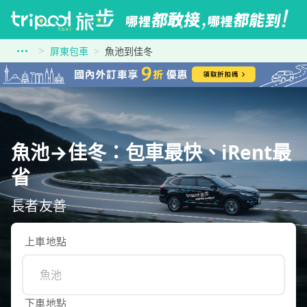
屏東包車
魚池到佳冬
魚池→佳冬：包車最快、iRent最
省
長者友善
上車地點
下車地點