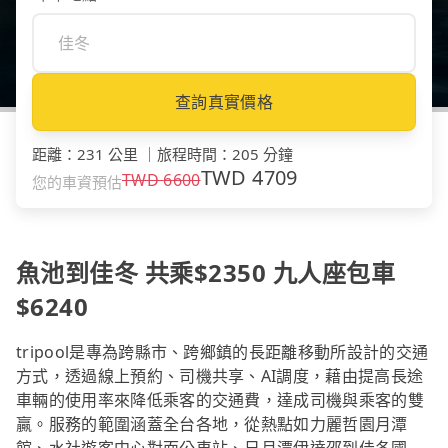
查詢真實價格
距離
：
231 公里
｜
旅程時間
：
205 分鐘
TWD
4709
TWD
6600
您的車資預估
魚池到佳冬 共乘$2350 九人座包車
$6240
tripool是專為跨縣市、跨鄉鎮的長距離移動所設計的交通
方式，透過線上預約、司機共享、AI調度，藉由提高長途
車輛的使用率來降低乘客的交通費，達成司機與乘客的雙
贏。服務的範圍涵蓋全台各地，從熱點如力麗哲園月潭