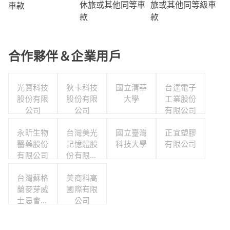
旅或其他同等級車
休旅或其他同等車
車款
款
款
合作夥伴＆企業用戶
光寶科技
狄卡科技
國立清華
台達電子
股份有限
股份有限
大學
工業股份
公司
公司
有限公司
永昕生物
台灣美光
國立臺灣
正宜塑膠
醫藥股份
記憶體股
科技大學
有限公司
有限公司
份有限公
司
台灣蘇格
美商科高
蘭麥芽威
國際有限
士忌會所
公司
股份有限
公司