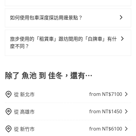
警察臨檢並趕下車，出意外後保險公司更是不會提供任
特殊需求或人數較多，需要大T保母車、20人座中巴、
果當天或隔天也要原路返回，屏東縣佳冬鄉的計程車也
是沒有較大的七人座或九人座可供選擇，而且無人租車
機不按表收費，看乘客是外地人便漫天喊價或恣意繞
當您使用 tripool 旅步乘車日期當天，若發生以下 3 項
何理賠，如果又遇到心術不正的司機，其犯罪行為可能
40人座大巴或遊覽車，可特別填單並另外報價。
不是這麼好叫，建議事先做好規劃。再加上南投縣有些
最令人詬病的就是車況，打開車門才發現仍有上一組乘
路。但如果全程使用tripool並到府專車接送，則僅需花
原因，司機有權拒絕服務： 1) 當日搭車人數或行李超過
都無法監控或追查。最好別為了省小錢而冒上不必要的
如何使用包車深度探訪周邊景點？
計程車司機不按錶計費，約有58%會採現場議價，建議
客遺留的垃圾或者撞凹的車門仍未被修理，每一次租車
費約4,710元，費時3小時25分鐘。選擇搭乘高鐵而不預
訂購時填寫的數量。請務必確實填寫當日實際攜帶的行
風險。而tripool雇用的司機、使用的車輛以及配合的車
最好先上網預約，以免當場被坑受騙。綜合以上，無論
都好像在開樂透一樣。另外，偶爾也會遇到明明已經預
約包車，不僅至少額外負擔380元車資，而且更會額外浪
使用包車進行深度探訪周邊景點時，可以充分利用包車
李及乘坐的總人數，包含成人及兒童／嬰幼兒。 2) 孩童
行，一定符合台灣法律規定，除了司機擁有合法的職業
在價格或服務品質上，tripool都是你從魚池到佳冬的最
約了時間但上一位用戶卻遲遲尚未歸還，又或者要還車
費13分鐘在轉乘與等車上，現在還不馬上來預約
的便利性和彈性，探訪更多的景點，並且可以按照自己
同行，卻無自備或加購兒童座椅。提醒您，為了保護孩
駕駛執照以及良民證外，車輛一定投保最高300萬乘客
旅步使用的「租賃車」跟坊間用的「白牌車」有什
佳選擇。
時卻偏偏找不到停車位，對於急著用車或者要載其他乘
tripool！
的節奏和時間進行遊覽。除了景點本身，還可以體驗周
童的安全，依道路交通安全規則規定，四歲以下的孩童
險。最好辨別叫的車是否合法，就看車牌的開頭，只要
麼不同？
客的人來說就有不小的風險。最後，雖然路邊隨租隨還
邊的文化和風俗，品嚐當地的美食，與當地人交流，深
必須乘坐兒童座椅。 3) 搭乘寵物友善專車卻沒有裝籠。
不是R或T開頭的車，就一定是違法。
看似方便，但實際使用時還是有其區域的限制，實際可
旅步所使用的是符合政府法規的租賃車，車牌以白底黑
入體驗當地的生活和文化。在探訪景點時，可以積極尋
避免影響行車安全，請您務將寵物置入提籠或提袋內。
停靠的地點與你的上下車地點仍有段距離，在遇到下雨
字的「R」開頭，受車隊嚴格管理及審核後才可入隊，成
找當地導遊或者向當地居民請教，了解更多的深度資訊
天或者載行李時，就顯得非常不便。
為旅步貴賓服務用車。與一些私家車充當營業用車違法
除了 魚池 到 佳冬，還有⋯
和內幕，並且可以在旅途中收集更多的故事和經驗，豐
接載的「白牌車」不同。旅步所使用的車輛合法且符合
富自己的旅程。
相關法規。
from NT$
7100
從
新北市
from NT$
1450
從
高雄市
from NT$
6100
從
新竹市