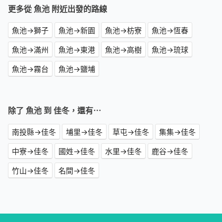
更多從 魚池 附近出發的路線
魚池→獅子
魚池→新園
魚池→枋寮
魚池→恆春
魚池→滿州
魚池→東港
魚池→高樹
魚池→琉球
魚池→霧台
魚池→鹽埔
除了 魚池 到 佳冬，還有⋯
南投縣→佳冬
埔里→佳冬
草屯→佳冬
集集→佳冬
中寮→佳冬
國姓→佳冬
水里→佳冬
鹿谷→佳冬
竹山→佳冬
名間→佳冬