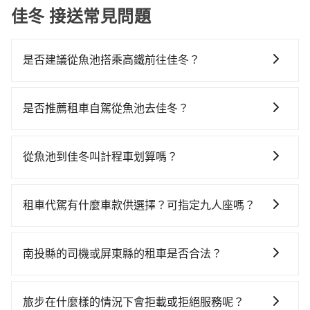
佳冬 接送常見問題
是否建議從魚池搭乘高鐵前往佳冬？
若要從魚池搭高鐵前往佳冬，高鐵較貴、費時，且難叫
計程車前往高鐵站！從最早06:25一直到23:07，台中-左
是否推薦租車自駕從魚池去佳冬？
營一天最多有89班次高鐵可搭乘。假設從南投縣魚池鄉
如果你有台灣駕照且對自己駕駛技術有信心，且在車上
前往最靠近的台中高鐵站，叫一輛計程車花費約2,500
時不需要閉目養神（因為要自己開車），最重要的是你
元、車程約70分鐘。抵達高鐵站後，步行進站、現場購
從魚池到佳冬叫計程車划算嗎？
當天就要來回，那在南投路邊可隨租隨借的iRent應該是
票並於月台排隊的時間約20分鐘，再乘坐45~68分鐘
如選擇小黃直達，在南投可以透過app叫車的有55688台
你最便宜選擇。註冊完iRent的app後，可以每小時
（平均57分）的高鐵從台中站前往左營高鐵站，每人票
灣大車隊和Yoxi，如果在路邊攔不到車，也可考慮打電
$115~205承租小轎車，每公里再額外加收$3.2，從魚池
價790元，再用10分鐘出站、等待車站前排班的計程
租車代駕有什麼車款供選擇？可指定九人座嗎？
話至南投縣魚池鄉當地唯一的計程車行-日月星光計程車
到佳冬的花費預估為$3,100~3,800（金額差異來自於平
車，搭上小黃後約花65分鐘、車費1,800元後，抵達屏東
tripool提供的車型以五人座小轎車、休旅車與九人座箱
等叫車看看。依照里程跳錶計算，價格約為5,825~8,700
假日、車款差異、抵達目的地後多久原路返回），雖已
縣佳冬鄉的目的地。全程加上轉車時間共3小時38分鐘，
型車為主，車款品牌以豐田Toyota、福特Ford、福斯
元間，但如改預約tripool可省高達$4,000。但如果你無
將eTag和可能的每小時40元路邊停車費用預估進去，但
南投縣的司機或屏東縣的租車是否合法？
假設一人獨行，交通費總計5,090元。不過南投縣領有合
VW為主，其中也有少量進口車像凌志Lexus、特斯拉
法提前預約，或偏好臨時叫車，那要注意南投縣僅有合
額外的汽車保險與可能的罰單都需自付。再者，和運的
法執照的計程車僅有300多輛，計程車的密度為雙北的
許多的Line群組或Facebook社團裡，有很多低價的白牌
Tesla、賓士Benz等高級車款。全部五年內合法營業用
法計程車約340輛，計程車密度為雙北的0.2%，也就是
iRent只提供最基本的車型，如Toyota Yaris、Prius C、
0.2%，換句話說，臨時要叫小黃的難度是雙北大城市的
車、私家車或野雞車在招攬生意，這不僅是違法可能被
車，百分百無菸車，乘客均有最高500萬乘客險。如果有
說要臨時叫到小黃的難度是台北或新北的500倍之多。如
旅步在什麼樣的情況下會拒載或拒絕服務呢？
Vios這類乘坐體驗較差的車款，如果人數超過四位，更
500倍。縱使幸運攔到一輛小黃了，南投縣少部分小黃司