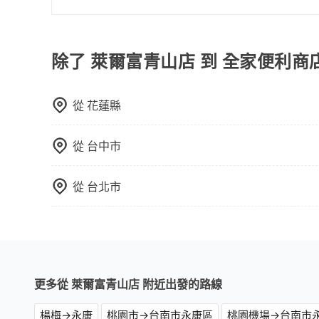
使用包車進行深度探訪周邊景點時，可以充分利用
節奏和時間進行遊覽。除了景點本身，還可以體驗
驗當地的生活和文化。在探訪景點時，可以積極尋
除了 萊爾富青山店 到 全家便利商
幕，並且可以在旅途中收集更多的故事和經驗，豐
從
花蓮縣
從
台中市
從
台北市
更多從 萊爾富青山店 附近出發的路線
楊梅→永康
桃園市→台南市永康區
桃園機場→台南市