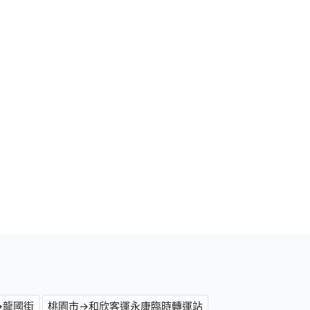
→龍國街
桃園市→和欣客運永康臨時轉運站