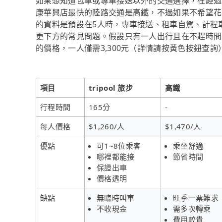
如果想知道包車或專車接送以外的交通選擇，在經過
康華興店最快的陸路交通是高鐵，不過如果不希望花大錢
的資料是預設在5人時，專車接送、租車自駕、計程
更下方的常見問題。假設只有一人出行且在不趕時間的
的價格，一人僅需3,300元（詳情請按黃色按鈕查詢
項目
tripool 旅步
高鐵
行程時間
165分
-
每人價格
$1,260/人
$1,470/人
優點
可1~8位乘客
乘坐舒適
哪裡都能接
節省時間
保證出車
價格透明
缺點
無臨時叫車
旺季一票難求
不收現金
需多次轉乘
費用較貴