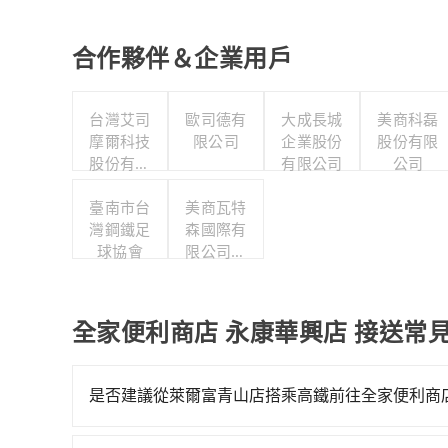
合作夥伴＆企業用戶
台灣艾司
歐司德有
大成長城
美商科磊
摩爾科技
限公司
企業股份
股份有限
股份有限
有限公司
公司
公司
臺南市台
美商瓦特
灣鋼鐵足
森國際有
球協會
限公司台
灣分公司
全家便利商店 永康華興店 接送常
是否建議從萊爾富青山店搭乘高鐵前往全家便利商店
若要從萊爾富青山店搭高鐵前往全家便利商店 永康華