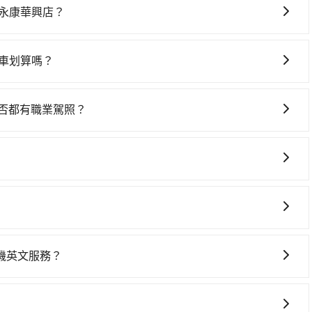
。假設從萊爾富青山店 (桃園市楊梅區) 前往最靠近的桃園高鐵
永康華興店？
。抵達高鐵站後，步行進站、現場購票並於月台排隊的時間約15
車上時不需要閉目養神（因為要自己開車），最重要的是你當
園站前往台南高鐵站，每人票價1,190元，再用5分鐘出站、等
是你最便宜選擇。註冊完iRent的app後，可以每小時
費300元後，抵達全家便利商店 永康華興店 (台南市永康區)
車划算嗎？
2，從萊爾富青山店到全家便利商店 永康華興店的花費預估為
5位同行，高鐵加轉乘之平均每人花費為1,470元。但如果全
灣大車隊、Uber、Line Taxi、Yoxi等，如果在路邊攔不
差異、抵達目的地後多久原路返回），雖已將eTag和可能的每小
1,260元，費時2小時43分鐘。長距離移動確實搭乘高鐵可以
金安心計程車、浩克計程車、亞洲衛星大車隊等叫車看看。依
可能的罰單都需自付。再者，和運的iRent只提供最基本的
費，所以對於不是這麼趕時間的人來說，預約tripool還是比
是否都有職業駕照？
改預約tripool可省高達$1,100。但如果要考慮到回程，台南
s這類乘坐體驗較差的車款，如果人數超過四位，更是沒有較大的七人座
pool的拼車共乘服務，最多可再節省50%的交通費用。
嚴格審查，符合職業駕駛資格的司機入隊服務，所提供之車輛
5%、密度僅雙北的4.6%，其叫車的難度是雙北市的20倍。雖
是車況，打開車門才發現仍有上一組乘客遺留的垃圾或者撞凹
表小黃可能較為便宜，但當你們人數超過四位時，叫兩輛計程車
樣。另外，偶爾也會遇到明明已經預約了時間但上一位用戶卻
高可省$6,800。
位，對於急著用車或者要載其他乘客的人來說就有不小的風
00 萬乘客險、司機小費、營業稅等，不會再有其他額外的費用
用時還是有其區域的限制，實際可停靠的地點與你的上下車地
得非常不便。
一些不同之處： 計時包車：計時包車是按照用車時間來計費，
定一定時間的包車服務。這種服務適用於需要在城市內多個地
機英文服務？
。 點到點包車：點到點包車是按照里程和目的地來計費，客戶
件booking@tripool.app聯繫我們，我們將有專人協
和里程來計算費用。這種服務通常適用於單程或從一個城市到另