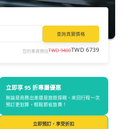
查詢真實價格
TWD
6739
TWD
9400
您的車資預估
立即享 95 折專屬優惠
無論是商務出差還是旅遊探親，來回行程一次
預訂更划算，輕鬆節省旅費！
立即預訂，享受折扣