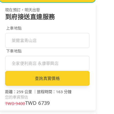
現在預訂，明天出發
到府接送直達服務
上車地點
下車地點
查詢真實價格
距離
：
259 公里
｜
旅程時間
：
163 分鐘
您的車資預估
TWD
6739
TWD
9400