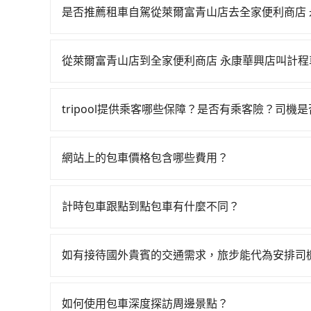
22:35，桃園-台南一天最多有58班次高鐵可搭乘
是否推薦租車自駕從萊爾富青山店去全家便利商店 
站，叫一輛計程車花費約400元、車程約26分鐘
如果你有台灣駕照且對自己駕駛技術有信心，且在
分鐘，再乘坐72~97分鐘（平均87分）的高鐵從桃
天就要來回，那在桃園路邊可隨租隨借的iRent應該
待車站前排班的計程車，搭上小黃後約花26分鐘、車
從萊爾富青山店到全家便利商店 永康華興店叫計程
$115~205承租小轎車，每公里再額外加收$3.
的目的地。全程加上轉車時間共2小時39分鐘，假設
如選擇小黃直達，在桃園可以透過app叫車的有55688台
$3,250~3,900（金額差異來自於平假日、車款
程使用tripool並到府專車接送，則每人平均花費約
到車，也可考慮打電話至附近的計程車隊，如楊梅
時40元路邊停車費用預估進去，但額外的汽車保險與
比坐車快4分鐘，但卻要額外支出約1,050元的交通
tripool提供乘客哪些保障？是否有乘客險？司機
照里程跳錶計算，價格約為6,535~7,800元間，但如
車型，如Toyota Yaris、Prius C、Vio
較划算的。如果你是三人以下要乘車，也可參考tri
旅步提供最高500萬的乘客險，且只接受通過旅步
市僅有合法計程車約4,140輛，數量約為桃園市的7
或九人座可供選擇，而且無人租車最令人詬病的就
也都經過細心維護及保養，以確保您的乘車安全。
然萊爾富青山店到全家便利商店 永康華興店的跳
的車門仍未被修理，每一次租車都好像在開樂透一
網站上的包車價格包含哪些費用？
的費用就貴了，改預約一輛tripool的九人座廂型車最
遲遲尚未歸還，又或者要還車時卻偏偏找不到停車
網站上的價格已包含基本車趟所有費用，即最高 3
險。最後，雖然路邊隨租隨還看似方便，但實際使
產生。
計時包車跟點到點包車有什麼不同？
點仍有段距離，在遇到下雨天或者載行李時，就顯
計時包車和點到點包車都是包車服務的形式，但有
通常以每小時為單位，客戶可以根據自己的需要預
如有接待國外貴賓的交通需求，旅步能代為安排司
點間來回穿梭的客戶，例如市區觀光、商務差旅等
當然可以。如果您需要外語司機的服務，可以先透過電子郵
可以預先告知出發地點A到目的地B，會根據路線
助回覆，並確認是否能夠提供所需的服務。
一個城市的長途包車。
如何使用包車深度探訪周邊景點？