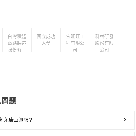
台灣積體
國立成功
宜旺旺工
科林研發
電路製造
大學
程有限公
股份有限
股份有限
司
公司
公司
見問題
 永康華興店？
興店，高鐵乘坐舒適、省時、較貴！從最早06:49一直到