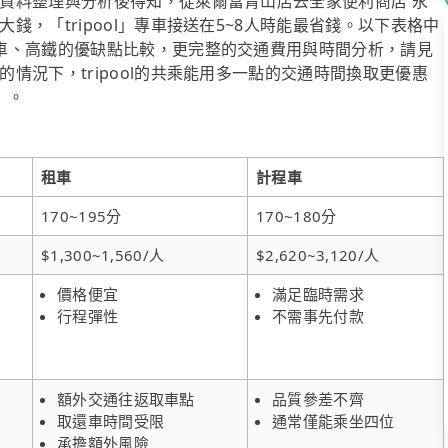
資料整理與分析後得知，從萊爾富青山店去全家便利商店 永
，「tripool」專車接送在5~8人時能最省錢。以下表格中
車、高鐵的優缺點比較，更完整的交通費用與時間分析，請見
情況下，tripool的共乘能用多一點的交通時間換取更優惠
）。
租車
計程車
170~195分
170~180分
$1,300~1,560/人
$2,620~3,120/人
價格便宜
滿足臨時需求
行程彈性
不需事先付款
額外交通往返取車點
品質參差不齊
取還車時間受限
通常僅能乘坐四位
承擔額外風險