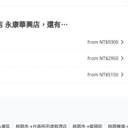
包車的便利性和彈性，探訪更多的景點，並且可以按照自己的
周邊的文化和風俗，品嚐當地的美食，與當地人交流，深入體
找當地導遊或者向當地居民請教，了解更多的深度資訊和內
店 永康華興店，還有⋯
富自己的旅程。
from NT$
9300
from NT$
2950
from NT$
5150
永康區
桃園市→台南桂田渡假酒店
桃園市→龍國街
桃園機場