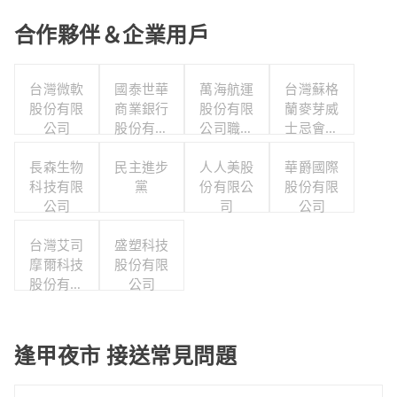
合作夥伴＆企業用戶
台灣微軟
國泰世華
萬海航運
台灣蘇格
股份有限
商業銀行
股份有限
蘭麥芽威
公司
股份有限
公司職工
士忌會所
公司
福利委員
股份有限
長森生物
民主進步
人人美股
會
華爵國際
公司
科技有限
黨
份有限公
股份有限
公司
司
公司
台灣艾司
盛塑科技
摩爾科技
股份有限
股份有限
公司
公司
逢甲夜市 接送常見問題