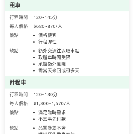
租車
行程時間
120~145分
每人價格
$680~870/人
優點
價格便宜
行程彈性
缺點
額外交通往返取車點
取還車時間受限
承擔額外風險
需當天來回或租多天
計程車
行程時間
120~130分
每人價格
$1,300~1,570/人
優點
滿足臨時需求
不需事先付款
缺點
品質參差不齊