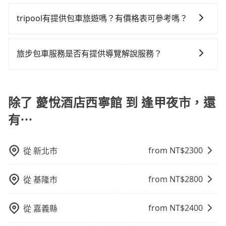
計程車包車的價格通常根據時間或距離計算，包車的價
發現仍有上一組乘客遺留的垃圾或者撞凹的車門仍未被
參考tripool的拼車共乘服務，最多可再節省50%的交通
格通常是根據時間或距離來計算，而且在不同城市和地
tripool有提供包車旅遊嗎？有價格表可參考嗎？
修理，每一次租車都好像在開樂透一樣。另外，偶爾也
費用。
區，價格可能有所不同。另外，計程車包車價格也可能
會遇到明明已經預約了時間但上一位用戶卻遲遲尚未歸
tripool提供全台各地包括逢甲夜市與薆悅酒店西寧館的
會因為交通狀況等因素而有所變動。因此，在預定包車
還，又或者要還車時卻偏偏找不到停車位，對於急著用
包車旅遊，從單純的單趟接送到算時間的計時包車都
之前，最好先詢問清楚具體價格和注意事項。相比之
旅步包車服務是否有提供導覽解說服務？
車或者要載其他乘客的人來說就有不小的風險。最後，
有，可彈性選擇2~12小時的服務，滿足家族出遊、朋友
下，旅步的包車服務價格相對更為透明和具體，一般是
雖然路邊隨租隨還看似方便，但實際使用時還是有其區
抱歉！目前旅步的包車服務暫無提供導覽服務，如果您
聚會、婚喪喜慶等不同的需求。價格透明、無隱藏費
按照包車時間和里程、車型來計費，價格在網站上公開
域的限制，實際可停靠的地點與你的上下車地點仍有段
需要導覽服務，可事先透過電子郵件
用，網站試算即真實價格，免去來回電話確認。一天包
透明，方便客戶可以更加準確地了解行程所需時間和費
距離，在遇到下雨天或者載行李時，就顯得非常不便。
booking@tripool.app聯繫我們，將有專人協助回覆確
除了 薆悅酒店西寧館 到 逢甲夜市，還
車的價格可能跟其他車隊相差無幾，但是如果只需要短
用。
認是否能協助安排。
時數或者單程專車服務者，敢大聲說我們價格絕對最划
有⋯
算。網站上可直接挑選小轎車、休旅車、或九人座箱型
車，如需10人以上巴士，請來信洽詢。
from NT$
2300
從
新北市
from NT$
2800
從
基隆市
from NT$
2400
從
嘉義縣