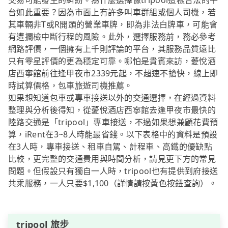
交易可能發生的糾紛。為什麼選擇像tripool這樣合法的平
台如此重要？因為市面上有許多叫車群組或個人司機，若
其車輛非T或R開頭的營業車牌，即為非法白牌車，可能會
有遭攔檢中斷行程的風險。此外，選擇服務前，務必參考
網路評價，一個擁有上千則評論的平台，其服務品質遠比
只有零星評價的更為穩定可靠。哪怕是貴賓來訪，薆悅酒
店西寧館前往逢甲夜市2339元起，不超速不搶快，線上即
時試算價格，包車旅遊司機推薦。
如果想知道包車或專車接送以外的交通選擇，在經過資料
整理與分析後得知，從薆悅酒店西寧館去逢甲夜市最快的
陸路交通是「tripool」專車接送，不過如果想兼顧花費預
算，iRent在3~8人時能最省錢。以下表格中的資料是預設
在3人時，專車接送、租車自駕、計程車、高鐵的優缺點
比較，更完整的交通費用與時間分析，請見更下方的常見
問題。但假設只有獨自一人時，tripool也有提供到府接送
共乘服務，一人只要$1,100（詳情請按黃色按鈕查詢）。
tripool 旅步