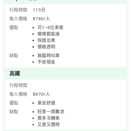
行程時間
115分
每人價格
$780/人
優點
可1~8位乘客
哪裡都能接
保證出車
價格透明
缺點
無臨時叫車
不收現金
高鐵
行程時間
每人價格
$870/人
優點
乘坐舒適
缺點
旺季一票難求
需多次轉乘
又貴又費時