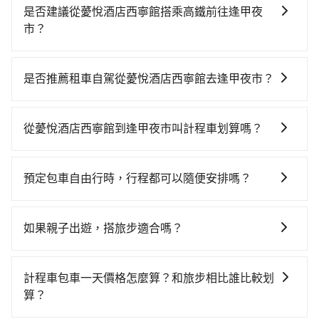
是否建議從薆悅酒店西寧館搭乘高鐵前往逢甲夜
市？
若要從薆悅酒店西寧館搭高鐵前往逢甲夜市，高鐵乘坐
舒適、較貴、費時！從最早06:26一直到23:00，台北-台
是否推薦租車自駕從薆悅酒店西寧館去逢甲夜市？
中一天最多有102班次高鐵可搭乘。假設從薆悅酒店西寧
如果你有台灣駕照且對自己駕駛技術有信心，且在車上
館 (台北市萬華區) 前往最靠近的台北高鐵站，叫一輛計
時不需要閉目養神（因為要自己開車），最重要的是你
程車花費約200元、車程約16分鐘。抵達高鐵站後，步
從薆悅酒店西寧館到逢甲夜市叫計程車划算嗎？
當天就要來回，那在台北路邊可隨租隨借的iRent應該是
行進站、現場購票並於月台排隊的時間約25分鐘，再乘
如選擇小黃直達，在台北可以透過app叫車的有55688台
你最便宜選擇。註冊完iRent的app後，可以每小時
坐47~66分鐘（平均57分）的高鐵從台北站前往台中高
灣大車隊、Uber、Line Taxi、Yoxi等，如果在路邊攔不
$115~205承租小轎車，每公里再額外加收$3.2，從薆悅
鐵站，每人票價700元，再用10分鐘出站、等待車站前
預定包車自由行時，行程都可以隨便安排嗎？
到車，也可考慮打電話至薆悅酒店西寧館附近的計程車
酒店西寧館到逢甲夜市的花費預估為$2,050~2,600（金
排班的計程車，搭上小黃後約花17分鐘、車費300元
只要不超出您選用的用車時間及行程總公里數，且行程
隊，如巨翼合作社、巨翼計程車、全能交通等叫車看
額差異來自於平假日、車款差異、抵達目的地後多久原
後，抵達逢甲夜市 (台中市西屯區) 的目的地。全程加上
沒有到達海拔1500公里以上的山區，行程都是可以依照
看。依照里程跳錶計算，價格約為3,890~4,700元間，但
路返回），雖已將eTag和可能的每小時40元路邊停車費
如果親子出遊，搭旅步適合嗎？
轉車時間共2小時5分鐘，假設3位同行，高鐵加轉乘之平
您的需求安排的。
如改預約tripool可省高達$2,400。綜合以上，無論在價
用預估進去，但額外的汽車保險與可能的罰單都需自
均每人花費為870元。但如果全程使用tripool並到府專
適合的，另外旅步也特別為您心愛的寶貝準備了兒童座
格或服務品質上，tripool都是你從薆悅酒店西寧館到逢
付。再者，和運的iRent只提供最基本的車型，如Toyota
車接送，則每人平均花費約780元，費時1小時55分鐘。
椅及兒童用增高墊供您選購(租借300元/個)，讓您和孩子
甲夜市的最佳選擇。
計程車包車一天價格怎麼算？和旅步相比誰比較划
Yaris、Prius C、Vios這類乘坐體驗較差的車款，如果人
選擇搭乘高鐵而不預約包車，不僅每人至少額外負擔90
出遊時安全更有保障。
算？
數超過四位，更是沒有較大的七人座或九人座可供選
元車資，而且更會額外浪費10分鐘在轉乘與等車上，現
擇，而且無人租車最令人詬病的就是車況，打開車門才
在還不馬上來預約tripool！如果你僅有兩位乘車，也可