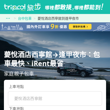
台中包車
薆悅酒店西寧館到逢甲夜市
薆悅酒店西寧館→逢甲夜市：包
車最快、iRent最省
家庭親子包車
上車地點
下車地點