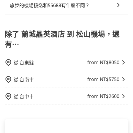
和專業服務，並提供線上客服服務及優於業界的取消政
旅步的機場接送和55688有什麼不同？
策，相較之下，KKday和Klook僅為仲介平台，是需要透
旅步和55688的主要區別在於服務模式和價格透明度。
過其他供應商執行接送任務的，較無法直接控制車輛及
旅步提供全台灣的機場接送服務，價格透明且無隱藏費
司機的服務質量。
用，並且有多種車型選擇。55688則是台灣知名的計程
除了 蘭城晶英酒店 到 松山機場，還
車品牌，主要提供計程車服務，價格根據跳表計費，要
有⋯
下車時才會知道當次車資費用，較不易掌握您的交通預
算。
from NT$
8050
從
台東縣
from NT$
5750
從
台南市
from NT$
2600
從
台中市