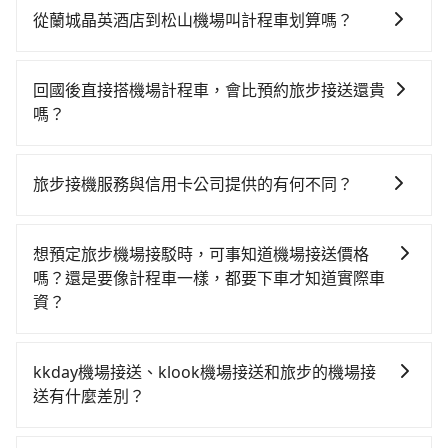
路邊多天不用車，停車費與租車費用都是不小開支。
案。假設從蘭城晶英酒店 (宜蘭縣宜蘭市) 前往最靠近的
從蘭城晶英酒店到松山機場叫計程車划算嗎？
南港高鐵站，叫一輛計程車花費約1,500元、車程約61分
如選擇小黃直達，在宜蘭可以透過app叫車的有55688台
鐘。抵達高鐵站後，步行進站、現場購票並於月台排隊
灣大車隊、Uber、Line Taxi、Yoxi等，如果在路邊攔不
的時間約20分鐘，再乘坐7~8分鐘（平均8分）的高鐵從
回國後直接搭機場計程車，會比預約旅步接送還貴
到車，也可考慮打電話至蘭城晶英酒店附近的計程車
南港站前往台北高鐵站，每人票價40元，再用15分鐘出
嗎？
隊，如合一計程車、海山計程車、宜蘭聖美計程車等叫
站、等待車站前排班的計程車，搭上小黃後約花17分
這取決於您的目的地和搭乘的時間。在某些情況下，搭
車看看。依照里程跳錶計算，價格約為1,150~1,700元
鐘、車費300元後，抵達松山機場 (台北市松山區) 的目
乘機場計程車可能比預約旅步接送更貴，特別是在旅遊
間，若改選tripool的專車服務可再更便宜。但如果你無
旅步接機服務與信用卡公司提供的有何不同？
的地。全程加上轉車時間共2小時1分鐘，假設一人獨
旺季、連續假期或尖峰時間。因為機場計程車可能會加
法提前預約，或偏好臨時叫車，那要注意宜蘭縣僅有合
行，交通費總計1,840元。不過宜蘭縣領有合法執照的計
關於接機服務的問題，旅步的接機服務可提供您專業的
收額外的附加費用。再加上如果您需要在行程中多次轉
法計程車約750輛，計程車密度為雙北的0.9%，也就是
程車僅有700多輛，計程車的密度為雙北的0.9%，換句
接送體驗。相較於信用卡公司提供的免費接送服務，旅
移或停留，搭乘機場計程車的費用可能會更高。因此，
說要臨時叫到小黃的難度是台北或新北的100倍之多。再
想預定旅步機場接駁時，可事知道機場接送價格
話說，臨時要叫小黃的難度是雙北大城市的100倍，且蘭
步提供更多的彈性和客製化選擇，我們會根據您的抵達
預約旅步接送可能是一個更經濟實惠的選擇。
加上宜蘭縣有些計程車司機不按錶計費，約有47%會採
嗎？還是要像計程車一樣，都要下車才知道實際車
城晶英酒店並未位於市區，可能根本無車可攔。縱使幸
時間和需求提供合適的車輛和司機，並協助您處理行
現場議價，建議最好先上網預約，以免當場被坑受騙。
資？
運攔到一輛小黃了，宜蘭縣少部分小黃司機不按表收
李。此外，旅步的司機都是經過嚴格篩選和培訓的專業
雖然蘭城晶英酒店到松山機場的跳表小黃可能較為便
費，看乘客是外地人便漫天喊價或恣意繞路。但如果全
tripool旅步提供透明且固定的機場接送價格，您可以在
司機，為您提供更加安全和穩定的機場接送服務。
宜，但仍有臨時攔不到車以及計程車司機不跳錶計費的
程使用tripool並到府專車接送，則僅需花費約1,440
預訂前在官網或app即時查詢並確認價格、完成預定。無
kkday機場接送、klook機場接送和旅步的機場接
風險，如你們人數在五人以上，分坐兩台計程車就不太
元，費時58分鐘。選擇搭乘高鐵而不預約包車，不僅至
需像計程車一樣下車後才知道實際車資。這樣，您可以
送有什麼差別？
方便，反而能事先預約且品質穩定的tripool，可能更適
少額外負擔400元車資，而且更會額外浪費63分鐘在轉
更好地安排您的出行計劃、交通開支，享受無憂的接送
合你。
乘與等車上，現在還不馬上來預約tripool！
旅步作為機場接送的直接供應商，提供透明固定的價格
服務。