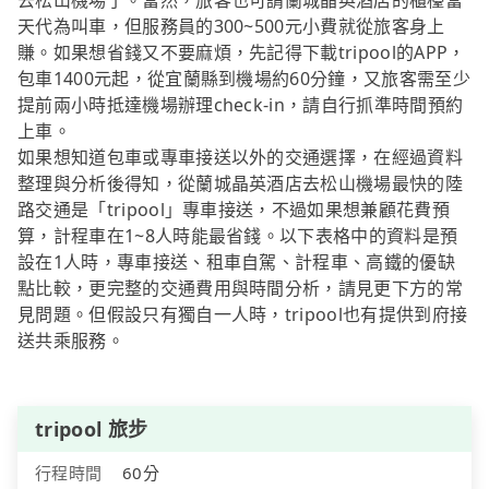
去松山機場了。當然，旅客也可請蘭城晶英酒店的櫃檯當
天代為叫車，但服務員的300~500元小費就從旅客身上
賺。如果想省錢又不要麻煩，先記得下載tripool的APP，
包車1400元起，從宜蘭縣到機場約60分鐘，又旅客需至少
提前兩小時抵達機場辦理check-in，請自行抓準時間預約
上車。
如果想知道包車或專車接送以外的交通選擇，在經過資料
整理與分析後得知，從蘭城晶英酒店去松山機場最快的陸
路交通是「tripool」專車接送，不過如果想兼顧花費預
算，計程車在1~8人時能最省錢。以下表格中的資料是預
設在1人時，專車接送、租車自駕、計程車、高鐵的優缺
點比較，更完整的交通費用與時間分析，請見更下方的常
見問題。但假設只有獨自一人時，tripool也有提供到府接
送共乘服務。
tripool 旅步
行程時間
60分