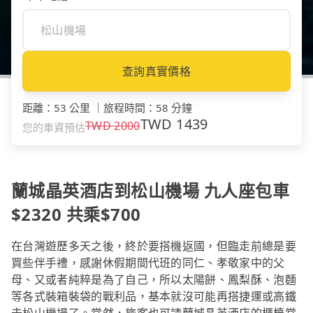
查詢真實價格
距離
：
53 公里
｜
旅程時間
：
58 分鐘
TWD
1439
TWD
2000
您的車資預估
蘭城晶英酒店到松山機場 九人座包車
$2320 共乘$700
在台灣遊歷多天之後，終於要搭機返國，但臨走前總是要
買些伴手禮，感謝休假期間代班的同仁、孝敬家中的父
母、又或者純粹是為了自己，所以太陽餅、鳳梨酥、泡麵
等各式裝箱裝袋的戰利品，基本就沒可能再搭捷運或高鐵