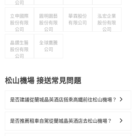
公司
立申國際
圓明園藝
華霖股份
泓宏企業
股份有限
股份有限
有限公司
股份有限
公司
公司
公司
晶鑽生醫
全球鷹騰
股份有限
公司
公司
松山機場 接送常見問題
是否建議從蘭城晶英酒店搭乘高鐵前往松山機場？
從蘭城晶英酒店搭高鐵去松山機場絕非最佳選擇，高鐵
較貴、費時、轉車麻煩，且難叫計程車前往高鐵站！南
是否推薦租車自駕從蘭城晶英酒店去松山機場？
港-台北雖然一天最多時有101班車次，從最早06:15到
通常旅客不會選擇租車或自駕前往松山機場，畢竟停在
22:50，過了末班車到清晨的時段，還是要找其他交通方