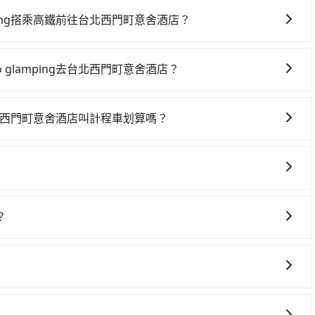
lamping搭乘高鐵前往台北西門町意舍酒店？
amping搭高鐵前往台北西門町意舍酒店，高鐵較貴、費時、轉車麻
23:27，新竹-台北一天最多有63班次高鐵可搭乘。假設從蟬
ao glamping去台北西門町意舍酒店？
 (新竹縣五峰鄉) 前往最靠近的新竹高鐵站，叫一輛計程車花費約1,000
車上時不需要閉目養神（因為要自己開車），最重要的是你當
購票並於月台排隊的時間約15分鐘，再乘坐31~36分鐘（平
是你最便宜選擇。註冊完iRent的app後，可以每小時
價290元，再用15分鐘出站、等待車站前排班的計程車，搭上
ng到台北西門町意舍酒店叫計程車划算嗎？
: 霧繞 Chanshuo Woorao glamping到台北西門町意
意舍酒店 (台北市萬華區) 的目的地。全程加上轉車時間共2
灣大車隊、Uber、Line Taxi、Yoxi等。依照里程跳錶計
異來自於平假日、車款差異、抵達目的地後多久原路返回），雖已將
花費為590元。不過新竹縣領有合法執照的計程車僅有700多
ipool可省高達$500。但如果你無法提前預約，或偏好臨時叫車，
去，但額外的汽車保險與可能的罰單都需自付。再者，和運的
時要叫小黃的難度是雙北大城市的80倍。但如果全程使用
度為雙北的1.3%，也就是說要臨時叫到小黃的難度是台北或
Prius C、Vios這類乘坐體驗較差的車款，如果人數超過四位，更
0元，費時1小時26分鐘。選擇搭乘高鐵而不預約包車，不僅每人
椅及兒童用增高墊供您選購(租借300元/個)，讓您和孩子
ipool都是你從蟬說: 霧繞 Chanshuo Woorao
租車最令人詬病的就是車況，打開車門才發現仍有上一組乘客
轉乘與等車上，現在還不馬上來預約tripool！如果你是三
車都好像在開樂透一樣。另外，偶爾也會遇到明明已經預約了
？
，最多可再節省50%的交通費用。
時卻偏偏找不到停車位，對於急著用車或者要載其他乘客的人
glamping前往台北西門町意舍酒店的專車接送服務，可直接線上輸
似方便，但實際使用時還是有其區域的限制，實際可停靠的地
照著步驟填寫完乘客資料與線上刷卡，訂單即成立。在拿到訂
者載行李時，就顯得非常不便。
確認信，如此就完成預約了，而司機與車輛的詳細資料，將於
果您需要導覽服務，可事先透過電子郵件
完畢，tripool保證出車。一般建議出發前一天中午以前完成
協助回覆確認是否能協助安排。
傍晚五點前仍會收單，最遲如當天下午過後乘車，四小時前仍