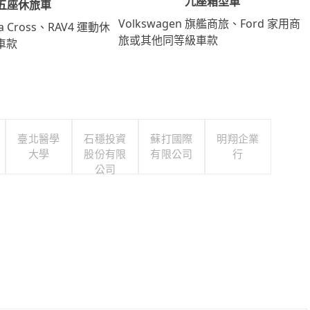
九座箱型車
五座休旅車
Volkswagen 旗艦商旅、Ford 家用商
lla Cross、RAV4 運動休
旅或其他同等級車款
車款
臺北醫學
石穩投資
蘇打國際
明翔企業
大學
股份有限
有限公司
行
公司