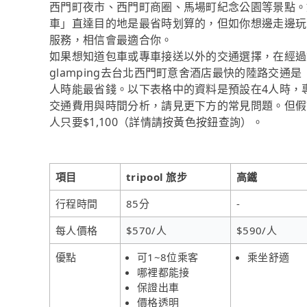
西門町夜市、西門町商圈、馬場町紀念公園等景點。
車」直達目的地是最省時划算的，但如你想邊走邊玩
服務，相信會最適合你。
如果想知道包車或專車接送以外的交通選擇，在經過資料整
glamping去台北西門町意舍酒店最快的陸路交通是「t
人時能最省錢。以下表格中的資料是預設在4人時，
交通費用與時間分析，請見更下方的常見問題。但假設
人只要$1,100（詳情請按黃色按鈕查詢）。
項目
tripool 旅步
高鐵
行程時間
85分
-
每人價格
$570/人
$590/人
優點
可1~8位乘客
乘坐舒適
哪裡都能接
保證出車
價格透明