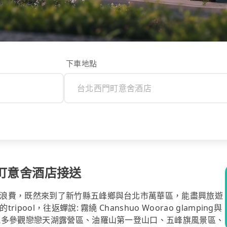
下車地點
西門町意舍酒店接送
浪費，既然來到了新竹縣五峰鄉與台北市萬華區，能盡興旅遊
l，往返蟬說: 霧繞 Chanshuo Woorao glamping與
能多參觀戀戀天湖露營區、油羅山第一登山口、五峰旗風景區、