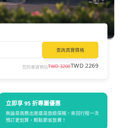
查詢真實價格
TWD
2269
TWD
3200
您的車資預估
立即享 95 折專屬優惠
無論是商務出差還是旅遊探親，來回行程一次
預訂更划算，輕鬆節省旅費！