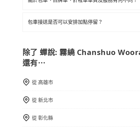
能預約。
包車、白牌車、計程車三種交通方式的價格及服務
台預定時價格而定，通常愈長程價格CP值愈高。 
包車接送是否可以安排加點停留？
計算延遲費用，最終價格通常要下車時才知。價格
是的，我們提供您付費使用的加點服務，您可以在
不一，如行程有問題，事後無法提供客服申訴處理
除了 蟬說: 霧繞 Chanshuo Wo
還有⋯
從
高雄市
從
新北市
從
彰化縣