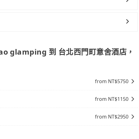
說明： 包車：可以依照個人行程需要靈活安排時間，價格依平
計程車：可24小時隨叫隨到，價格依跳錶而定，如有塞車也會
比包車貴。 白牌車：通常價格較包車便宜，但司機素質、品質
預訂時設置加點停留，我們會根據您的需求安排路線。
。
orao glamping 到 台北西門町意舍酒店，
from NT$
5750
from NT$
1150
from NT$
2950