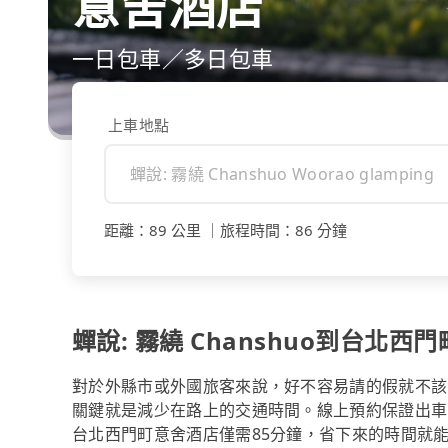
意舍酒店
一日包車／多日包車
上車地點
距離
：
89 公里
｜
旅程時間
：
86 分鐘
蟬說: 霧繞 Chanshuo到台北
對於外縣市或外國旅客來說，好不容易請的假就不該
關鍵就是減少在路上的交通時間。線上預約保證出車的tripoo
台北西門町意舍酒店僅需85分鐘，省下來的時間就