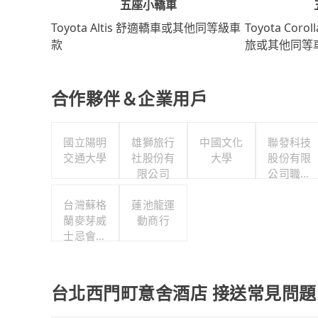
五座小轎車
Toyota Coro
Toyota Altis 舒適轎車或其他同等級車
旅或其他同等
款
合作夥伴＆企業用戶
國立陽明
雄獅旅行
中國文化
聯發科技
交通大學
社股份有
大學
股份有限
限公司
公司職工
福利委員
台灣蘇格
蓮池龍運
會
蘭麥芽威
動商行
士忌會所
股份有限
公司
台北西門町意舍酒店 接送常見問題