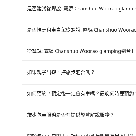
是否建議從蟬說: 霧繞 Chanshuo Woorao g
若要從蟬說: 霧繞 Chanshuo Woorao gl
煩，且難叫計程車前往高鐵站！從最早06:36一直到
是否推薦租車自駕從蟬說: 霧繞 Chanshuo Woor
說: 霧繞 Chanshuo Woorao glamping
如果你有台灣駕照且對自己駕駛技術有信心，且在
元、車程約53分鐘。抵達高鐵站後，步行進站、現場
天就要來回，那在新竹路邊可隨租隨借的iRent應該
均34分）的高鐵從新竹站前往台北高鐵站，每人票
從蟬說: 霧繞 Chanshuo Woorao glampi
$115~205承租小轎車，每公里再額外加收$3.2，從蟬說
小黃後約花16分鐘、車費200元後，抵達台北西門町
如選擇小黃直達，在新竹可以透過app叫車的有55688台
舍酒店的花費預估為$1,300~1,850（金額差
小時13分鐘，假設4位同行，高鐵加轉乘之平均每人
算，價格約為2,295~2,800元間，但如改預約tr
eTag和可能的每小時40元路邊停車費用預估進
輛，計程車的密度為雙北的1.3%，換句話說，臨
如果親子出遊，搭旅步適合嗎？
那要注意新竹縣僅有合法計程車約730輛，計程車密
iRent只提供最基本的車型，如Toyota Yaris、
tripool並到府專車接送，則每人平均花費約57
適合的，另外旅步也特別為您心愛的寶貝準備了兒童座
新北的80倍之多。綜合以上，無論在價格或服務品質上，tr
是沒有較大的七人座或九人座可供選擇，而且無人
至少額外負擔20元車資，而且更會額外浪費47分鐘在
出遊時安全更有保障。
glamping到台北西門町意舍酒店的最佳選擇。
遺留的垃圾或者撞凹的車門仍未被修理，每一次租
如何預約？預定後一定會有車嗎？最晚何時要預約
人以下要乘車，也可參考tripool的拼車共乘服務
時間但上一位用戶卻遲遲尚未歸還，又或者要還車
如要預約從蟬說: 霧繞 Chanshuo Woorao 
來說就有不小的風險。最後，雖然路邊隨租隨還看
入上下車地點或地址，三秒內即可查到真實價格，
旅步包車服務是否有提供導覽解說服務？
點與你的上下車地點仍有段距離，在遇到下雨天或
單編號後，隨即會在手機上收到簡訊以及電子郵件
抱歉！目前旅步的包車服務暫無提供導覽服務，如
乘車前一晚八點透過SMS和EMAIL提供。一旦付款
booking@tripool.app聯繫我們，將有專人
預約，越早下訂價格越低價，如臨時需要，前一天
關於包車、白牌車、計程車車資及服務有何不同？