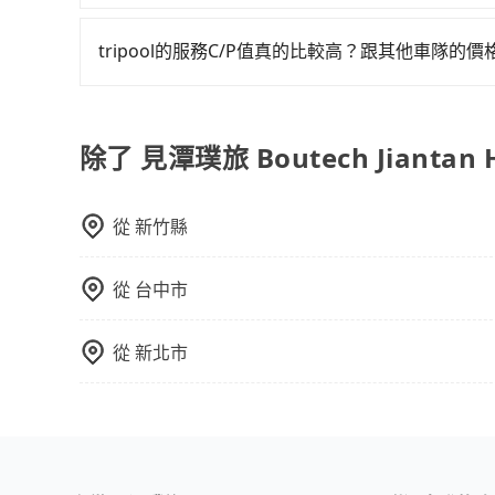
因為旅步車資是採預定時即時付款，所以小費的部
tripool的服務C/P值真的比較高？跟其他車隊的
在服務品質許可下，乘客當然希望價格越便宜越好
的台灣大車隊、大都會、LINE Taxi、Uber
KKDAY、KLOOK、叫車吧等。tripool旅
除了 見潭璞旅 Boutech Jiant
包括見潭璞旅 Boutech Jiantan Hotel
能以市價7~8折提供專車到府服務，是絕大多數乘
從
新竹縣
從
台中市
從
新北市