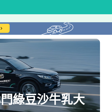
el→北門綠豆沙牛乳大