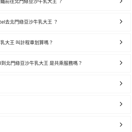
l搭乘高鐵前往北門綠豆沙牛乳大王 ？
高鐵去北門綠豆沙牛乳大王 絕非最佳選擇，高鐵較貴、費時、轉車麻煩！
:12到23:52，過了末班車到清晨的時段，還是要找其他交通方
Hotel去北門綠豆沙牛乳大王 ？
el (台北市士林區) 前往最靠近的台北高鐵站，叫一輛計程車花費約
車上時不需要閉目養神（因為要自己開車），最重要的是你當
、現場購票並於月台排隊的時間約25分鐘，再乘坐7~9分鐘
是你最便宜選擇。註冊完iRent的app後，可以每小時
票價40元，再用10分鐘出站、等待車站前排班的計程車，搭
綠豆沙牛乳大王 叫計程車划算嗎？
璞旅 Boutech Jiantan Hotel到北門綠豆沙牛乳大王 的
綠豆沙牛乳大王 (宜蘭縣宜蘭市) 的目的地。全程加上轉車時間
灣大車隊、Uber、Line Taxi、Yoxi等，如果在路邊攔不
假日、車款差異、抵達目的地後多久原路返回），雖已將eTag和
元。但如果全程使用tripool並到府專車接送，則僅需花費約
ntan Hotel附近的計程車隊，如天使計程車、運將衛星車隊、小
汽車保險與可能的罰單都需自付。再者，和運的iRent只提
約包車，不僅至少額外負擔290元車資，而且更會額外浪費63
n Hotel到北門綠豆沙牛乳大王 是共乘服務嗎？
1,615~1,900元間，若改選tripool的專車服務可再更便
C、Vios這類乘坐體驗較差的車款，如果人數超過四位，更是沒有較
！
送服務，預約時都依照乘客需求做選擇。如需專車接送，車內除了
50輛，數量約為台北市的2%、密度僅雙北的0.9%，其叫
人詬病的就是車況，打開車門才發現仍有上一組乘客遺留的垃
生人出現。如選擇共乘服務，則會依照其他共乘乘客做彈性調
質上，tripool都是你從見潭璞旅 Boutech Jiantan
在開樂透一樣。另外，偶爾也會遇到明明已經預約了時間但上
不會超過座位的上限。
找不到停車位，對於急著用車或者要載其他乘客的人來說就有
 3 項原因，司機有權拒絕服務： 1) 當日搭車人數或行李超過
但實際使用時還是有其區域的限制，實際可停靠的地點與你的
行李及乘坐的總人數，包含成人及兒童／嬰幼兒。 2) 孩童
時，就顯得非常不便。
護孩童的安全，依道路交通安全規則規定，四歲以下的孩童必
的意願和需要來安排行程，其次，包車可以讓您更加深入地體
裝籠。避免影響行車安全，請您務將寵物置入提籠或提袋內。
自己開車也無需擔心路線和交通的問題，更可以在舒適的環境
自在。