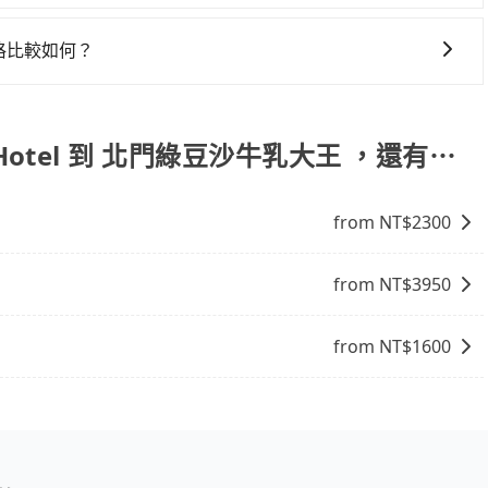
份，可以在下車前用現金支付給司機就可以了。
價格比較如何？
，而市場上稍具規模且合法經營的業者，有以短程與城市為主
，機場接送則有肯驛、全鋒、格上租車、和運租車，包車旅遊則是
步專注在長程單程接送與跨縣市計時包車，不論從哪邊去哪裡（當然也
an Hotel 到 北門綠豆沙牛乳大王 ，還有⋯
去北門綠豆沙牛乳大王 ），全台保證出車。由於有高效的車輛調度能力，
客出行的最佳選擇。
from NT$
2300
from NT$
3950
from NT$
1600