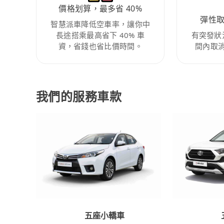
價格划算，最多省 40%
彈性
智慧派車降低空車率，讓你中
長途搭乘最高省下 40% 車
有突發狀
資，省錢也省比價時間。
間內取
我們的服務車款
五座小轎車