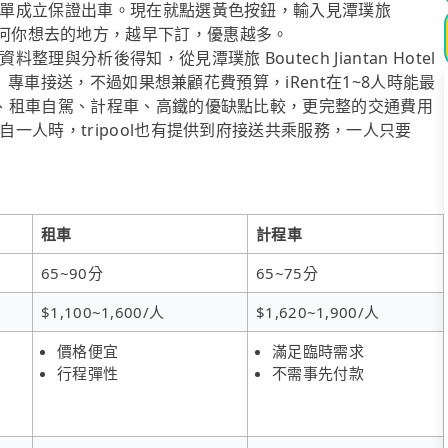
單成立保證出車。現在就點選黃色按鈕，輸入見潭璞旅
大王 或任何你想去的地方，越早下訂，優惠越多。
分析後得知，從見潭璞旅 Boutech Jiantan Hotel
l」專車接送，不過如果想兼顧花費預算，iRent在1~8人時能最
、租車自駕、計程車、高鐵的優缺點比較，更完整的交通費用
一人時，tripool也有提供到府接送共乘服務，一人只要
租車
計程車
65~90分
65~75分
$1,100~1,600/人
$1,620~1,900/人
價格便宜
滿足臨時需求
行程彈性
不需事先付款