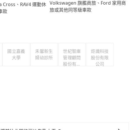
Volkswagen 旗艦商旅、Ford 家用商
lla Cross、RAV4 運動休
旅或其他同等級車款
車款
國立嘉義
禾馨新生
世紀智庫
炬識科技
大學
婦幼診所
管理顧問
股份有限
股份有限
公司
公司