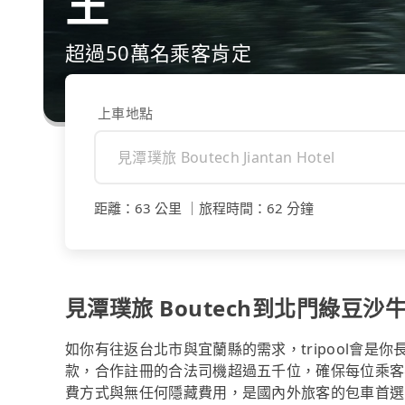
王
超過50萬名乘客肯定
上車地點
距離
：
63 公里
｜
旅程時間
：
62 分鐘
見潭璞旅 Boutech到北門綠豆沙
如你有往返台北市與宜蘭縣的需求，tripool會是
款，合作註冊的合法司機超過五千位，確保每位乘客
費方式與無任何隱藏費用，是國內外旅客的包車首選