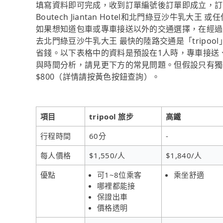
填寫資料即可完成，收到訂單編號後訂單即成立，訂
Boutech Jiantan Hotel和北門綠豆沙牛乳
如果想知道包車或專車接送以外的交通選擇，在經過資料整理與
去北門綠豆沙牛乳大王 最快的陸路交通是「tripoo
省錢。以下表格中的資料是預設在1人時，專車接送
與時間分析，請見更下方的常見問題。但假設只有獨自
$800（詳情請按黃色按鈕查詢）。
項目
tripool 旅步
高鐵
行程時間
60分
-
每人價格
$1,550/人
$1,840/人
優點
可1~8位乘客
乘坐舒適
哪裡都能接
保證出車
價格透明