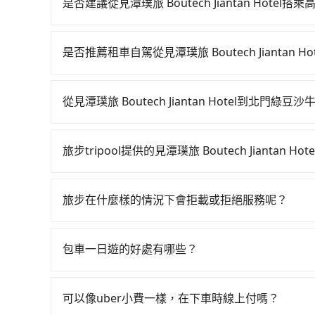
是否建議從見潭璞旅 Boutech Jiantan Hote
從見潭璞旅 Boutech Jiantan Hotel搭
台北-南港雖然一天最多時有103班車次，從最早07
是否推薦租車自駕從見潭璞旅 Boutech Jiantan 
案。假設從見潭璞旅 Boutech Jiantan Hot
如果你有台灣駕照且對自己駕駛技術有信心，且在
300元、車程約21分鐘。抵達高鐵站後，步行進站
天就要來回，那在台北路邊可隨租隨借的iRent應該
（平均8分）的高鐵從台北站前往南港高鐵站，每人
從見潭璞旅 Boutech Jiantan Hotel到北門
$115~205承租小轎車，每公里再額外加收$3.2，從見潭
上小黃後約花61分鐘、車費1,500元後，抵達北門
如選擇小黃直達，在台北可以透過app叫車的有55688台
花費預估為$1,100~1,600（金額差異來自於平
共2小時5分鐘，假設一人獨行，交通費總計1,840
到車，也可考慮打電話至見潭璞旅 Boutech Jia
可能的每小時40元路邊停車費用預估進去，但額外的
1,550元，費時1小時2分鐘。選擇搭乘高鐵而不預
旅步tripool提供的見潭璞旅 Boutech Jianta
傑CHIEH車隊等叫車看看。依照里程跳錶計算，價格約為
供最基本的車型，如Toyota Yaris、Prius 
分鐘在轉乘與等車上，現在還不馬上來預約tripool
tripool除了共乘拼車服務外，也有包車到府接
宜。但如果要考慮到回程，宜蘭縣僅有合法計程車約7
大的七人座或九人座可供選擇，而且無人租車最令
司機以外，從上車到下車期間，都不會再有其他陌
車的難度是雙北市的120倍。綜合以上，無論在價格或服務品
圾或者撞凹的車門仍未被修理，每一次租車都好像
旅步在什麼樣的情況下會拒載或拒絕服務呢？
度安排，路線上會盡可能以順路為優先，載客數也
Hotel到北門綠豆沙牛乳大王 的最佳選擇。
一位用戶卻遲遲尚未歸還，又或者要還車時卻偏偏
當您使用 tripool 旅步乘車日期當天，若發生以下
不小的風險。最後，雖然路邊隨租隨還看似方便，
訂購時填寫的數量。請務必確實填寫當日實際攜帶的
包車一日遊的好處有哪些？
上下車地點仍有段距離，在遇到下雨天或者載行李
同行，卻無自備或加購兒童座椅。提醒您，為了保
包車一日遊的好處很多，首先，包車可以依照自己
須乘坐兒童座椅。 3) 搭乘寵物友善專車卻沒有
驗當地文化和風土人情，此外，包車還可以省去您
可以像uber小費一樣，在下車時線上付嗎？
中專心欣賞當地美景和文化，讓您的旅程更加輕鬆