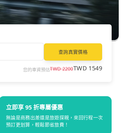
查詢真實價格
TWD
1549
TWD
2200
您的車資預估
立即享 95 折專屬優惠
無論是商務出差還是旅遊探親，來回行程一次
預訂更划算，輕鬆節省旅費！