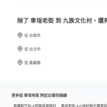
可以的，當您的旅程需要穿越山區或是高海拔地區時
額外的費用收取。但是，這些費用會在您下訂單後
會透過Email的方式向您說明收費細節，讓您能更
除了 車埕老街 到 九族文化村，還
從
台南市
從
台北市
從
嘉義縣
更多從 車埕老街 附近出發的路線
高鐵新竹站→悠森境渡假村
車埕老街→山林好蒔光露營