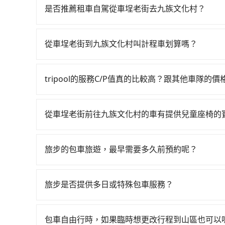
23:32，新竹-台中一天最多有61班次高鐵可搭乘
是否推薦租車自駕從車埕老街去九族文化村？
一輛計程車花費約800元、車程約33分鐘。抵達
如果你有台灣駕照且對自己駕駛技術有信心，且在
再乘坐24~32分鐘（平均27分）的高鐵從新竹站
天就要來回，那在新竹路邊可隨租隨借的iRent應該
前排班的計程車，搭上小黃後約花70分鐘、車費2,5
從車埕老街到九族文化村叫計程車划算嗎？
$115~205承租小轎車，每公里再額外加收$3.2，
上轉車時間共2小時35分鐘，假設一人獨行，交通費
如選擇小黃直達，在新竹可以透過app叫車的有55688台
異來自於平假日、車款差異、抵達目的地後多久原路
輛，計程車的密度為雙北的1.3%，換句話說，臨
算，價格約為4,720~5,700元間，但如改預約tri
估進去，但額外的汽車保險與可能的罰單都需自付。再者
tripool並到府專車接送，則僅需花費約3,39
tripool的服務C/P值真的比較高？跟其他車隊的
車，那要注意新竹縣僅有合法計程車約730輛，計程
Yaris、Prius C、Vios這類乘坐體驗較差
負擔320元車資，而且更會額外浪費28分鐘在轉乘與
在服務品質許可下，乘客當然希望價格越便宜越好
北或新北的80倍之多。如果當天或隔天也要原路
擇，而且無人租車最令人詬病的就是車況，打開車
的台灣大車隊、大都會、LINE Taxi、Uber
342輛計程車，建議事先做好規劃。綜合以上，無論
理，每一次租車都好像在開樂透一樣。另外，偶爾
從車埕老街前往九族文化村的車有提供兒童座椅的
KKDAY、KLOOK、叫車吧等。tripool旅
村的最佳選擇。
又或者要還車時卻偏偏找不到停車位，對於急著用
台灣法律有規定，無論年紀大小，所有乘客乘車時
包括車埕老街去九族文化村），全台保證出車。由於
邊隨租隨還看似方便，但實際使用時還是有其區域
全帶，則需使用嬰兒/兒童座椅或輔以增高墊。如有幼
務，是絕大多數乘客出行的最佳選擇。
旅步的包車旅遊，最早需要多久前預約呢？
遇到下雨天或者載行李時，就顯得非常不便。
租用適合1~4歲的兒童汽車座椅或4歲以上的增高
當您的行程確定後，建議盡早預訂包車服務，因為
認庫存再行租用，每個300元。當然，更鼓勵父母
不妨趁早訂購，享受更划算的價格。
旅步是否提供多日或特殊包車服務？
若您有多日或特殊包車需求，您可以先來信旅步，
包車自由行時，如果臨時想更改行程到山區也可以