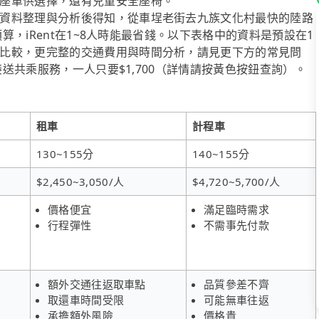
座車供選擇，還有兒童安全座椅。
資料整理與分析後得知，從車埕老街去九族文化村最快的陸路
預算，iRent在1~8人時能最省錢。以下表格中的資料是預設在1
比較，更完整的交通費用與時間分析，請見更下方的常見問
接送共乘服務，一人只要$1,700（詳情請按黃色按鈕查詢）。
租車
計程車
130~155分
140~155分
$2,450~3,050/人
$4,720~5,700/人
價格便宜
滿足臨時需求
行程彈性
不需事先付款
額外交通往返取車點
品質參差不齊
取還車時間受限
可能無車往返
承擔額外風險
價格貴