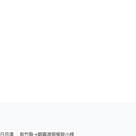
→日月潭
新竹縣→朝霧渡假餐飲小棧