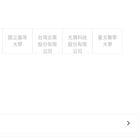
國立臺灣
台境企業
光寶科技
臺北醫學
大學
股份有限
股份有限
大學
公司
公司
費時，且難叫計程車前往高鐵站！從最早07:02一直到