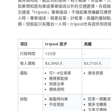
貴休假時間，飯店到府接送，有小轎車、休旅車、九
如果想知道包車或專車接送以外的交通選擇，在經過
交通是「tripool」專車接送，不過如果想兼顧花費
人時，專車接送、租車自駕、計程車、高鐵的優缺點
題。但假設只有獨自一人時，tripool也有提供到府
項目
tripool 旅步
高鐵
行程時間
125分
-
每人價格
$3,390/人
$3,710/人
優點
可1~8位乘客
乘坐舒適
哪裡都能接
保證出車
價格透明
缺點
無臨時叫車
旺季一票難求
不收現金
需多次轉乘
又貴又費時