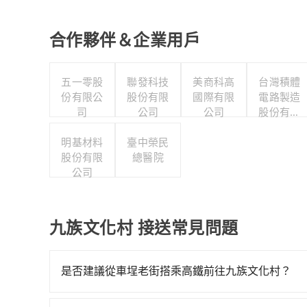
合作夥伴＆企業用戶
五一零股
聯發科技
美商科高
台灣積體
份有限公
股份有限
國際有限
電路製造
司
公司
公司
股份有限
公司
明基材料
臺中榮民
股份有限
總醫院
公司
九族文化村 接送常見問題
是否建議從車埕老街搭乘高鐵前往九族文化村？
若要從車埕老街搭高鐵前往九族文化村，高鐵較貴、