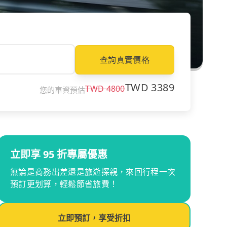
查詢真實價格
TWD
3389
TWD
4800
您的車資預估
立即享 95 折專屬優惠
無論是商務出差還是旅遊探親，來回行程一次
預訂更划算，輕鬆節省旅費！
立即預訂，享受折扣