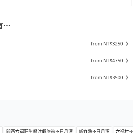
，旅步可能會根據行經的路線是否超過海拔1500公尺來進行
、出發前先與您進行確認，確保您明確知道所有的費用。我們
放心地享受旅步為您提供的服務。
有⋯
from NT$
3250
from NT$
4750
from NT$
3500
區
關西六福莊生態渡假旅館→日月潭
新竹縣→日月潭
六福村