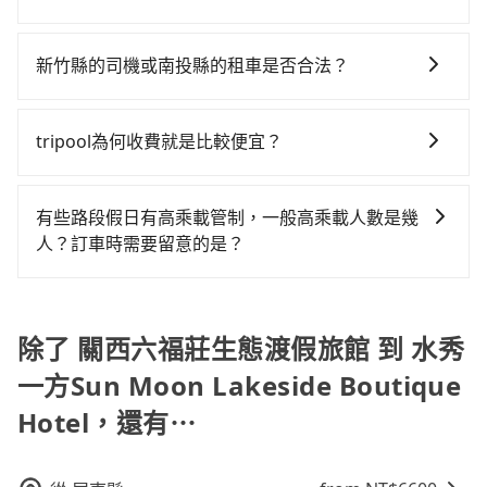
省高達$2,200。但如果你無法提前預約，或偏好臨時叫
來自於平假日、車款差異、抵達目的地後多久原路返
Lakeside Boutique Hotel (南投縣魚池鄉) 的目的地。
只要完成預約並付款完成，訂單就成立，tripool也保證
車，那要注意新竹縣僅有合法計程車約730輛，計程車密
回），雖已將eTag和可能的每小時40元路邊停車費用預
全程加上轉車時間共2小時35分鐘，假設一人獨行，交通
派車。在出發前一天晚上八點時，會透過電子郵件與簡
度為雙北的1.3%，也就是說要臨時叫到小黃的難度是台
估進去，但額外的汽車保險與可能的罰單都需自付。再
新竹縣的司機或南投縣的租車是否合法？
費總計3,710元。不過新竹縣領有合法執照的計程車僅有
訊提供司機的姓名、電話、車牌、車型等資訊，如在約
北或新北的80倍之多。如果當天或隔天也要原路返回，
者，和運的iRent只提供最基本的車型，如Toyota
700多輛，計程車的密度為雙北的1.3%，換句話說，臨
許多的Line群組或Facebook社團裡，有很多低價的白牌
定好的時間與上車地點沒有看到司機，可主動電話聯
水秀一方Sun Moon Lakeside Boutique Hotel所在的
Yaris、Prius C、Vios這類乘坐體驗較差的車款，如果人
時要叫小黃的難度是雙北大城市的80倍。但如果全程使
車、私家車或野雞車在招攬生意，這不僅是違法可能被
繫，可能原本約定的地點不適合暫停而改停靠在附近的
南投縣的計程車更難叫，該縣市僅有約342輛計程車，建
tripool為何收費就是比較便宜？
數超過四位，更是沒有較大的七人座或九人座可供選
用tripool並到府專車接送，則僅需花費約3,390元，費
警察臨檢並趕下車，出意外後保險公司更是不會提供任
位置。但如果遇到車輛故障或者前一趟車嚴重耽誤，
議事先做好規劃。綜合以上，無論在價格或服務品質
擇，而且無人租車最令人詬病的就是車況，打開車門才
時2小時27分鐘。選擇搭乘高鐵而不預約包車，不僅至少
對於平常就有在使用長程專車接送服務的乘客來說，第
何理賠，如果又遇到心術不正的司機，其犯罪行為可能
tripool會盡快改派以減少乘客等待的時間。
上，tripool都是你從關西六福莊生態渡假旅館到水秀一
發現仍有上一組乘客遺留的垃圾或者撞凹的車門仍未被
額外負擔320元車資，而且更會額外浪費8分鐘在轉乘與
一次使用tripool的會擔心價格比市價便宜不少，是不是
都無法監控或追查。最好別為了省小錢而冒上不必要的
有些路段假日有高乘載管制，一般高乘載人數是幾
方Sun Moon Lakeside Boutique Hotel的最佳選擇。
修理，每一次租車都好像在開樂透一樣。另外，偶爾也
等車上，現在還不馬上來預約tripool！
因為司機素質比較差、車上會有煙味、或者車齡過大，
風險。而tripool雇用的司機、使用的車輛以及配合的車
人？訂車時需要留意的是？
會遇到明明已經預約了時間但上一位用戶卻遲遲尚未歸
但事實恰恰相反。tripool不僅有嚴密的篩選機制，定期
行，一定符合台灣法律規定，除了司機擁有合法的職業
還，又或者要還車時卻偏偏找不到停車位，對於急著用
當某些特定路段塞車情況嚴重時，為了維持交通秩序和
淘汰顧客評分較低的司機，且車輛均要求5年內新車，司
駕駛執照以及良民證外，車輛一定投保最高300萬乘客
車或者要載其他乘客的人來說就有不小的風險。最後，
道路安全，政府會實施高乘載管制，限制只有符合以下
機也絕對不會在車內吸煙，於新冠肺炎期間也絕對全程
險。最好辨別叫的車是否合法，就看車牌的開頭，只要
雖然路邊隨租隨還看似方便，但實際使用時還是有其區
四種車輛可以通行：(一) 乘載3人(含駕駛和小孩)以上的
除了 關西六福莊生態渡假旅館 到 水秀
配戴口罩。tripool之所以能將價格壓在市價7~8折的主
不是R或T開頭的車，就一定是違法。
域的限制，實際可停靠的地點與你的上下車地點仍有段
小型車，(二) 大型客車，(三) 計程車，(四) 駕駛或乘客持
因來自於自行研發的AI車輛調度演算法，能有效降低空
距離，在遇到下雨天或者載行李時，就顯得非常不便。
一方Sun Moon Lakeside Boutique
有身心障礙證明、記者證或「高速公路高乘載管制」通
車率，也就是提高俗稱「回頭車」的比例。這不僅體現
Hotel，還有⋯
行證之小型車。如果您的出行路線會經過高乘載管制時
在成本的控制，更是在傳統旺季（年假、端午、中秋、
段和路段，建議最好配合至少兩名以上乘客。
雙十等）能用更少的司機來服務更多的旅客，意味著使
用到不熟悉的司機或者轉單給其他車行的情況比同行更