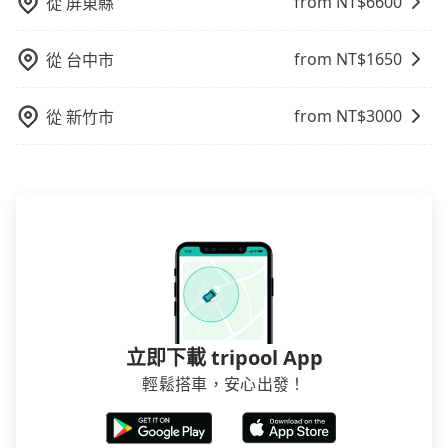
from NT$
6600
從
屏東縣
低，如此便反應在服務品質的控管會更佳。但tripool網
站上的價格是動態的，一般來說越早預訂價格越優，且
from NT$
1650
保證前一天中午以前均可全額取消退費，如已經決定好
從
台中市
要從關西六福莊生態渡假旅館去水秀一方Sun Moon
Lakeside Boutique Hotel，請儘早下訂以把握最划算的
from NT$
3000
從
新竹市
價格。
立即下載 tripool App
輕鬆搭車，安心出發！