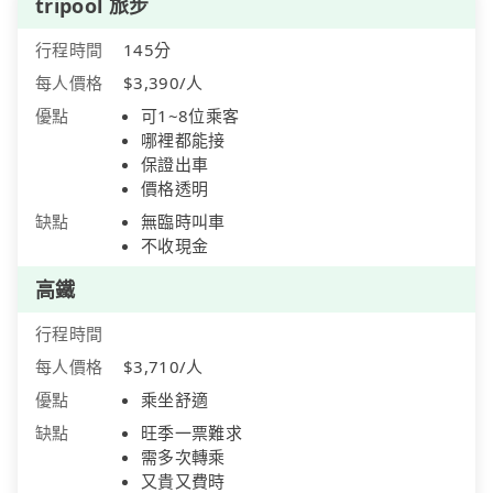
tripool 旅步
行程時間
145分
每人價格
$3,390/人
優點
可1~8位乘客
哪裡都能接
保證出車
價格透明
缺點
無臨時叫車
不收現金
高鐵
行程時間
每人價格
$3,710/人
優點
乘坐舒適
缺點
旺季一票難求
需多次轉乘
又貴又費時