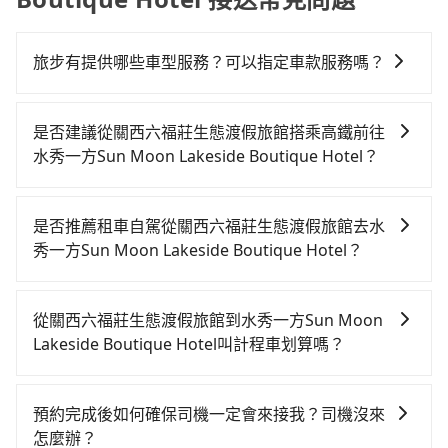
旅步有提供哪些車型服務？可以指定車款服務嗎？
旅步有提供小轎車、休旅車、九人座供您選擇，若您有
指定車款服務的需求，可以先將您的需先提供旅步，會
是否建議從關西六福莊生態渡假旅館搭乘高鐵前往
有專人回覆您。
水秀一方Sun Moon Lakeside Boutique Hotel？
若要從關西六福莊生態渡假旅館搭高鐵前往水秀一方Sun
Moon Lakeside Boutique Hotel，高鐵較貴、費時，
是否推薦租車自駕從關西六福莊生態渡假旅館去水
且難叫計程車前往高鐵站！從最早07:02一直到23:32，
秀一方Sun Moon Lakeside Boutique Hotel？
新竹-台中一天最多有61班次高鐵可搭乘。假設從關西六
如果你有台灣駕照且對自己駕駛技術有信心，且在車上
福莊生態渡假旅館 (新竹縣關西鎮) 前往最靠近的新竹高
時不需要閉目養神（因為要自己開車），最重要的是你
鐵站，叫一輛計程車花費約800元、車程約33分鐘。抵
從關西六福莊生態渡假旅館到水秀一方Sun Moon
當天就要來回，那在新竹路邊可隨租隨借的iRent應該是
達高鐵站後，步行進站、現場購票並於月台排隊的時間
Lakeside Boutique Hotel叫計程車划算嗎？
你最便宜選擇。註冊完iRent的app後，可以每小時
約15分鐘，再乘坐24~32分鐘（平均27分）的高鐵從新
如選擇小黃直達，在新竹可以透過app叫車的有55688台
$115~205承租小轎車，每公里再額外加收$3.2，從關西
竹站前往台中高鐵站，每人票價410元，再用10分鐘出
灣大車隊、Uber、Line Taxi、Yoxi等。依照里程跳錶計
六福莊生態渡假旅館到水秀一方Sun Moon Lakeside
站、等待車站前排班的計程車，搭上小黃後約花70分
預約完成後如何確保司機一定會來接我？司機沒來
算，價格約為4,695~5,600元間，但如改預約tripool可
Boutique Hotel的花費預估為$2,450~3,050（金額差異
鐘、車費2,500元後，抵達水秀一方Sun Moon
怎麼辦？