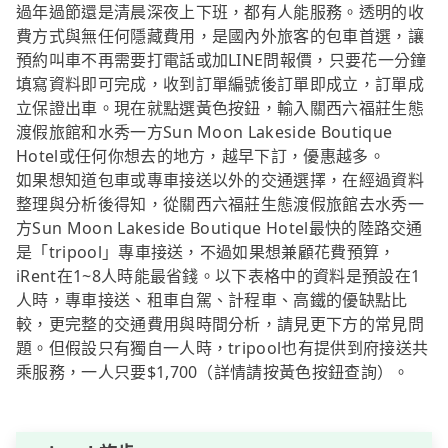
過年過節還是清晨深夜上下班，都有人能服務。透明的收
費方式與無任何隱藏費用，是國內外旅客的包車首選，讓
預約叫車不再需要打電話或加LINE問報價，只要花一分鐘
填寫資料即可完成，收到訂單編號後訂單即成立，訂單成
立保證出車。現在就點選黃色按鈕，輸入關西六福莊生態
渡假旅館和水秀一方Sun Moon Lakeside Boutique
Hotel或任何你想去的地方，越早下訂，優惠越多。
如果想知道包車或專車接送以外的交通選擇，在經過資料
整理與分析後得知，從關西六福莊生態渡假旅館去水秀一
方Sun Moon Lakeside Boutique Hotel最快的陸路交通
是「tripool」專車接送，不過如果想兼顧花費預算，
iRent在1~8人時能最省錢。以下表格中的資料是預設在1
人時，專車接送、租車自駕、計程車、高鐵的優缺點比
較，更完整的交通費用與時間分析，請見更下方的常見問
題。但假設只有獨自一人時，tripool也有提供到府接送共
乘服務，一人只要$1,700（詳情請按黃色按鈕查詢）。