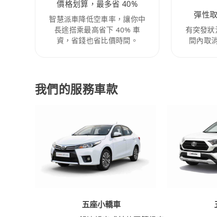
價格划算，最多省 40%
彈性
智慧派車降低空車率，讓你中
長途搭乘最高省下 40% 車
有突發狀
資，省錢也省比價時間。
間內取
我們的服務車款
五座小轎車