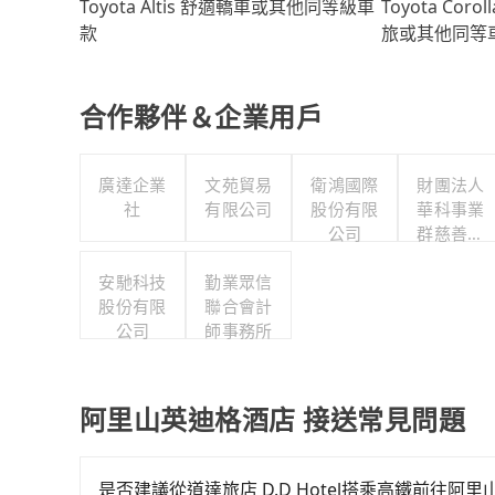
Toyota Coro
Toyota Altis 舒適轎車或其他同等級車
旅或其他同等
款
合作夥伴＆企業用戶
廣達企業
文苑貿易
衛鴻國際
財團法人
社
有限公司
股份有限
華科事業
公司
群慈善基
金會
安馳科技
勤業眾信
股份有限
聯合會計
公司
師事務所
阿里山英迪格酒店 接送常見問題
是否建議從道達旅店 D.D Hotel搭乘高鐵前往阿