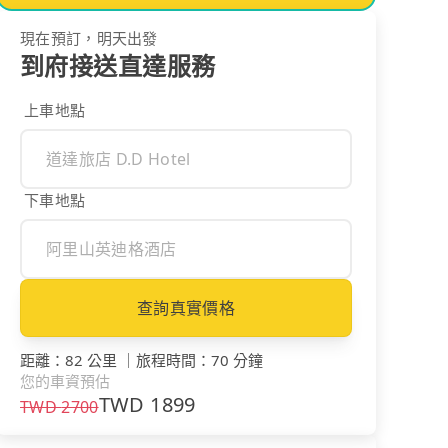
現在預訂，明天出發
到府接送直達服務
上車地點
下車地點
查詢真實價格
距離
：
82 公里
｜
旅程時間
：
70 分鐘
您的車資預估
TWD
1899
TWD
2700