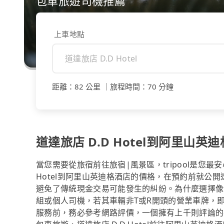
包車旅遊司機推薦
上車地點
距離
：
82 公里
｜
旅程時間
：
70 分鐘
道達旅店 D.D Hotel到阿里山英
當您需要從旅宿前往旅宿|風景區，tripool是您
Hotel到阿里山英迪格酒店的價格，在預約前就公
避免了傳統現金交易可能發生的糾紛。為什麼選擇像t
組或個人司機，若其車輛非T或R開頭的營業車牌，
服務前，務必參考網路評價，一個擁有上千則評論的