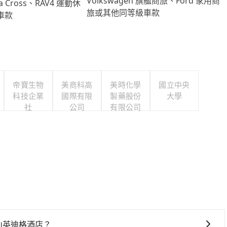
Volkswagen 旗艦商旅、Ford 家用商
lla Cross、RAV4 運動休
旅或其他同等級車款
車款
帝寶生物
美商科高
美時化學
國立中央
科技企業
國際有限
製藥股份
大學
社
公司
有限公司
里山英迪格酒店？