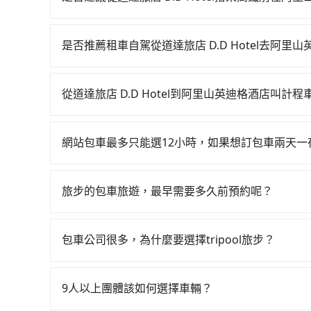
從道達旅店 D.D Hotel搭高鐵去阿里山英迪
往高鐵站！台南-嘉義雖然一天最多時有60班車次，從
是否推薦租車自駕從道達旅店 D.D Hotel去阿里
其他交通方案。假設從道達旅店 D.D Hotel (
如果你有台灣駕照且對自己駕駛技術有信心，且在
元、車程約33分鐘。抵達高鐵站後，步行進站、現場
天就要來回，那在台南路邊可隨租隨借的iRent應該
均18分）的高鐵從台南站前往嘉義高鐵站，每人票
從道達旅店 D.D Hotel到阿里山英迪格酒店叫計
$115~205承租小轎車，每公里再額外加收$3.2，
小黃後約花41分鐘、車費700元後，抵達阿里山英迪
如選擇小黃直達，在台南可以透過app叫車的有55688台
$1,250~1,800（金額差異來自於平假日、車款
時52分鐘，假設4位同行，高鐵加轉乘之平均每人花
到車，也可考慮打電話至台南市中西區當地唯一的
時40元路邊停車費用預估進去，但額外的汽車保險與
輛，計程車的密度為雙北的4.6%，換句話說，臨
網站包車最多只能選12小時，如果想訂包車兩天
格約為1,695~2,000元間，若改選tripoo
車型，如Toyota Yaris、Prius C、Vio
黃了，台南市少部分小黃司機不按表收費，看乘客是外
旅步的包車服務是以一天一張訂單的方式計算，如
要注意台南市僅有合法計程車約4,140輛，計程車
或九人座可供選擇，而且無人租車最令人詬病的就
府專車接送，則每人平均花費約470元，費時1小
行程。另外，目前旅步只提供接送服務，暫不提供
新北的20倍之多。如果當天或隔天也要原路返回
的車門仍未被修理，每一次租車都好像在開樂透一
旅步的包車旅遊，最早需要多久前預約呢？
擔60元車資，而且更會額外浪費42分鐘在轉乘與等車
約325輛計程車，建議事先做好規劃。再加上台南
遲遲尚未歸還，又或者要還車時卻偏偏找不到停車
車，也可參考tripool的拼車共乘服務，最多可再節
當您的行程確定後，建議盡早預訂包車服務，因為
最好先上網預約，以免當場被坑受騙。雖然道達旅店 
險。最後，雖然路邊隨租隨還看似方便，但實際使
不妨趁早訂購，享受更划算的價格。
但當你們人數超過四位時，叫兩輛計程車的費用就貴了，
包車公司很多，為什麼要選擇tripool旅步？
點仍有段距離，在遇到下雨天或者載行李時，就顯
旅步提供多種車型，從轎車、休旅車到九人座，讓
途安全無憂，我們的司機都是專業且可靠的職業駕
9人以上團體該如何選擇車輛？
費用，且還提供優於其他業者更彈性的取消政策，