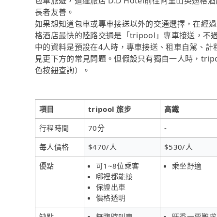
包車旅遊，道達旅店 D.D Hotel前往阿里山英迪
長者友善。
如果想知道包車或專車接送以外的交通選擇，在經過資料
格酒店最快的陸路交通是「tripool」專車接送，不
中的資料是預設在4人時，專車接送、租車自駕、計
見更下方的常見問題。但假設只有獨自一人時，trip
色按鈕查詢）。
項目
tripool 旅步
高鐵
行程時間
70分
-
每人價格
$470/人
$530/人
優點
可1~8位乘客
乘坐舒適
哪裡都能接
保證出車
價格透明
缺點
無臨時叫車
旺季一票難求