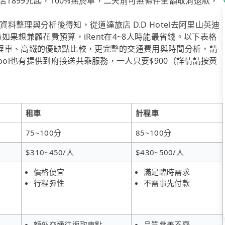
格酒店1899元起，100%無菸車，二天前可無條件全額取消退款，
整理與分析後得知，從道達旅店 D.D Hotel去阿里山英迪
過如果想兼顧花費預算，iRent在4~8人時能最省錢。以下表格
程車、高鐵的優缺點比較，更完整的交通費用與時間分析，請
ool也有提供到府接送共乘服務，一人只要$900（詳情請按黃
租車
計程車
75~100分
85~100分
$310~450/人
$430~500/人
價格便宜
滿足臨時需求
行程彈性
不需事先付款
額外交通往返取車點
品質參差不齊