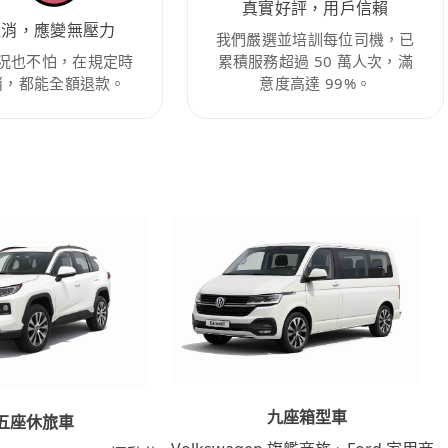
真實好評，用戶信賴
取消，應變無壓力
我們嚴選並培訓每位司機，已
況也不怕，在規定時
累積服務超過 50 萬人次，滿
消，都能全額退款。
意度高達 99%。
九座箱型車
五座休旅車