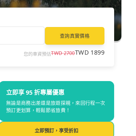
查詢真實價格
TWD
1899
TWD
2700
您的車資預估
立即享 95 折專屬優惠
無論是商務出差還是旅遊探親，來回行程一次
預訂更划算，輕鬆節省旅費！
立即預訂，享受折扣