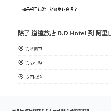
在Line群組或Facebook社團裡，有司機標榜
郊區，我們都可以為您提供最佳的旅遊體驗。所以，如
客車最多座位數量就是9人，如扣掉司機就只能乘坐
值得信任的不二選擇！
如果親子出遊，搭旅步適合嗎？
型巴士或大型遊覽車。非法改裝的車輛，不僅與車
適合的，另外旅步也特別為您心愛的寶貝準備了兒童座
車終止行程事小，如果發生意外，保險公司可不予
出遊時安全更有保障。
上。通常人數沒有超過10位，建議預約一台九人座
除了 道達旅店 D.D Hotel 到
比較方便。但也有例外，比方說有些山區或路段是
從
桃園市
從
彰化縣
從
南投縣
更多從 道達旅店 D.D Hotel 附近出發的路線