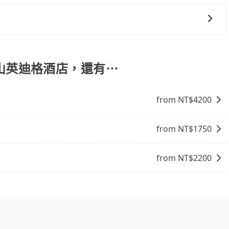
能提供乘坐9人以上之廂型車，其實屬違法。在現行法律下，營業小
果您正在尋找一家可靠的包車公司，tripool旅步絕對是您
8位乘客，如果要10人以上就是營業大客車的範疇，也就是中
輛行照不符，連司機的駕照都會不符。在路上被警察盤查請下
椅及兒童用增高墊供您選購(租借300元/個)，讓您和孩子
賠償就事大了。千萬別為了省小錢而把朋友親人的安全給賭
與一台小轎車比較划算，如人數超過12位就一定是叫一台中巴
 阿里山英迪格酒店，還有⋯
禁止大客車通行的，建議在預定時最好先與車行或平台確認。
from NT$
4200
from NT$
1750
from NT$
2200