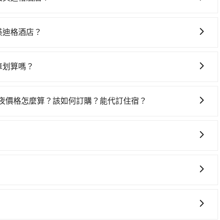
格酒店絕非最佳選擇，高鐵較貴、費時、轉車麻煩，且難叫計程車前
最早06:03到23:08，過了末班車到清晨的時段，還是要找
山英迪格酒店？
台南市中西區) 前往最靠近的台南高鐵站，叫一輛計程車花費約300
車上時不需要閉目養神（因為要自己開車），最重要的是你當
購票並於月台排隊的時間約15分鐘，再乘坐17~20分鐘（平
是你最便宜選擇。註冊完iRent的app後，可以每小時
價280元，再用5分鐘出站、等待車站前排班的計程車，搭上
程車划算嗎？
從道達旅店 D.D Hotel到阿里山英迪格酒店的花費預估為
格酒店 (嘉義縣番路鄉) 的目的地。全程加上轉車時間共1小
灣大車隊、Uber、Line Taxi、Yoxi等，如果在路邊攔不
差異、抵達目的地後多久原路返回），雖已將eTag和可能的每小
費為530元。不過台南市領有合法執照的計程車僅有4,100多
計程車行-一成計程汽車行等叫車看看。依照里程跳錶計算，價
可能的罰單都需自付。再者，和運的iRent只提供最基本的
時要叫小黃的難度是雙北大城市的20倍。縱使幸運攔到一輛小
一夜價格怎麼算？該如何訂購？能代訂住宿？
l的專車服務可再更便宜。但如果你無法提前預約，或偏好臨時叫車，那
s這類乘坐體驗較差的車款，如果人數超過四位，更是沒有較大的七人座
地人便漫天喊價或恣意繞路。但如果全程使用tripool並到
果您需要連續兩天的包車服務，可以在官網上分開預定兩天的
密度為雙北的4.6%，也就是說要臨時叫到小黃的難度是台北或
是車況，打開車門才發現仍有上一組乘客遺留的垃圾或者撞凹
時10分鐘。選擇搭乘高鐵而不預約包車，不僅每人至少額外負
代訂住宿服務。
，阿里山英迪格酒店所在的嘉義縣的計程車更難叫，該縣市僅有
樣。另外，偶爾也會遇到明明已經預約了時間但上一位用戶卻
上，現在還不馬上來預約tripool！如果你是三人以下要乘
市有些計程車司機不按錶計費，約有17%會採現場議價，建議
位，對於急著用車或者要載其他乘客的人來說就有不小的風
省50%的交通費用。
旅步提供早鳥優惠，您越早預訂就能享有更優惠的價格。所以
D.D Hotel到阿里山英迪格酒店的跳表小黃可能較為便宜，
用時還是有其區域的限制，實際可停靠的地點與你的上下車地
改預約一輛tripool的九人座廂型車最高可省$900。
得非常不便。
您可以依照您行程人數的需求進行選擇。此外，為確保您的旅
駛。關於價格，旅步官網可一鍵即時查價，所示價格絕無隱藏
讓您在規劃行程時能更無後顧之憂。無論您是要前往市區還是