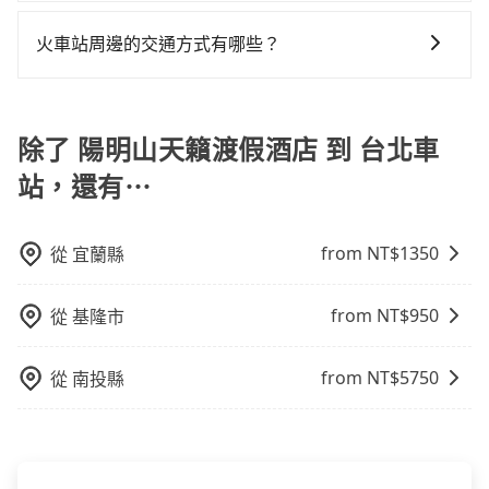
上下車地點仍有段距離，在遇到下雨天或者載行李時，
可以的，當您的旅程需要穿越山區或是高海拔地區時，
比較寬鬆且不介意耗時轉乘可選大眾運輸或較貴的計程
就顯得非常不便。
旅步可能會根據行經的路線是否超過海拔1500公尺來進
車。 旅行人數：人數多時包車較方便舒適且每個人攤提
火車站周邊的交通方式有哪些？
行額外的費用收取。但是，這些費用會在您下訂單後、
下來的車資也比較便宜，人數少可搭乘大眾運輸或計程
火車站通常是城市的交通樞紐，以下是火車站常見交通
出發前先與您進行確認，確保您明確知道所有的費用。
車。 時間：需在特定時間到達目的地可選包車或計程
方式： 公車或客運：乘坐公車或客運到達或離開火車
我們會透過Email的方式向您說明收費細節，讓您能更放
車，不趕時間即可選用大眾運輸。 便利性：需要便利性
站，相對便宜經濟。 計程車：乘坐計程車到達或離開火
除了 陽明山天籟渡假酒店 到 台北車
心地享受旅步為您提供的服務。
和方便性可選包車和計程車，喜歡探險和體驗當地文化
車站，方便快捷但昂貴。 捷運/輕軌：通過捷運或輕軌到
則可搭乘大眾運輸。
站，還有⋯
達或離開火車站，快捷便利。 包車：預定包車到達或離
開火車站，是最便利的，無需與人共乘、快速抵達。
from NT$
1350
從
宜蘭縣
from NT$
950
從
基隆市
from NT$
5750
從
南投縣