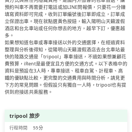
費方式與無任何隱藏費用，是國內外旅客的包車首選，讓
預約叫車不再需要打電話或加LINE問報價，只要花一分鐘
填寫資料即可完成，收到訂單編號後訂單即成立，訂單成
立保證出車。現在就點選黃色按鈕，輸入陽明山天籟渡假
酒店和台北車站或任何你想去的地方，越早下訂，優惠越
多。
如果想知道包車或專車接送以外的交通選擇，在經過資料
整理與分析後得知，從陽明山天籟渡假酒店去台北車站最
快的陸路交通是「tripool」專車接送，不過如果想兼顧花
費預算，iRent是最便宜且方便的交通方式。以下表格中的
資料是預設在3人時，專車接送、租車自駕、計程車、高
鐵的優缺點比較，更完整的交通費用與時間分析，請見更
下方的常見問題。但假設只有獨自一人時，tripool也有提
供到府接送共乘服務。
tripool 旅步
行程時間
55分