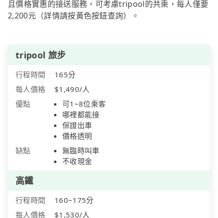
且價格實惠的接送服務，可考慮tripool的共乘，每人僅要
2,200元（詳情請按黃色按鈕查詢）。
tripool 旅步
行程時間
165分
每人價格
$1,490/人
優點
可1~8位乘客
哪裡都能接
保證出車
價格透明
缺點
無臨時叫車
不收現金
高鐵
行程時間
160~175分
每人價格
$1,530/人