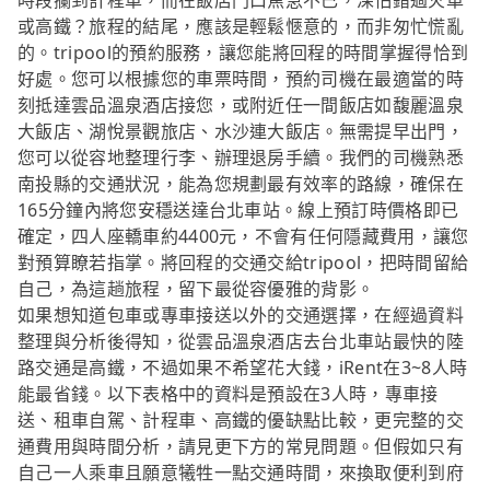
時段攔到計程車，而在飯店門口焦急不已，深怕錯過火車
或高鐵？旅程的結尾，應該是輕鬆愜意的，而非匆忙慌亂
的。tripool的預約服務，讓您能將回程的時間掌握得恰到
好處。您可以根據您的車票時間，預約司機在最適當的時
刻抵達雲品溫泉酒店接您，或附近任一間飯店如馥麗溫泉
大飯店、湖悅景觀旅店、水沙連大飯店。無需提早出門，
您可以從容地整理行李、辦理退房手續。我們的司機熟悉
南投縣的交通狀況，能為您規劃最有效率的路線，確保在
165分鐘內將您安穩送達台北車站。線上預訂時價格即已
確定，四人座轎車約4400元，不會有任何隱藏費用，讓您
對預算瞭若指掌。將回程的交通交給tripool，把時間留給
自己，為這趟旅程，留下最從容優雅的背影。
如果想知道包車或專車接送以外的交通選擇，在經過資料
整理與分析後得知，從雲品溫泉酒店去台北車站最快的陸
路交通是高鐵，不過如果不希望花大錢，iRent在3~8人時
能最省錢。以下表格中的資料是預設在3人時，專車接
送、租車自駕、計程車、高鐵的優缺點比較，更完整的交
通費用與時間分析，請見更下方的常見問題。但假如只有
自己一人乘車且願意犧牲一點交通時間，來換取便利到府