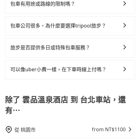
椅及兒童用增高墊供您選購(租借300元/個)，讓您和孩子
元間，但如改預約tripool可省高達$4,700。但如果你無
返回），雖已將eTag和可能的每小時40元路邊停車費用
包車有用途或路線的限制嗎？
合法執照的計程車僅有300多輛，計程車的密度為雙北的
出遊時安全更有保障。
法提前預約，或偏好臨時叫車，那要注意南投縣僅有合
預估進去，但額外的汽車保險與可能的罰單都需自付。
0.2%，換句話說，臨時要叫小黃的難度是雙北大城市的
不管是從雲品溫泉酒店前往台北車站或是全台灣任何地
法計程車約340輛，計程車密度為雙北的0.2%，也就是
再者，和運的iRent只提供最基本的車型，如Toyota
500倍，且雲品溫泉酒店並未位於市區，可能根本無車可
方，只要是長途交通且途中遵守台灣法律，無論是清明
說要臨時叫到小黃的難度是台北或新北的500倍之多。再
包車公司很多，為什麼要選擇tripool旅步？
Yaris、Prius C、Vios這類乘坐體驗較差的車款，如果人
攔。縱使幸運攔到一輛小黃了，南投縣少部分小黃司機
掃墓、包車旅遊、參加喜宴/喪禮、就醫回診、登山露
加上南投縣有些計程車司機不按錶計費，約有58%會採
數超過四位，更是沒有較大的七人座或九人座可供選
不按表收費，看乘客是外地人便漫天喊價或恣意繞路。
旅步提供多種車型，從轎車、休旅車到九人座，讓您可
營、學生搬家、投票返鄉、商務出差、貴賓來訪、寵物
現場議價，建議最好先上網預約，以免當場被坑受騙。
擇，而且無人租車最令人詬病的就是車況，打開車門才
但如果全程使用tripool並到府專車接送，則每人平均花
以依照您行程人數的需求進行選擇。此外，為確保您的
檢疫、預約叫車、機場接送、定期洗腎、包月上下班，
旅步是否提供多日或特殊包車服務？
綜合以上，無論在價格或服務品質上，tripool都是你從
發現仍有上一組乘客遺留的垃圾或者撞凹的車門仍未被
費約1,490元，費時2小時46分鐘。長距離移動確實搭乘
旅途安全無憂，我們的司機都是專業且可靠的職業駕
或者任何跨縣市接送的需求，tripool都能滿足你。乘車
雲品溫泉酒店到台北車站的最佳選擇。
修理，每一次租車都好像在開樂透一樣。另外，偶爾也
高鐵可以比坐車快4分鐘，但卻要額外支出約120元的交
若您有多日或特殊包車需求，您可以先來信旅步，會有
駛。關於價格，旅步官網可一鍵即時查價，所示價格絕
前一天下午五點以前完成預約，隔天保證出車。如需公
會遇到明明已經預約了時間但上一位用戶卻遲遲尚未歸
通費，所以對於不是這麼趕時間的人來說，預約tripool
專人回覆您。
無隱藏費用，且還提供優於其他業者更彈性的取消政
司報帳打統編，在結帳時可以受理，並於乘車後一週內
可以像uber小費一樣，在下車時線上付嗎？
還，又或者要還車時卻偏偏找不到停車位，對於急著用
還是比較划算的。如果你僅有兩位乘車，也可參考
策，讓您在規劃行程時能更無後顧之憂。無論您是要前
寄出電子收據。
車或者要載其他乘客的人來說就有不小的風險。最後，
tripool的拼車共乘服務，最多可再節省50%的交通費
因為旅步車資是採預定時即時付款，所以小費的部份，
往市區還是郊區，我們都可以為您提供最佳的旅遊體
雖然路邊隨租隨還看似方便，但實際使用時還是有其區
用。
可以在下車前用現金支付給司機就可以了。
驗。所以，如果您正在尋找一家可靠的包車公司，
域的限制，實際可停靠的地點與你的上下車地點仍有段
除了 雲品溫泉酒店 到 台北車站，還
tripool旅步絕對是您值得信任的不二選擇！
距離，在遇到下雨天或者載行李時，就顯得非常不便。
有⋯
from NT$
1100
從
桃園市