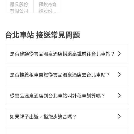
器具股份
獅銳奇媒
有限公司
體股份有
限公司台
灣分公司
台北車站 接送常見問題
是否建議從雲品溫泉酒店搭乘高鐵前往台北車站？
若要從雲品溫泉酒店搭高鐵前往台北車站，高鐵省時、
較貴，且難叫計程車前往高鐵站！從最早06:05一直到
是否推薦租車自駕從雲品溫泉酒店去台北車站？
23:03，台中-台北一天最多有105班次高鐵可搭乘。假設
如果你有台灣駕照且對自己駕駛技術有信心，且在車上
從雲品溫泉酒店 (南投縣魚池鄉) 前往最靠近的台中高鐵
時不需要閉目養神（因為要自己開車），最重要的是你
站，叫一輛計程車花費約2,500元、車程約70分鐘。抵達
從雲品溫泉酒店到台北車站叫計程車划算嗎？
當天就要來回，那在南投路邊可隨租隨借的iRent應該是
高鐵站後，步行進站、現場購票並於月台排隊的時間約
如選擇小黃直達，在南投可以透過app叫車的有55688台
你最便宜選擇。註冊完iRent的app後，可以每小時
20分鐘，再乘坐43~69分鐘（平均57分）的高鐵從台中
灣大車隊和Yoxi，如果在路邊攔不到車，也可考慮打電
$115~205承租小轎車，每公里再額外加收$3.2，從雲品
站前往台北高鐵站，每人票價700元，再用15分鐘出
如果親子出遊，搭旅步適合嗎？
話至南投縣魚池鄉當地唯一的計程車行-日月星光計程車
溫泉酒店到台北車站的花費預估為$3,100~3,750（金額
站。全程加上轉車時間共2小時42分鐘，假設3位同行，
適合的，另外旅步也特別為您心愛的寶貝準備了兒童座
等叫車看看。依照里程跳錶計算，價格約為6,100~9,200
差異來自於平假日、車款差異、抵達目的地後多久原路
高鐵加轉乘之平均每人花費為1,530元。不過南投縣領有