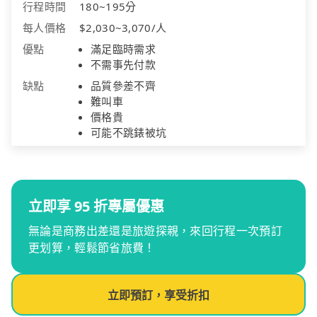
行程時間
180~195分
每人價格
$2,030~3,070/人
優點
滿足臨時需求
不需事先付款
缺點
品質參差不齊
難叫車
價格貴
可能不跳錶被坑
立即享 95 折專屬優惠
無論是商務出差還是旅遊探親，來回行程一次預訂
更划算，輕鬆節省旅費！
立即預訂，享受折扣