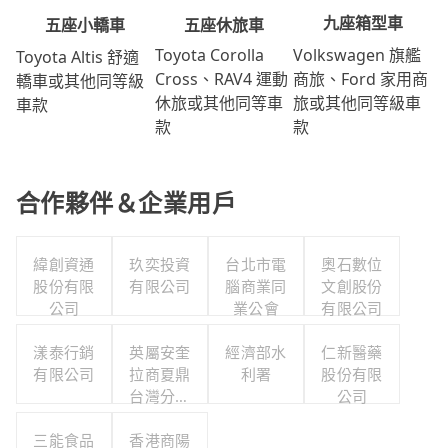
九座箱型車
五座休旅車
五座小轎車
Volkswagen 旗艦
Toyota Corolla
Toyota Altis 舒適
商旅、Ford 家用商
Cross、RAV4 運動
轎車或其他同等級
旅或其他同等級車
休旅或其他同等車
車款
款
款
合作夥伴＆企業用戶
緯創資通
玖奕投資
台北市電
奧石數位
股份有限
有限公司
腦商業同
文創股份
公司
業公會
有限公司
漾泰行銷
英屬安奎
經濟部水
仁新醫藥
有限公司
拉商夏鼎
利署
股份有限
台灣分公
公司
司
三能食品
香港商陽