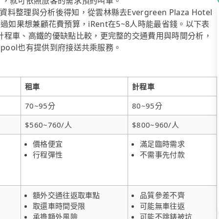
車」，就可依照旅客的需求預約叫車。
與分析後得知，從雲林縣去Evergreen Plaza Hotel
送，不過如果想兼顧花費預算，iRent在5~8人時能最省錢。以下表
計程車、高鐵的優缺點比較，更完整的交通費用與時間分析，
pool也有提供到府接送共乘服務。
租車
計程車
70~95分
80~95分
$560~760/人
$800~960/人
價格便宜
滿足臨時需求
行程彈性
不需事先付款
額外交通往返取車點
品質參差不齊
取還車時間受限
可能無車往返
承擔額外風險
可能不跳錶被坑