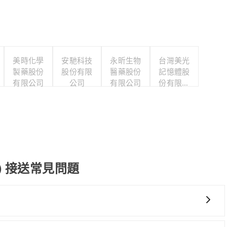
美時化學
安馳科技
永昕生物
台灣美光
製藥股份
股份有限
醫藥股份
記憶體股
有限公司
公司
有限公司
份有限公
司
nan) 接送常見問題
服務，依據旅客的需求來安排。旅客可立即在官網進行價格試