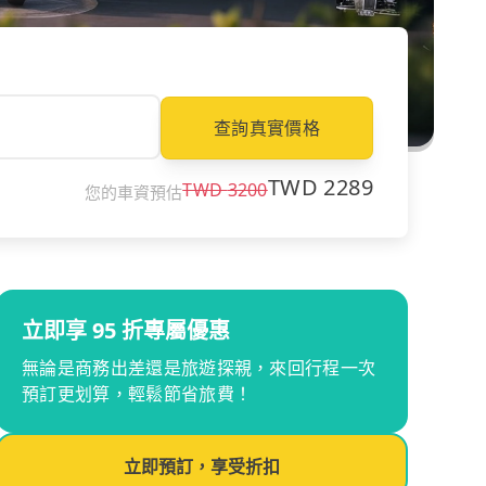
查詢真實價格
TWD
2289
TWD
3200
您的車資預估
立即享 95 折專屬優惠
無論是商務出差還是旅遊探親，來回行程一次
預訂更划算，輕鬆節省旅費！
立即預訂，享受折扣