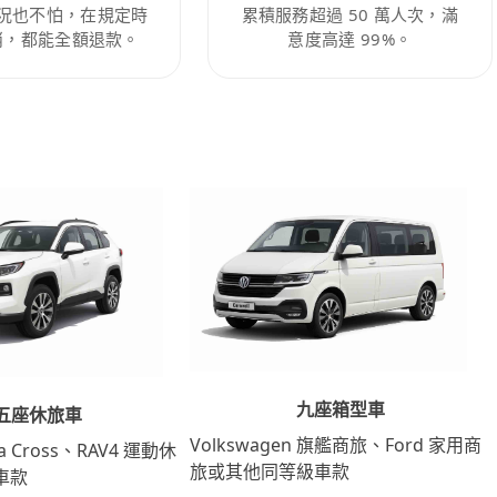
況也不怕，在規定時
累積服務超過 50 萬人次，滿
消，都能全額退款。
意度高達 99%。
九座箱型車
五座休旅車
Volkswagen 旗艦商旅、Ford 家用商
lla Cross、RAV4 運動休
旅或其他同等級車款
車款