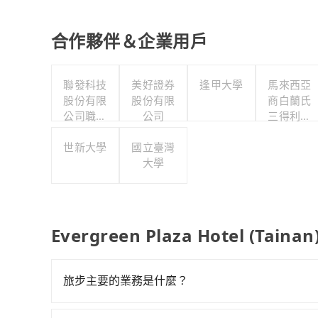
合作夥伴＆企業用戶
聯發科技
美好證券
逢甲大學
馬來西亞
股份有限
股份有限
商白蘭氏
公司職工
公司
三得利股
福利委員
份有限公
世新大學
會
國立臺灣
司台灣分
大學
公司
Evergreen Plaza Hotel (Tai
旅步主要的業務是什麼？
旅步主要的業務是為旅客提供包車旅遊或專車接送