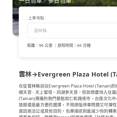
一日包車／多日包車
上車地點
距離
：
96 公里
｜
旅程時間
：
66 分鐘
雲林→Evergreen Plaza Hotel (
在從雲林縣前往Evergreen Plaza Hotel (
順天宮 - 天上聖母、四湖參天宮，但如想盡快入住飯店/民宿，在
(Tainan)周邊的熱門景點如仁和路夜市、台南
旅遊還是最方便的選擇，不用煩惱停車問題又可彈性安排。假如你去
是因商洽公或其他目的，包車接送則能減少你的轉乘