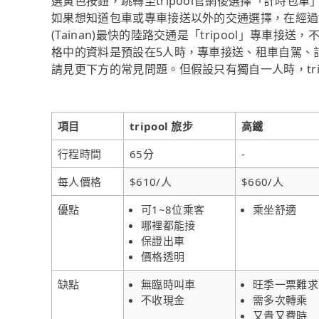
選黃色按鈕，跳轉至tripool官網後選擇「計時包
如果想知道包車或專車接送以外的交通選擇，在經過資料整理
(Tainan)最快的陸路交通是「tripool」專車接
格中的資料是預設在5人時，專車接送、租車自駕、
請見更下方的常見問題。但假設只有獨自一人時，tri
項目
tripool 旅步
高鐵
行程時間
65分
-
每人價格
$610/人
$660/人
優點
可1~8位乘客
乘坐舒適
哪裡都能接
保證出車
價格透明
缺點
無臨時叫車
旺季一票難求
不收現金
需多次轉乘
又貴又費時