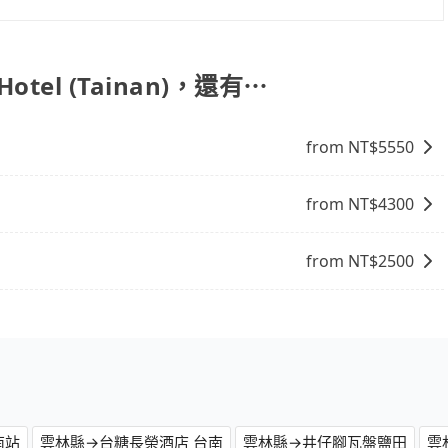
饋或未來換取免費的住房。台灣人常用的線上訂房平台有
包車的便利性和彈性，探訪更多的景點，並且可以按照自己的
、Expedia.com、Trip.com等。正常來說，線上刷卡付款完後預定
周邊的文化和風俗，品嚐當地的美食，與當地人交流，深入體
付款完畢，一切都能在網路上操作。但有些較冷門或規模較小
找當地導遊或者向當地居民請教，了解更多的深度資訊和內
Hotel (Tainan)，還有⋯
象，便有可能到了現場卻沒房可住的窘境，所以在預定時要不
富自己的旅程。
電話與飯店確認。預訂民宿方面，如不怕麻煩，有些時候直接
點就是多數要匯款並再人工確認。假如不介意多花一點錢省下
from NT$
5550
b都值得推薦。
from NT$
4300
from NT$
2500
南站
雲林縣→台糖長榮酒店 台南
雲林縣→井仔腳瓦盤鹽田
雲