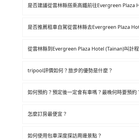
算，價格清楚透明且沒有隱藏費用。
是否建議從雲林縣搭乘高鐵前往Evergreen Plaza Hote
若要從雲林縣搭高鐵前往Evergreen Plaza Ho
鐵站！不過從最早一班車06:47到末班車23:12
是否推薦租車自駕從雲林縣去Evergreen Plaza Hotel
那就該考慮預約專車接送。假設從雲林縣土庫鎮前往
如果你有台灣駕照且對自己駕駛技術有信心，且在
20分鐘。抵達高鐵站後，步行進站、現場購票並於月
天就要來回，那在雲林路邊可隨租隨借的iRent應該
高鐵從雲林站前往台南高鐵站，每人票價420元，
從雲林縣到Evergreen Plaza Hotel (Tainan)
$115~205承租小轎車，每公里再額外加收$3.2，從雲林縣（
25分鐘、車費300元後，抵達Evergreen Plaza H
如選擇小黃直達，在雲林可以透過app叫車的有55
費預估為$1,400~1,900（金額差異來自於平假
小時32分鐘，假設5位同行，高鐵加轉乘之平均每人
達汽車行等叫車看看。依照里程跳錶計算，價格約為1,9
能的每小時40元路邊停車費用預估進去，但額外的汽
輛，計程車的密度為雙北的0.4%，換句話說，臨時
tripool評價如何？旅步的優勢是什麼？
但如果你無法提前預約，或偏好臨時叫車，那要注意
最基本的車型，如Toyota Yaris、Prius C
黃了，雲林縣少部分小黃司機不按表收費，看乘客是外
根據google的評價，tripool的服務品質整
0.4%，也就是說要臨時叫到小黃的難度是台北或新
的七人座或九人座可供選擇，而且無人租車最令人
府專車接送，則每人平均花費約610元，費時1小
外，tripool司機專業的駕駛和親切服務態度也
的計程車也不是這麼好叫，建議事先做好規劃。再加
或者撞凹的車門仍未被修理，每一次租車都好像在
如何預約？預定後一定會有車嗎？最晚何時要預約
50元車資，而且更會額外浪費26分鐘在轉乘與等車上
前一日凌晨6點前取消均可無條件全額退費的承諾
價，建議最好先上網預約，以免當場被坑受騙。雖然雲林縣到Ev
位用戶卻遲遲尚未歸還，又或者要還車時卻偏偏找
車，也可參考tripool的拼車共乘服務，最多可再節
如要預約從雲林縣前往Evergreen Plaza Hot
較為便宜，但當你們人數超過四位時，叫兩輛計程車的
小的風險。最後，雖然路邊隨租隨還看似方便，但
三秒內即可查到真實價格，照著步驟填寫完乘客資
$1,000。
怎麼訂房最便宜？
下車地點仍有段距離，在遇到下雨天或者載行李時
機上收到簡訊以及電子郵件確認信，如此就完成預
現在旅客預訂飯店已經很少透過旅行社，大多是透過OTA (
SMS和EMAIL提供。一旦付款完畢，tripoo
區、價位、人數、特殊需求來搜尋適合的旅店與房型
越低價，如臨時需要，前一天傍晚五點前仍會收單
如何使用包車深度探訪周邊景點？