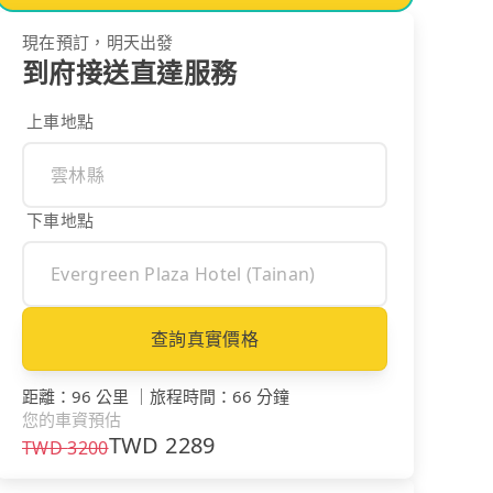
現在預訂，明天出發
到府接送直達服務
上車地點
下車地點
查詢真實價格
距離
：
96 公里
｜
旅程時間
：
66 分鐘
您的車資預估
TWD
2289
TWD
3200