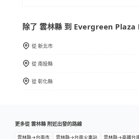
或者使用特定的信用卡，還可以累積點數做現金回
使用包車進行深度探訪周邊景點時，可以充分利用
Booking.com、Agoda.com、Hotels.com
節奏和時間進行遊覽。除了景點本身，還可以體驗
就完成，事先不用電話確認空房，事後也不用告知
驗當地的生活和文化。在探訪景點時，可以積極尋
除了 雲林縣 到 Evergreen Plaza 
的飯店，有可能再多平台同時上架而發生超賣的現
幕，並且可以在旅途中收集更多的故事和經驗，豐
選擇評分高、評論多的飯店，不然就是還要再人工
打電話問的價格可能比民宿訂房網來得便宜，但缺
從
新北市
這些瑣碎的事，台灣本土的AsiaYo或者國際Airbn
從
南投縣
從
彰化縣
更多從 雲林縣 附近出發的路線
雲林縣→台南市
雲林縣→台南火車站
雲林縣→高鐵台