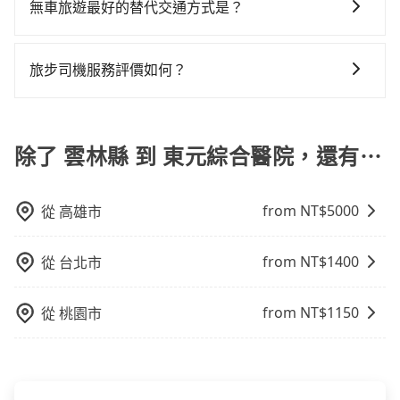
道路安全，政府會實施高乘載管制，限制只有符合以下
找當地導遊或者向當地居民請教，了解更多的深度資訊
無車旅遊最好的替代交通方式是？
兩輛計程車的費用就貴了，改預約一輛tripool的九人座
凹的車門仍未被修理，每一次租車都好像在開樂透一
tripool並到府專車接送，則每人平均花費約730元，費
四種車輛可以通行：(一) 乘載3人(含駕駛和小孩)以上的
和內幕，並且可以在旅途中收集更多的故事和經驗，豐
廂型車最高可省$2,400。
樣。另外，偶爾也會遇到明明已經預約了時間但上一位
時1小時41分鐘。長距離移動確實搭乘高鐵可以比坐車快
如果您沒有車，想要出門旅遊，最好的替代交通方式要
小型車，(二) 大型客車，(三) 計程車，(四) 駕駛或乘客持
富自己的旅程。
用戶卻遲遲尚未歸還，又或者要還車時卻偏偏找不到停
4分鐘，但卻要額外支出約150元的交通費，所以對於不
看您旅遊的目的地而定。您可以善用大眾運輸，例如：
有身心障礙證明、記者證或「高速公路高乘載管制」通
旅步司機服務評價如何？
車位，對於急著用車或者要載其他乘客的人來說就有不
是這麼趕時間的人來說，預約tripool還是比較划算的。
公車、捷運、客運等，或者考慮租車。如果您想要更便
行證之小型車。如果您的出行路線會經過高乘載管制時
小的風險。最後，雖然路邊隨租隨還看似方便，但實際
如果你是三人以下要乘車，也可參考tripool的拼車共乘
在 Google 上關於旅步的評論中，許多人都給予旅步司
利的出行方式，您也可以選擇使用像是旅步提供的包車
段和路段，建議最好配合至少兩名以上乘客。
使用時還是有其區域的限制，實際可停靠的地點與你的
服務，最多可再節省50%的交通費用。
機非常高的評價，認為他們非常專業且親切！讓他們的
服務，由專人到府接送，讓您更加輕鬆自在。
上下車地點仍有段距離，在遇到下雨天或者載行李時，
旅程更加順暢和舒適。」
除了 雲林縣 到 東元綜合醫院，還有⋯
就顯得非常不便。
from NT$
5000
從
高雄市
from NT$
1400
從
台北市
from NT$
1150
從
桃園市