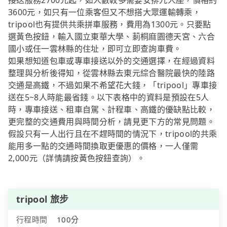
接送服務2700元起，如人數較多需要安排九人座，價格約
3600元，如只有一位乘客但又不想搭大眾運輸轉乘，
tripool也有提供共乘拼車服務，費用為1300元。只要點
選黃色按鈕，輸入國立東華大學、莿桐麻園德天宮、六合
國小或任一雲林縣的住址，即可立即查詢車費。
如果想知道包車或專車接送以外的交通選擇，在經過資料
整理與分析後得知，從雲林縣去東元綜合醫院最快的陸路
交通是高鐵，不過如果不希望花大錢，「tripool」專車接
送在5~8人時能最省錢。以下表格中的資料是預設在5人
時，專車接送、租車自駕、計程車、高鐵的優缺點比較，
更完整的交通費用與時間分析，請見更下方的常見問題。
假設只有一人出行且在不趕時間的情況下，tripool的共乘
能用多一點的交通時間換取更優惠的價格，一人僅需
2,000元（詳情請按黃色按鈕查詢）。
tripool 旅步
行程時間
100分