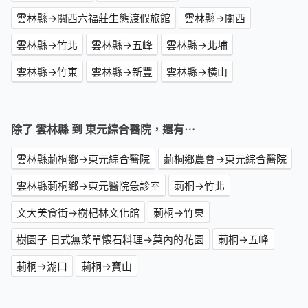
雲林縣→關西六福莊生態渡假旅館
雲林縣→關西
雲林縣→竹北
雲林縣→五峰
雲林縣→北埔
雲林縣→竹東
雲林縣→新豐
雲林縣→橫山
除了 雲林縣 到 東元綜合醫院，還有⋯
雲林縣莿桐鄉→東元綜合醫院
莿桐鄉農會→東元綜合醫院
雲林縣莿桐鄉→東元醫院急診室
莿桐→竹北
文大美食街→樹杞林文化館
莿桐→竹東
樹園子 日式無菜單懐石料理→莫內的花園
莿桐→五峰
莿桐→湖口
莿桐→寶山