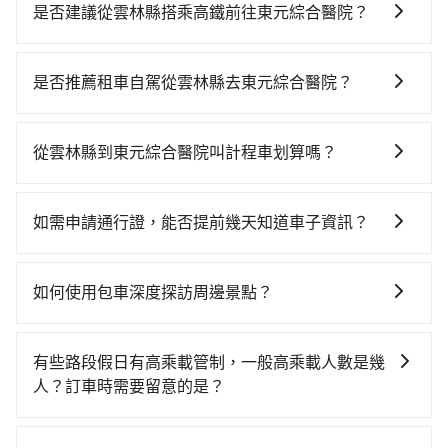
是否建議從雲林縣搭乘高鐵前往東元綜合醫院？
若要從雲林縣搭高鐵前往東元綜合醫院，高鐵乘坐舒
適、省時、較貴，且難叫計程車前往高鐵站！不過從最
是否推薦租車自駕從雲林縣去東元綜合醫院？
早一班車07:00到末班車22:16，雲林-新竹一天最多僅16
如果你有台灣駕照且對自己駕駛技術有信心，且在車上
班次，如果行程緊湊或趕不上末班車，那就該考慮預約
時不需要閉目養神（因為要自己開車），最重要的是你
專車接送。假設從雲林縣莿桐鄉前往最靠近的雲林高鐵
從雲林縣到東元綜合醫院叫計程車划算嗎？
當天就要來回，那在雲林路邊可隨租隨借的iRent應該是
站，叫一輛計程車花費約300元、車程約25分鐘。抵達
如選擇小黃直達，在雲林可以透過app叫車的有55688台
你最便宜選擇。註冊完iRent的app後，可以每小時
高鐵站後，步行進站、現場購票並於月台排隊的時間約
灣大車隊，如果在路邊攔不到車，也可考慮打電話至玖
$115~205承租小轎車，每公里再額外加收$3.2，從雲林
15分鐘，再乘坐55~56分鐘（平均55分）的高鐵從雲林
如需申請通行證，能否提前幾天知道車子資訊？
佰汽車行等叫車看看。依照里程跳錶計算，價格約為
縣（莿桐鄉）到東元綜合醫院的花費預估為
站前往新竹高鐵站，每人票價640元，再用5分鐘出站，
為了讓旅步貴賓能夠享有更多取消訂單的彈性，我們提
2,995~3,600元間。不過雲林縣僅有合法計程車約200
$1,950~2,550（金額差異來自於平假日、車款差異、抵
最後再根據距離的遠近或者天候狀況，決定是步行一段
供用車前一天凌晨六點前取消訂單的服務。所以我們會
輛，計程車密度為雙北的0.4%，也就是說要臨時叫到小
達目的地後多久原路返回），雖已將eTag和可能的每小
如何使用包車深度探訪周邊景點？
路或者搭乘公車抵達最終的目的地。全程加上轉車時間
在用車前一天才開始安排車輛，並於用車前一天晚上8點
黃的難度是台北或新北的300倍之多。如果當天或隔天也
時40元路邊停車費用預估進去，但額外的汽車保險與可
共1小時37分鐘，假設5位同行，高鐵加轉乘之平均每人
使用包車進行深度探訪周邊景點時，可以充分利用包車
提供服務司機和車輛資訊。如果您有特殊的用車需求，
要原路返回，新竹縣竹北市的計程車也不是這麼好叫，
能的罰單都需自付。再者，和運的iRent只提供最基本的
花費為760元。不過雲林縣領有合法執照的計程車僅有
的便利性和彈性，探訪更多的景點，並且可以按照自己
可事先將您的需求寄至旅步的客服信箱：
建議事先做好規劃。再加上雲林縣有些計程車司機不按
有些路段假日有高乘載管制，一般高乘載人數是幾
車型，如Toyota Yaris、Prius C、Vios這類乘坐體驗較
200多輛，計程車的密度為雙北的0.4%，換句話說，臨
的節奏和時間進行遊覽。除了景點本身，還可以體驗周
booking@tripool.app，將有專人協助回覆確認是否能
錶計費，約有35%會採現場議價，建議最好先上網預
人？訂車時需要留意的是？
差的車款，如果人數超過四位，更是沒有較大的七人座
時要叫小黃的難度是雙北大城市的300倍。縱使幸運攔到
邊的文化和風俗，品嚐當地的美食，與當地人交流，深
協助安排。」
約，以免當場被坑受騙。雖然雲林縣到東元綜合醫院的
或九人座可供選擇，而且無人租車最令人詬病的就是車
一輛小黃了，雲林縣少部分小黃司機不按表收費，看乘
當某些特定路段塞車情況嚴重時，為了維持交通秩序和
入體驗當地的生活和文化。在探訪景點時，可以積極尋
跳表小黃可能較為便宜，但當你們人數超過四位時，叫
況，打開車門才發現仍有上一組乘客遺留的垃圾或者撞
客是外地人便漫天喊價或恣意繞路。但如果全程使用