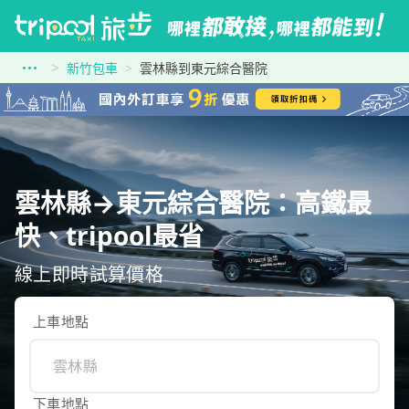
新竹包車
雲林縣到東元綜合醫院
雲林縣→東元綜合醫院：高鐵最
快、tripool最省
線上即時試算價格
上車地點
下車地點