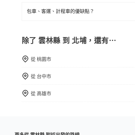
當您使用 tripool 旅步乘車日期當天，若發生以下
訂購時填寫的數量。請務必確實填寫當日實際攜帶的
包車、客運、計程車的優缺點？
同行，卻無自備或加購兒童座椅。提醒您，為了保
包車：能提供客製化的交通方式，您可以自由安排
須乘坐兒童座椅。 3) 搭乘寵物友善專車卻沒有
運：最經濟實惠的交通方式，通常有固定的路線和
車路線可能不太頻繁。 計程車：可以隨叫隨到，
除了 雲林縣 到 北埔，還有⋯
輛選擇不如包車多，且大都屬短程接駁為主。
從
桃園市
從
台中市
從
高雄市
更多從 雲林縣 附近出發的路線