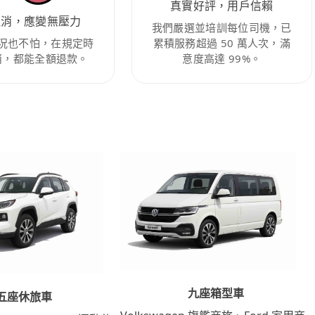
真實好評，用戶信賴
取消，應變無壓力
我們嚴選並培訓每位司機，已
況也不怕，在規定時
累積服務超過 50 萬人次，滿
消，都能全額退款。
意度高達 99%。
九座箱型車
五座休旅車