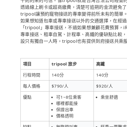
十則的來的可信。像tripool就是台灣合法公司
透過線上刷卡或超商繳費，清楚可追朔的金流避免了
tripool讓預約寵物接送的專車變得前所未有的簡單
如果想知道包車或專車接送以外的交通選擇，在經過
「tripool」專車接送，不過如果想兼顧花費預算，
專車接送、租車自駕、計程車、高鐵的優缺點比較，
設只有獨自一人時，tripool也有提供到府接送共乘
項目
tripool 旅步
高鐵
行程時間
140分
140分
每人價格
$790/人
$920/人
優點
可1~8位乘客
乘坐舒適
哪裡都能接
保證出車
價格透明
缺點
無臨時叫車
旺季一票難求