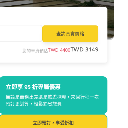
查詢真實價格
TWD
3149
TWD
4400
您的車資預估
立即享 95 折專屬優惠
無論是商務出差還是旅遊探親，來回行程一次
預訂更划算，輕鬆節省旅費！
立即預訂，享受折扣