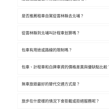
若要從雲林縣搭高鐵前往北埔，高鐵較貴、費時，且
22:16，雲林-新竹一天最多僅16班次，如果行
是否推薦租車自駕從雲林縣去北埔？
斗六市前往最靠近的雲林高鐵站，叫一輛計程車花費
如果你有台灣駕照且對自己駕駛技術有信心，且在
購票並於月台排隊的時間約15分鐘，再乘坐55~5
天就要來回，那在雲林路邊可隨租隨借的iRent應該
640元，再用5分鐘出站、等待車站前排班的計程車
從雲林縣到北埔叫計程車划算嗎？
$115~205承租小轎車，每公里再額外加收$3.2，
的目的地。全程加上轉車時間共2小時21分鐘，假
如選擇小黃直達，在雲林可以透過app叫車的有55
差異來自於平假日、車款差異、抵達目的地後多久原
領有合法執照的計程車僅有200多輛，計程車的密度
近的計程車隊，如華麗計程車、斗六計程車、泰綸
預估進去，但額外的汽車保險與可能的罰單都需自付。再
市的300倍。縱使幸運攔到一輛小黃了，雲林縣少
包車有用途或路線的限制嗎？
3,355~4,000元間，但如改預約tripool可
Yaris、Prius C、Vios這類乘坐體驗較差
繞路。但如果全程使用tripool並到府專車接送，
不管是從雲林縣前往北埔或是全台灣任何地方，只
縣僅有合法計程車約200輛，計程車密度為雙北的0
擇，而且無人租車最令人詬病的就是車況，打開車
不預約包車，不僅每人至少額外負擔130元車資，
遊、參加喜宴/喪禮、就醫回診、登山露營、學生
之多。如果當天或隔天也要原路返回，新竹縣北埔
理，每一次租車都好像在開樂透一樣。另外，偶爾
包車、計程車和白牌車資的價格差異與優缺點比較
tripool！如果你是三人以下要乘車，也可參考tr
車、機場接送、定期洗腎、包月上下班，或者任何跨縣
縣有些計程車司機不按錶計費，約有35%會採現場
又或者要還車時卻偏偏找不到停車位，對於急著用
包車、計程車或白牌車。主要價格差異和優缺點如下
以前完成預約，隔天保證出車。如需公司報帳打統
無論在價格或服務品質上，tripool都是你從雲林
邊隨租隨還看似方便，但實際使用時還是有其區域
地點上車較客製化。此外，司機還會提供各種旅遊建
無車旅遊最好的替代交通方式是？
遇到下雨天或者載行李時，就顯得非常不便。
優點是24小時隨叫隨到，價格按錶計費，但若遇交通
如果您沒有車，想要出門旅遊，最好的替代交通方
車：優點是價格相對較低，有的還可喊價。但安全
車、捷運、客運等，或者考慮租車。如果您想要更
無法申訴退費。
旅步在什麼樣的情況下會拒載或拒絕服務呢？
務，由專人到府接送，讓您更加輕鬆自在。