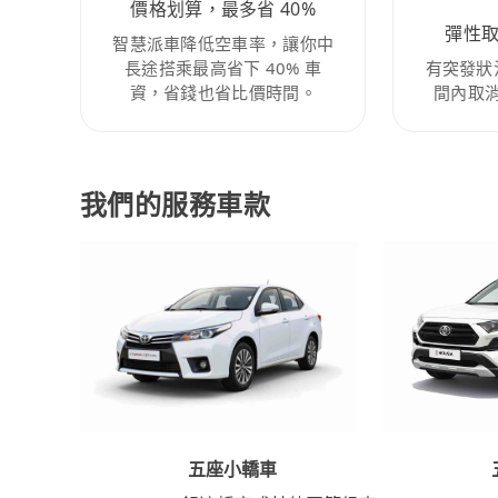
價格划算，最多省 40%
彈性
智慧派車降低空車率，讓你中
長途搭乘最高省下 40% 車
有突發狀
資，省錢也省比價時間。
間內取
我們的服務車款
五座小轎車