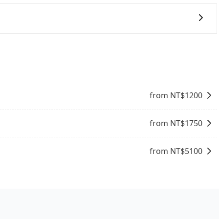
 3 項原因，司機有權拒絕服務： 1) 當日搭車人數或行李超過
行李及乘坐的總人數，包含成人及兒童／嬰幼兒。 2) 孩童
護孩童的安全，依道路交通安全規則規定，四歲以下的孩童必
行程上、下車，不需與旅客共乘。但通常需要提前預約。 客
裝籠。避免影響行車安全，請您務將寵物置入提籠或提袋內。
時間表。不必擔心自己開車的安全風險。但是客運的班次和行
並且不必擔心停車位的問題。但是，計程車的費用相對較高，車
from NT$
1200
from NT$
1750
from NT$
5100