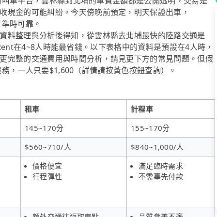
經營的叫車平台，雲林縣到北埔的車費金額都是公開透明，交易是
收現金的可能糾紛。今天傍晚前預定，明天保證出車，
。準時可靠。
資料整理與分析後得知，從雲林縣去北埔最快的陸路交通是
iRent在4~8人時能最省錢。以下表格中的資料是預設在4人時，
更完整的交通費用與時間分析，請見更下方的常見問題。但假
服務，一人只要$1,600（詳情請按黃色按鈕查詢）。
租車
計程車
145~170分
155~170分
$560~710/人
$840~1,000/人
價格便宜
滿足臨時需求
行程彈性
不需事先付款
額外交通往返取車點
品質參差不齊