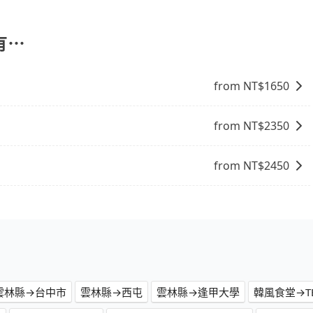
機場共乘服務。共乘服務讓乘客可以與其他人分攤費用，享受
有⋯
from NT$
1650
from NT$
2350
from NT$
2450
雲林縣→台中市
雲林縣→西屯
雲林縣→逢甲大學
韓風食堂→TE