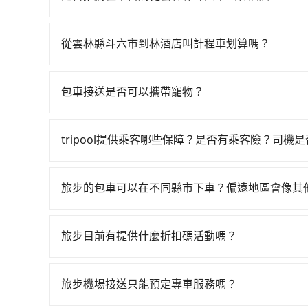
接送。假設從雲林縣斗六市 (雲林縣斗六市) 前往
如果你有台灣駕照且對自己駕駛技術有信心，且在
鐘。抵達高鐵站後，步行進站、現場購票並於月台排隊
天就要來回，那在雲林路邊可隨租隨借的iRent應該
從雲林站前往台中高鐵站，每人票價230元，再用
從雲林縣斗六市到林酒店叫計程車划算嗎？
$115~205承租小轎車，每公里再額外加收$3.2，
鐘、車費300元後，抵達林酒店 (台中市西屯區) 
如選擇小黃直達，在雲林可以透過app叫車的有55
異來自於平假日、車款差異、抵達目的地後多久原路
鐵加轉乘之平均每人花費為510元。不過雲林縣領
近的計程車隊，如斗六計程車、斗六交通、華麗計程車等
估進去，但額外的汽車保險與可能的罰單都需自付。再者
0.4%，換句話說，臨時要叫小黃的難度是雙北大城
包車接送是否可以攜帶寵物？
元間。不過雲林縣僅有合法計程車約200輛，計程車
Yaris、Prius C、Vios這類乘坐體驗較差
機不按表收費，看乘客是外地人便漫天喊價或恣意繞路
可以的，tripool 旅步提供「寵物友善車」服
或新北的300倍之多。再加上雲林縣有些計程車司
擇，而且無人租車最令人詬病的就是車況，打開車
費約500元，費時58分鐘。選擇搭乘高鐵而不預約
寵物同行。且為了行程安全，請勿將寵物抱出來或
約，以免當場被坑受騙。雖然雲林縣斗六市到林酒
理，每一次租車都好像在開樂透一樣。另外，偶爾
tripool提供乘客哪些保障？是否有乘客險？司機
分鐘在轉乘與等車上，現在還不馬上來預約tripool
輛計程車的費用就貴了，改預約一輛tripool的九人
又或者要還車時卻偏偏找不到停車位，對於急著用
務，最多可再節省50%的交通費用。
旅步提供最高500萬的乘客險，且只接受通過旅步
邊隨租隨還看似方便，但實際使用時還是有其區域
也都經過細心維護及保養，以確保您的乘車安全。
旅步的包車可以在不同縣市下車？偏遠地區會像其
遇到下雨天或者載行李時，就顯得非常不便。
旅步的包車服務非常方便，您可以在不同縣市下車
用，不會像其他業者那樣收取額外費用。但如果您
旅步目前有提供什麼折扣碼活動嗎？
付額外的費用，不過別擔心，您可以透過旅步官網
目前旅步有提供彈性用車時間、來回訂車、新用戶註
閱電子郵件獲取最新折扣資訊。
旅步機場接送只能預定專車服務嗎？