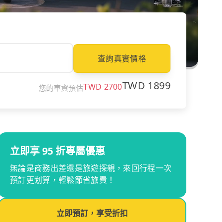
查詢真實價格
TWD
1899
TWD
2700
您的車資預估
立即享 95 折專屬優惠
無論是商務出差還是旅遊探親，來回行程一次
預訂更划算，輕鬆節省旅費！
立即預訂，享受折扣