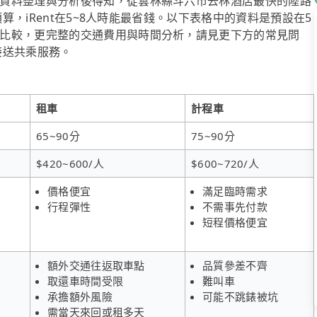
資料整理與分析後得知，從雲林縣斗六市去林酒店最快的陸路
預算，iRent在5~8人時能最省錢。以下表格中的資料是預設在5
比較，更完整的交通費用與時間分析，請見更下方的常見問
府接送共乘服務。
租車
計程車
65~90分
75~90分
$420~600/人
$600~720/人
價格便宜
滿足臨時需求
行程彈性
不需事先付款
短程價格便宜
額外交通往返取車點
品質參差不齊
取還車時間受限
難叫車
承擔額外風險
可能不跳錶被坑
需當天來回或租多天