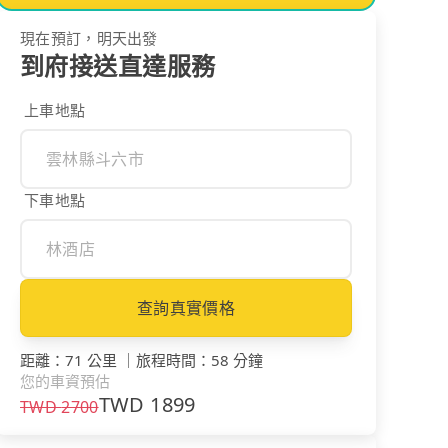
現在預訂，明天出發
到府接送直達服務
上車地點
下車地點
查詢真實價格
距離
：
71 公里
｜
旅程時間
：
58 分鐘
您的車資預估
TWD
1899
TWD
2700