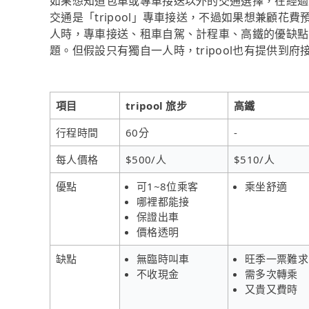
如果想知道包車或專車接送以外的交通選擇，在經過
交通是「tripool」專車接送，不過如果想兼顧花費
人時，專車接送、租車自駕、計程車、高鐵的優缺點
題。但假設只有獨自一人時，tripool也有提供到
項目
tripool 旅步
高鐵
行程時間
60分
-
每人價格
$500/人
$510/人
優點
可1~8位乘客
乘坐舒適
哪裡都能接
保證出車
價格透明
缺點
無臨時叫車
旺季一票難求
不收現金
需多次轉乘
又貴又費時