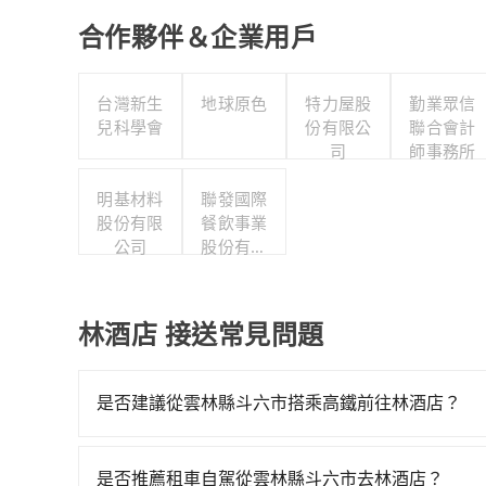
合作夥伴＆企業用戶
台灣新生
地球原色
特力屋股
勤業眾信
兒科學會
份有限公
聯合會計
司
師事務所
明基材料
聯發國際
股份有限
餐飲事業
公司
股份有限
公司
林酒店 接送常見問題
是否建議從雲林縣斗六市搭乘高鐵前往林酒店？
若要從雲林縣斗六市搭高鐵前往林酒店，高鐵較貴
班車06:34到末班車23:39，雲林-台中一天最
是否推薦租車自駕從雲林縣斗六市去林酒店？