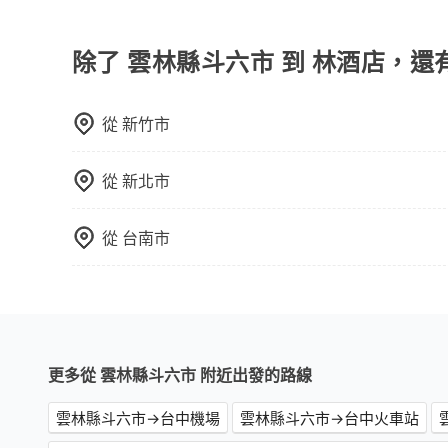
旅步除了提供專車服務外，還有新推出保證出車的
更實惠的價格，一樣可享受到府接送的便利。
除了 雲林縣斗六市 到 林酒店，還
從
新竹市
從
新北市
從
台南市
更多從 雲林縣斗六市 附近出發的路線
雲林縣斗六市→台中機場
雲林縣斗六市→台中火車站