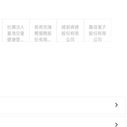
社團法人
英商克瑞
緯創資通
羅技電子
臺灣兒童
爾服務股
股份有限
股份有限
健康暨身
份有限公
公司
公司
心發展協
司台灣分
會
公司
、費時、轉車麻煩，且難叫計程車前往高鐵站！不過從最早一
多僅28班次，如果行程緊湊或趕不上末班車，那就該考慮預約專車