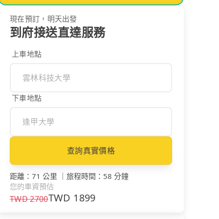
現在預訂，明天出發
到府接送直達服務
上車地點
下車地點
查詢真實價格
距離
：
71 公里
｜
旅程時間
：
58 分鐘
您的車資預估
TWD
1899
TWD
2700