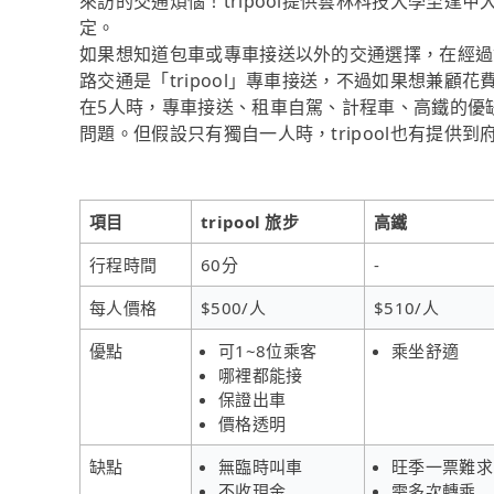
來訪的交通煩惱！tripool提供雲林科技大學至逢
定。
如果想知道包車或專車接送以外的交通選擇，在經過
路交通是「tripool」專車接送，不過如果想兼顧花
在5人時，專車接送、租車自駕、計程車、高鐵的優
問題。但假設只有獨自一人時，tripool也有提供
項目
tripool 旅步
高鐵
行程時間
60分
-
每人價格
$500/人
$510/人
優點
可1~8位乘客
乘坐舒適
哪裡都能接
保證出車
價格透明
缺點
無臨時叫車
旺季一票難求
不收現金
需多次轉乘