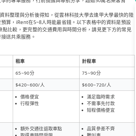
甲大學的專車服務，行前提醒與導航分享，超過50萬名乘客肯
資料整理與分析後得知，從雲林科技大學去逢甲大學最快的陸
費預算，iRent在5~8人時能最省錢。以下表格中的資料是預設
缺點比較，更完整的交通費用與時間分析，請見更下方的常見
到府接送共乘服務。
租車
計程車
65~90分
75~90分
$420~600/人
$600~720/人
價格便宜
滿足臨時需求
行程彈性
不需事先付款
短程價格便宜
額外交通往返取車點
品質參差不齊
取還車時間受限
難叫車