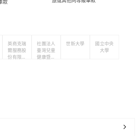
旅或其他同等級車款
車款
英商克瑞
社團法人
世新大學
國立中央
爾服務股
臺灣兒童
大學
份有限公
健康暨身
司台灣分
心發展協
公司
會