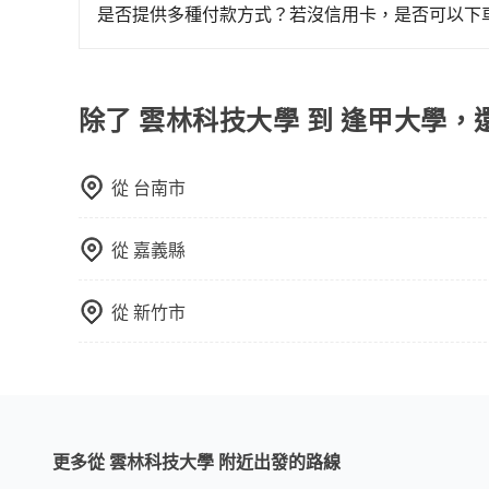
用車前一天才開始安排車輛，並於用車前一天晚上
子收據。
是否提供多種付款方式？若沒信用卡，是否可以下
事先將您的需求寄至旅步的客服信箱：booking@t
目前旅步提供多種付款方式可供選擇，包括線上刷卡 (VISA/
先享受後付款等。若您沒有信用卡，建議可以使用 A
費，或者利用 ATM 完成匯款。
除了 雲林科技大學 到 逢甲大學，
從
台南市
從
嘉義縣
從
新竹市
更多從 雲林科技大學 附近出發的路線