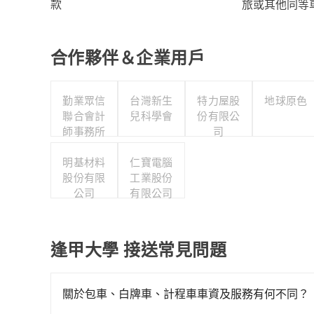
旅或其他同等
款
合作夥伴＆企業用戶
勤業眾信
台灣新生
特力屋股
地球原色
聯合會計
兒科學會
份有限公
師事務所
司
明基材料
仁寶電腦
股份有限
工業股份
公司
有限公司
逢甲大學 接送常見問題
關於包車、白牌車、計程車車資及服務有何不同？