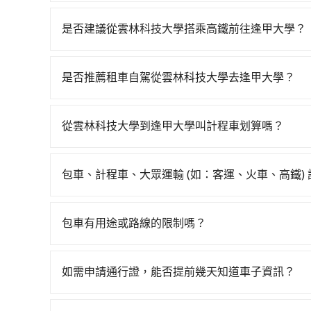
包車、白牌車、計程車三種交通方式的價格及服務
台預定時價格而定，通常愈長程價格CP值愈高。 
是否建議從雲林科技大學搭乘高鐵前往逢甲大學？
計算延遲費用，最終價格通常要下車時才知。價格
若要從雲林科技大學搭高鐵前往逢甲大學，高鐵較
不一，如行程有問題，事後無法提供客服申訴處理
一班車06:34到末班車23:39，雲林-台中一天
是否推薦租車自駕從雲林科技大學去逢甲大學？
車接送。假設從雲林科技大學 (雲林縣斗六市) 前
如果你有台灣駕照且對自己駕駛技術有信心，且在
分鐘。抵達高鐵站後，步行進站、現場購票並於月台排
天就要來回，那在雲林路邊可隨租隨借的iRent應該
鐵從雲林站前往台中高鐵站，每人票價230元，再
從雲林科技大學到逢甲大學叫計程車划算嗎？
$115~205承租小轎車，每公里再額外加收$3.2，
分鐘、車費300元後，抵達逢甲大學 (台中市西屯區
如選擇小黃直達，在雲林可以透過app叫車的有55
差異來自於平假日、車款差異、抵達目的地後多久原
行，高鐵加轉乘之平均每人花費為510元。不過雲
林科技大學附近的計程車隊，如斗雲汽車行、斗六
預估進去，但額外的汽車保險與可能的罰單都需自付。再
北的0.4%，換句話說，臨時要叫小黃的難度是雙北
包車、計程車、大眾運輸 (如：客運、火車、高鐵)
1,495~1,800元間。不過雲林縣僅有合法計程車
Yaris、Prius C、Vios這類乘坐體驗較差
黃司機不按表收費，看乘客是外地人便漫天喊價或恣意
在選擇交通方式時，您可依下列建議的考慮因素做
的難度是台北或新北的300倍之多。再加上雲林縣
擇，而且無人租車最令人詬病的就是車況，打開車
均花費約500元，費時58分鐘。選擇搭乘高鐵而
程車最貴，而大眾運輸通常較便宜。 行程：需多
好先上網預約，以免當場被坑受騙。雖然雲林科技
理，每一次租車都好像在開樂透一樣。另外，偶爾
包車有用途或路線的限制嗎？
費34分鐘在轉乘與等車上，現在還不馬上來預約trip
且不介意耗時轉乘可選大眾運輸或較貴的計程車。
四位時，叫兩輛計程車的費用就貴了，改預約一輛tri
又或者要還車時卻偏偏找不到停車位，對於急著用
乘服務，最多可再節省50%的交通費用。
不管是從雲林科技大學前往逢甲大學或是全台灣任
也比較便宜，人數少可搭乘大眾運輸或計程車。 
邊隨租隨還看似方便，但實際使用時還是有其區域
墓、包車旅遊、參加喜宴/喪禮、就醫回診、登山
可選用大眾運輸。 便利性：需要便利性和方便性
如需申請通行證，能否提前幾天知道車子資訊？
遇到下雨天或者載行李時，就顯得非常不便。
疫、預約叫車、機場接送、定期洗腎、包月上下班，或
輸。
為了讓旅步貴賓能夠享有更多取消訂單的彈性，我
天下午五點以前完成預約，隔天保證出車。如需公