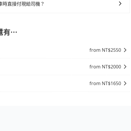
8點提供服務司機和車輛資訊。如果您有特殊的用車需求，可
車時直接付現給司機？
ripool.app，將有專人協助回覆確認是否能協助安排。」
MasterCard/JCB)、簽帳卡 (金融信用卡) 和 AFTEE
FTEE 的服務，您可以在訂單成立後的14天內到超商櫃檯繳
還有⋯
from NT$
2550
from NT$
2000
from NT$
1650