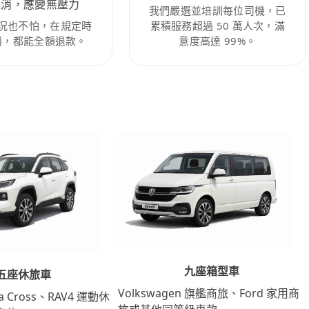
取消，應變無壓力
我們嚴選並培訓每位司機，已
況也不怕，在規定時
累積服務超過 50 萬人次，滿
消，都能全額退款。
意度高達 99%。
九座箱型車
五座休旅車
Volkswagen 旗艦商旅、Ford 家用商
lla Cross、RAV4 運動休