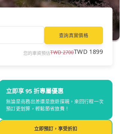
查詢真實價格
TWD
1899
TWD
2700
您的車資預估
立即享 95 折專屬優惠
無論是商務出差還是旅遊探親，來回行程一次
預訂更划算，輕鬆節省旅費！
立即預訂，享受折扣