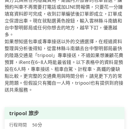
費方式與無任何隱藏費用，是國內外旅客的包車首選，讓
預約叫車不再需要打電話或加LINE問報價，只要花一分鐘
填寫資料即可完成，收到訂單編號後訂單即成立，訂單成
立保證出車。現在就點選黃色按鈕，輸入雲林縣斗南鎮和
台中黎明郵局或任何你想去的地方，越早下訂，優惠越
多。
如果想知道包車或專車接送以外的交通選擇，在經過資料
整理與分析後得知，從雲林縣斗南鎮去台中黎明郵局最快
的陸路交通是「tripool」專車接送，不過如果想兼顧花費
預算，iRent在6~8人時能最省錢。以下表格中的資料是預
設在6人時，專車接送、租車自駕、計程車、高鐵的優缺
點比較，更完整的交通費用與時間分析，請見更下方的常
見問題。但假設只有獨自一人時，tripool也有提供到府接
送共乘服務。
tripool 旅步
行程時間
50分