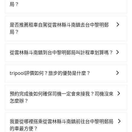
局？
若要從雲林縣斗南鎮搭高鐵前往台中黎明郵局，高鐵較
貴、費時、轉車麻煩，且難叫計程車前往高鐵站！不過
是否推薦租車自駕從雲林縣斗南鎮去台中黎明郵
從最早一班車06:34到末班車23:39，雲林-台中一天最多
局？
僅28班次，如果行程緊湊或趕不上末班車，那就該考慮
如果你有台灣駕照且對自己駕駛技術有信心，且在車上
預約專車接送。假設從雲林縣斗南鎮 (雲林縣斗南鎮) 前
時不需要閉目養神（因為要自己開車），最重要的是你
往最靠近的雲林高鐵站，叫一輛計程車花費約300元、車
從雲林縣斗南鎮到台中黎明郵局叫計程車划算嗎？
當天就要來回，那在雲林路邊可隨租隨借的iRent應該是
程約20分鐘。抵達高鐵站後，步行進站、現場購票並於
如選擇小黃直達，在雲林可以透過app叫車的有55688台
你最便宜選擇。註冊完iRent的app後，可以每小時
月台排隊的時間約15分鐘，再乘坐19~23分鐘（平均21
灣大車隊，如果在路邊攔不到車，也可考慮打電話至附
$115~205承租小轎車，每公里再額外加收$3.2，從雲林
分）的高鐵從雲林站前往台中高鐵站，每人票價230元，
tripool評價如何？旅步的優勢是什麼？
近的計程車隊，如斗南高賓計程車、合作計程車、統一
縣斗南鎮到台中黎明郵局的花費預估為
再用10分鐘出站、等待車站前排班的計程車，搭上小黃
根據google的評價，tripool的服務品質整體上是非常穩
計程車等叫車看看。依照里程跳錶計算，價格約為
$1,000~1,450（金額差異來自於平假日、車款差異、抵
後約花15分鐘、車費300元後，抵達台中黎明郵局 (台中
定及可靠的，大多數的使用者都給予了高分評價。此
1,375~1,700元間。不過雲林縣僅有合法計程車約200
達目的地後多久原路返回），雖已將eTag和可能的每小
預約完成後如何確保司機一定會來接我？司機沒來
市南屯區) 的目的地。全程加上轉車時間共1小時21分
外，tripool司機專業的駕駛和親切服務態度也獲得了許
輛，計程車密度為雙北的0.4%，也就是說要臨時叫到小
時40元路邊停車費用預估進去，但額外的汽車保險與可
怎麼辦？
鐘，假設6位同行，高鐵加轉乘之平均每人花費為430
多好評，價格透明無隱藏費用、相比其他業者提供的用
黃的難度是台北或新北的300倍之多。再加上雲林縣有些
能的罰單都需自付。再者，和運的iRent只提供最基本的
元。不過雲林縣領有合法執照的計程車僅有200多輛，計
只要完成預約並付款完成，訂單就成立，tripool也保證
車前一日凌晨6點前取消均可無條件全額退費的承諾，讓
計程車司機不按錶計費，約有35%會採現場議價，建議
車型，如Toyota Yaris、Prius C、Vios這類乘坐體驗較
程車的密度為雙北的0.4%，換句話說，臨時要叫小黃的
派車。在出發前一天晚上八點時，會透過電子郵件與簡
您的旅程能更有彈性及保障。
最好先上網預約，以免當場被坑受騙。雖然雲林縣斗南
我要從哪裡搭乘從雲林縣斗南鎮前往台中黎明郵局
差的車款，如果人數超過四位，更是沒有較大的七人座
難度是雙北大城市的300倍。縱使幸運攔到一輛小黃了，
訊提供司機的姓名、電話、車牌、車型等資訊，如在約
鎮到台中黎明郵局的跳表小黃可能較為便宜，但當你們
的車最方便？
或九人座可供選擇，而且無人租車最令人詬病的就是車
雲林縣少部分小黃司機不按表收費，看乘客是外地人便