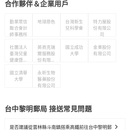
合作夥伴＆企業用戶
勤業眾信
地球原色
台灣新生
特力屋股
聯合會計
兒科學會
份有限公
師事務所
司
社團法人
英商克瑞
國立成功
金車股份
臺灣兒童
爾服務股
大學
有限公司
健康暨身
份有限公
心發展協
司台灣分
國立清華
會
永昕生物
公司
大學
醫藥股份
有限公司
台中黎明郵局 接送常見問題
是否建議從雲林縣斗南鎮搭乘高鐵前往台中黎明郵