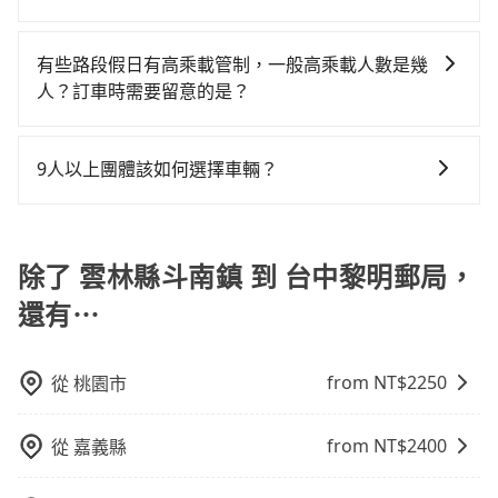
定好的時間與上車地點沒有看到司機，可主動電話聯
人數超過四位時，叫兩輛計程車的費用就貴了，如選擇
況，打開車門才發現仍有上一組乘客遺留的垃圾或者撞
漫天喊價或恣意繞路。但如果全程使用tripool並到府專
tripool提供到府專車接送服務，不論在台灣本島哪個角
繫，可能原本約定的地點不適合暫停而改停靠在附近的
tripool的九人座，可用約8.5折預約一台專車服務。
凹的車門仍未被修理，每一次租車都好像在開樂透一
車接送，則每人平均花費約400元，費時50分鐘。選擇
落，只要有路能到、Google地圖上能標註、GPS上能找
位置。但如果遇到車輛故障或者前一趟車嚴重耽誤，
有些路段假日有高乘載管制，一般高乘載人數是幾
樣。另外，偶爾也會遇到明明已經預約了時間但上一位
搭乘高鐵而不預約包車，不僅每人至少額外負擔30元車
得到，我們就保證發車。直接在官網上輸入住家地址、
tripool會盡快改派以減少乘客等待的時間。
人？訂車時需要留意的是？
用戶卻遲遲尚未歸還，又或者要還車時卻偏偏找不到停
資，而且更會額外浪費31分鐘在轉乘與等車上，現在還
辦公大樓、飯店民宿、各地車站、機場航廈、甚至風景
車位，對於急著用車或者要載其他乘客的人來說就有不
不馬上來預約tripool！如果你是三人以下要乘車，也可
當某些特定路段塞車情況嚴重時，為了維持交通秩序和
區，我們司機都會依照訂單上的資訊依約接送。
小的風險。最後，雖然路邊隨租隨還看似方便，但實際
參考tripool的拼車共乘服務，最多可再節省50%的交通
道路安全，政府會實施高乘載管制，限制只有符合以下
9人以上團體該如何選擇車輛？
使用時還是有其區域的限制，實際可停靠的地點與你的
費用。
四種車輛可以通行：(一) 乘載3人(含駕駛和小孩)以上的
上下車地點仍有段距離，在遇到下雨天或者載行李時，
在Line群組或Facebook社團裡，有司機標榜能提供乘坐
小型車，(二) 大型客車，(三) 計程車，(四) 駕駛或乘客持
就顯得非常不便。
9人以上之廂型車，其實屬違法。在現行法律下，營業小
有身心障礙證明、記者證或「高速公路高乘載管制」通
客車最多座位數量就是9人，如扣掉司機就只能乘坐8位
除了 雲林縣斗南鎮 到 台中黎明郵局，
行證之小型車。如果您的出行路線會經過高乘載管制時
乘客，如果要10人以上就是營業大客車的範疇，也就是
段和路段，建議最好配合至少兩名以上乘客。
還有⋯
中型巴士或大型遊覽車。非法改裝的車輛，不僅與車輛
行照不符，連司機的駕照都會不符。在路上被警察盤查
請下車終止行程事小，如果發生意外，保險公司可不予
from NT$
2250
從
桃園市
賠償就事大了。千萬別為了省小錢而把朋友親人的安全
給賭上。通常人數沒有超過10位，建議預約一台九人座
from NT$
2400
從
嘉義縣
與一台小轎車比較划算，如人數超過12位就一定是叫一
台中巴比較方便。但也有例外，比方說有些山區或路段