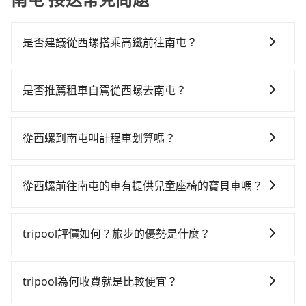
是否建議從西螺搭乘高鐵前往南屯？
若要從西螺搭高鐵前往南屯，高鐵較貴、費時、轉車麻
煩，且難叫計程車前往高鐵站！不過從最早一班車06:34
是否推薦租車自駕從西螺去南屯？
到末班車23:39，雲林-台中一天最多僅28班次，如果行
如果你有台灣駕照且對自己駕駛技術有信心，且需要絕
程緊湊或趕不上末班車，那就該考慮預約專車接送。假
對的時間彈性，最重要的是你當天就要來回，那在雲林
設從雲林縣西螺鎮前往最靠近的雲林高鐵站，叫一輛計
從西螺到南屯叫計程車划算嗎？
路邊可隨租隨借的iRent應該是你最便宜選擇。註冊完
程車花費約400元、車程約25分鐘。抵達高鐵站後，步
如選擇小黃直達，在雲林可以透過app叫車的有55688台
iRent的app後，可以每小時$115~205承租小轎車，每
行進站、現場購票並於月台排隊的時間約15分鐘，再乘
灣大車隊，如果在路邊攔不到車，也可考慮打電話至西
公里再額外加收$3.2，從西螺到南屯的花費預估為
坐19~23分鐘（平均21分）的高鐵從雲林站前往台中高
從西螺前往南屯的車有提供兒童座椅的寶貝車嗎？
螺附近的計程車隊，如西螺快樂計程車、佳佳計程車、
$900~1,350（金額差異來自於平假日、車款差異、抵達
鐵站，每人票價230元，再用10分鐘出站、等待車站前
台灣法律有規定，無論年紀大小，所有乘客乘車時均需
一生汽車行等叫車看看。依照里程跳錶計算，價格約為
目的地後多久原路返回），雖已將eTag和可能的每小時
排班的計程車，搭上小黃後約花15分鐘、車費300元
繫好安全帶，如四歲以下或身高不足的幼童無法正常綁
1,175~1,400元間。不過雲林縣僅有合法計程車約200
40元路邊停車費用預估進去，但額外的汽車保險與可能
tripool評價如何？旅步的優勢是什麼？
後，抵達台中市南屯區的目的地。全程加上轉車時間共1
安全帶，則需使用嬰兒/兒童座椅或輔以增高墊。如有幼
輛，計程車密度為雙北的0.4%，也就是說要臨時叫到小
的罰單都需自付。再者，和運的iRent只提供最基本的車
小時22分鐘，假設5位同行，高鐵加轉乘之平均每人花費
根據google的評價，tripool的服務品質整體上是非常穩
童同行，在預訂tripool的寶貝車時，可以直接在網站勾
黃的難度是台北或新北的300倍之多。再加上雲林縣有些
型，如Toyota Yaris、Prius C、Vios這類乘坐體驗較差
為510元。不過雲林縣領有合法執照的計程車僅有200多
定及可靠的，大多數的使用者都給予了高分評價。此
選租用適合1~4歲的兒童汽車座椅或4歲以上的增高墊，
計程車司機不按錶計費，約有35%會採現場議價，建議
tripool為何收費就是比較便宜？
的車款，如果人數超過四位，更是沒有較大的七人座或
輛，計程車的密度為雙北的0.4%，換句話說，臨時要叫
外，tripool司機專業的駕駛和親切服務態度也獲得了許
如有新生兒需要0~1歲的嬰兒後向汽座，可先向客服人員
最好先上網預約，以免當場被坑受騙。雖然西螺到南屯
九人座可供選擇，而且無人租車最令人詬病的就是車
小黃的難度是雙北大城市的300倍。縱使幸運攔到一輛小