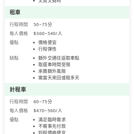
又貴又費時
租車
行程時間
50~75分
每人價格
$360~540/人
優點
價格便宜
行程彈性
缺點
額外交通往返取車點
取還車時間受限
承擔額外風險
需當天來回或租多天
計程車
行程時間
60~75分
每人價格
$470~560/人
優點
滿足臨時需求
不需事先付款
短程價格便宜