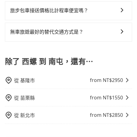
對於平常就有在使用長程專車接送服務的乘客來說，第
多好評，價格透明無隱藏費用、相比其他業者提供的用
確認庫存再行租用，每個300元。當然，更鼓勵父母自行
的跳表小黃可能較為便宜，但當你們人數超過四位時，
況，打開車門才發現仍有上一組乘客遺留的垃圾或者撞
黃了，雲林縣少部分小黃司機不按表收費，看乘客是外
一次使用tripool的會擔心價格比市價便宜不少，是不是
車前一日凌晨6點前取消均可無條件全額退費的承諾，讓
攜帶汽車座椅，不僅家中小寶貝坐的舒適習慣。
旅步包車接送價格比計程車便宜嗎？
叫兩輛計程車的費用就貴了，若改選tripool的專車服務
凹的車門仍未被修理，每一次租車都好像在開樂透一
地人便漫天喊價或恣意繞路。但如果全程使用tripool並
因為司機素質比較差、車上會有煙味、或者車齡過大，
您的旅程能更有彈性及保障。
可再更便宜。
樣。另外，偶爾也會遇到明明已經預約了時間但上一位
到府專車接送，則每人平均花費約460元，費時44分
旅步的車資採固定費率與計程車需依行駛距離計費、且
但事實恰恰相反。tripool不僅有嚴密的篩選機制，定期
用戶卻遲遲尚未歸還，又或者要還車時卻偏偏找不到停
鐘。選擇搭乘高鐵而不預約包車，不僅每人至少額外負
遇塞車、停紅燈時等低速行駛時還需額外加價不同，旅
淘汰顧客評分較低的司機，且車輛均要求5年內新車，司
無車旅遊最好的替代交通方式是？
車位，對於急著用車或者要載其他乘客的人來說就有不
擔50元車資，而且更會額外浪費38分鐘在轉乘與等車
步費用比計程車低，且能讓您更能輕鬆掌握交通開支。
機也絕對不會在車內吸煙，於新冠肺炎期間也絕對全程
小的風險。最後，雖然路邊隨租隨還看似方便，但實際
上，現在還不馬上來預約tripool！如果你是三人以下要
如果您沒有車，想要出門旅遊，最好的替代交通方式要
配戴口罩。tripool之所以能將價格壓在市價7~8折的主
使用時還是有其區域的限制，實際可停靠的地點與你的
乘車，也可參考tripool的拼車共乘服務，最多可再節省
看您旅遊的目的地而定。您可以善用大眾運輸，例如：
因來自於自行研發的AI車輛調度演算法，能有效降低空
上下車地點仍有段距離，在遇到下雨天或者載行李時，
50%的交通費用。
公車、捷運、客運等，或者考慮租車。如果您想要更便
除了 西螺 到 南屯，還有⋯
車率，也就是提高俗稱「回頭車」的比例。這不僅體現
就顯得非常不便。
利的出行方式，您也可以選擇使用像是旅步提供的包車
在成本的控制，更是在傳統旺季（年假、端午、中秋、
服務，由專人到府接送，讓您更加輕鬆自在。
雙十等）能用更少的司機來服務更多的旅客，意味著使
from NT$
2950
從
基隆市
用到不熟悉的司機或者轉單給其他車行的情況比同行更
低，如此便反應在服務品質的控管會更佳。但tripool網
站上的價格是動態的，一般來說越早預訂價格越優，且
from NT$
1550
從
苗栗縣
保證前一天中午以前均可全額取消退費，如已經決定好
要從西螺去南屯，請儘早下訂以把握最划算的價格。
from NT$
2850
從
新北市