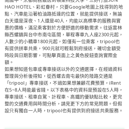
南國中、米都商務飯店到嶺東科技大學、三好行旅SUN
HAO HOTEL、彩虹眷村，只要Google地圖上找得到的地
點、汽車能沿著柏油路抵達的位置，就能提供接送，無論
白天還是深夜、1人還是40人，均能以高標準的服務與實
惠的價格，滿足乘客對於方便舒適的移動需求。往返雲林
縣西螺鎮與台中市南屯區間，單程專車九人座2300元起，
人數少的小轎車1800元起，如僅有一位乘客，tripool也
有提供拼車共乘，900元就可輕鬆到府接送，確切金額受
時段與日期影響，可點擊頁面上之黃色按鈕查詢實際金
額。
如果想知道包車或專車接送以外的交通選擇，在經過資料
整理與分析後得知，從西螺去南屯最快的陸路交通是
「tripool」專車接送，不過如果想兼顧花費預算，iRent
在5~8人時能最省錢。以下表格中的資料是預設在5人時，
專車接送、租車自駕、計程車、高鐵的優缺點比較，更完
整的交通費用與時間分析，請見更下方的常見問題。但假
設只有獨自一人時，tripool也有提供到府接送共乘服務。