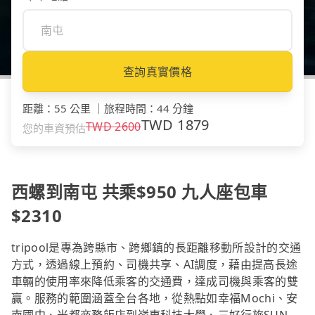
查詢真實價格
距離
：
55 公里
｜
旅程時間
：
44 分鐘
TWD
1879
TWD
2600
您的車資預估
西螺到南屯 共乘$950 九人座包車
$2310
tripool是專為跨縣市、跨鄉鎮的長距離移動所設計的交通
方式，透過線上預約、司機共享、AI調度，藉由提高長途
車輛的使用率來降低乘客的交通費，達成司機與乘客的雙
贏。服務的範圍涵蓋全台各地，從熱點如幸福Mochi、安