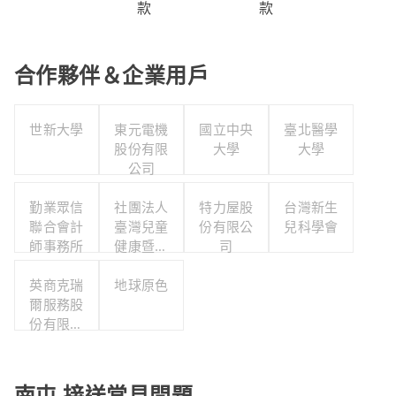
款
款
合作夥伴＆企業用戶
世新大學
東元電機
國立中央
臺北醫學
股份有限
大學
大學
公司
勤業眾信
社團法人
特力屋股
台灣新生
聯合會計
臺灣兒童
份有限公
兒科學會
師事務所
健康暨身
司
心發展協
英商克瑞
地球原色
會
爾服務股
份有限公
司台灣分
公司
南屯 接送常見問題