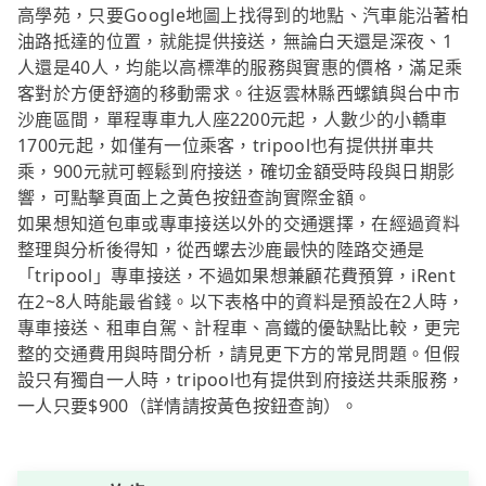
高學苑，只要Google地圖上找得到的地點、汽車能沿著柏
油路抵達的位置，就能提供接送，無論白天還是深夜、1
人還是40人，均能以高標準的服務與實惠的價格，滿足乘
客對於方便舒適的移動需求。往返雲林縣西螺鎮與台中市
沙鹿區間，單程專車九人座2200元起，人數少的小轎車
1700元起，如僅有一位乘客，tripool也有提供拼車共
乘，900元就可輕鬆到府接送，確切金額受時段與日期影
響，可點擊頁面上之黃色按鈕查詢實際金額。
如果想知道包車或專車接送以外的交通選擇，在經過資料
整理與分析後得知，從西螺去沙鹿最快的陸路交通是
「tripool」專車接送，不過如果想兼顧花費預算，iRent
在2~8人時能最省錢。以下表格中的資料是預設在2人時，
專車接送、租車自駕、計程車、高鐵的優缺點比較，更完
整的交通費用與時間分析，請見更下方的常見問題。但假
設只有獨自一人時，tripool也有提供到府接送共乘服務，
一人只要$900（詳情請按黃色按鈕查詢）。