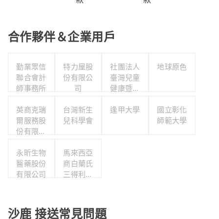
合作夥伴＆企業用戶
勤業眾信
特力屋股
社團法人
地球原色
聯合會計
份有限公
臺灣兒童
師事務所
司
健康暨身
心發展協
英商克瑞
台灣新生
逢甲大學
會
國立彰化
爾服務股
兒科學會
師範大學
份有限公
司台灣分
永昕生物
公司
馬來西亞
醫藥股份
商白蘭氏
有限公司
三得利股
份有限公
司台灣分
公司
沙鹿 接送常見問題