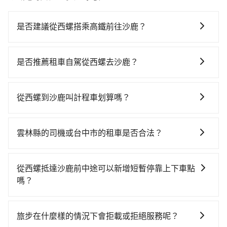
是否建議從西螺搭乘高鐵前往沙鹿？
若要從西螺搭高鐵前往沙鹿，高鐵較貴、費時、轉車麻
煩，且難叫計程車前往高鐵站！不過從最早一班車06:34
是否推薦租車自駕從西螺去沙鹿？
到末班車23:39，雲林-台中一天最多僅28班次，如果行
如果你有台灣駕照且對自己駕駛技術有信心，且需要絕
程緊湊或趕不上末班車，那就該考慮預約專車接送。假
對的時間彈性，最重要的是你當天就要來回，那在雲林
設從雲林縣西螺鎮前往最靠近的雲林高鐵站，叫一輛計
從西螺到沙鹿叫計程車划算嗎？
路邊可隨租隨借的iRent應該是你最便宜選擇。註冊完
程車花費約400元、車程約25分鐘。抵達高鐵站後，步
如選擇小黃直達，在雲林可以透過app叫車的有55688台
iRent的app後，可以每小時$115~205承租小轎車，每
行進站、現場購票並於月台排隊的時間約15分鐘，再乘
灣大車隊，如果在路邊攔不到車，也可考慮打電話至西
公里再額外加收$3.2，從西螺到沙鹿的花費預估為
坐19~23分鐘（平均21分）的高鐵從雲林站前往台中高
雲林縣的司機或台中市的租車是否合法？
螺附近的計程車隊，如佳佳計程車、西螺快樂計程車、
$950~1,450（金額差異來自於平假日、車款差異、抵達
鐵站，每人票價230元，再用10分鐘出站、等待車站前
許多的Line群組或Facebook社團裡，有很多低價的白牌
大宇計程車等叫車看看。依照里程跳錶計算，價格約為
目的地後多久原路返回），雖已將eTag和可能的每小時
排班的計程車，搭上小黃後約花35分鐘、車費900元
車、私家車或野雞車在招攬生意，這不僅是違法可能被
1,315~1,600元間。不過雲林縣僅有合法計程車約200
40元路邊停車費用預估進去，但額外的汽車保險與可能
從西螺抵達沙鹿前中途可以新增短暫停靠上下車點
後，抵達台中市沙鹿區的目的地。全程加上轉車時間共1
警察臨檢並趕下車，出意外後保險公司更是不會提供任
輛，計程車密度為雙北的0.4%，也就是說要臨時叫到小
的罰單都需自付。再者，和運的iRent只提供最基本的車
嗎？
小時38分鐘，假設2位同行，高鐵加轉乘之平均每人花費
何理賠，如果又遇到心術不正的司機，其犯罪行為可能
黃的難度是台北或新北的300倍之多。再加上雲林縣有些
型，如Toyota Yaris、Prius C、Vios這類乘坐體驗較差
為880元。不過雲林縣領有合法執照的計程車僅有200多
tripool有提供多點上下車接送服務，線上預約從西螺前
都無法監控或追查。最好別為了省小錢而冒上不必要的
計程車司機不按錶計費，約有35%會採現場議價，建議
的車款，如果人數超過四位，更是沒有較大的七人座或
輛，計程車的密度為雙北的0.4%，換句話說，臨時要叫
往沙鹿的途中可備註加點。每個加點位置，前後額外里
風險。而tripool雇用的司機、使用的車輛以及配合的車
最好先上網預約，以免當場被坑受騙。雖然西螺到沙鹿
旅步在什麼樣的情況下會拒載或拒絕服務呢？
九人座可供選擇，而且無人租車最令人詬病的就是車
小黃的難度是雙北大城市的300倍。縱使幸運攔到一輛小
程數5公里內加收200元。雖然可能有些路線完全順路，