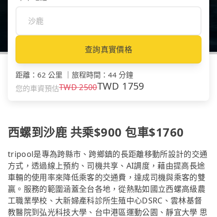
查詢真實價格
距離
：
62 公里
｜
旅程時間
：
44 分鐘
TWD
1759
TWD
2500
您的車資預估
西螺到沙鹿 共乘$900 包車$1760
tripool是專為跨縣市、跨鄉鎮的長距離移動所設計的交通
方式，透過線上預約、司機共享、AI調度，藉由提高長途
車輛的使用率來降低乘客的交通費，達成司機與乘客的雙
贏。服務的範圍涵蓋全台各地，從熱點如國立西螺高級農
工職業學校、大新婦產科診所生殖中心DSRC、雲林基督
教醫院到弘光科技大學、台中港區運動公園、靜宜大學 思