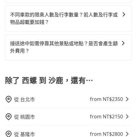
行，一定符合台灣法律規定，除了司機擁有合法的職業
的跳表小黃可能較為便宜，但當你們人數超過四位時，
況，打開車門才發現仍有上一組乘客遺留的垃圾或者撞
黃了，雲林縣少部分小黃司機不按表收費，看乘客是外
當您使用 tripool 旅步乘車日期當天，若發生以下 3 項
但是司機多點停靠就會有額外的等待時間，收取額外費
駕駛執照以及良民證外，車輛一定投保最高300萬乘客
叫兩輛計程車的費用就貴了，如選擇tripool的九人座，
凹的車門仍未被修理，每一次租車都好像在開樂透一
地人便漫天喊價或恣意繞路。但如果全程使用tripool並
原因，司機有權拒絕服務： 1) 當日搭車人數或行李超過
用是必要的補償。
險。最好辨別叫的車是否合法，就看車牌的開頭，只要
不同車款的限乘人數及行李數量？若人數及行李或
可用約8.5折預約一台專車服務。
樣。另外，偶爾也會遇到明明已經預約了時間但上一位
到府專車接送，則每人平均花費約880元，費時44分
訂購時填寫的數量。請務必確實填寫當日實際攜帶的行
不是R或T開頭的車，就一定是違法。
物品超載要加錢？
用戶卻遲遲尚未歸還，又或者要還車時卻偏偏找不到停
鐘。選擇搭乘高鐵而不預約包車，不僅每人至少額外負
李及乘坐的總人數，包含成人及兒童／嬰幼兒。 2) 孩童
車位，對於急著用車或者要載其他乘客的人來說就有不
擔0元車資，而且更會額外浪費54分鐘在轉乘與等車上，
我們提供不同種類的車輛，讓您根據需求選擇最適合您
同行，卻無自備或加購兒童座椅。提醒您，為了保護孩
小的風險。最後，雖然路邊隨租隨還看似方便，但實際
現在還不馬上來預約tripool！如果你是獨自一人乘車，
的車型。 五人座驕車可乘坐三位乘客，並可攜帶三個隨
童的安全，依道路交通安全規則規定，四歲以下的孩童
接送途中如需停靠其他景點或地點？是否會產生額
使用時還是有其區域的限制，實際可停靠的地點與你的
也可參考tripool的拼車共乘服務，最多可再節省50%的
身行李與兩個30吋行李箱 五人座休旅車可乘坐四位乘
必須乘坐兒童座椅。 3) 搭乘寵物友善專車卻沒有裝籠。
外費用？
上下車地點仍有段距離，在遇到下雨天或者載行李時，
交通費用。
客，並可攜帶四個隨身行李與三個30吋行李箱 九人座廂
避免影響行車安全，請您務將寵物置入提籠或提袋內。
就顯得非常不便。
當您預約旅步的「單程專車」，如果需要在途中加點停
型車可乘坐八位乘客，並可攜帶八個隨身行李與六個30
靠，您可以參考我們的「加點服務」，每個點距離在 5
吋行李箱。 為了確保行車安全及遵守相關法規，我們不
公里內，需額外支付 200 元，且每個點最多停留 5 分
除了 西螺 到 沙鹿，還有⋯
能超載人數。 如果您攜帶的行李或物品較多，我們會根
鐘。加點費用可以在乘車當天下車前給司機現付。如果
據情況收取微搬家費用，費用在300至500元之間。
您選擇「計時包車」，中途需要加點停靠，則不需要額
from NT$
2350
從
台北市
外支付費用。
from NT$
2150
從
桃園市
from NT$
2800
從
基隆市