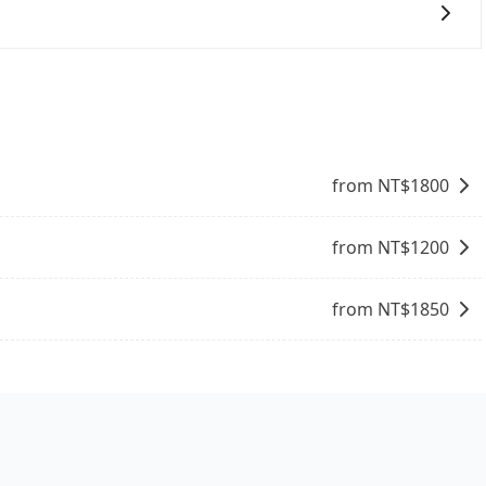
便利的出行方式，您也可以選擇使用像是旅步提供的包車服
與一台小轎車比較划算，如人數超過12位就一定是叫一台中巴
禁止大客車通行的，建議在預定時最好先與車行或平台確認。
法提供將行李搬進家裡的服務，請見諒。」
from NT$
1800
from NT$
1200
from NT$
1850