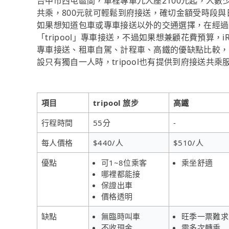
台中市西屯區間，單程專車九人座2100元起，人數少的
共乘，800元就可輕鬆到府接送，確切金額受時段
如果想知道包車或專車接送以外的交通選擇，在經過
「tripool」專車接送，不過如果想兼顧花費預算，
專車接送、租車自駕、計程車、高鐵的優缺點比較，
設只有獨自一人時，tripool也有提供到府接送共
項目
tripool 旅步
高鐵
行程時間
55分
-
每人價格
$440/人
$510/人
優點
可1~8位乘客
乘坐舒適
哪裡都能接
保證出車
價格透明
缺點
無臨時叫車
旺季一票難求
不收現金
需多次轉乘