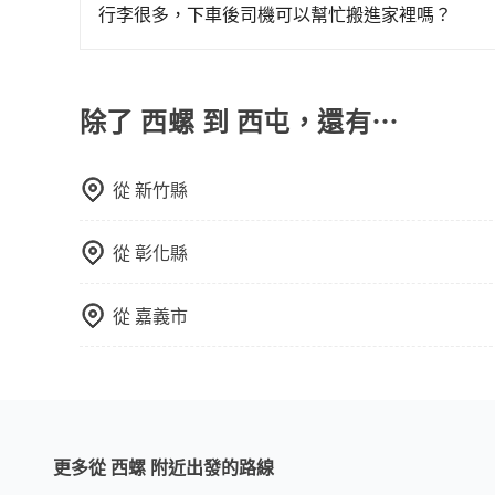
車、捷運、客運等，或者考慮租車。如果您想要更
上。通常人數沒有超過10位，建議預約一台九人座
行李很多，下車後司機可以幫忙搬進家裡嗎？
務，由專人到府接送，讓您更加輕鬆自在。
比較方便。但也有例外，比方說有些山區或路段是
很抱歉，目前司機只能幫您將行李搬下車，暫時無
除了 西螺 到 西屯，還有⋯
從
新竹縣
從
彰化縣
從
嘉義市
更多從 西螺 附近出發的路線