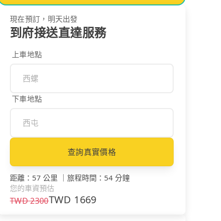
現在預訂，明天出發
到府接送直達服務
上車地點
下車地點
查詢真實價格
距離
：
57 公里
｜
旅程時間
：
54 分鐘
您的車資預估
TWD
1669
TWD
2300