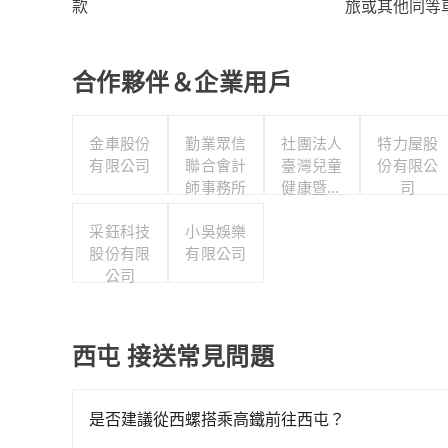
旅或其他同等
款
合作夥伴＆企業用戶
金車股份
勤業眾信
社團法人
特力屋股
有限公司
聯合會計
臺灣兒童
份有限公
師事務所
健康暨身
司
心發展協
采鈺科技
小吳娛樂
會
股份有限
有限公司
公司
西屯 接送常見問題
是否建議從西螺搭乘高鐵前往西屯？