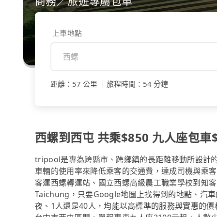
商務／旅遊專屬包車
上車地點
距離
：
57 公里
｜
旅程時間
：
54 分鐘
西螺到西屯 共乘$850 九人座包車$
tripool是專為跨縣市、跨鄉鎮的長距離移動所設
車輛的使用率來降低乘客的交通費，達成司機與乘客
客運西螺轉運站、國立西螺高級農工職業學校到知客商旅、長榮桂
Taichung，只要Google地圖上找得到的地
夜、1人還是40人，均能以高標準的服務與實惠的