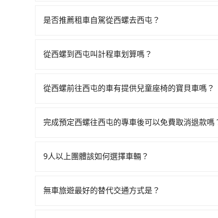
若要從西螺搭高鐵前往西屯，高鐵較貴、費時、轉車
到末班車23:39，雲林-台中一天最多僅28班次
是否推薦租車自駕從西螺去西屯？
從雲林縣西螺鎮前往最靠近的雲林高鐵站，叫一輛計
如果你有台灣駕照且對自己駕駛技術有信心，且在
站、現場購票並於月台排隊的時間約15分鐘，再乘坐
天就要來回，那在雲林路邊可隨租隨借的iRent應該
每人票價230元，再用10分鐘出站、等待車站前排
從西螺到西屯叫計程車划算嗎？
$115~205承租小轎車，每公里再額外加收$3.2，
中市西屯區的目的地。全程加上轉車時間共1小時2
如選擇小黃直達，在雲林可以透過app叫車的有55
日、車款差異、抵達目的地後多久原路返回），雖已
不過雲林縣領有合法執照的計程車僅有200多輛，計
螺附近的計程車隊，如佳佳計程車、一生汽車行、
外的汽車保險與可能的罰單都需自付。再者，和運的iRent
是雙北大城市的300倍。縱使幸運攔到一輛小黃了
從西螺前往西屯的車有提供兒童座椅的寶貝車嗎？
1,215~1,500元間。不過雲林縣僅有合法計程車
Vios這類乘坐體驗較差的車款，如果人數超過四
喊價或恣意繞路。但如果全程使用tripool並到府
台灣法律有規定，無論年紀大小，所有乘客乘車時
的難度是台北或新北的300倍之多。再加上雲林縣
令人詬病的就是車況，打開車門才發現仍有上一組
鐵而不預約包車，不僅每人至少額外負擔70元車資
全帶，則需使用嬰兒/兒童座椅或輔以增高墊。如有幼
好先上網預約，以免當場被坑受騙。雖然西螺到西
像在開樂透一樣。另外，偶爾也會遇到明明已經預
完成預定西螺往西屯的專車後可以免費取消退款嗎
預約tripool！如果你是三人以下要乘車，也可參考
租用適合1~4歲的兒童汽車座椅或4歲以上的增高
輛計程車的費用就貴了，如選擇tripool的九人座
偏找不到停車位，對於急著用車或者要載其他乘客
只要在乘車前一日清晨六點以前透過電子郵件告知
認庫存再行租用，每個300元。當然，更鼓勵父母
便，但實際使用時還是有其區域的限制，實際可停
9人以上團體該如何選擇車輛？
行李時，就顯得非常不便。
在Line群組或Facebook社團裡，有司機標榜
客車最多座位數量就是9人，如扣掉司機就只能乘坐
無車旅遊最好的替代交通方式是？
型巴士或大型遊覽車。非法改裝的車輛，不僅與車
如果您沒有車，想要出門旅遊，最好的替代交通方
車終止行程事小，如果發生意外，保險公司可不予