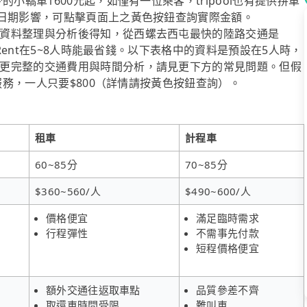
小轎車1600元起，如僅有一位乘客，tripool也有提供拼車
與日期影響，可點擊頁面上之黃色按鈕查詢實際金額。
資料整理與分析後得知，從西螺去西屯最快的陸路交通是
iRent在5~8人時能最省錢。以下表格中的資料是預設在5人時，
更完整的交通費用與時間分析，請見更下方的常見問題。但假
乘服務，一人只要$800（詳情請按黃色按鈕查詢）。
租車
計程車
60~85分
70~85分
$360~560/人
$490~600/人
價格便宜
滿足臨時需求
行程彈性
不需事先付款
短程價格便宜
額外交通往返取車點
品質參差不齊
取還車時間受限
難叫車