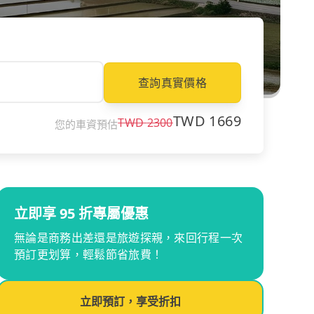
查詢真實價格
TWD
1669
TWD
2300
您的車資預估
立即享 95 折專屬優惠
無論是商務出差還是旅遊探親，來回行程一次
預訂更划算，輕鬆節省旅費！
立即預訂，享受折扣