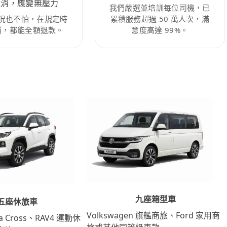
取消，應變無壓力
我們嚴選並培訓每位司機，已
況也不怕，在規定時
累積服務超過 50 萬人次，滿
消，都能全額退款。
意度高達 99%。
九座箱型車
五座休旅車
Volkswagen 旗艦商旅、Ford 家用商
lla Cross、RAV4 運動休