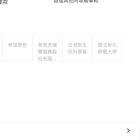
旅或其他同等級車款
車款
地球原色
英商克瑞
台灣新生
國立彰化
爾服務股
兒科學會
師範大學
份有限公
司台灣分
公司