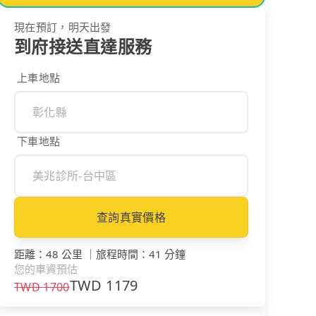
現在預訂，明天出發
到府接送直達服務
上車地點
下車地點
查詢真實價格
距離
：
48 公里
｜
旅程時間
：
41 分鐘
您的車資預估
TWD
1179
TWD
1700