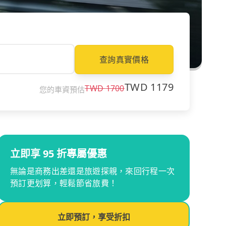
查詢真實價格
TWD
1179
TWD
1700
您的車資預估
立即享 95 折專屬優惠
無論是商務出差還是旅遊探親，來回行程一次
預訂更划算，輕鬆節省旅費！
立即預訂，享受折扣