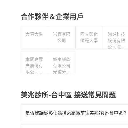
合作夥伴＆企業用戶
大葉大學
岩槿有限
國立彰化
聯詠科技
公司
師範大學
股份有限
公司職工
福利委員
本間高爾
盛泰餐飲
會
夫股份有
有限公司
限公司台
光復分公
中門市部
司
美兆診所-台中區 接送常見問題
是否建議從彰化縣搭乘高鐵前往美兆診所-台中區？
若要從彰化縣搭高鐵前往美兆診所-台中區，高鐵