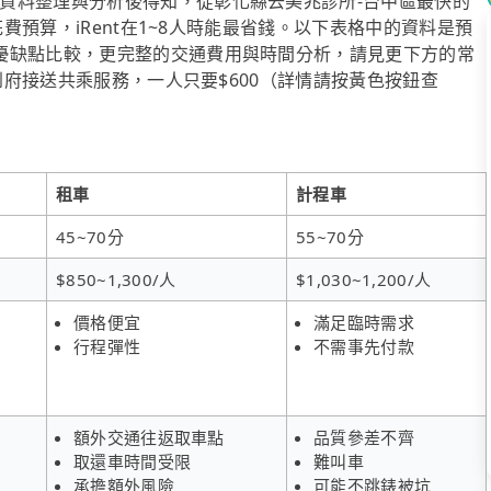
資料整理與分析後得知，從彰化縣去美兆診所-台中區最快的
花費預算，iRent在1~8人時能最省錢。以下表格中的資料是預
優缺點比較，更完整的交通費用與時間分析，請見更下方的常
供到府接送共乘服務，一人只要$600（詳情請按黃色按鈕查
租車
計程車
45~70分
55~70分
$850~1,300/人
$1,030~1,200/人
價格便宜
滿足臨時需求
行程彈性
不需事先付款
額外交通往返取車點
品質參差不齊
取還車時間受限
難叫車
承擔額外風險
可能不跳錶被坑