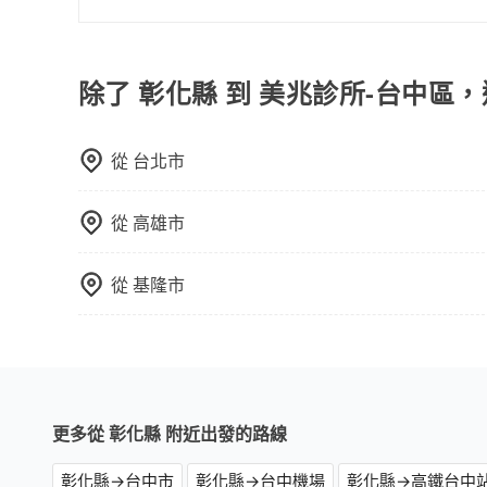
議。此外，是否需要給司機紅包或小費，則可以由
若您是入境台灣從事旅遊活動，或是在選擇台灣包
和素質、費用透明度和評價口碑等方面，以確保您
除了 彰化縣 到 美兆診所-台中區
從
台北市
從
高雄市
從
基隆市
更多從 彰化縣 附近出發的路線
彰化縣→台中市
彰化縣→台中機場
彰化縣→高鐵台中