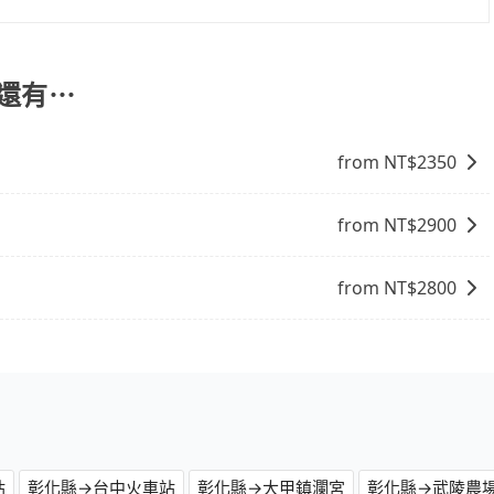
您自行決定。不過，建議可事先詢問司機是否接受。」
車業者時，要特別留意評估業者的合法性、司機和車輛的資質
在台灣旅行的安全和舒適。
，還有⋯
from NT$
2350
from NT$
2900
from NT$
2800
站
彰化縣→台中火車站
彰化縣→大甲鎮瀾宮
彰化縣→武陵農