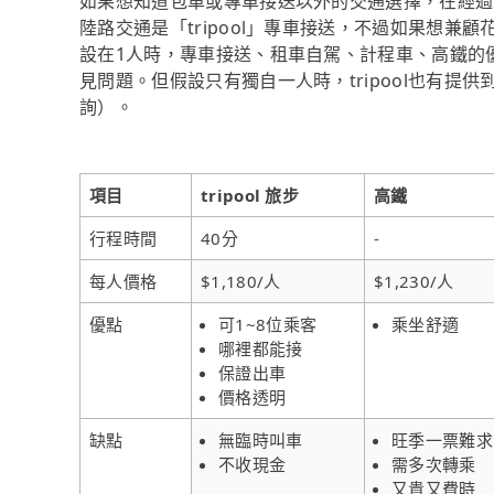
如果想知道包車或專車接送以外的交通選擇，在經過
陸路交通是「tripool」專車接送，不過如果想兼顧
設在1人時，專車接送、租車自駕、計程車、高鐵的
見問題。但假設只有獨自一人時，tripool也有提
詢）。
項目
tripool 旅步
高鐵
行程時間
40分
-
每人價格
$1,180/人
$1,230/人
優點
可1~8位乘客
乘坐舒適
哪裡都能接
保證出車
價格透明
缺點
無臨時叫車
旺季一票難求
不收現金
需多次轉乘
又貴又費時