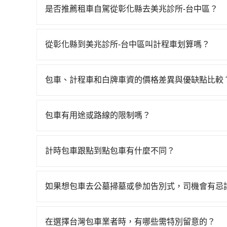
一班車06:34到末班車23:39，雲林-台中一天
是否推薦租車自駕從彰化縣去美兆診所-台中區？
車接送。假設從彰化縣埤頭鄉前往最靠近的雲林高鐵
如果你有台灣駕照且對自己駕駛技術有信心，且需
站後，步行進站、現場購票並於月台排隊的時間約15
邊可隨租隨借的iRent應該是你最便宜選擇。註冊完iR
台中高鐵站，每人票價230元，再用10分鐘出站、
從彰化縣到美兆診所-台中區叫計程車划算嗎？
再額外加收$3.2，從彰化縣（埤頭鄉）到美兆診所-
元後，抵達美兆診所-台中區 (台中市西屯區) 的
如選擇小黃直達，在彰化可以透過app叫車的有556
車款差異、抵達目的地後多久原路返回），雖已將e
費總計1,230元。不過彰化縣領有合法執照的計程車
1,030~1,200元間，若改選tripool的專
汽車保險與可能的罰單都需自付。再者，和運的iRent只提供
臨時要叫小黃的難度是雙北大城市的30倍。縱使
包車、計程車和白牌車資的價格差異與優缺點比較
彰化縣僅有合法計程車約1,640輛，計程車密度為
類乘坐體驗較差的車款，如果人數超過四位，更是
客是外地人便漫天喊價或恣意繞路。但如果全程使用tr
包車、計程車或白牌車。主要價格差異和優缺點如下
30倍之多。再加上彰化縣有些計程車司機不按錶計
病的就是車況，打開車門才發現仍有上一組乘客遺
鐘。選擇搭乘高鐵而不預約包車，不僅至少額外負擔
地點上車較客製化。此外，司機還會提供各種旅遊建
被坑受騙。雖然彰化縣到美兆診所-台中區的跳表
樂透一樣。另外，偶爾也會遇到明明已經預約了時
包車有用途或路線的限制嗎？
還不馬上來預約tripool！
優點是24小時隨叫隨到，價格按錶計費，但若遇交通
費用就貴了，如選擇tripool的九人座，可用約9
到停車位，對於急著用車或者要載其他乘客的人來
不管是從彰化縣前往美兆診所-台中區或是全台灣
車：優點是價格相對較低，有的還可喊價。但安全
際使用時還是有其區域的限制，實際可停靠的地點
墓、包車旅遊、參加喜宴/喪禮、就醫回診、登山
無法申訴退費。
計時包車跟點到點包車有什麼不同？
就顯得非常不便。
疫、預約叫車、機場接送、定期洗腎、包月上下班，或
計時包車和點到點包車都是包車服務的形式，但有
天下午五點以前完成預約，隔天保證出車。如需公
通常以每小時為單位，客戶可以根據自己的需要預
子收據。
如果想包車去公墓掃墓或參加告別式，司機會有忌
點間來回穿梭的客戶，例如市區觀光、商務差旅等
如果您需要包車前往公墓掃墓或參加告別式，一般
可以預先告知出發地點A到目的地B，會根據路線
需要載運骨灰罈或在車上進行法事等作業，建議在
一個城市的長途包車。
在選擇台灣包車業者時，有哪些需特別留意的？