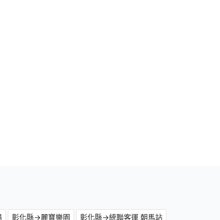
場
彰化縣→麗寶樂園
彰化縣→統聯客運 朝馬站