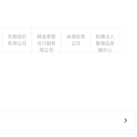
灰鯨設計
韓金季整
昶揚有限
財團法人
有限公司
合行銷有
公司
醫藥品查
限公司
驗中心
較貴、費時、轉車麻煩，且難叫計程車前往高鐵站！不過從最早