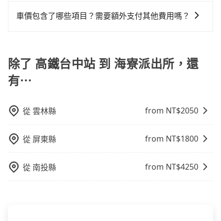
一般情況，九人座最多可以乘坐八位乘客以及置放六件
定一定時間的包車服務。這種服務適用於需要在城市內
約4,140輛，數量約為台中市的50%、密度僅雙北的
再者，和運的iRent只提供最基本的車型，如Toyota
府專車接送，則每人平均花費約790元，費時1小時22分
30吋的行李箱，但如有大件行李、衝浪板、樂器、廣告
多個地點間來回穿梭的客戶，例如市區觀光、商務差旅
4.6%，其叫車的難度是雙北市的20倍。再加上台中市有
車價包含了哪些項目？需要額外支付其他費用嗎？
Yaris、Prius C、Vios這類乘坐體驗較差的車款，如果人
鐘。選擇搭乘高鐵而不預約包車，不僅每人至少額外負
看板、床墊、折疊單車、家電等，在乘客人數不多的情
等。 點到點包車：點到點包車是按照里程和目的地來計
些計程車司機不按錶計費，約有27%會採現場議價，建
數超過四位，更是沒有較大的七人座或九人座可供選
擔60元車資，而且更會額外浪費18分鐘在轉乘與等車
官網上顯示的車價已經包含了租車、司機、高速公路過
況下，可以將後座倒放來騰出置物空間。基本上只要不
費，客戶可以預先告知出發地點A到目的地B，會根據路
議最好先上網預約，以免當場被坑受騙。綜合以上，無
擇，而且無人租車最令人詬病的就是車況，打開車門才
上，現在還不馬上來預約tripool！如果你僅有兩位乘
路費、油資、保險、小費，司機的餐費與住宿費不需要
遮住司機視線、不會破壞車體、不影響行車安全，會讓
線和里程來計算費用。這種服務通常適用於單程或從一
論在價格或服務品質上，tripool都是你從高鐵台中站到
發現仍有上一組乘客遺留的垃圾或者撞凹的車門仍未被
車，也可參考tripool的拼車共乘服務，最多可再節省
乘客負擔，沒有其他巧令名目的隱藏費用，網站上看到
除了 高鐵台中站 到 海寮派出所，還
乘客盡量塞、盡量放。在預定前，建議先丈量好尺寸，
個城市到另一個城市的長途包車。
海寮派出所的最佳選擇。
修理，每一次租車都好像在開樂透一樣。另外，偶爾也
50%的交通費用。
的價格皆為真實價格。
並事先透過官網的線上客服洽詢，確認沒問題再下訂。
會遇到明明已經預約了時間但上一位用戶卻遲遲尚未歸
有⋯
還，又或者要還車時卻偏偏找不到停車位，對於急著用
車或者要載其他乘客的人來說就有不小的風險。最後，
from NT$
2050
從
雲林縣
雖然路邊隨租隨還看似方便，但實際使用時還是有其區
域的限制，實際可停靠的地點與你的上下車地點仍有段
距離，在遇到下雨天或者載行李時，就顯得非常不便。
from NT$
1800
從
屏東縣
from NT$
4250
從
南投縣