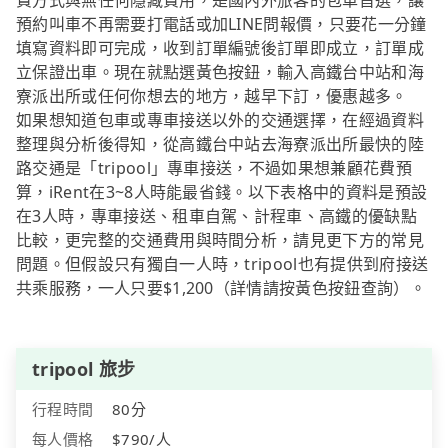
費方式與無任何隱藏費用，是國內外旅客的包車首選，讓
預約叫車不再需要打電話或加LINE問報價，只要花一分鐘
填寫資料即可完成，收到訂單編號後訂單即成立，訂單成
立保證出車。現在就點選黃色按鈕，輸入高鐵台中站和海
寮派出所或任何你想去的地方，越早下訂，優惠越多。
如果想知道包車或專車接送以外的交通選擇，在經過資料
整理與分析後得知，從高鐵台中站去海寮派出所最快的陸
路交通是「tripool」專車接送，不過如果想兼顧花費預
算，iRent在3~8人時能最省錢。以下表格中的資料是預設
在3人時，專車接送、租車自駕、計程車、高鐵的優缺點
比較，更完整的交通費用與時間分析，請見更下方的常見
問題。但假設只有獨自一人時，tripool也有提供到府接送
共乘服務，一人只要$1,200（詳情請按黃色按鈕查詢）。
tripool 旅步
行程時間
80分
每人價格
$790/人