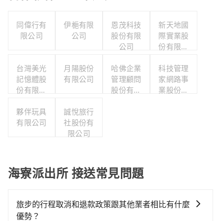
同偉行有
伊梔有限
恩茂科技
新天地國
限公司
公司
股份有限
際實業股
公司
份有限公
司
台灣美光
月陽股份
哈佛企業
科技管理
記憶體股
有限公司
管理顧問
家網路事
份有限公
股份有限
業股份有
司
公司
限公司
夥伴玩具
誠悅旅行
有限公司
社股份有
限公司
海寮派出所 接送常見問題
旅步的行程取消和退款政策跟其他業者相比有什麼
優勢？