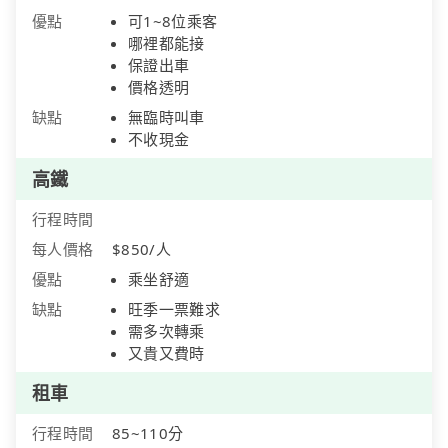
優點
可1~8位乘客
哪裡都能接
保證出車
價格透明
缺點
無臨時叫車
不收現金
高鐵
行程時間
每人價格
$850/人
優點
乘坐舒適
缺點
旺季一票難求
需多次轉乘
又貴又費時
租車
行程時間
85~110分