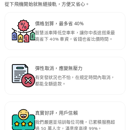
從下飛機開始就無縫接軌，方便又省心。
價格划算，最多省 40%
智慧派車降低空車率，讓你中長途搭乘最
高省下 40% 車資，省錢也省比價時間。
彈性取消，應變無壓力
有突發狀況也不怕，在規定時間內取消，
都能全額退款。
真實好評，用戶信賴
我們嚴選並培訓每位司機，已累積服務超
過 50 萬人次，滿意度高達 99%。