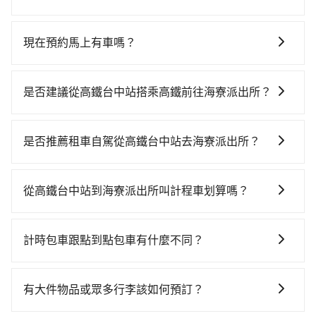
當您需要取消旅行行程時，旅步提供比其他業者更具彈
性的取消政策，以給予乘客更多的保障和方便。只需在
現在預約馬上有車嗎？
用車前一天的凌晨六點前完成取消訂單作業，旅步就承
只要網站上能預約的日期與時間，就保證出車。不過
諾會無條件全額退款，讓乘客感到安心之餘，降低風險
tripool並非計程車，無法隨招隨到，現在馬上預定從高
的同時也確保乘客的權益。
是否建議從高鐵台中站搭乘高鐵前往海寮派出所？
鐵台中站去海寮派出所的車，最快也是四小時後出發的
若要從高鐵台中站搭高鐵前往海寮派出所，高鐵較貴、
車。
費時、轉車麻煩！從最早06:25一直到23:07，台中-台南
是否推薦租車自駕從高鐵台中站去海寮派出所？
一天最多有74班次高鐵可搭乘。假設從高鐵台中站 (台中
如果你有台灣駕照且對自己駕駛技術有信心，且在車上
市烏日區) 出發，步行進入高鐵站約10分鐘，現場買票或
時不需要閉目養神（因為要自己開車），最重要的是你
月台等車時間約10分鐘，再乘坐36~54分鐘（平均45
從高鐵台中站到海寮派出所叫計程車划算嗎？
當天就要來回，那在台中路邊可隨租隨借的iRent應該是
分）的高鐵從台中站前往台南高鐵站，每人票價650元，
如選擇小黃直達，在台中可以透過app叫車的有55688台
你最便宜選擇。註冊完iRent的app後，可以每小時
再用5分鐘出站、等待車站前排班的計程車，搭上小黃後
灣大車隊、Uber、Line Taxi、Yoxi等，如果在路邊攔不
$115~205承租小轎車，每公里再額外加收$3.2，從高鐵
約花30分鐘、車費600元後，抵達海寮派出所 (台南市安
計時包車跟點到點包車有什麼不同？
到車，也可考慮打電話至台中市烏日區當地唯一的計程
台中站到海寮派出所的花費預估為$1,700~2,250（金額
定區) 的目的地。全程加上轉車時間共1小時40分鐘，假
計時包車和點到點包車都是包車服務的形式，但有一些
車行-yoxi車隊等叫車看看。依照里程跳錶計算，價格約
差異來自於平假日、車款差異、抵達目的地後多久原路
設3位同行，高鐵加轉乘之平均每人花費為850元。不
不同之處： 計時包車：計時包車是按照用車時間來計
為3,325~4,000元間，但如改預約tripool可省高達
返回），雖已將eTag和可能的每小時40元路邊停車費用
有大件物品或眾多行李該如何預訂？
過，台中市少部分小黃司機不按表收費，看乘客是外地
費，通常以每小時為單位，客戶可以根據自己的需要預
$1,600。但如果要考慮到回程，台南市僅有合法計程車
預估進去，但額外的汽車保險與可能的罰單都需自付。
人便漫天喊價或恣意繞路。但如果全程使用tripool並到