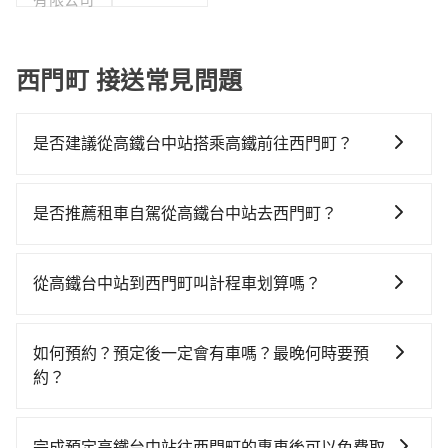
西門町 接送常見問題
是否建議從高鐵台中站搭乘高鐵前往西門町？
若要從高鐵台中站搭高鐵前往西門町，高鐵乘坐舒適、
省時、較貴！從最早06:05一直到23:03，台中-台北一天
是否推薦租車自駕從高鐵台中站去西門町？
最多有105班次高鐵可搭乘。假設從高鐵台中站 (台中市
如果你有台灣駕照且對自己駕駛技術有信心，且在車上
烏日區) 出發，步行進入高鐵站約10分鐘，現場買票或月
時不需要閉目養神（因為要自己開車），最重要的是你
台等車時間約10分鐘，再乘坐43~69分鐘（平均57分）
從高鐵台中站到西門町叫計程車划算嗎？
當天就要來回，那在台中路邊可隨租隨借的iRent應該是
的高鐵從台中站前往台北高鐵站，每人票價700元，再用
如選擇小黃直達，在台中可以透過app叫車的有55688台
你最便宜選擇。註冊完iRent的app後，可以每小時
15分鐘出站、等待車站前排班的計程車，搭上小黃後約
灣大車隊、Uber、Line Taxi、Yoxi等，如果在路邊攔不
$115~205承租小轎車，每公里再額外加收$3.2，從高鐵
花16分鐘、車費200元後，抵達西門町 (台北市萬華區)
如何預約？預定後一定會有車嗎？最晚何時要預
到車，也可考慮打電話至台中市烏日區當地唯一的計程
台中站到西門町的花費預估為$2,100~2,700（金額差異
的目的地。全程加上轉車時間共1小時48分鐘，假設4位
約？
車行-yoxi車隊等叫車看看。依照里程跳錶計算，價格約
來自於平假日、車款差異、抵達目的地後多久原路返
同行，高鐵加轉乘之平均每人花費為750元。不過，台中
如要預約從高鐵台中站前往西門町的專車接送服務，可
為4,100~4,900元間，但如改預約tripool可省高達
回），雖已將eTag和可能的每小時40元路邊停車費用預
市少部分小黃司機不按表收費，看乘客是外地人便漫天
直接線上輸入上下車地點或地址，三秒內即可查到真實
$2,400。台中市有些計程車司機不按錶計費，約有27%
估進去，但額外的汽車保險與可能的罰單都需自付。再
完成預定高鐵台中站往西門町的專車後可以免費取