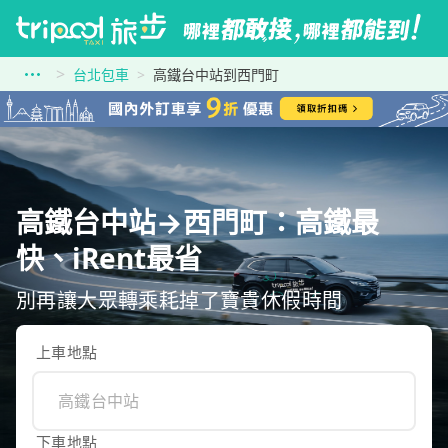
台北包車
高鐵台中站到西門町
高鐵台中站→西門町：高鐵最
快、iRent最省
別再讓大眾轉乘耗掉了寶貴休假時間
上車地點
下車地點