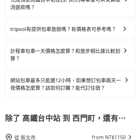
喊價或恣意繞路。但如果全程使用tripool並到府專車接
價格，照著步驟填寫完乘客資料與線上刷卡，訂單即成
會採現場議價，建議最好先上網預約，以免當場被坑受
者，和運的iRent只提供最基本的車型，如Toyota
消退款嗎？
送，則每人平均花費約610元，費時1小時54分鐘。長距
立。在拿到訂單編號後，隨即會在手機上收到簡訊以及
騙。綜合以上，無論在價格或服務品質上，tripool都是
Yaris、Prius C、Vios這類乘坐體驗較差的車款，如果人
離移動確實搭乘高鐵可以比坐車快6分鐘，但卻要額外支
只要在乘車前一日清晨六點以前透過電子郵件告知，不
電子郵件確認信，如此就完成預約了，而司機與車輛的
你從高鐵台中站到西門町的最佳選擇。
數超過四位，更是沒有較大的七人座或九人座可供選
出約560元的交通費，所以對於不是這麼趕時間的人來
論任何理由，保證全額退費，且不收取任何手續費。
詳細資料，將於乘車前一晚八點透過SMS和EMAIL提
tripool有提供包車旅遊嗎？有價格表可參考嗎？
擇，而且無人租車最令人詬病的就是車況，打開車門才
說，預約tripool還是比較划算的。如果你是三人以下要
供。一旦付款完畢，tripool保證出車。一般建議出發前
發現仍有上一組乘客遺留的垃圾或者撞凹的車門仍未被
乘車，也可參考tripool的拼車共乘服務，最多可再節省
tripool提供全台各地包括西門町與高鐵台中站的包車旅
一天中午以前完成預約，越早下訂價格越低價，如臨時
修理，每一次租車都好像在開樂透一樣。另外，偶爾也
50%的交通費用。
遊，從單純的單趟接送到算時間的計時包車都有，可彈
需要，前一天傍晚五點前仍會收單，最遲如當天下午過
計程車包車一天價格怎麼算？和旅步相比誰比較划
會遇到明明已經預約了時間但上一位用戶卻遲遲尚未歸
性選擇2~12小時的服務，滿足家族出遊、朋友聚會、婚
後乘車，四小時前仍能預約。
算？
還，又或者要還車時卻偏偏找不到停車位，對於急著用
喪喜慶等不同的需求。價格透明、無隱藏費用，網站試
車或者要載其他乘客的人來說就有不小的風險。最後，
計程車包車的價格通常根據時間或距離計算，包車的價
算即真實價格，免去來回電話確認。一天包車的價格可
雖然路邊隨租隨還看似方便，但實際使用時還是有其區
格通常是根據時間或距離來計算，而且在不同城市和地
能跟其他車隊相差無幾，但是如果只需要短時數或者單
網站包車最多只能選12小時，如果想訂包車兩天一
域的限制，實際可停靠的地點與你的上下車地點仍有段
區，價格可能有所不同。另外，計程車包車價格也可能
程專車服務者，敢大聲說我們價格絕對最划算。網站上
夜價格怎麼算？該如何訂購？能代訂住宿？
距離，在遇到下雨天或者載行李時，就顯得非常不便。
會因為交通狀況等因素而有所變動。因此，在預定包車
可直接挑選小轎車、休旅車、或九人座箱型車，如需10
旅步的包車服務是以一天一張訂單的方式計算，如果您
之前，最好先詢問清楚具體價格和注意事項。相比之
人以上巴士，請來信洽詢。
需要連續兩天的包車服務，可以在官網上分開預定兩天
下，旅步的包車服務價格相對更為透明和具體，一般是
的行程。另外，目前旅步只提供接送服務，暫不提供代
除了 高鐵台中站 到 西門町，還有⋯
按照包車時間和里程、車型來計費，價格在網站上公開
訂住宿服務。
透明，方便客戶可以更加準確地了解行程所需時間和費
用。
from NT$
1150
從
新北市