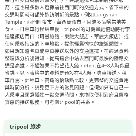
果行程多日或攜帶較多行李，建議選擇包車到府接送服
務，這也是多數人選擇前往西門町的交通方式，省下來的
交通時間就可額外造訪附近的景點，例如Lungshan
Temple、西門町夜市、華西街夜市，且能多品嚐當地美
食。一日包車行程結束後，tripool的司機還能協助將行李
送達飯店門口（珂曼旅館、東龍大飯店、華麗大飯店）或
任何乘客指定的下車地點，提供輕鬆愉快的旅遊體驗。
如果想知道包車或專車接送以外的交通選擇，在經過資料
整理與分析後得知，從高鐵台中站去西門町最快的陸路交
通是高鐵，不過如果不希望花大錢，iRent在4~8人時能最
省錢。以下表格中的資料是預設在4人時，專車接送、租
車自駕、計程車、高鐵的優缺點比較，更完整的交通費用
與時間分析，請見更下方的常見問題。但假如只有自己一
人乘車且願意犧牲一點交通時間，來換取便利到府且價格
實惠的接送服務，可考慮tripool的共乘。
tripool 旅步