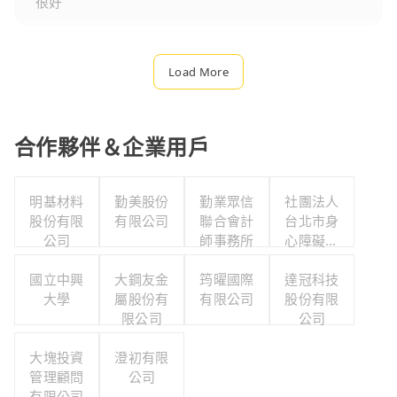
很好
Load More
合作夥伴＆企業用戶
明基材料
勤美股份
勤業眾信
社團法人
股份有限
有限公司
聯合會計
台北市身
公司
師事務所
心障礙游
泳協會
國立中興
大鋼友金
筠曜國際
達冠科技
大學
屬股份有
有限公司
股份有限
限公司
公司
大塊投資
澄初有限
管理顧問
公司
有限公司