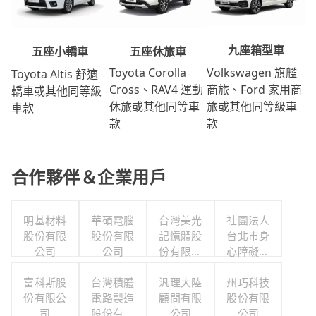
九座箱型車
五座休旅車
五座小轎車
Volkswagen 旗艦
Toyota Corolla
Toyota Altis 舒適
商旅、Ford 家用商
Cross、RAV4 運動
轎車或其他同等級
旅或其他同等級車
休旅或其他同等車
車款
款
款
合作夥伴＆企業用戶
明基材料
華碩電腦
台灣美光
社團法人
股份有限
股份有限
記憶體股
台北市身
公司
公司
份有限公
心障礙游
司
泳協會
富科斯股
台灣積體
汎理大陸
州巧科技
份有限公
電路製造
顧問有限
股份有限
司
股份有限
公司
公司