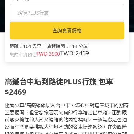
查詢真實價格
距離
：
164 公里
｜
旅程時間
：
114 分鐘
TWD
2469
TWD
3500
您的車資預估
高鐵台中站到路徒PLUS行旅 包車
$2469
隨著火車/高鐵緩緩駛入台中市，您心中對這座城市的期待
正要展開。但當您拖著沉甸甸的行李箱走出車廂，面對眼
前熙來攘往的人潮與複雜的站內指標時，一絲焦慮是否油
然而生？是要挑戰人生地不熟的公車捷運系統，在尖峰時