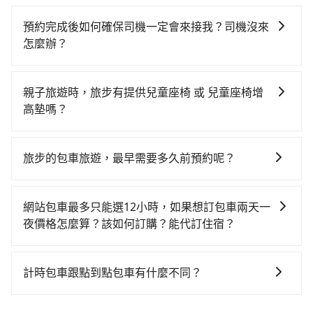
如選擇小黃直達，在台中可以透過app叫車的有55688台
你最便宜選擇。註冊完iRent的app後，可以每小時
天候狀況，決定是步行一段路或者搭乘公車抵達最終的
灣大車隊、Uber、Line Taxi、Yoxi等，如果在路邊攔不
$115~205承租小轎車，每公里再額外加收$3.2，從高鐵
目的地。全程加上轉車時間共1小時32分鐘，假設4位同
預約完成後如何確保司機一定會來接我？司機沒來
到車，也可考慮打電話至台中市烏日區當地唯一的計程
台中站到路徒PLUS行旅的花費預估為$2,150~2,700（金
行，高鐵加轉乘之平均每人花費為700元。不過，台中市
怎麼辦？
車行-yoxi車隊等叫車看看。依照里程跳錶計算，價格約
額差異來自於平假日、車款差異、抵達目的地後多久原
少部分小黃司機不按表收費，看乘客是外地人便漫天喊
只要完成預約並付款完成，訂單就成立，tripool也保證
為4,150~5,000元間，但如改預約tripool可省高達
路返回），雖已將eTag和可能的每小時40元路邊停車費
價或恣意繞路。但如果全程使用tripool並到府專車接
派車。在出發前一天晚上八點時，會透過電子郵件與簡
$2,500。台中市有些計程車司機不按錶計費，約有27%
用預估進去，但額外的汽車保險與可能的罰單都需自
親子旅遊時，旅步有提供兒童座椅 或 兒童座椅增
送，則每人平均花費約620元，費時1小時54分鐘。長距
訊提供司機的姓名、電話、車牌、車型等資訊，如在約
會採現場議價，建議最好先上網預約，以免當場被坑受
付。再者，和運的iRent只提供最基本的車型，如Toyota
高墊嗎？
離移動確實搭乘高鐵可以比坐車快，但卻要額外支出約
定好的時間與上車地點沒有看到司機，可主動電話聯
騙。綜合以上，無論在價格或服務品質上，tripool都是
Yaris、Prius C、Vios這類乘坐體驗較差的車款，如果人
320元的交通費，所以對於不是這麼趕時間的人來說，預
是的，我們提供兒童安全座椅。一台車至多提供一個兒
繫，可能原本約定的地點不適合暫停而改停靠在附近的
你從高鐵台中站到路徒PLUS行旅的最佳選擇。
數超過四位，更是沒有較大的七人座或九人座可供選
約tripool還是比較划算的。如果你是三人以下要乘車，
童座椅。每趟每個租金 NT$300。您可以在預定服務時
位置。但如果遇到車輛故障或者前一趟車嚴重耽誤，
旅步的包車旅遊，最早需要多久前預約呢？
擇，而且無人租車最令人詬病的就是車況，打開車門才
也可參考tripool的拼車共乘服務，最多可再節省50%的
填寫您的需求。
tripool會盡快改派以減少乘客等待的時間。
發現仍有上一組乘客遺留的垃圾或者撞凹的車門仍未被
交通費用。
當您的行程確定後，建議盡早預訂包車服務，因為旅步
修理，每一次租車都好像在開樂透一樣。另外，偶爾也
提供早鳥優惠，您越早預訂就能享有更優惠的價格。所
網站包車最多只能選12小時，如果想訂包車兩天一
會遇到明明已經預約了時間但上一位用戶卻遲遲尚未歸
以不妨趁早訂購，享受更划算的價格。
夜價格怎麼算？該如何訂購？能代訂住宿？
還，又或者要還車時卻偏偏找不到停車位，對於急著用
車或者要載其他乘客的人來說就有不小的風險。最後，
旅步的包車服務是以一天一張訂單的方式計算，如果您
雖然路邊隨租隨還看似方便，但實際使用時還是有其區
需要連續兩天的包車服務，可以在官網上分開預定兩天
計時包車跟點到點包車有什麼不同？
域的限制，實際可停靠的地點與你的上下車地點仍有段
的行程。另外，目前旅步只提供接送服務，暫不提供代
距離，在遇到下雨天或者載行李時，就顯得非常不便。
計時包車和點到點包車都是包車服務的形式，但有一些
訂住宿服務。