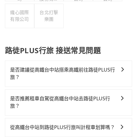
公司
織心國際
台北打擊
有限公司
樂團
路徒PLUS行旅 接送常見問題
是否建議從高鐵台中站搭乘高鐵前往路徒PLUS行
旅？
若要從高鐵台中站搭高鐵前往路徒PLUS行旅，高鐵乘坐
舒適、省時、較貴！從最早06:05一直到23:03，台中-台
是否推薦租車自駕從高鐵台中站去路徒PLUS行
北一天最多有105班次高鐵可搭乘。假設從高鐵台中站
旅？
(台中市烏日區) 出發，步行進入高鐵站約10分鐘，現場
如果你有台灣駕照且對自己駕駛技術有信心，且在車上
買票或月台等車時間約10分鐘，再乘坐43~69分鐘（平
時不需要閉目養神（因為要自己開車），最重要的是你
均57分）的高鐵從台中站前往台北高鐵站，每人票價
從高鐵台中站到路徒PLUS行旅叫計程車划算嗎？
當天就要來回，那在台中路邊可隨租隨借的iRent應該是
700元，再用15分鐘出站，最後再根據距離的遠近或者