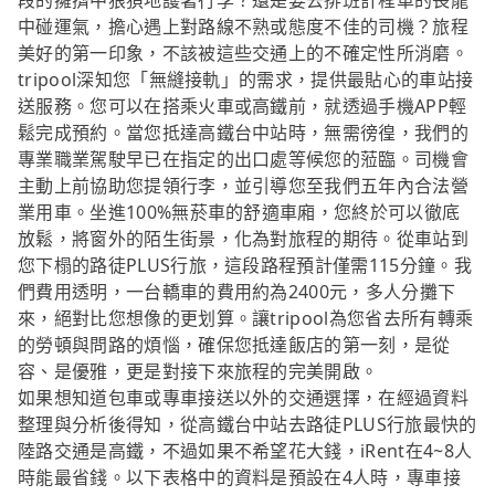
段的擁擠中狼狽地護著行李？還是要去排班計程車的長龍
中碰運氣，擔心遇上對路線不熟或態度不佳的司機？旅程
美好的第一印象，不該被這些交通上的不確定性所消磨。
tripool深知您「無縫接軌」的需求，提供最貼心的車站接
送服務。您可以在搭乘火車或高鐵前，就透過手機APP輕
鬆完成預約。當您抵達高鐵台中站時，無需徬徨，我們的
專業職業駕駛早已在指定的出口處等候您的蒞臨。司機會
主動上前協助您提領行李，並引導您至我們五年內合法營
業用車。坐進100%無菸車的舒適車廂，您終於可以徹底
放鬆，將窗外的陌生街景，化為對旅程的期待。從車站到
您下榻的路徒PLUS行旅，這段路程預計僅需115分鐘。我
們費用透明，一台轎車的費用約為2400元，多人分攤下
來，絕對比您想像的更划算。讓tripool為您省去所有轉乘
的勞頓與問路的煩惱，確保您抵達飯店的第一刻，是從
容、是優雅，更是對接下來旅程的完美開啟。
如果想知道包車或專車接送以外的交通選擇，在經過資料
整理與分析後得知，從高鐵台中站去路徒PLUS行旅最快的
陸路交通是高鐵，不過如果不希望花大錢，iRent在4~8人
時能最省錢。以下表格中的資料是預設在4人時，專車接