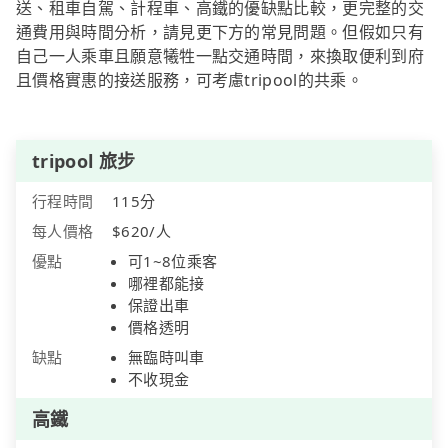
送、租車自駕、計程車、高鐵的優缺點比較，更完整的交
通費用與時間分析，請見更下方的常見問題。但假如只有
自己一人乘車且願意犧牲一點交通時間，來換取便利到府
且價格實惠的接送服務，可考慮tripool的共乘。
tripool 旅步
行程時間
115分
每人價格
$620/人
優點
可1~8位乘客
哪裡都能接
保證出車
價格透明
缺點
無臨時叫車
不收現金
高鐵