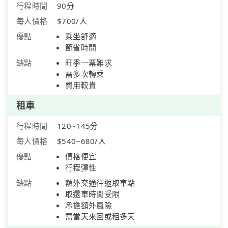
行程時間
90分
每人價格
$700/人
優點
乘坐舒適
節省時間
缺點
旺季一票難求
需多次轉乘
費用較貴
租車
行程時間
120~145分
每人價格
$540~680/人
優點
價格便宜
行程彈性
缺點
額外交通往返取車點
取還車時間受限
承擔額外風險
需當天來回或租多天