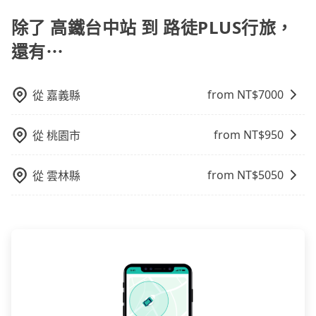
不同之處： 計時包車：計時包車是按照用車時間來計
費，通常以每小時為單位，客戶可以根據自己的需要預
除了 高鐵台中站 到 路徒PLUS行旅，
定一定時間的包車服務。這種服務適用於需要在城市內
還有⋯
多個地點間來回穿梭的客戶，例如市區觀光、商務差旅
等。 點到點包車：點到點包車是按照里程和目的地來計
費，客戶可以預先告知出發地點A到目的地B，會根據路
from NT$
7000
從
嘉義縣
線和里程來計算費用。這種服務通常適用於單程或從一
個城市到另一個城市的長途包車。
from NT$
950
從
桃園市
from NT$
5050
從
雲林縣