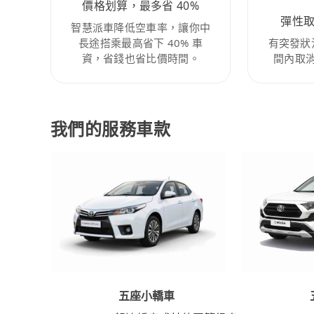
價格划算，最多省 40%
彈性
智慧派車降低空車率，讓你中
長途搭乘最高省下 40% 車
有突發狀
資，省錢也省比價時間。
間內取
我們的服務車款
五座小轎車