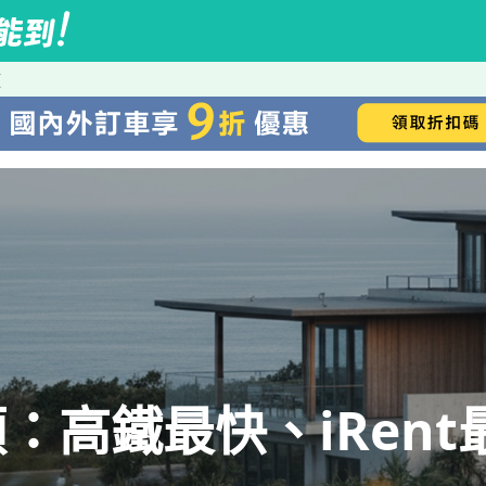
頭
：高鐵最快、iRent