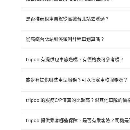
若要從高鐵台北站搭高鐵前往溪頭，高鐵乘坐舒適、省
北-彰化一天最多僅26班次，如果行程緊湊或趕不
是否推薦租車自駕從高鐵台北站去溪頭？
市中正區) 出發，步行進入高鐵站約15分鐘，現場買
如果你有台灣駕照且對自己駕駛技術有信心，且在
分）的高鐵從台北站前往彰化高鐵站，每人票價82
天就要來回，那在台北路邊可隨租隨借的iRent應該
約花55分鐘、車費1,300元後，抵達溪頭 (南投縣
從高鐵台北站到溪頭叫計程車划算嗎？
$115~205承租小轎車，每公里再額外加收$3.2，
同行，高鐵加轉乘之平均每人花費為1,340元。但如
如選擇小黃直達，在台北可以透過app叫車的有55688台
自於平假日、車款差異、抵達目的地後多久原路返回
1,310元，費時2小時57分鐘。長距離移動確實搭
到車，也可考慮打電話至高鐵台北站附近的計程車
去，但額外的汽車保險與可能的罰單都需自付。再者，和運
費，所以對於不是這麼趕時間的人來說，預約trip
tripool有提供包車旅遊嗎？有價格表可參考嗎？
看。依照里程跳錶計算，價格約為6,115~7,300元間
Prius C、Vios這類乘坐體驗較差的車款，如
tripool的拼車共乘服務，最多可再節省50%的交
tripool提供全台各地包括溪頭與高鐵台北站的
程，南投縣僅有合法計程車約340輛，數量約為台北
無人租車最令人詬病的就是車況，打開車門才發現
擇2~12小時的服務，滿足家族出遊、朋友聚會、
倍。綜合以上，無論在價格或服務品質上，tripo
次租車都好像在開樂透一樣。另外，偶爾也會遇到
旅步有提供哪些車型服務？可以指定車款服務嗎？
實價格，免去來回電話確認。一天包車的價格可能
還車時卻偏偏找不到停車位，對於急著用車或者要
旅步有提供小轎車、休旅車、九人座供您選擇，若
務者，敢大聲說我們價格絕對最划算。網站上可直接
還看似方便，但實際使用時還是有其區域的限制，
專人回覆您。
士，請來信洽詢。
tripool的服務C/P值真的比較高？跟其他車隊的
天或者載行李時，就顯得非常不便。
在服務品質許可下，乘客當然希望價格越便宜越好
的台灣大車隊、大都會、LINE Taxi、Uber
tripool提供乘客哪些保障？是否有乘客險？司機
KKDAY、KLOOK、叫車吧等。tripool旅