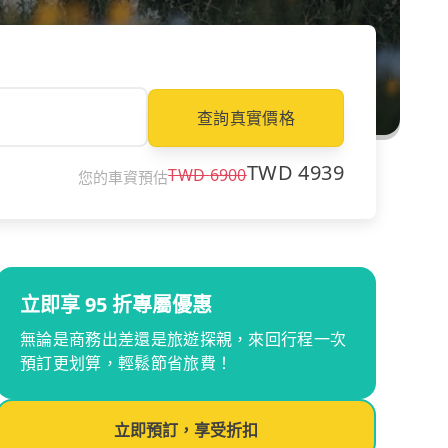
查詢真實價格
TWD
4939
TWD
6900
您的車資預估
立即享 95 折專屬優惠
無論是商務出差還是旅遊探親，來回行程一次
預訂更划算，輕鬆節省旅費！
立即預訂，享受折扣