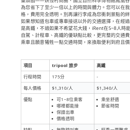
重頭戲——妖怪村商圈、國立自然科學博物館鳳凰谷鳥園
為您省下了至少一倍以上的時間與體力。您可以在我
格，費用完全透明。別再讓行李成為您衝刺景點的絆腳石
如果想知道包車或專車接送以外的交通選擇，在經過
是高鐵，不過如果不希望花大錢，iRent在5~8
自駕、計程車、高鐵的優缺點比較，更完整的交通費
乘車且願意犧牲一點交通時間，來換取便利到府且價格實
項目
tripool 旅步
高鐵
行程時間
175分
-
每人價格
$1,310/人
$1,340/人
優點
可1~8位乘客
乘坐舒適
哪裡都能接
節省時間
保證出車
價格透明
缺點
無臨時叫車
旺季一票難求