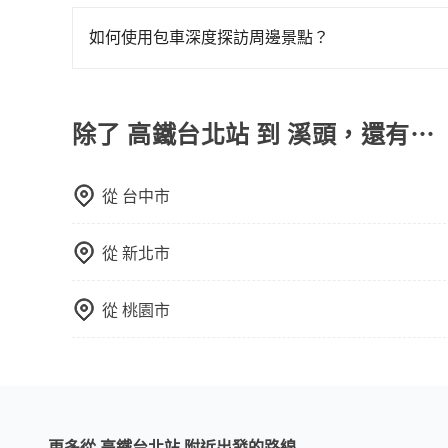
旅步提供最高500萬的乘客險，且只接受通過旅步
包括高鐵台北站去溪頭），全台保證出車。由於有高
也都經過細心維護及保養，以確保您的乘車安全。
絕大多數乘客出行的最佳選擇。
如何使用包車深度探訪周邊景點？
使用包車進行深度探訪周邊景點時，可以充分利用
節奏和時間進行遊覽。除了景點本身，還可以體驗
驗當地的生活和文化。在探訪景點時，可以積極尋
除了 高鐵台北站 到 溪頭，還有⋯
幕，並且可以在旅途中收集更多的故事和經驗，豐
從
台中市
從
新北市
從
桃園市
更多從 高鐵台北站 附近出發的路線