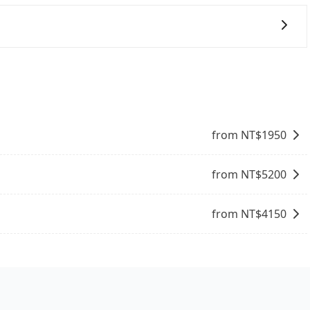
嚴格審查，符合職業駕駛資格的司機入隊服務，所提供之車輛
效的車輛調度能力，能以市價7~8折提供專車到府服務，是
包車的便利性和彈性，探訪更多的景點，並且可以按照自己的
周邊的文化和風俗，品嚐當地的美食，與當地人交流，深入體
找當地導遊或者向當地居民請教，了解更多的深度資訊和內
富自己的旅程。
from NT$
1950
from NT$
5200
from NT$
4150