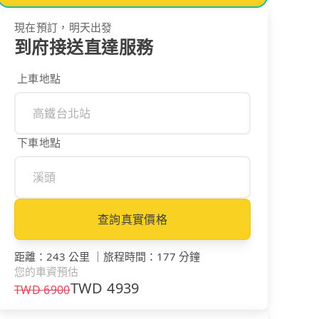
現在預訂，明天出發
到府接送直達服務
上車地點
下車地點
查詢真實價格
距離
：
243 公里
｜
旅程時間
：
177 分鐘
您的車資預估
TWD
4939
TWD
6900