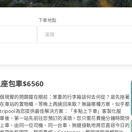
下車地點
座包車$6560
個現實的問題擺在眼前：笨重的行李箱該何去何從？是先拖著
在車站的置物櫃，等晚上再繞回來取？無論哪種方案，似乎都
ripool為您提供最佳解決方案：「多點上下車」客製化服
車後，第一站先前往您預訂的溪頭。您只需花費幾分鐘時間快
上車，由同一位司機、同一台車，無縫接軌地將您直送今日的