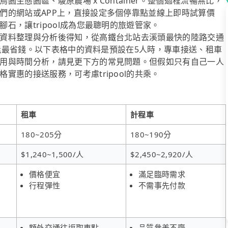
生態園區、駿原農場 x Container。整個過程流暢無比，
們的網站或APP上，直接設定多個停靠點並線上即時試算價
，讓tripool成為您最聰明的旅遊管家。
資料整理與分析後得知，從高鐵台北站去溪頭最快的陸路交通
人時能最省錢。以下表格中的資料是預設在5人時，專車接送、租車
用與時間分析，請見更下方的常見問題。但假如只有自己一人
惠的接送服務，可考慮tripool的共乘。
租車
計程車
180~205分
180~190分
$1,240~1,500/人
$2,450~2,920/人
價格便宜
滿足臨時需求
行程彈性
不需事先付款
額外交通往返取車點
品質參差不齊