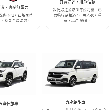
真實好評，用戶信賴
取消，應變無壓力
我們嚴選並培訓每位司機，已
況也不怕，在規定時
累積服務超過 50 萬人次，滿
消，都能全額退款。
意度高達 99%。
九座箱型車
五座休旅車