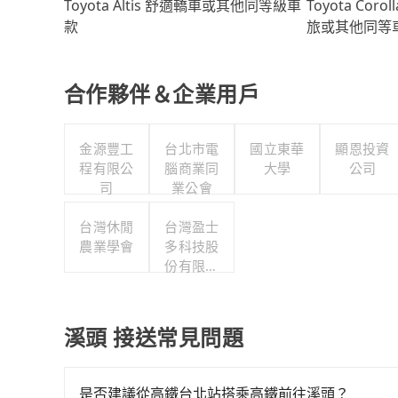
Toyota Coro
Toyota Altis 舒適轎車或其他同等級車
旅或其他同等
款
合作夥伴＆企業用戶
金源豐工
台北市電
國立東華
顯恩投資
程有限公
腦商業同
大學
公司
司
業公會
台灣休閒
台灣盈士
農業學會
多科技股
份有限公
司
溪頭 接送常見問題
是否建議從高鐵台北站搭乘高鐵前往溪頭？