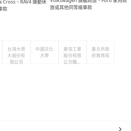
Volkswagen 旗艦商旅、Ford 家用商
lla Cross、RAV4 運動休
旅或其他同等級車款
車款
台灣大哥
中國文化
東培工業
臺北市政
大股份有
大學
股份有限
府教育局
限公司
公司職工
福利委員
會