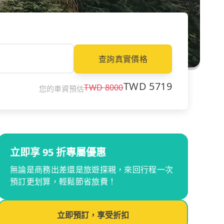
查詢真實價格
TWD
5719
TWD
8000
您的車資預估
立即享 95 折專屬優惠
無論是商務出差還是旅遊探親，來回行程一次
預訂更划算，輕鬆節省旅費！
立即預訂，享受折扣