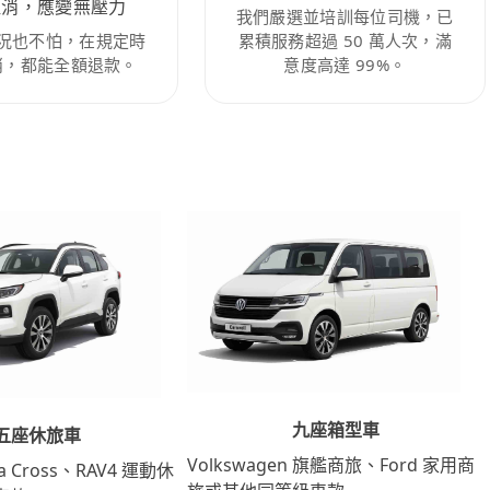
取消，應變無壓力
我們嚴選並培訓每位司機，已
況也不怕，在規定時
累積服務超過 50 萬人次，滿
消，都能全額退款。
意度高達 99%。
九座箱型車
五座休旅車
Volkswagen 旗艦商旅、Ford 家用商
lla Cross、RAV4 運動休