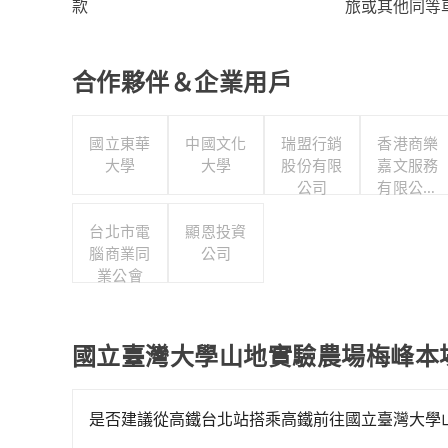
旅或其他同等
款
合作夥伴＆企業用戶
國立東華
中國文化
瑞盟行銷
香港商樂
大學
大學
股份有限
嘉文服務
公司
有限公司
台灣分公
台北市電
顯恩投資
司
腦商業同
公司
業公會
國立臺灣大學山地實驗農場梅峰本
是否建議從高鐵台北站搭乘高鐵前往國立臺灣大學