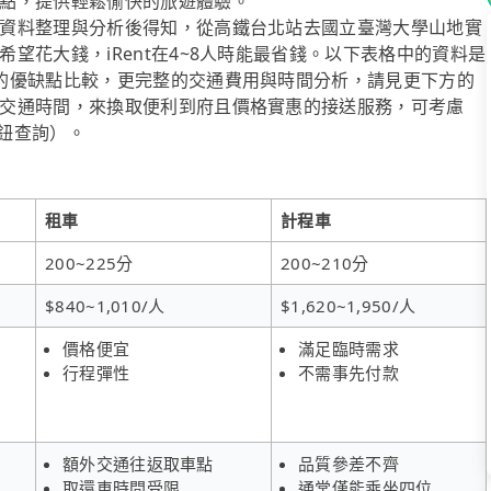
點，提供輕鬆愉快的旅遊體驗。
資料整理與分析後得知，從高鐵台北站去國立臺灣大學山地實
望花大錢，iRent在4~8人時能最省錢。以下表格中的資料是
的優缺點比較，更完整的交通費用與時間分析，請見更下方的
交通時間，來換取便利到府且價格實惠的接送服務，可考慮
按鈕查詢）。
租車
計程車
200~225分
200~210分
$840~1,010/人
$1,620~1,950/人
價格便宜
滿足臨時需求
行程彈性
不需事先付款
額外交通往返取車點
品質參差不齊
取還車時間受限
通常僅能乘坐四位