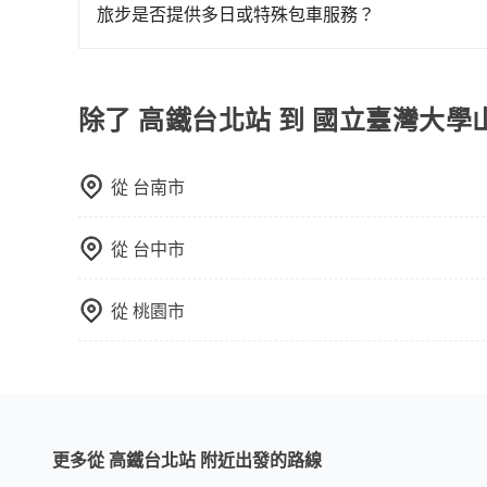
定。至於價格已經市場最優惠，並無特別針對來回
人座箱型車，如需10人以上巴士，請來信洽詢。
旅步是否提供多日或特殊包車服務？
限單程或來回。
若您有多日或特殊包車需求，您可以先來信旅步，
除了 高鐵台北站 到 國立臺灣大
從
台南市
從
台中市
從
桃園市
更多從 高鐵台北站 附近出發的路線