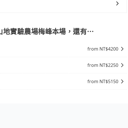
車趟做額外折扣，但如果手上有優惠代碼，歡迎直接使用，不
會有專人回覆您。
學山地實驗農場梅峰本場，還有⋯
from NT$
4200
from NT$
2250
from NT$
5150