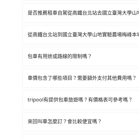
若要從高鐵台北站搭高鐵前往國立臺灣大學山地實驗
23:00，台北-台中一天最多有102班次高鐵可搭
是否推薦租車自駕從高鐵台北站去國立臺灣大學山
15分鐘，現場買票或月台等車時間約10分鐘，再乘
如果你有台灣駕照且對自己駕駛技術有信心，且在
每人票價700元，再用10分鐘出站、等待車站前排班
天就要來回，那在台北路邊可隨租隨借的iRent應該
國立臺灣大學山地實驗農場梅峰本場 (南投縣仁愛鄉
從高鐵台北站到國立臺灣大學山地實驗農場梅峰本
$115~205承租小轎車，每公里再額外加收$3.
行，高鐵加轉乘之平均每人花費為1,500元。但如果全
如選擇小黃直達，在台北可以透過app叫車的有55688台
估為$3,350~4,050（金額差異來自於平假日、
元，費時3小時13分鐘。長距離移動確實搭乘高鐵
到車，也可考慮打電話至高鐵台北站附近的計程車
每小時40元路邊停車費用預估進去，但額外的汽車保
對於不是這麼趕時間的人來說，預約tripool還是比
包車有用途或路線的限制嗎？
照里程跳錶計算，價格約為6,465~7,800元間，但如
本的車型，如Toyota Yaris、Prius C、V
車共乘服務，最多可再節省50%的交通費用。
不管是從高鐵台北站前往國立臺灣大學山地實驗農
縣僅有合法計程車約340輛，數量約為台北市的1%
人座或九人座可供選擇，而且無人租車最令人詬病
台灣法律，無論是清明掃墓、包車旅遊、參加喜宴
以上，無論在價格或服務品質上，tripool都是
撞凹的車門仍未被修理，每一次租車都好像在開樂
車價包含了哪些項目？需要額外支付其他費用嗎？
差、貴賓來訪、寵物檢疫、預約叫車、機場接送、定期
擇。
戶卻遲遲尚未歸還，又或者要還車時卻偏偏找不到
官網上顯示的車價已經包含了租車、司機、高速公
都能滿足你。乘車前一天下午五點以前完成預約，
風險。最後，雖然路邊隨租隨還看似方便，但實際
客負擔，沒有其他巧令名目的隱藏費用，網站上看
於乘車後一週內寄出電子收據。
tripool有提供包車旅遊嗎？有價格表可參考嗎？
地點仍有段距離，在遇到下雨天或者載行李時，就
tripool提供全台各地包括國立臺灣大學山地實
時間的計時包車都有，可彈性選擇2~12小時的服
來回叫車怎麼訂？會比較便宜嗎？
明、無隱藏費用，網站試算即真實價格，免去來回
為了乘客未來可能的訂單修改或取消，每筆訂單只
果只需要短時數或者單程專車服務者，敢大聲說我