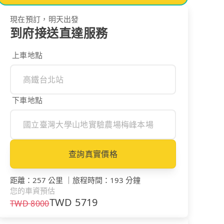
現在預訂，明天出發
到府接送直達服務
上車地點
下車地點
查詢真實價格
距離
：
257 公里
｜
旅程時間
：
193 分鐘
您的車資預估
TWD
5719
TWD
8000