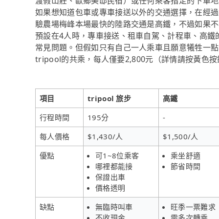
渡假山莊、歐鄉美邸民宿）或任何乘客指定的下車地
如果想知道包車或專車接送以外的交通選擇，在經過
驗農場梅峰本場最快的陸路交通是高鐵，不過如果不希
預設在4人時，專車接送、租車自駕、計程車、高鐵
常見問題。但假如只有自己一人乘車且願意犧牲一點
tripool的共乘，每人僅要2,800元（詳情請按黃色
項目
tripool 旅步
高鐵
行程時間
195分
-
每人價格
$1,430/人
$1,500/人
優點
可1~8位乘客
乘坐舒適
哪裡都能接
節省時間
保證出車
價格透明
缺點
無臨時叫車
旺季一票難求
不收現金
需多次轉乘