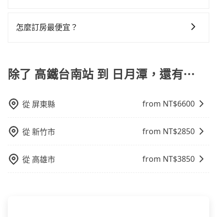
做額外折扣，但如果手上有優惠代碼，歡迎直接使用，
一天下午五點以前完成預約，隔天保證出車。如需公司
月潭的最佳選擇。
會遇到明明已經預約了時間但上一位用戶卻遲遲尚未歸
不馬上來預約tripool！
計程車包車的價格通常根據時間或距離計算，包車的價
不限單程或來回。
報帳打統編，在結帳時可以受理，並於乘車後一週內寄
還，又或者要還車時卻偏偏找不到停車位，對於急著用
格通常是根據時間或距離來計算，而且在不同城市和地
出電子收據。
怎麼訂房最便宜？
車或者要載其他乘客的人來說就有不小的風險。最後，
區，價格可能有所不同。另外，計程車包車價格也可能
雖然路邊隨租隨還看似方便，但實際使用時還是有其區
現在旅客預訂飯店已經很少透過旅行社，大多是透過
會因為交通狀況等因素而有所變動。因此，在預定包車
域的限制，實際可停靠的地點與你的上下車地點仍有段
OTA (online travel agent) 來完成，除了可以快速依據
之前，最好先詢問清楚具體價格和注意事項。相比之
距離，在遇到下雨天或者載行李時，就顯得非常不便。
地區、價位、人數、特殊需求來搜尋適合的旅店與房
除了 高鐵台南站 到 日月潭，還有⋯
下，旅步的包車服務價格相對更為透明和具體，一般是
型，更重要的是通常價格是官網的6~8折，如果又有加入
按照包車時間和里程、車型來計費，價格在網站上公開
會員或者使用特定的信用卡，還可以累積點數做現金回
透明，方便客戶可以更加準確地了解行程所需時間和費
from NT$
6600
從
屏東縣
饋或未來換取免費的住房。台灣人常用的線上訂房平台
用。
有Booking.com、Agoda.com、Hotels.com、
Expedia.com、Trip.com等。正常來說，線上刷卡付款
from NT$
2850
從
新竹市
完後預定就完成，事先不用電話確認空房，事後也不用
告知付款完畢，一切都能在網路上操作。但有些較冷門
from NT$
3850
從
高雄市
或規模較小的飯店，有可能再多平台同時上架而發生超
賣的現象，便有可能到了現場卻沒房可住的窘境，所以
在預定時要不選擇評分高、評論多的飯店，不然就是還
要再人工電話與飯店確認。預訂民宿方面，如不怕麻
煩，有些時候直接打電話問的價格可能比民宿訂房網來