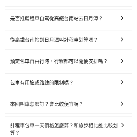
若要從高鐵台南站搭高鐵前往日月潭，高鐵較貴、費
時，且難叫計程車前往高鐵站！從最早06:03一直到
是否推薦租車自駕從高鐵台南站去日月潭？
23:08，台南-台中一天最多有76班次高鐵可搭乘。假設
如果你有台灣駕照且對自己駕駛技術有信心，且在車上
從高鐵台南站 (台南市歸仁區) 出發，步行進入高鐵站約5
時不需要閉目養神（因為要自己開車），最重要的是你
分鐘，現場買票或月台等車時間約10分鐘，再乘坐
從高鐵台南站到日月潭叫計程車划算嗎？
當天就要來回，那在台南路邊可隨租隨借的iRent應該是
35~55分鐘（平均46分）的高鐵從台南站前往台中高鐵
如選擇小黃直達，在台南可以透過app叫車的有55688台
你最便宜選擇。註冊完iRent的app後，可以每小時
站，每人票價650元，再用10分鐘出站、等待車站前排
灣大車隊、Uber、Line Taxi、Yoxi等。依照里程跳錶計
$115~205承租小轎車，每公里再額外加收$3.2，從高鐵
班的計程車，搭上小黃後約花70分鐘、車費2,500元後，
預定包車自由行時，行程都可以隨便安排嗎？
算，價格約為3,135~3,800元間，但如改預約tripool可
台南站到日月潭的花費預估為$2,150~2,750（金額差異
抵達日月潭 (南投縣魚池鄉) 的目的地。全程加上轉車時
只要不超出您選用的用車時間及行程總公里數，且行程
省高達$800。但如果你無法提前預約，或偏好臨時叫
來自於平假日、車款差異、抵達目的地後多久原路返
間共2小時21分鐘，假設一人獨行，交通費總計3,150
沒有到達海拔1500公里以上的山區，行程都是可以依照
車，那要注意台南市僅有合法計程車約4,140輛，計程車
回），雖已將eTag和可能的每小時40元路邊停車費用預
包車有用途或路線的限制嗎？
元。不過台南市領有合法執照的計程車僅有4,100多輛，
您的需求安排的。
密度為雙北的4.6%，也就是說要臨時叫到小黃的難度是
估進去，但額外的汽車保險與可能的罰單都需自付。再
計程車的密度為雙北的4.6%，換句話說，臨時要叫小黃
不管是從高鐵台南站前往日月潭或是全台灣任何地方，
台北或新北的20倍之多。如果當天或隔天也要原路返
者，和運的iRent只提供最基本的車型，如Toyota
的難度是雙北大城市的20倍。縱使幸運攔到一輛小黃
只要是長途交通且途中遵守台灣法律，無論是清明掃
回，日月潭所在的南投縣的計程車更難叫，該縣市僅有
來回叫車怎麼訂？會比較便宜嗎？
Yaris、Prius C、Vios這類乘坐體驗較差的車款，如果人
了，台南市少部分小黃司機不按表收費，看乘客是外地
墓、包車旅遊、參加喜宴/喪禮、就醫回診、登山露營、
約342輛計程車，建議事先做好規劃。再加上台南市有些
數超過四位，更是沒有較大的七人座或九人座可供選
人便漫天喊價或恣意繞路。但如果全程使用tripool並到
為了乘客未來可能的訂單修改或取消，每筆訂單只含一
學生搬家、投票返鄉、商務出差、貴賓來訪、寵物檢
計程車司機不按錶計費，約有17%會採現場議價，建議
擇，而且無人租車最令人詬病的就是車況，打開車門才
府專車接送，則僅需花費約2,970元，費時2小時5分鐘。
趟車的資訊，所以如果需要來回叫車，請分兩筆訂單預
疫、預約叫車、機場接送、定期洗腎、包月上下班，或
計程車包車一天價格怎麼算？和旅步相比誰比較划
最好先上網預約，以免當場被坑受騙。綜合以上，無論
發現仍有上一組乘客遺留的垃圾或者撞凹的車門仍未被
選擇搭乘高鐵而不預約包車，不僅至少額外負擔180元車
定。至於價格已經市場最優惠，並無特別針對來回車趟
者任何跨縣市接送的需求，tripool都能滿足你。乘車前
算？
在價格或服務品質上，tripool都是你從高鐵台南站到日
修理，每一次租車都好像在開樂透一樣。另外，偶爾也
資，而且更會額外浪費16分鐘在轉乘與等車上，現在還