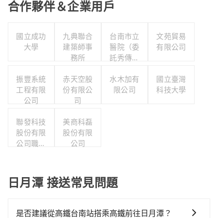
合作夥伴＆企業用戶
國立成功
九典聯合
台南市立
文苑貿易
大學
建築師事
醫院（委
有限公司
務所
託秀傳醫
療社團法
振豐系統
赤天空股
人經營）
水木加有
國立臺灣
工程有限
份有限公
限公司
科技大學
公司
司
聯發科技
美商科磊
股份有限
股份有限
公司職工
公司
福利委員
會
日月潭 接送常見問題
是否建議從高鐵台南站搭乘高鐵前往日月潭？