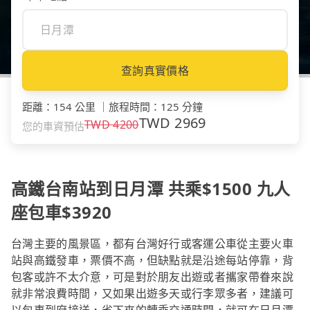
查詢真實價格
距離
：
154 公里
｜
旅程時間
：
125 分鐘
TWD
2969
TWD
4200
您的車資預估
高鐵台南站到日月潭 共乘$1500 九人
座包車$3920
台灣主要的風景區，都有台灣好行或客運公車從主要火車
站與高鐵發車，票價不高，但缺點就是沿途每站停靠，背
包客或許不太介意，可是對於朋友出遊或者攜家帶眷來說
就非常浪費時間，又如果出遊多天或行李眾多者，建議可