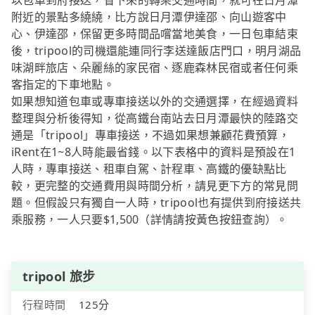
以包車到府接送，省下來的轉乘交通時間，就可在日月潭
附近的景點多繞繞，比方說日月潭伊達邵、向山遊客中
心、伊達邵，保留更多時間品嚐當地美食，一日包車結束
後，tripool的司機還能連同行李送達飯店門口，明月湖品
味湖畔旅店、朵麗絲的家民宿、逐鹿森林民宿或者任何乘
客指定的下車地點。
如果想知道包車或專車接送以外的交通選擇，在經過資料
整理與分析後得知，從高鐵台南站去日月潭最快的陸路交
通是「tripool」專車接送，不過如果想兼顧花費預算，
iRent在1~8人時能最省錢。以下表格中的資料是預設在1
人時，專車接送、租車自駕、計程車、高鐵的優缺點比
較，更完整的交通費用與時間分析，請見更下方的常見問
題。但假設只有獨自一人時，tripool也有提供到府接送共
乘服務，一人只要$1,500（詳情請按黃色按鈕查詢）。
tripool 旅步
行程時間
125分