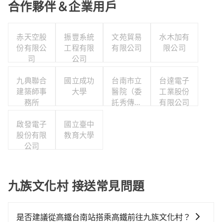
合作夥伴＆企業用戶
赤天空股
振豐系統
文苑貿易
水木加有
份有限公
工程有限
有限公司
限公司
司
公司
九典聯合
國立成功
台南市立
台達電子
建築師事
大學
醫院（委
工業股份
務所
託秀傳醫
有限公司
療社團法
啟發電子
國立臺中
人經營）
股份有限
教育大學
公司
九族文化村 接送常見問題
是否建議從高鐵台南站搭乘高鐵前往九族文化村？