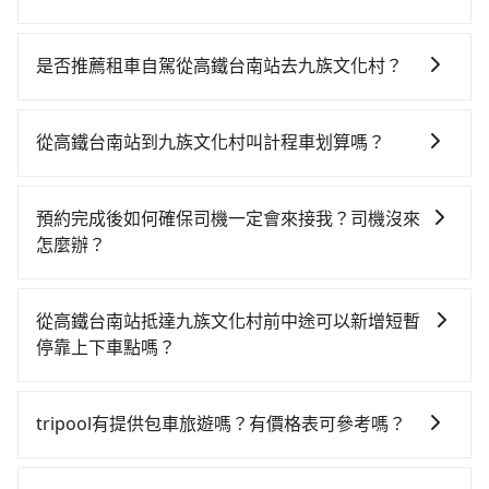
若要從高鐵台南站搭高鐵前往九族文化村，高鐵較貴、
費時，且難叫計程車前往高鐵站！從最早06:03一直到
是否推薦租車自駕從高鐵台南站去九族文化村？
23:08，台南-台中一天最多有76班次高鐵可搭乘。假設
如果你有台灣駕照且對自己駕駛技術有信心，且在車上
從高鐵台南站 (台南市歸仁區) 出發，步行進入高鐵站約5
時不需要閉目養神（因為要自己開車），最重要的是你
分鐘，現場買票或月台等車時間約10分鐘，再乘坐
從高鐵台南站到九族文化村叫計程車划算嗎？
當天就要來回，那在台南路邊可隨租隨借的iRent應該是
35~55分鐘（平均46分）的高鐵從台南站前往台中高鐵
如選擇小黃直達，在台南可以透過app叫車的有55688台
你最便宜選擇。註冊完iRent的app後，可以每小時
站，每人票價650元，再用10分鐘出站、等待車站前排
灣大車隊、Uber、Line Taxi、Yoxi等。依照里程跳錶計
$115~205承租小轎車，每公里再額外加收$3.2，從高鐵
班的計程車，搭上小黃後約花70分鐘、車費2,500元後，
預約完成後如何確保司機一定會來接我？司機沒來
算，價格約為3,135~3,800元間，但如改預約tripool可
台南站到九族文化村的花費預估為$2,150~2,750（金額
抵達九族文化村 (南投縣魚池鄉) 的目的地。全程加上轉
怎麼辦？
省高達$800。但如果你無法提前預約，或偏好臨時叫
差異來自於平假日、車款差異、抵達目的地後多久原路
車時間共2小時21分鐘，假設一人獨行，交通費總計
只要完成預約並付款完成，訂單就成立，tripool也保證
車，那要注意台南市僅有合法計程車約4,140輛，計程車
返回），雖已將eTag和可能的每小時40元路邊停車費用
3,150元。不過台南市領有合法執照的計程車僅有4,100
派車。在出發前一天晚上八點時，會透過電子郵件與簡
密度為雙北的4.6%，也就是說要臨時叫到小黃的難度是
預估進去，但額外的汽車保險與可能的罰單都需自付。
從高鐵台南站抵達九族文化村前中途可以新增短暫
多輛，計程車的密度為雙北的4.6%，換句話說，臨時要
訊提供司機的姓名、電話、車牌、車型等資訊，如在約
台北或新北的20倍之多。如果當天或隔天也要原路返
再者，和運的iRent只提供最基本的車型，如Toyota
停靠上下車點嗎？
叫小黃的難度是雙北大城市的20倍。縱使幸運攔到一輛
定好的時間與上車地點沒有看到司機，可主動電話聯
回，九族文化村所在的南投縣的計程車更難叫，該縣市
Yaris、Prius C、Vios這類乘坐體驗較差的車款，如果人
小黃了，台南市少部分小黃司機不按表收費，看乘客是
tripool有提供多點上下車接送服務，線上預約從高鐵台
繫，可能原本約定的地點不適合暫停而改停靠在附近的
僅有約342輛計程車，建議事先做好規劃。再加上台南市
數超過四位，更是沒有較大的七人座或九人座可供選
外地人便漫天喊價或恣意繞路。但如果全程使用tripool
南站前往九族文化村的途中可備註加點。每個加點位
位置。但如果遇到車輛故障或者前一趟車嚴重耽誤，
有些計程車司機不按錶計費，約有17%會採現場議價，
tripool有提供包車旅遊嗎？有價格表可參考嗎？
擇，而且無人租車最令人詬病的就是車況，打開車門才
並到府專車接送，則僅需花費約2,970元，費時2小時5分
置，前後額外里程數5公里內加收200元。雖然可能有些
tripool會盡快改派以減少乘客等待的時間。
建議最好先上網預約，以免當場被坑受騙。綜合以上，
發現仍有上一組乘客遺留的垃圾或者撞凹的車門仍未被
鐘。選擇搭乘高鐵而不預約包車，不僅至少額外負擔180
tripool提供全台各地包括九族文化村與高鐵台南站的包
路線完全順路，但是司機多點停靠就會有額外的等待時
無論在價格或服務品質上，tripool都是你從高鐵台南站
修理，每一次租車都好像在開樂透一樣。另外，偶爾也
元車資，而且更會額外浪費16分鐘在轉乘與等車上，現