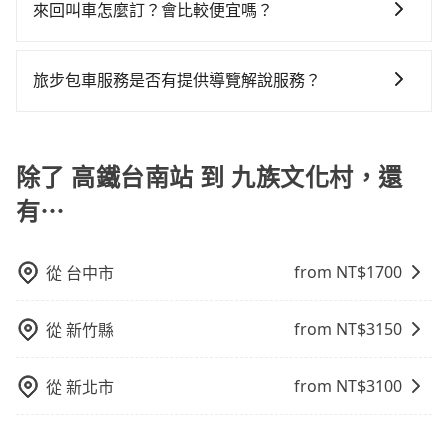
車旅遊，從單純的單趟接送到算時間的計時包車都有，
間，收取額外費用是必要的補償。
來回叫車怎麼訂？會比較便宜嗎？
到九族文化村的最佳選擇。
會遇到明明已經預約了時間但上一位用戶卻遲遲尚未歸
在還不馬上來預約tripool！
可彈性選擇2~12小時的服務，滿足家族出遊、朋友聚
還，又或者要還車時卻偏偏找不到停車位，對於急著用
為了乘客未來可能的訂單修改或取消，每筆訂單只含一
會、婚喪喜慶等不同的需求。價格透明、無隱藏費用，
車或者要載其他乘客的人來說就有不小的風險。最後，
趟車的資訊，所以如果需要來回叫車，請分兩筆訂單預
網站試算即真實價格，免去來回電話確認。一天包車的
旅步包車服務是否有提供導覽解說服務？
雖然路邊隨租隨還看似方便，但實際使用時還是有其區
定。至於價格已經市場最優惠，並無特別針對來回車趟
價格可能跟其他車隊相差無幾，但是如果只需要短時數
域的限制，實際可停靠的地點與你的上下車地點仍有段
抱歉！目前旅步的包車服務暫無提供導覽服務，如果您
做額外折扣，但如果手上有優惠代碼，歡迎直接使用，
或者單程專車服務者，敢大聲說我們價格絕對最划算。
距離，在遇到下雨天或者載行李時，就顯得非常不便。
需要導覽服務，可事先透過電子郵件
不限單程或來回。
網站上可直接挑選小轎車、休旅車、或九人座箱型車，
booking@tripool.app聯繫我們，將有專人協助回覆確
除了 高鐵台南站 到 九族文化村，還
如需10人以上巴士，請來信洽詢。
認是否能協助安排。
有⋯
from NT$
1700
從
台中市
from NT$
3150
從
新竹縣
from NT$
3100
從
新北市