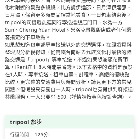
以包車到府接送，省下來的轉乘交通時間，就可在九族文
化村附近的景點多繞繞，比方說伊達邵、日月潭伊達邵、
日月潭，保留更多時間品嚐當地美食，一日包車結束後，
tripool的司機還能連同行李送達飯店門口，水秀一方
Sun、Cherng Yuan Hotel、米洛克景觀飯店或者任何乘
客指定的下車地點。
如果想知道包車或專車接送以外的交通選擇，在經過資料
整理與分析後得知，從高鐵台南站去九族文化村最快的陸
路交通是「tripool」專車接送，不過如果想兼顧花費預
算，iRent在1~8人時能最省錢。以下表格中的資料是預設
在1人時，專車接送、租車自駕、計程車、高鐵的優缺點
比較，更完整的交通費用與時間分析，請見更下方的常見
問題。但假設只有獨自一人時，tripool也有提供到府接送
共乘服務，一人只要$1,500（詳情請按黃色按鈕查詢）。
tripool 旅步
行程時間
125分