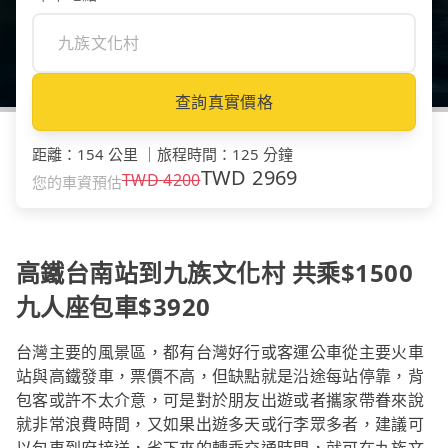
查詢真實價格
距離
：
154 公里
｜
旅程時間
：
125 分鐘
TWD
2969
TWD
4200
您的車資預估
高鐵台南站到九族文化村 共乘$1500
九人座包車$3920
台灣主要的風景區，都有台灣好行或客運公車從主要火車
站與高鐵發車，票價不高，但缺點就是沿途每站停靠，背
包客或許不太介意，可是對於朋友出遊或者攜家帶眷來說
就非常浪費時間，又如果出遊多天或行李眾多者，建議可