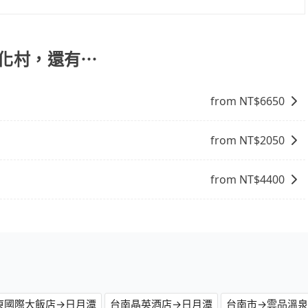
具彈性的取消政策，以給予乘客更多的保障和方便。只需在用
承諾會無條件全額退款，讓乘客感到安心之餘，降低風險的同
族文化村，還有⋯
from NT$
6650
from NT$
2050
from NT$
4400
東國際大飯店→日月潭
台南晶英酒店→日月潭
台南市→雲品溫