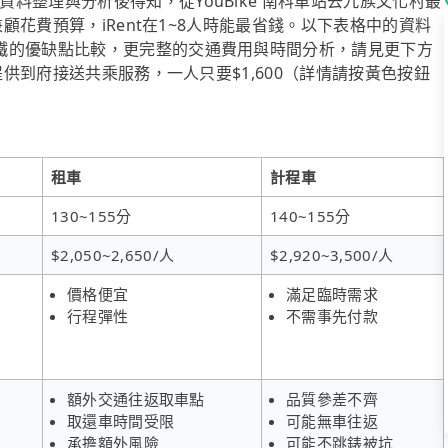
料整理與分析後得知，從YouBike 南科車站去九族文化村最
兼顧花費預算，iRent在1~8人時能最省錢。以下表格中的資料
鐵的優缺點比較，更完整的交通費用與時間分析，請見更下方
提供到府接送共乘服務，一人只要$1,600（詳情請按黃色按鈕
租車
計程車
130~155分
140~155分
$2,050~2,650/人
$2,920~3,500/人
價格便宜
滿足臨時需求
行程彈性
不需事先付款
額外交通往返取車點
品質參差不齊
取還車時間受限
可能無車往返
承擔額外風險
可能不跳錶被坑