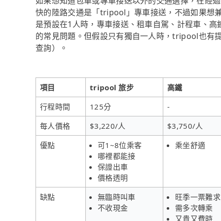
如果想知道包車或專車接送以外的交通選擇，在經過資
快的陸路交通是「tripool」專車接送，不過如果想
是預設在1人時，專車接送、租車自駕、計程車、高
的常見問題。但假設只有獨自一人時，tripool也有
查詢）。
項目
tripool 旅步
高鐵
行程時間
125分
-
每人價格
$3,220/人
$3,750/人
優點
可1~8位乘客
乘坐舒適
哪裡都能接
保證出車
價格透明
缺點
無臨時叫車
旺季一票難求
不收現金
需多次轉乘
又貴又費時