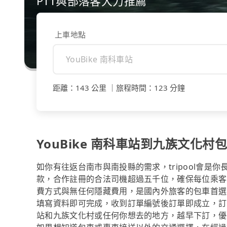
PTT與部落客大力推薦
上車地點
距離
：
143 公里
｜
旅程時間
：
123 分鐘
YouBike 南科車站到九族文化村
如你有往返台南市與南投縣的需求，tripool會是
款，合作註冊的合法司機超過五千位，確保每位乘客
費方式與無任何隱藏費用，是國內外旅客的包車首選
填寫資料即可完成，收到訂單編號後訂單即成立，訂單
站和九族文化村或任何你想去的地方，越早下訂，優