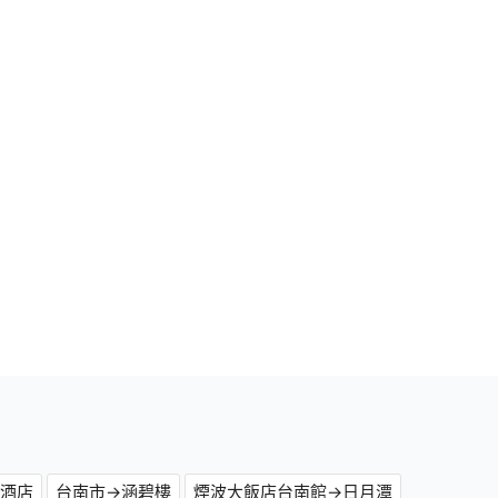
泉酒店
台南市→涵碧樓
煙波大飯店台南館→日月潭