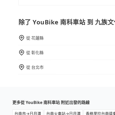
當您需要取消旅行行程時，旅步提供比其他業者更
車前一天的凌晨六點前完成取消訂單作業，旅步就
時也確保乘客的權益。
除了 YouBike 南科車站 到 九
從
花蓮縣
從
彰化縣
從
台北市
更多從 YouBike 南科車站 附近出發的路線
台南市→日月潭
台南火車站→日月潭
香格里拉台南遠