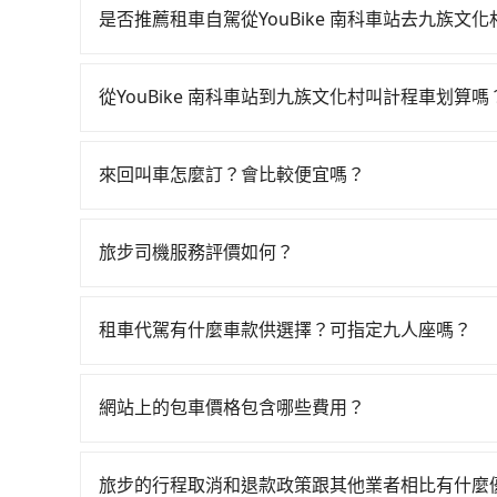
直到23:08，台南-台中一天最多有76班次高鐵可搭乘
是否推薦租車自駕從YouBike 南科車站去九族文化
台南高鐵站，叫一輛計程車花費約600元、車程約
如果你有台灣駕照且對自己駕駛技術有信心，且在
時間約15分鐘，再乘坐35~55分鐘（平均46分）
天就要來回，那在台南路邊可隨租隨借的iRent應該
出站、等待車站前排班的計程車，搭上小黃後約花70分
從YouBike 南科車站到九族文化村叫計程車划算嗎
$115~205承租小轎車，每公里再額外加收$3.2，
目的地。全程加上轉車時間共2小時51分鐘，假設一
如選擇小黃直達，在台南可以透過app叫車的有55688台
$2,050~2,650（金額差異來自於平假日、車款
程車僅有4,100多輛，計程車的密度為雙北的4.
算，價格約為2,915~3,500元間，若改選tri
時40元路邊停車費用預估進去，但額外的汽車保險與
幸運攔到一輛小黃了，台南市少部分小黃司機不按
來回叫車怎麼訂？會比較便宜嗎？
車，那要注意台南市僅有合法計程車約4,140輛，
車型，如Toyota Yaris、Prius C、Vio
使用tripool並到府專車接送，則僅需花費約3,
為了乘客未來可能的訂單修改或取消，每筆訂單只
台北或新北的20倍之多。如果當天或隔天也要原
或九人座可供選擇，而且無人租車最令人詬病的就
額外負擔530元車資，而且更會額外浪費48分鐘在轉
定。至於價格已經市場最優惠，並無特別針對來回
約342輛計程車，建議事先做好規劃。再加上台南
的車門仍未被修理，每一次租車都好像在開樂透一
旅步司機服務評價如何？
限單程或來回。
最好先上網預約，以免當場被坑受騙。雖然YouBi
遲遲尚未歸還，又或者要還車時卻偏偏找不到停車
在 Google 上關於旅步的評論中，許多人都給
人數超過四位時，叫兩輛計程車的費用就貴了，改預約一
險。最後，雖然路邊隨租隨還看似方便，但實際使
程更加順暢和舒適。」
租車代駕有什麼車款供選擇？可指定九人座嗎？
點仍有段距離，在遇到下雨天或者載行李時，就顯
tripool提供的車型以五人座小轎車、休旅車與九人
VW為主，其中也有少量進口車像凌志Lexus、特斯
網站上的包車價格包含哪些費用？
百分百無菸車，乘客均有最高500萬乘客險。如果有
網站上的價格已包含基本車趟所有費用，即最高 3
座大巴或遊覽車，可特別填單並另外報價。
產生。
旅步的行程取消和退款政策跟其他業者相比有什麼