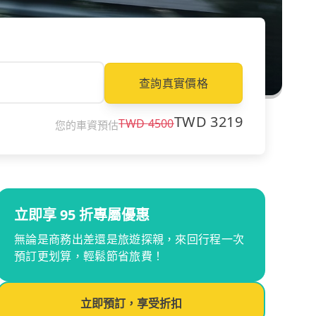
查詢真實價格
TWD
3219
TWD
4500
您的車資預估
立即享 95 折專屬優惠
無論是商務出差還是旅遊探親，來回行程一次
預訂更划算，輕鬆節省旅費！
立即預訂，享受折扣