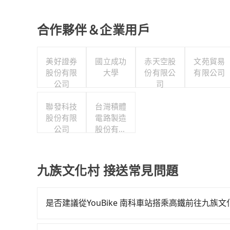
合作夥伴＆企業用戶
美好證券
國立成功
赤天空股
文苑貿易
股份有限
大學
份有限公
有限公司
公司
司
聯發科技
台灣積體
股份有限
電路製造
公司
股份有限
公司
九族文化村 接送常見問題
是否建議從YouBike 南科車站搭乘高鐵前往九族文
若要從YouBike 南科車站搭高鐵前往九族文化村