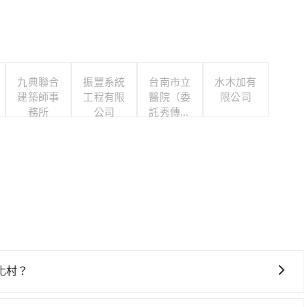
九典聯合
振豐系統
台南市立
水木加有
建築師事
工程有限
醫院（委
限公司
務所
公司
託秀傳醫
療社團法
人經營）
化村？
，高鐵較貴、費時，且難叫計程車前往高鐵站！從最早06:03一