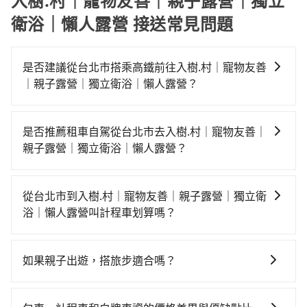
入樹.村｜寵物友善｜親子露營｜獨立
衛浴｜懶人露營 接送常見問題
是否建議從台北市搭乘高鐵前往入樹.村｜寵物友善
｜親子露營｜獨立衛浴｜懶人露營？
若要從台北市區搭高鐵前往入樹.村｜寵物友善｜親子露
營｜獨立衛浴｜懶人露營，高鐵較貴、費時！從最早
是否推薦租車自駕從台北市去入樹.村｜寵物友善｜
06:26一直到23:00，台北-台中一天最多有102班次高鐵
親子露營｜獨立衛浴｜懶人露營？
可搭乘。假設從台北市中山區前往最靠近的台北高鐵
如果你有台灣駕照且對自己駕駛技術有信心，且在車上
站，叫一輛計程車花費約200元、車程約20分鐘。抵達
時不需要閉目養神（因為要自己開車），最重要的是你
高鐵站後，步行進站、現場購票並於月台排隊的時間約
從台北市到入樹.村｜寵物友善｜親子露營｜獨立衛
當天就要來回，那在台北路邊可隨租隨借的iRent應該是
25分鐘，再乘坐47~66分鐘（平均57分）的高鐵從台北
浴｜懶人露營叫計程車划算嗎？
你最便宜選擇。註冊完iRent的app後，可以每小時
站前往台中高鐵站，每人票價700元，再用10分鐘出
如選擇小黃直達，在台北可以透過app叫車的有55688台
$115~205承租小轎車，每公里再額外加收$3.2，從台北
站、等待車站前排班的計程車，搭上小黃後約花70分
灣大車隊、Uber、Line Taxi、Yoxi等，如果在路邊攔不
市（中山區）到入樹.村｜寵物友善｜親子露營｜獨立衛
鐘、車費2,500元後，抵達入樹.村｜寵物友善｜親子露營
如果親子出遊，搭旅步適合嗎？
到車，也可考慮打電話至附近的計程車隊，如大都會衛
浴｜懶人露營的花費預估為$3,050~3,750（金額差異來
｜獨立衛浴｜懶人露營 (南投縣魚池鄉) 的目的地。全程
適合的，另外旅步也特別為您心愛的寶貝準備了兒童座
星車隊、大直計程車、長鴻計程車等叫車看看。依照里
自於平假日、車款差異、抵達目的地後多久原路返
加上轉車時間共2小時58分鐘，假設3位同行，高鐵加轉
椅及兒童用增高墊供您選購(租借300元/個)，讓您和孩子