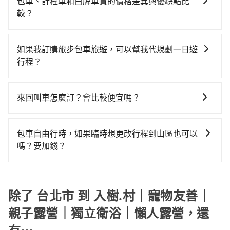
程跳錶計算，價格約為6,040~7,200元間，但如改預約
回），雖已將eTag和可能的每小時40元路邊停車費用預
包車、計程車和白牌車資的價格差異與優缺點比
乘之平均每人花費為1,600元。但如果全程使用tripool
出遊時安全更有保障。
tripool可省高達$2,800。但如果要考慮到回程，南投縣
估進去，但額外的汽車保險與可能的罰單都需自付。再
較？
並到府專車接送，則每人平均花費約1,470元，費時2小
僅有合法計程車約340輛，數量約為台北市的1%、密度
者，和運的iRent只提供最基本的車型，如Toyota
時46分鐘。選擇搭乘高鐵而不預約包車，不僅每人至少
包車、計程車或白牌車。主要價格差異和優缺點如下： -
僅雙北的0.2%，其叫車的難度是雙北市的490倍。綜合
Yaris、Prius C、Vios這類乘坐體驗較差的車款，如果人
額外負擔130元車資，而且更會額外浪費12分鐘在轉乘
包車：優點是搭乘舒適可以根據自己的需求安排時間和
以上，無論在價格或服務品質上，tripool都是你從台北
如果我訂購旅步包車旅遊，可以幫我代規劃一日遊
數超過四位，更是沒有較大的七人座或九人座可供選
與等車上，現在還不馬上來預約tripool！如果你僅有兩
地點上車較客製化。此外，司機還會提供各種旅遊建議
市到入樹.村｜寵物友善｜親子露營｜獨立衛浴｜懶人露
行程？
擇，而且無人租車最令人詬病的就是車況，打開車門才
位乘車，也可參考tripool的拼車共乘服務，最多可再節
與資訊。長途接送價格比計程車車資更優惠。 - 計程
營的最佳選擇。
發現仍有上一組乘客遺留的垃圾或者撞凹的車門仍未被
省50%的交通費用。
抱歉！目前旅步的包車服務只能提供交通接送服務，暫
車：優點是24小時隨叫隨到，價格按錶計費，但若遇交
修理，每一次租車都好像在開樂透一樣。另外，偶爾也
時還沒有規劃行程的服務。
通塞車時亦會加收延遲費用，一般屬短程接駁為主。 -
來回叫車怎麼訂？會比較便宜嗎？
會遇到明明已經預約了時間但上一位用戶卻遲遲尚未歸
白牌車：優點是價格相對較低，有的還可喊價。但安全
還，又或者要還車時卻偏偏找不到停車位，對於急著用
為了乘客未來可能的訂單修改或取消，每筆訂單只含一
性和服務質量無法保障，需要自行承擔風險，遇到狀況
車或者要載其他乘客的人來說就有不小的風險。最後，
趟車的資訊，所以如果需要來回叫車，請分兩筆訂單預
事後也無法申訴退費。
包車自由行時，如果臨時想更改行程到山區也可以
雖然路邊隨租隨還看似方便，但實際使用時還是有其區
定。至於價格已經市場最優惠，並無特別針對來回車趟
嗎？要加錢？
域的限制，實際可停靠的地點與你的上下車地點仍有段
做額外折扣，但如果手上有優惠代碼，歡迎直接使用，
距離，在遇到下雨天或者載行李時，就顯得非常不便。
可以的，當您的旅程需要穿越山區或是高海拔地區時，
不限單程或來回。
旅步可能會根據行經的路線是否超過海拔1500公尺來進
行額外的費用收取。但是，這些費用會在您下訂單後、
除了 台北市 到 入樹.村｜寵物友善｜
出發前先與您進行確認，確保您明確知道所有的費用。
親子露營｜獨立衛浴｜懶人露營，還
我們會透過Email的方式向您說明收費細節，讓您能更放
心地享受旅步為您提供的服務。