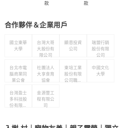
款
款
合作夥伴＆企業用戶
國立東華
台灣大哥
顯恩投資
瑞盟行銷
大學
大股份有
公司
股份有限
限公司
公司
台北市電
社團法人
東培工業
中國文化
腦商業同
大享食育
股份有限
大學
業公會
協會
公司職工
福利委員
台灣盈士
金源豐工
會
多科技股
程有限公
份有限公
司
司