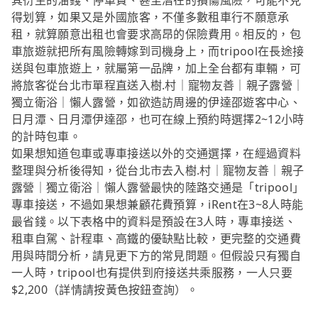
其衍生的油錢、停車費、甚至潛在的損傷風險，可能不見
得划算，如果又是外國旅客，不僅多數租車行不願意承
租，就算願意出租也會要求高昂的保險費用。相反的，包
車旅遊就把所有風險轉嫁到司機身上，而tripool在長途接
送與包車旅遊上，就屬第一品牌，加上全台都有車輛，可
將旅客從台北市單程直送入樹.村｜寵物友善｜親子露營｜
獨立衛浴｜懶人露營，如欲造訪周邊的伊達邵遊客中心、
日月潭、日月潭伊達邵，也可在線上預約時選擇2~12小時
的計時包車。
如果想知道包車或專車接送以外的交通選擇，在經過資料
整理與分析後得知，從台北市去入樹.村｜寵物友善｜親子
露營｜獨立衛浴｜懶人露營最快的陸路交通是「tripool」
專車接送，不過如果想兼顧花費預算，iRent在3~8人時能
最省錢。以下表格中的資料是預設在3人時，專車接送、
租車自駕、計程車、高鐵的優缺點比較，更完整的交通費
用與時間分析，請見更下方的常見問題。但假設只有獨自
一人時，tripool也有提供到府接送共乘服務，一人只要
$2,200（詳情請按黃色按鈕查詢）。