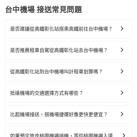
台中機場 接送常見問題
是否建議從高鐵彰化站搭乘高鐵前往台中機場？
從高鐵彰化站搭高鐵去台中機場絕非最佳選擇，高鐵較
貴、費時、轉車麻煩，且難叫計程車前往高鐵站！彰化-
是否推薦租車自駕從高鐵彰化站去台中機場？
台中就算尖峰時刻，一天也才28班車次，從最早06:44到
如果你考慮租車自駕，很不幸的，高鐵彰化站周圍應該
23:49，過了末班車到清晨的時段，還是要找其他交通方
沒有半間租車公司，如果不想額外花時間搭車前往鄰近
案。假設從高鐵彰化站 (彰化縣田中鎮) 出發，步行進入
從高鐵彰化站到台中機場叫計程車划算嗎？
市區租車，也不想花大錢叫計程車前往台中機場，
高鐵站約5分鐘，現場買票或月台等車時間約10分鐘，再
如選擇小黃直達，在彰化可以透過app叫車的有55688台
tripool直達專車就是你最佳選擇。
乘坐9~10分鐘（平均10分）的高鐵從彰化站前往台中高
灣大車隊、Uber和Yoxi，如果在路邊攔不到車，也可考
鐵站，每人票價130元，再用10分鐘出站、等待車站前
抵達機場的交通選擇方式有哪些？
慮打電話至彰化縣田中鎮當地唯一的計程車行-三億計程
排班的計程車，搭上小黃後約花31分鐘、車費900元
所有到機場的交通方式因地區和交通狀況而異，以下列
車等叫車看看。依照里程跳錶計算，價格約為
後，抵達台中機場 (台中市沙鹿區) 的目的地。全程加上
舉一些常見的選擇： 1. 捷運：如果機場附近有捷運或輕
1,190~1,400元間。不過彰化縣僅有合法計程車約1,640
比起機場接送，搭機場捷運好像更快更便宜？
轉車時間共1小時6分鐘，假設5位同行，高鐵加轉乘之平
軌系統，這是一種快捷和經濟實惠的交通方式。 2. 公車/
輛，計程車密度為雙北的3.7%，也就是說要臨時叫到小
均每人花費為490元。不過彰化縣領有合法執照的計程車
搭乘機場捷運相對於機場接送的確在時間及價格上有其
客運：公車或客運是到達機場的另一種經濟實惠的交通
黃的難度是台北或新北的30倍之多。再加上彰化縣有些
僅有1,600多輛，計程車的密度為雙北的3.7%，換句話
優勢，但對於入出境需攜帶多件大型行李、同行人數多
方式。 3. 計程車：計程車通常是到達機場的比較昂貴的
計程車司機不按錶計費，約有25%會採現場議價，建議
如果預定旅步桃園機場接機，等從桃園機場入境