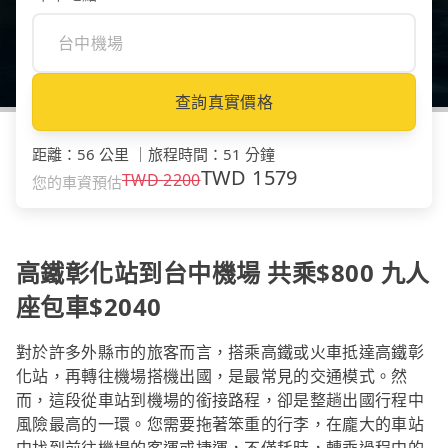
查詢真實價格
距離
：
56 公里
｜
旅程時間
：
51 分鐘
TWD
1579
TWD
2200
您的車資預估
高鐵彰化站到台中機場 共乘$800 九人
座包車$2040
對於許多外縣市的旅客而言，搭乘高鐵或火車抵達高鐵彰
化站，再轉往機場搭機出國，是最常見的交通模式。然
而，這段從車站到機場的銜接路程，卻是整趟出國行程中
風險最高的一環。您需要拖著笨重的行李，在龐大的車站