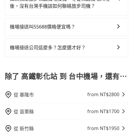
說，臨時要叫小黃的難度是雙北大城市的30倍。縱使幸
或需事先移動到捷運站搭乘的旅客，到府服務的機場接
選擇，但對於携帶大量行李或急需前往機場的乘客來
最好先上網預約，以免當場被坑受騙。雖然高鐵彰化站
後，沒有台灣手機該如何聯絡旅步司機？
運攔到一輛小黃了，彰化縣少部分小黃司機不按表收
送會更便捷。
說，這可能是最方便的選擇。許多城市的計程車公司提
到台中機場的跳表小黃可能較為便宜，但當你們人數超
費，看乘客是外地人便漫天喊價或恣意繞路。但如果全
您可以先下載並註冊旅步的app並匯入您的訂單資訊，在
供從市中心或其他地區到機場的固定價格，可以預先知
過四位時，叫兩輛計程車的費用就貴了，如選擇tripool
程使用tripool並到府專車接送，則每人平均花費約410
抵達桃園機場出關後，可以使用機場提供的免費Wi-Fi上
道價格，避免爭議。 4. 預約機場接送：可以提前預訂服
機場接送叫55688價格便宜嗎？
的九人座，可用約8.5折預約一台專車服務。
元，費時51分鐘。選擇搭乘高鐵而不預約包車，不僅每
網，利用旅步app跟司機聯絡，且旅步的app支援外文翻
務，安排接送。價格會因路線而有所不同。 5. 高鐵：搭
人至少額外負擔80元車資，而且更會額外浪費15分鐘在
由於絕大多數的計程車只能送機、不能接機，以至於像
譯，讓您不用擔心語言不通的問題，還能讓您省下高額
乘高鐵是最快速的選擇，但並非每個縣市都有高鐵站，
轉乘與等車上，現在還不馬上來預約tripool！如果你是
55688、大都會、Yoxi、Uber等計程車，將乘客送到機
的國際漫遊電話費。
機場接送公司這麼多？怎麼選才好？
且下高鐵後還需轉搭其他接駁方式抵達機場，對於入、
三人以下要乘車，也可參考tripool的拼車共乘服務，最
場後，勢必需要空車返回，這也是叫計程車送機費用居
出境需攜帶大量行李的旅客並不方便。價格也會因您出
多可再節省50%的交通費用。
選擇機場接送公司時，可以考慮以下幾點： 1.價格透
高不下的原因。當然還是有一些特殊情況下，適合旅客
發的縣市而有所不同。 總體而言，到機場的最佳交通方
明：選擇價格公開透明，無隱藏費用的公司。 2.服務範
叫小黃，比方說距離機場不遠（20公里以內）、臨時需
式取決於您的預算、時間和行程安排。建議您提前了解
圍：確認公司是否提供您所在地區的接送服務。 3.車型
除了 高鐵彰化站 到 台中機場，還有⋯
要前往機場或被原本預約好的車輛放鳥。但反過來說，
並根據自己的需要選擇最方便和經濟實惠的交通方式。
選擇：根據人數和行李數量選擇合適的車型。 4.用戶評
如果你所在地點偏遠或者在深夜時段需要叫車，這時候
價：查看其他用戶的評價和推薦。 5.額外服務：如兒童
就很可能根本叫不到車。如非上述情況，一般仍建議旅
from NT$
2800
從
基隆市
座椅、寵物友善車等特殊需求
客先上網預約機場接送，以免承擔不必要的風險。
from NT$
1700
從
苗栗縣
from NT$
1950
從
新竹縣