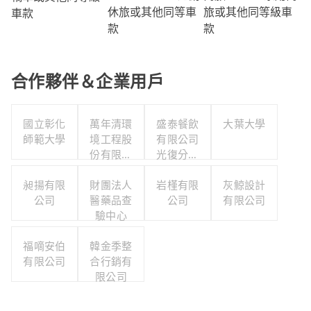
旅或其他同等級車
休旅或其他同等車
車款
款
款
合作夥伴＆企業用戶
國立彰化
萬年清環
盛泰餐飲
大葉大學
師範大學
境工程股
有限公司
份有限公
光復分公
司
司
昶揚有限
財團法人
岩槿有限
灰鯨設計
公司
醫藥品查
公司
有限公司
驗中心
福嘀安伯
韓金季整
有限公司
合行銷有
限公司