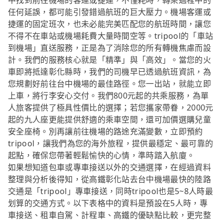
中找到前往機場的客運或捷運，不僅耗時，轉乘過程中的
任何延誤，都可能引發錯過航班的巨大壓力。機場客運或
捷運的固定班次，也未必能完美匹配您的航班時間，讓您
不得不在車站或機場耗費大量時間空等。tripool的「車站
到機場」直送服務，正是為了消除您的所有轉機焦慮而設
計。我們的服務核心就是「精準」與「高效」。當您的火
車即將抵達彰化縣時，我們的司機早已透過航班資訊，為
您規劃好前往台中機場的最佳路徑。您一出站，就能立即
上車，將行李安心交付。我們800元起的共乘服務，為單
人旅客提供了極具性價比的選擇；若您攜家帶眷，2000元
起的九人座更能提供舒適的乘車空間，還可加價選購兒童
安全座椅。別再讓前往機場的路途充滿變數，立即預約
tripool，讓我們為您的海外旅程，提供最穩定、最可靠的
起點，確保您帶著輕鬆愉快的心情，準時踏入航廈。
如果想知道包車或專車接送以外的交通選擇，在經過資料
整理與分析後得知，從高鐵彰化站去台中機場最快的陸路
交通是「tripool」專車接送，同時tripool也是5~8人時最
划算的交通方式。以下表格中的資料是預設在5人時，專
車接送、租車自駕、計程車、高鐵的優缺點比較，更完整