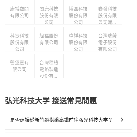
康搏顧問
閎康科技
博磊科技
聯發科技
有限公司
股份有限
股份有限
股份有限
公司
公司
公司職工
福利委員
科捷科技
旭福股份
瑋祥科技
台灣瑞薩
會
股份有限
有限公司
股份有限
電子股份
公司
公司
有限公司
營堡嘉有
台灣積體
限公司
電路製造
股份有限
公司
弘光科技大学 接送常見問題
是否建議從新竹縣搭乘高鐵前往弘光科技大学？
若要從新竹縣搭高鐵前往弘光科技大学，高鐵較貴、費