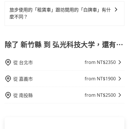
tripool提供到府專車接送服務，不論在台灣本島哪個角
無隱藏費用，且還提供優於其他業者更彈性的取消政
車位，對於急著用車或者要載其他乘客的人來說就有不
落，只要有路能到、Google地圖上能標註、GPS上能找
策，讓您在規劃行程時能更無後顧之憂。無論您是要前
旅步使用的「租賃車」跟坊間用的「白牌車」有什
小的風險。最後，雖然路邊隨租隨還看似方便，但實際
得到，我們就保證發車。直接在官網上輸入住家地址、
往市區還是郊區，我們都可以為您提供最佳的旅遊體
麼不同？
使用時還是有其區域的限制，實際可停靠的地點與你的
辦公大樓、飯店民宿、各地車站、機場航廈、甚至風景
驗。所以，如果您正在尋找一家可靠的包車公司，
上下車地點仍有段距離，在遇到下雨天或者載行李時，
旅步所使用的是符合政府法規的租賃車，車牌以白底黑
區，我們司機都會依照訂單上的資訊依約接送。
tripool旅步絕對是您值得信任的不二選擇！
就顯得非常不便。
字的「R」開頭，受車隊嚴格管理及審核後才可入隊，成
為旅步貴賓服務用車。與一些私家車充當營業用車違法
除了 新竹縣 到 弘光科技大学，還有⋯
接載的「白牌車」不同。旅步所使用的車輛合法且符合
相關法規。
from NT$
2350
從
台北市
from NT$
1900
從
嘉義市
from NT$
2500
從
南投縣