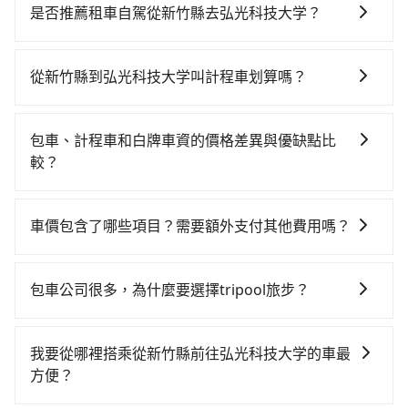
時、轉車麻煩，且難叫計程車前往高鐵站！從最早07:02
是否推薦租車自駕從新竹縣去弘光科技大学？
一直到23:32，新竹-台中一天最多有61班次高鐵可搭
如果你有台灣駕照且對自己駕駛技術有信心，且在車上
乘。假設從新竹縣關西鎮前往最靠近的新竹高鐵站，叫
時不需要閉目養神（因為要自己開車），最重要的是你
一輛計程車花費約800元、車程約35分鐘。抵達高鐵站
從新竹縣到弘光科技大学叫計程車划算嗎？
當天就要來回，那在新竹路邊可隨租隨借的iRent應該是
後，步行進站、現場購票並於月台排隊的時間約15分
如選擇小黃直達，在新竹可以透過app叫車的有55688台
你最便宜選擇。註冊完iRent的app後，可以每小時
鐘，再乘坐24~32分鐘（平均27分）的高鐵從新竹站前
灣大車隊、Uber、Line Taxi、Yoxi等。依照里程跳錶計
$115~205承租小轎車，每公里再額外加收$3.2，從新竹
往台中高鐵站，每人票價410元，再用10分鐘出站、等
包車、計程車和白牌車資的價格差異與優缺點比
算，價格約為2,845~3,400元間，但如改預約tripool可
縣（關西鎮）到弘光科技大学的花費預估為
待車站前排班的計程車，搭上小黃後約花35分鐘、車費
較？
省高達$1,500。但如果你無法提前預約，或偏好臨時叫
$1,550~2,050（金額差異來自於平假日、車款差異、抵
900元後，抵達弘光科技大学 (台中市沙鹿區) 的目的
包車、計程車或白牌車。主要價格差異和優缺點如下： -
車，那要注意新竹縣僅有合法計程車約730輛，計程車密
達目的地後多久原路返回），雖已將eTag和可能的每小
地。全程加上轉車時間共1小時56分鐘，假設一人獨行，
包車：優點是搭乘舒適可以根據自己的需求安排時間和
度為雙北的1.3%，也就是說要臨時叫到小黃的難度是台
時40元路邊停車費用預估進去，但額外的汽車保險與可
車價包含了哪些項目？需要額外支付其他費用嗎？
交通費總計2,110元。不過新竹縣領有合法執照的計程車
地點上車較客製化。此外，司機還會提供各種旅遊建議
北或新北的80倍之多。綜合以上，無論在價格或服務品
能的罰單都需自付。再者，和運的iRent只提供最基本的
僅有700多輛，計程車的密度為雙北的1.3%，換句話
官網上顯示的車價已經包含了租車、司機、高速公路過
與資訊。長途接送價格比計程車車資更優惠。 - 計程
質上，tripool都是你從新竹縣到弘光科技大学的最佳選
車型，如Toyota Yaris、Prius C、Vios這類乘坐體驗較
說，臨時要叫小黃的難度是雙北大城市的80倍。但如果
路費、油資、保險、小費，司機的餐費與住宿費不需要
車：優點是24小時隨叫隨到，價格按錶計費，但若遇交
擇。
包車公司很多，為什麼要選擇tripool旅步？
差的車款，如果人數超過四位，更是沒有較大的七人座
全程使用tripool並到府專車接送，則僅需花費約1,940
乘客負擔，沒有其他巧令名目的隱藏費用，網站上看到
通塞車時亦會加收延遲費用，一般屬短程接駁為主。 -
或九人座可供選擇，而且無人租車最令人詬病的就是車
元，費時1小時14分鐘。選擇搭乘高鐵而不預約包車，不
旅步提供多種車型，從轎車、休旅車到九人座，讓您可
的價格皆為真實價格。
白牌車：優點是價格相對較低，有的還可喊價。但安全
況，打開車門才發現仍有上一組乘客遺留的垃圾或者撞
僅至少額外負擔170元車資，而且更會額外浪費42分鐘
以依照您行程人數的需求進行選擇。此外，為確保您的
性和服務質量無法保障，需要自行承擔風險，遇到狀況
我要從哪裡搭乘從新竹縣前往弘光科技大学的車最
凹的車門仍未被修理，每一次租車都好像在開樂透一
在轉乘與等車上，現在還不馬上來預約tripool！
旅途安全無憂，我們的司機都是專業且可靠的職業駕
事後也無法申訴退費。
方便？
樣。另外，偶爾也會遇到明明已經預約了時間但上一位
駛。關於價格，旅步官網可一鍵即時查價，所示價格絕
用戶卻遲遲尚未歸還，又或者要還車時卻偏偏找不到停