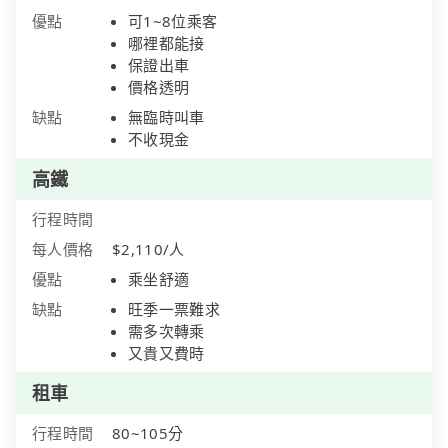
優點
可1~8位乘客
哪裡都能接
保證出車
價格透明
缺點
無臨時叫車
不收現金
高鐵
行程時間
每人價格
$2,110/人
優點
乘坐舒適
缺點
旺季一票難求
需多次轉乘
又貴又費時
租車
行程時間
80~105分