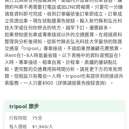
費方式與無任何隱藏費用，是國內外旅客的包車首選，讓
預約叫車不再需要打電話或加LINE問報價，只要花一分鐘
填寫資料即可完成，收到訂單編號後訂單即成立，訂單成
立保證出車。現在就點選黃色按鈕，輸入新竹縣和弘光科
技大学或任何你想去的地方，越早下訂，優惠越多。
如果想知道包車或專車接送以外的交通選擇，在經過資料
整理與分析後得知，從新竹縣去弘光科技大学最快的陸路
交通是「tripool」專車接送，不過如果想兼顧花費預算，
iRent在1~8人時能最省錢。以下表格中的資料是預設在1
人時，專車接送、租車自駕、計程車、高鐵的優缺點比
較，更完整的交通費用與時間分析，請見更下方的常見問
題。但假設只有獨自一人時，tripool也有提供到府接送共
乘服務，一人只要$900（詳情請按黃色按鈕查詢）。
tripool 旅步
行程時間
75分
每人價格
$1,940/人